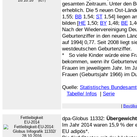
28.10.16
(827)
gesamten Zeitraum. Unter den B
erheblich. Die 5 neuen Ost-Lände
1,55;
BB
1,54;
ST
1,54] liegen an
bilden [
HE
1,50;
BY
1,48;
BE
1,4
Nach der Wiedervereinigung Deu
Geburtenziffer in den neuen Län
auf 1994| 0,77. Seit 2008 liegt s
westdeutschen Geburtenziffer.
*
So viele Kinder würde eine F
bekommen, wenn ihr Geburtenver
Frauen im jeweiligem Jahr. Im Ja
Frauen (Geburtsjahr 1966) im Du
Quelle:
Statistisches Bundesamt
Tabelle/ Infos
|
Serie
|
Bevölk
Fettleibigkeit
dpa-Globus 11332:
Übergewicht
EU-2014
Im Jahr 2014 waren 15,9 % der 
EU adipös*.