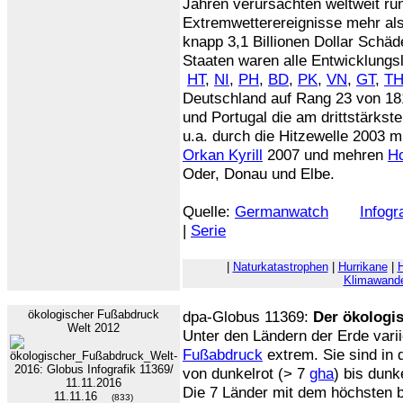
Jahren verursachten weltweit ru
Extremwetterereignisse mehr als 
knapp 3,1 Billionen Dollar Schäd
Staaten waren alle Entwicklungs
HT
,
NI
,
PH
,
BD
,
PK
,
VN
,
GT
,
T
Deutschland auf Rang 23 von 181
und Portugal die am drittstärkste
u.a. durch die Hitzewelle 2003 
Orkan Kyrill
2007 und mehren
H
Oder, Donau und Elbe.
Quelle:
Germanwatch
Infogr
|
Serie
|
Naturkatastrophen
|
Hurrikane
|
Klimawande
ökologischer Fußabdruck
dpa-Globus 11369:
Der ökologi
Welt 2012
Unter den Ländern der Erde varii
Fußabdruck
extrem. Sie sind in 
von dunkelrot (> 7
gha
) bis dunk
Die 7 Länder mit dem höchsten 
11.11.16
(833)