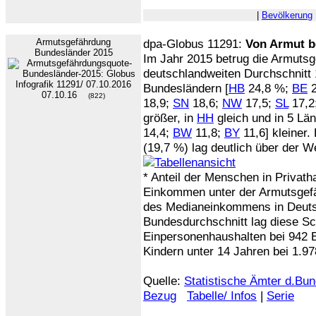
|
Bevölkerung
Armutsgefährdung
dpa-Globus 11291:
Von Armut b
Bundesländer 2015
Im Jahr 2015 betrug die Armutsg
deutschlandweiten Durchschnitt 1
Bundesländern [
HB
24,8 %;
BE
2
07.10.16
(822)
18,9;
SN
18,6;
NW
17,5;
SL
17,2
größer, in
HH
gleich und in 5 Län
14,4;
BW
11,8;
BY
11,6] kleiner
(19,7 %) lag deutlich über der 
* Anteil der Menschen in Privath
Einkommen unter der Armutsgef
des Medianeinkommens in Deuts
Bundesdurchschnitt lag diese Sc
Einpersonenhaushalten bei 942 E
Kindern unter 14 Jahren bei 1.97
Quelle:
Statistische Ämter d.Bun
Bezug
Tabelle/ Infos
|
Serie