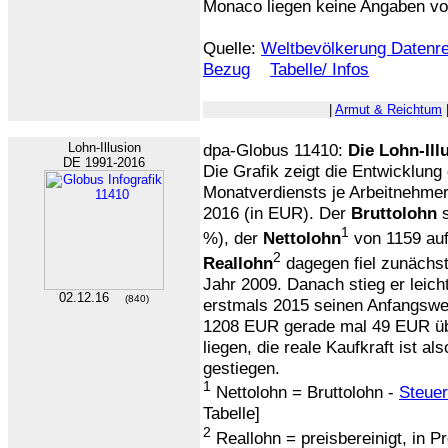
Monaco liegen keine Angaben vo
Quelle:
Weltbevölkerung Datenre
Bezug
Tabelle/ Infos
|
Armut & Reichtum
Lohn-Illusion
dpa-Globus 11410:
Die Lohn-Ill
DE 1991-2016
Die Grafik zeigt die Entwicklung
Monatverdiensts je Arbeitnehmer
2016 (in EUR). Der
Bruttolohn
s
1
%), der
Nettolohn
von 1159 auf
2
Reallohn
dagegen fiel zunächst 
Jahr 2009. Danach stieg er leic
02.12.16
(840)
erstmals 2015 seinen Anfangswer
1208 EUR gerade mal 49 EUR üb
liegen, die reale Kaufkraft ist a
gestiegen.
1
Nettolohn = Bruttolohn -
Steue
Tabelle]
2
Reallohn = preisbereinigt, in P