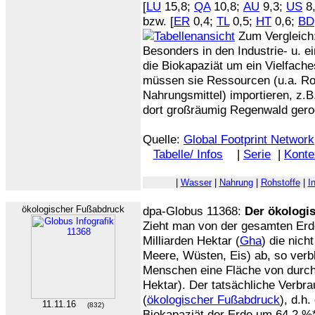
[
LU
15,8;
QA
10,8;
AU
9,3;
US
8
bzw. [
ER
0,4;
TL
0,5;
HT
0,6;
BD
Zum Vergleich:
Besonders in den Industrie- u. e
die Biokapaziät um ein Vielfache
müssen sie Ressourcen (u.a. Roh
Nahrungsmittel) importieren, z.
dort großräumig Regenwald gerod
Quelle:
Global Footprint Network
Tabelle/ Infos
|
Serie
|
Konte
|
Wasser
|
Nahrung
|
Rohstoffe
|
I
ökologischer Fußabdruck
dpa-Globus 11368:
Der ökologi
Zieht man von der gesamten Erd
Milliarden Hektar (
Gha
) die nich
Meere, Wüsten, Eis) ab, so verbl
Menschen eine Fläche von durch
Hektar). Der tatsächliche Verbra
(
ökologischer Fußabdruck
), d.h
11.11.16
(832)
Biokapaziät der Erde um 64,2 %*,