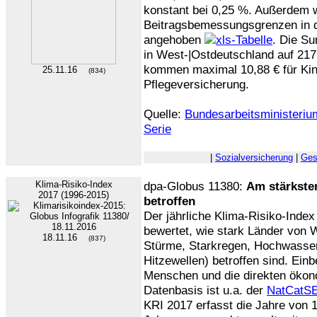
konstant bei 0,25 %. Außerdem 
Beitragsbemessungsgrenzen in 
angehoben
. Die S
in West-|Ostdeutschland auf 217
kommen maximal 10,88 € für Kin
25.11.16
(834)
Pflegeversicherung.
Quelle:
Bundesarbeitsministeriu
Serie
|
Sozialversicherung
|
Ges
Klima-Risiko-Index
dpa-Globus 11380:
Am stärkste
2017 (1996-2015)
betroffen
Der jährliche Klima-Risiko-Inde
bewertet, wie stark Länder von W
18.11.16
(837)
Stürme, Starkregen, Hochwass
Hitzewellen) betroffen sind. Ein
Menschen und die direkten ökon
Datenbasis ist u.a. der
NatCatS
KRI 2017 erfasst die Jahre von 1