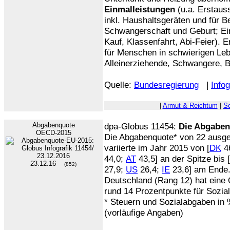
Einmalleistungen
(u.a. Erstaus
inkl. Haushaltsgeräten und für B
Schwangerschaft und Geburt; Ei
Kauf, Klassenfahrt, Abi-Feier).
für Menschen in schwierigen Leb
Alleinerziehende, Schwangere, B
Quelle:
Bundesregierung
|
Infog
|
Armut & Reichtum
|
So
Abgabenquote
dpa-Globus 11454:
Die Abgaben
OECD-2015
Die Abgabenquote* von 22 ausg
variierte im Jahr 2015 von [
DK
4
44,0;
AT
43,5] an der Spitze bis [
23.12.16
(852)
27,9;
US
26,4;
IE
23,6] am Ende
Deutschland (Rang 12) hat eine 
rund 14 Prozentpunkte für Sozia
* Steuern und Sozialabgaben in 
(vorläufige Angaben)