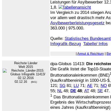
Leistungen für Asylbewerber 12,
1,8.
Im Vergleich zu 2014 stiegen An
vor allem weil drastisch mehr 
Asylbewerberleistungsgesetz
bez
363.000 | 975.000.
Quelle:
Statistisches Bundesamt
Infografik-Bezug
Tabelle/ Infos
|
Armut & Reichtum
|
Be
Reichste Länder
dpa-Globus 11413:
Die reichste
Welt 2015
Die Grafik listet die Top10-Staa
Bruttonationaleinkommen (BNE)
(kaufkraftbereinigt in 1000-US-$
02.12.16
(841)
121;
SG
81;
LU
71;
AE
71;
NO
6
55;
NL
48;
DE
48
;
AT
48;
SE
47
1
Das Bruttonationaleinkommen 
Ergebnis des Wirtschaftsprozes
eines Jahres (kaufkraftbereinigt)