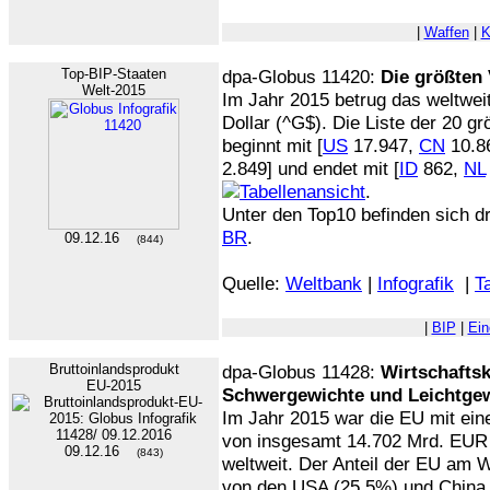
|
Waffen
|
K
Top-BIP-Staaten
dpa-Globus 11420:
Die größten 
Welt-2015
Im Jahr 2015 betrug das weltwe
Dollar (^G$). Die Liste der 20 g
beginnt mit [
US
17.947,
CN
10.8
2.849] und endet mit [
ID
862,
NL
.
Unter den Top10 befinden sich d
BR
.
09.12.16
(844)
Quelle:
Weltbank
|
Infografik
|
T
|
BIP
|
Ein
Bruttoinlandsprodukt
dpa-Globus 11428:
Wirtschaftsk
EU-2015
Schwergewichte und Leichtge
Im Jahr 2015 war die EU mit ei
von insgesamt 14.702 Mrd. EUR 
09.12.16
(843)
weltweit. Der Anteil der EU am W
von den USA (25,5%) und China 