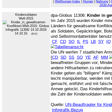
|
Welthunger-Index
|
Hunger
|
Nahrung
|
2030-Ag
Kindersoldaten
dpa-Globus 11306:
Kinder in g
Welt-2015
Im Jahr 2015 wurden Kinder min
Ländern für gewaltsame Konflikte
als Soldaten, Gepäckträger, Bot
14.10.16
(814)
und Selbstmordattentäter benutz
CF
CD
SO
IL
PS
LB
SY
IQ
Die UN werfen 7 staatlichen Ar
[
CD
SD
SS
SO
YE
AF
MM
bewaffneten Gruppen vor, Minderj
andere Hilfsarbeiten zu rekrutier
Kinder gelten als "billigere" Kä
leicht manipulierbar, werden mit
gemacht, entführt und mit falsc
Armee gelockt. Das Kinderhilfs
die Zahl der Kindersoldaten welt
Quelle:
UN-Beauftragter für Kind
Infografik-Bezug