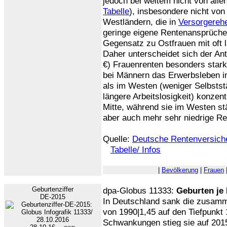
jedoch bei weitem nicht von allen
Tabelle
), insbesondere nicht von
Westländern, die in
Versorgereh
geringe eigene Rentenansprüche
Gegensatz zu Ostfrauen mit oft l
Daher unterscheidet sich der Ant
€) Frauenrenten besonders stark
bei Männern das Erwerbsleben im
als im Westen (weniger Selbststä
längere Arbeitslosigkeit) konzent
Mitte, während sie im Westen st
aber auch mehr sehr niedrige Re
Quelle:
Deutsche Rentenversich
Tabelle/ Infos
|
Bevölkerung
|
Frauen
Geburtenziffer
dpa-Globus 11333:
Geburten je
DE-2015
In Deutschland sank die zusamm
von 1990|1,45 auf den Tiefpunkt 
Schwankungen stieg sie auf 2015