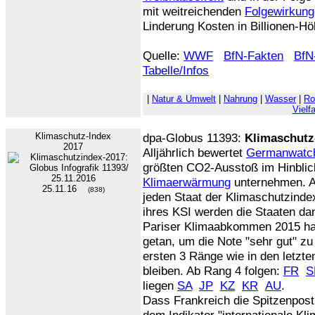
mit weitreichenden
Folgewirkun
Linderung Kosten in Billionen-Hö
Quelle:
WWF
BfN-Fakten
BfN
Tabelle/Infos
|
Natur & Umwelt
|
Nahrung
|
Wasser
|
Ro
Vielfa
Klimaschutz-Index
dpa-Globus 11393:
Klimaschutz
2017
Alljährlich bewertet
Germanwatc
größten CO2-Ausstoß im Hinblick
Klimaerwärmung
unternehmen. Au
25.11.16
(838)
jeden Staat der Klimaschutzinde
ihres KSI werden die Staaten d
Pariser Klimaabkommen 2015 hat
getan, um die Note "sehr gut" 
ersten 3 Ränge wie in den letzte
bleiben. Ab Rang 4 folgen:
FR
S
liegen
SA
JP
KZ
KR
AU
.
Dass Frankreich die Spitzenpost