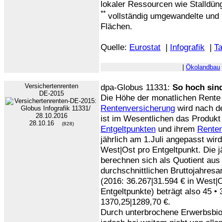
lokaler Ressourcen wie Stalldün
**
vollständig umgewandelte und i
Flächen.
Quelle:
Eurostat
|
Infografik
|
Ta
|
Ökolandbau
Versichertenrenten
dpa-Globus 11331:
So hoch sin
DE-2015
Die Höhe der monatlichen Rente
Rentenversicherung
wird nach d
ist im Wesentlichen das Produk
28.10.16
(828)
Entgeltpunkten
und ihrem
Rente
jährlich am 1.Juli angepasst wird
West|Ost pro Entgeltpunkt. Die j
berechnen sich als Quotient au
durchschnittlichen Bruttojahresar
(2016: 36.267|31.594 € in West|
Entgeltpunkte) beträgt also 45 • 
1370,25|1289,70 €.
Durch unterbrochene Erwerbsbio