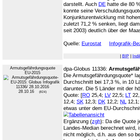
darstellt. Auch
DE
hatte die 80 %
konnte seine Verschuldungsquote
Konjunkturentwicklung mit hoh
zuletzt 71,2 % senken, liegt dami
seit 2003) deutlich über der Maa
Quelle:
Eurostat
Infografik-B
|
BIP
|
Indi
Armutsgefährdungsquote
dpa-Globus 11336:
Armutsgefäh
EU-2015
Die Armutsgefährdungsquote* la
Durchschnitt bei 17,3 %, in 10 Lä
darunter. Die 5 Länder mit der h
28.10.16
(824)
Quote: [
RO
25,4;
LV
22,5;
LT
22,
12,4;
SK
12,3;
DK
12,2;
NL
12,1
etwas unter dem EU-Durchschnit
Ergänzung (
zgh
): Da die Quote 
Landes-Median berechnet wird, is
nicht möglich, d.h. aus den so 