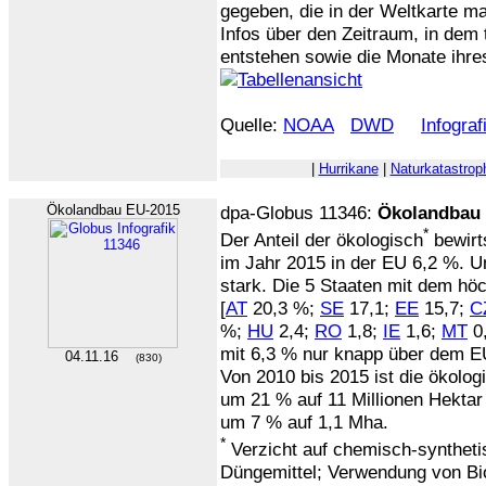
gegeben, die in der Weltkarte m
Infos über den Zeitraum, in dem
entstehen sowie die Monate ihres
Quelle:
NOAA
DWD
Infogra
|
Hurrikane
|
Naturkatastrop
Ökolandbau EU-2015
dpa-Globus 11346:
Ökolandbau 
*
Der Anteil der ökologisch
bewirt
im Jahr 2015 in der EU 6,2 %. Un
stark. Die 5 Staaten mit dem höc
[
AT
20,3 %;
SE
17,1;
EE
15,7;
C
%;
HU
2,4;
RO
1,8;
IE
1,6;
MT
0
mit 6,3 % nur knapp über dem E
04.11.16
(830)
Von 2010 bis 2015 ist die ökolo
um 21 % auf 11 Millionen Hektar
um 7 % auf 1,1 Mha.
*
Verzicht auf chemisch-syntheti
Düngemittel; Verwendung von Biof