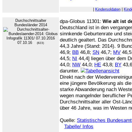
|
Kindersoldaten
|
Kind
Durchschnittsalter
dpa-Globus 11301:
Wie alt ist 
Bundesländer 2014
Deutschland ist in den vergange
sinnkende Geburtenrate und ste
deutlich gealtert. Das Durchschni
07.10.16
(823)
44,3 Jahre (Stand: 2014). 9 Bund
46,9;
BB
46,8;
SN
46,7;
MV
46,5
44,5;
NI
44,4] liegen über dem Du
44,0;
NW
44,0;
HE
43,8;
BY
43,
darunter.
Direkt nach der Wiedervereinigu
eine jüngere Bevölkerung als di
starke Abwanderung nach Weste
wegen mangelnder beruflicher Pe
Durchschnittsalter aller Ost-Lä
über 46 Jahre, was im Westen nur
Quelle:
Statistisches Bundesamt
Tabelle/ Infos