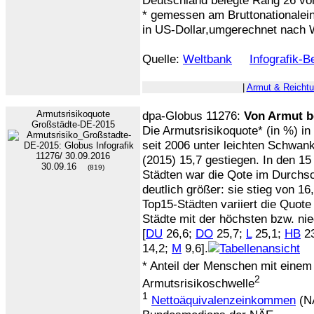
Deutschland belegte Rang 26 vo
* gemessen am Bruttonationale
in US-Dollar,umgerechnet nach
Quelle:
Weltbank
Infografik-
|
Armut & Reicht
Armutsrisikoquote
dpa-Globus 11276:
Von Armut b
Großstädte-DE-2015
Die Armutsrisikoquote* (in %) in
seit 2006 unter leichten Schwank
(2015) 15,7 gestiegen. In den 1
30.09.16
(819)
Städten war die Qote im Durchs
deutlich größer: sie stieg von 16
Top15-Städten variiert die Quote
Städte mit der höchsten bzw. nie
[
DU
26,6;
DO
25,7;
L
25,1;
HB
23
14,2;
M
9,6].
* Anteil der Menschen mit ein
2
Armutsrisikoschwelle
1
Nettoäquivalenzeinkommen
(