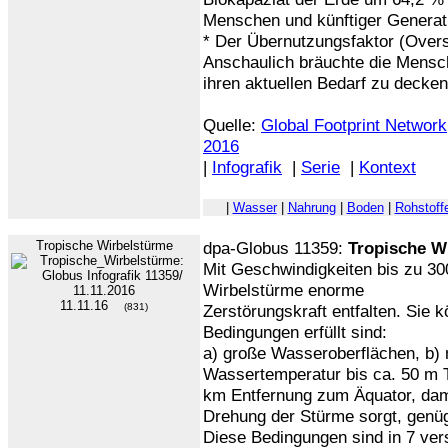
Menschen und künftiger Generat
* Der Übernutzungsfaktor (Oversh
Anschaulich bräuchte die Mensch
ihren aktuellen Bedarf zu decke
Quelle:
Global Footprint Network
2016
|
Infografik
|
Serie
|
Kontext
|
Wasser
|
Nahrung
|
Boden
|
Rohstoff
Tropische Wirbelstürme
dpa-Globus 11359:
Tropische W
Mit Geschwindigkeiten bis zu 30
Wirbelstürme enorme
11.11.16
(831)
Zerstörungskraft entfalten. Sie 
Bedingungen erfüllt sind:
a) große Wasseroberflächen, b)
Wassertemperatur bis ca. 50 m T
km Entfernung zum Äquator, dam
Drehung der Stürme sorgt, genü
Diese Bedingungen sind in 7 ve