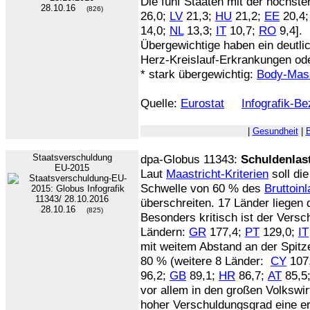
Die fünf Staaten mit der höchste
28.10.16
(826)
26,0;
LV
21,3;
HU
21,2;
EE
20,4
14,0;
NL
13,3;
IT
10,7;
RO
9,4].
Übergewichtige haben ein deutlic
Herz-Kreislauf-Erkrankungen od
* stark übergewichtig:
Body-Mas
Quelle:
Eurostat
Infografik-B
|
Gesundheit
|
Staatsverschuldung
dpa-Globus 11343:
Schuldenlast
EU-2015
Laut
Maastricht-Kriterien
soll di
Schwelle von 60 % des
Bruttoin
überschreiten. 17 Länder liegen
28.10.16
(825)
Besonders kritisch ist der Vers
Ländern:
GR
177,4;
PT
129,0;
IT
mit weitem Abstand an der Spitz
80 % (weitere 8 Länder:
CY
107
96,2;
GB
89,1;
HR
86,7;
AT
85,5
vor allem in den großen Volkswi
hoher Verschuldungsgrad eine er