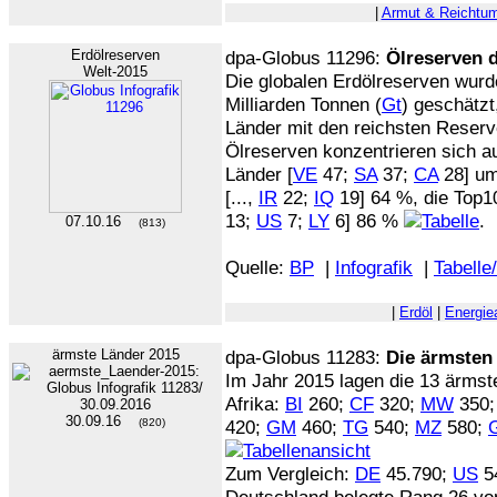
|
Armut & Reichtu
Erdölreserven
dpa-Globus 11296:
Ölreserven 
Welt-2015
Die globalen Erdölreserven wur
Milliarden Tonnen (
Gt
) geschätzt
Länder mit den reichsten Reserv
Ölreserven konzentrieren sich a
Länder [
VE
47;
SA
37;
CA
28] um
[...,
IR
22;
IQ
19] 64 %, die Top10
13;
US
7;
LY
6] 86 %
.
07.10.16
(813)
Quelle:
BP
|
Infografik
|
Tabelle
|
Erdöl
|
Energie
ärmste Länder 2015
dpa-Globus 11283:
Die ärmsten
Im Jahr 2015 lagen die 13 ärmst
Afrika:
BI
260;
CF
320;
MW
350
30.09.16
(820)
420;
GM
460;
TG
540;
MZ
580;
Zum Vergleich:
DE
45.790;
US
5