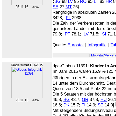
⟨
BG
98
LV
95
RO
95
LT
83
HR
82
SE
27
MT
26⟩.
25.11.16
(836)
Rangfolge in absoluten Zahlen 2
3428;
PL
2938.
Die Zahl der Verkehrstoten in de
gesunken. Länder mit der stärks
79,8;
PT
78,1;
LV
71,5;
SI
71,1
Quelle:
Eurostat
|
Infografik
|
Ta
|
Mobilität/Verkeh
Kinderarmut EU-2015
dpa-Globus 11391:
Kinder in A
Im Jahr 2015 waren 16,9 % (25 Mi
Jährigen
in der EU armutsgefähr
14 unter dem Durchschnitt. Deuts
Quote von 18,5 auf Platz 22 im un
Die 5 Staaten mit der höchsten b
46,8;
BG
43,7;
GR
37,8;
HU
36,
25.11.16
(835)
16,6;
DK
15.7;
FI
14,9;
SE
14,0]
Mit steigendem Bildungsniveau d
Fast 2/3 aller Kinder in der EU, 