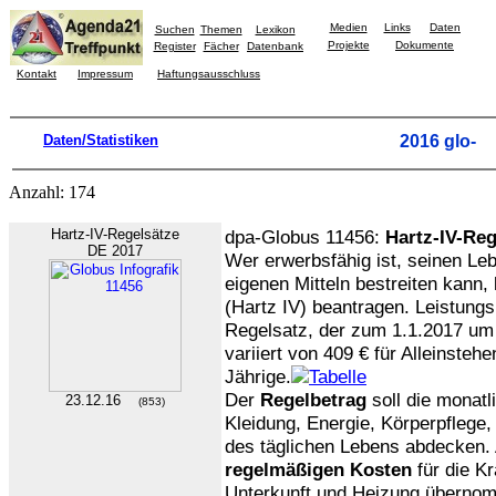
Medien
Links
Daten
Suchen
Themen
Lexikon
Projekte
Dokumente
Register
Fächer
Datenbank
Kontakt
Impressum
Haftungsausschluss
Daten/Statistiken
2016 glo-
Anzahl: 174
Hartz-IV-Regelsätze
dpa-Globus 11456:
Hartz-IV-Reg
DE 2017
Wer erwerbsfähig ist, seinen Leb
eigenen Mitteln bestreiten kann, 
(Hartz IV) beantragen. Leistungs
Regelsatz, der zum 1.1.2017 um 
variiert von 409 € für Alleinstehe
Jährige.
Der
Regelbetrag
soll die monatl
23.12.16
(853)
Kleidung, Energie, Körperpflege,
des täglichen Lebens abdecken.
regelmäßigen Kosten
für die K
Unterkunft und Heizung übern