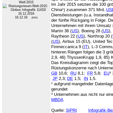
Welt-2015
Im Jahr 2015 setzten die 100 g
China¹) zusammen 371 Mrd.
US
Dienstleistungen (u.a. Instandha
16.12.16
(846)
der fünfte Rückgang in Folge. Die
Unternehmen mit ihrem Umsatz 
Martin 36 (
US
), Boeing 28 (
US
),
Raytheon 22 (
US
), Northrop 20 (
(
US
), Airbus 15 (EU), United Tec
Finmeccanica 9 (
IT
), L-3 Commu
hinteren Rängen folgen die 3 gr
2,9, 46) ThyssenKrupp 1,9, 85)
Das Kreisdiagramm zeigt die Top
Rüstungskonzerne nach Unterne
GB
10,6;
RU
8,1;
FR
5,8;
EU
³
JP
2,3;
DE
1,5;
IN
1,5.
¹ aufgrund mangelnder Datenlag
gerundet
³ Unternehmen aus nicht nur ei
MBDA
Quelle:
SIPRI
Infografik-B