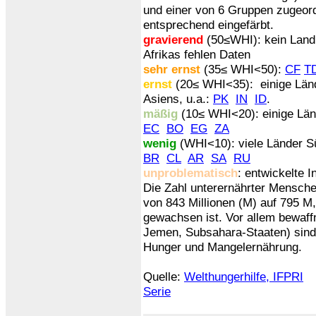
und einer von 6 Gruppen zugeord
entsprechend eingefärbt.
gravierend
(50≤WHI): kein Land
Afrikas fehlen Daten
sehr ernst
(35≤ WHI<50):
CF
T
ernst
(20≤ WHI<35): einige Länd
Asiens, u.a.:
PK
IN
ID
.
mäßig
(10≤ WHI<20): einige Länd
EC
BO
EG
ZA
wenig
(WHI<10): viele Länder S
BR
CL
AR
SA
RU
unproblematisch
: entwickelte I
Die Zahl unterernährter Mensche
von 843 Millionen (M) auf 795 M
gewachsen ist. Vor allem bewaffn
Jemen, Subsahara-Staaten) sind 
Hunger und Mangelernährung.
Quelle:
Welthungerhilfe, IFPRI
Serie