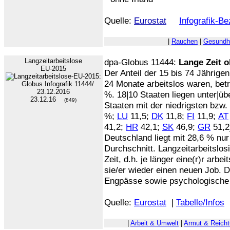
Quelle:
Eurostat
Infografik-B
|
Rauchen
|
Gesundh
Langzeitarbeitslose
dpa-Globus 11444:
Lange Zeit 
EU-2015
Der Anteil der 15 bis 74 Jährige
24 Monate arbeitslos waren, bet
%. 18|10 Staaten liegen unter|üb
23.12.16
(849)
Staaten mit der niedrigsten bzw.
%;
LU
11,5;
DK
11,8;
FI
11,9;
AT
41,2;
HR
42,1;
SK
46,9;
GR
51,2
Deutschland liegt mit 28,6 % nu
Durchschnitt. Langzeitarbeitslosi
Zeit, d.h. je länger eine(r)r arbei
sie/er wieder einen neuen Job. D
Engpässe sowie psychologische 
Quelle:
Eurostat
|
Tabelle/Infos
|
Arbeit & Umwelt
|
Armut & Reich