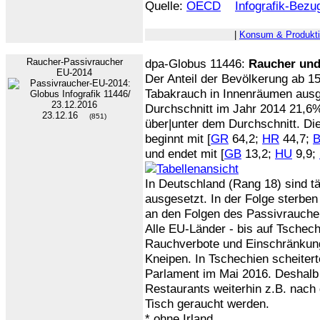
Quelle:
OECD
Infografik-Bezu
|
Konsum & Produkt
Raucher-Passivraucher
dpa-Globus 11446:
Raucher und
EU-2014
Der Anteil der Bevölkerung ab 15
Tabakrauch in Innenräumen ausge
Durchschnitt im Jahr 2014 21,6%
23.12.16
(851)
über|unter dem Durchschnitt. Di
beginnt mit [
GR
64,2;
HR
44,7;
und endet mit [
GB
13,2;
HU
9,9;
In Deutschland (Rang 18) sind t
ausgesetzt. In der Folge sterbe
an den Folgen des Passivrauche
Alle EU-Länder - bis auf Tschec
Rauchverbote und Einschränkung
Kneipen. In Tschechien scheitert
Parlament im Mai 2016. Deshalb 
Restaurants weiterhin z.B. nach
Tisch geraucht werden.
* ohne Irland