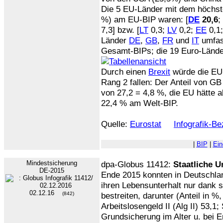
Die 5 EU-Länder mit dem höchste
%) am EU-BIP waren: [
DE
20,6
;
7,3] bzw. [
LT
0,3;
LV
0,2;
EE
0,1
Länder
DE
,
GB
,
FR
und
IT
umfas
Gesamt-BIPs; die 19 Euro-Lände
Durch einen
Brexit
würde die EU 
Rang 2 fallen: Der Anteil von G
von 27,2 = 4,8 %, die EU hätte a
22,4 % am Welt-BIP.
Quelle:
Eurostat
Infografik-B
|
BIP
|
Ein
Mindestsicherung
dpa-Globus 11412:
Staatliche U
DE-2015
Ende 2015 konnten in Deutschla
ihren Lebensunterhalt nur dank s
02.12.16
(842)
bestreiten, darunter (Anteil in %,
Arbeitslosengeld II (Alg II) 53,1;
Grundsicherung im Alter u. bei 