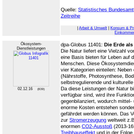
Quelle:
Statistisches Bundesamt
Zeitreihe
|
Arbeit & Umwelt
|
Konsum & Pr
Einkommen
Ökosystem-
dpa-Globus 11401:
Die Erde al
Dienstleistungen
Die Natur liefert eine Vielzahl v
eine Basis bieten für Leben auf 
Menschen. Diese Ökosystemdiens
vier Kategorien einteilen: Neben
(Nährstoffe, Photosynthese, Bod
selbstregulierende und kulturell
Da diese Leistungen der Natur b
02.12.16
(839)
verfügbar sind, wird ihre Funkti
gegenbilanziert, wodurch mittel- 
enorme Kosten entstehen sonder
gefährdet werden können. Das 
zur
Stromerzeugung
weltweit z.B
enormen
CO2-Ausstoß
(2013-16
Treibhauseffekt
und in der Folge