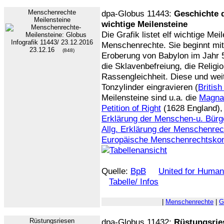
Menschenrechte
dpa-Globus 11443:
Geschichte 
Meilensteine
wichtige Meilensteine
Die Grafik listet elf wichtige Me
Menschenrechte. Sie beginnt m
23.12.16
(848)
Eroberung von Babylon im Jahr 
die Sklavenbefreiung, die Religio
Rassengleichheit. Diese und weit
Tonzylinder eingravieren (
Britis
Meilensteine sind u.a. die
Magna
Petition of Right
(1628 England)
Erklärung der Menschen-u. Bürg
Allg. Erklärung der Menschenre
Europäische Menschenrechtskon
Quelle:
BpB
United for Human
Tabelle/ Infos
|
Menschenrechte
|
G
Rüstungsriesen
dpa-Globus 11432:
Rüstungsrie