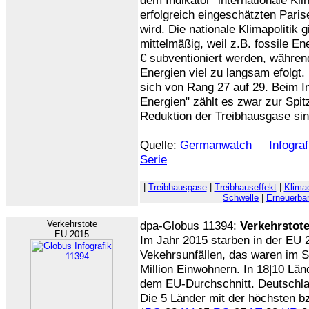
dem Indikator "internationale Kli
erfolgreich eingeschätzten Paris
wird. Die nationale Klimapolitik g
mittelmäßig, weil z.B. fossile En
€ subventioniert werden, währen
Energien viel zu langsam efolgt.
sich von Rang 27 auf 29. Beim I
Energien" zählt es zwar zur Spitz
Reduktion der Treibhausgase si
Quelle:
Germanwatch
Infogra
Serie
|
Treibhausgase
|
Treibhauseffekt
|
Klima
Schwelle
|
Erneuerba
Verkehrstote
dpa-Globus 11394:
Verkehrstote
EU 2015
Im Jahr 2015 starben in der EU
Vekehrsunfällen, das waren im S
Million Einwohnern. In 18|10 Län
dem EU-Durchschnitt. Deutschlan
Die 5 Länder mit der höchsten b