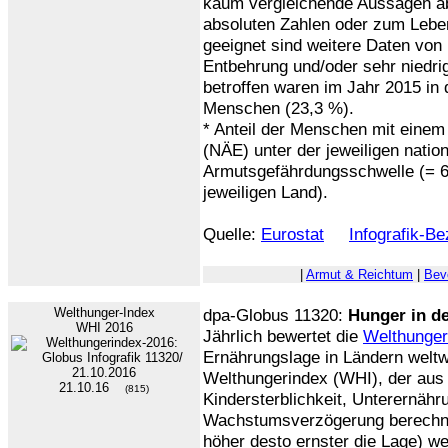
kaum vergleichende Aussagen abl
absoluten Zahlen oder zum Lebe
geeignet sind weitere Daten von 
Entbehrung und/oder sehr niedrig
betroffen waren im Jahr 2015 in 
Menschen (23,3 %).
* Anteil der Menschen mit eine
(NÄE) unter der jeweiligen natio
Armutsgefährdungsschwelle (= 
jeweiligen Land).
Quelle:
Eurostat
Infografik-B
|
Armut & Reichtum
|
Bev
Welthunger-Index
dpa-Globus 11320:
Hunger in de
WHI 2016
Jährlich bewertet die
Welthunger
Ernährungslage in Ländern weltw
Welthungerindex (WHI), der aus 
21.10.16
(815)
Kindersterblichkeit, Unterernähr
Wachstumsverzögerung berechnet
höher desto ernster die Lage) we