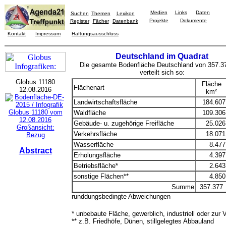
Medien
Links
Daten
Suchen
Themen
Lexikon
Projekte
Dokumente
Register
Fächer
Datenbank
Kontakt
Impressum
Haftungsausschluss
Deutschland im Quadrat
Die gesamte Bodenfläche Deutschland von 357.
verteilt sich so:
Globus 11180
Fläche
Flächenart
12.08.2016
km²
Landwirtschaftsfläche
184.607
Waldfläche
109.306
Gebäude- u. zugehörige Freifläche
25.026
Großansicht:
Verkehrsfläche
18.071
Bezug
Wasserfläche
8.477
Abstract
Erholungsfläche
4.397
Betriebsfläche*
2.643
sonstige Flächen**
4.850
Summe
357.377
runddungsbedingte Abweichungen
* unbebaute Fläche, gewerblich, industriell oder zur 
** z.B. Friedhöfe, Dünen, stillgelegtes Abbauland