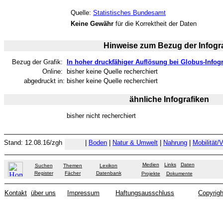
Quelle:
Statistisches Bundesamt
Keine Gewähr
für die Korrektheit der Daten
Hinweise zum Bezug der Infogra
Bezug der Grafik:
In hoher druckfähiger Auflösung bei Globus-Infogr
Online:
bisher keine Quelle recherchiert
abgedruckt in:
bisher keine Quelle recherchiert
ähnliche Infografiken
bisher nicht recherchiert
Stand: 12.08.16/zgh
|
Boden
|
Natur & Umwelt
|
Nahrung
|
Mobilität/
Medien
Links
Daten
Suchen
Themen
Lexikon
Register
Fächer
Datenbank
Projekte
Dokumente
Kontakt
über uns
Impressum
Haftungsausschluss
Copyrigh