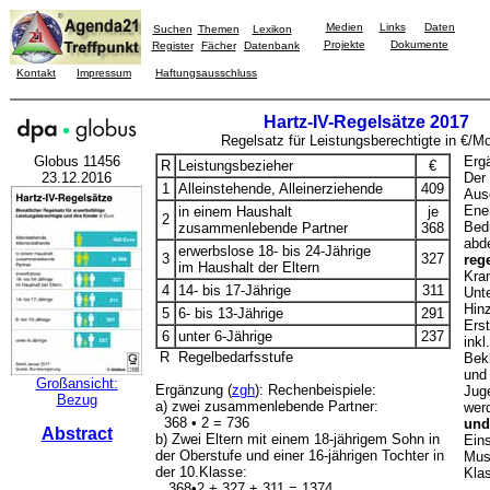
Medien
Links
Daten
Suchen
Themen
Lexikon
Projekte
Dokumente
Register
Fächer
Datenbank
Kontakt
Impressum
Haftungsausschluss
Hartz-IV-Regelsätze 2017
Regelsatz für Leistungsberechtigte in €/M
Globus 11456
Erg
R
Leistungsbezieher
€
23.12.2016
Der
1
Alleinstehende, Alleinerziehende
409
Aus
Ener
in einem Haushalt
je
2
Bed
zusammenlebende Partner
368
abd
erwerbslose 18- bis 24-Jährige
3
327
reg
im Haushalt der Eltern
Kra
4
14- bis 17-Jährige
311
Unt
Hin
5
6- bis 13-Jährige
291
Ers
6
unter 6-Jährige
237
inkl
R Regelbedarfsstufe
Bek
und 
Großansicht:
Ergänzung (
zgh
): Rechenbeispiele:
Jug
Bezug
a) zwei zusammenlebende Partner:
wer
368 • 2 = 736
und
Abstract
b) Zwei Eltern mit einem 18-jährigem Sohn in
Ein
der Oberstufe und einer 16-jährigen Tochter in
Musi
der 10.Klasse:
Klas
368•2 + 327 + 311 = 1374.