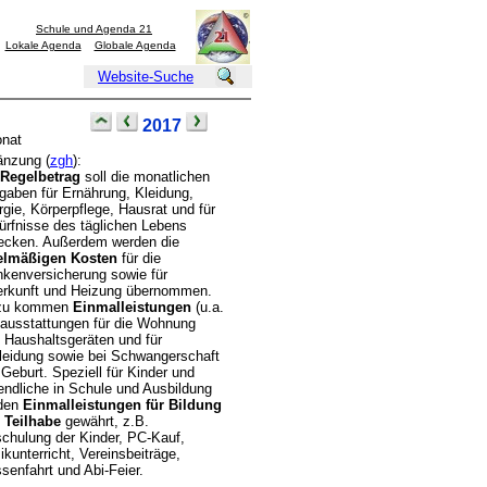
Schule und Agenda 21
Lokale Agenda
Globale Agenda
Website-Suche
2017
onat
änzung (
zgh
):
Regelbetrag
soll die monatlichen
gaben für Ernährung, Kleidung,
gie, Körperpflege, Hausrat und für
ürfnisse des täglichen Lebens
ecken. Außerdem werden die
elmäßigen Kosten
für die
nkenversicherung sowie für
erkunft und Heizung übernommen.
zu kommen
Einmalleistungen
(u.a.
tausstattungen für die Wohnung
. Haushaltsgeräten und für
leidung sowie bei Schwangerschaft
Geburt. Speziell für Kinder und
endliche in Schule und Ausbildung
den
Einmalleistungen für Bildung
 Teilhabe
gewährt, z.B.
schulung der Kinder, PC-Kauf,
kunterricht, Vereinsbeiträge,
senfahrt und Abi-Feier.