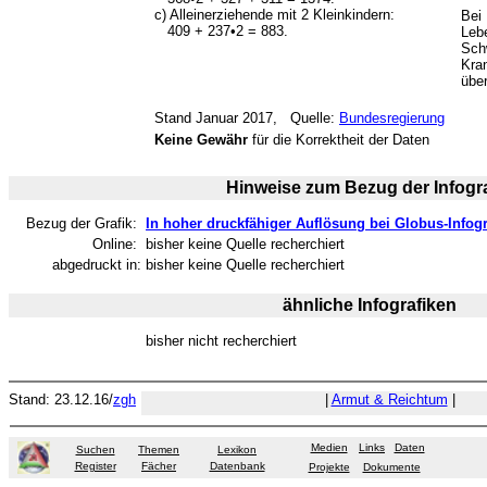
c) Alleinerziehende mit 2 Kleinkindern:
Bei
409 + 237•2 = 883.
Lebe
Sch
Kra
übe
Stand Januar 2017, Quelle:
Bundesregierung
Keine Gewähr
für die Korrektheit der Daten
Hinweise zum Bezug der Infogra
Bezug der Grafik:
In hoher druckfähiger Auflösung bei Globus-Infogr
Online:
bisher keine Quelle recherchiert
abgedruckt in:
bisher keine Quelle recherchiert
ähnliche Infografiken
bisher nicht recherchiert
Stand: 23.12.16/
zgh
|
Armut & Reichtum
|
Medien
Links
Daten
Suchen
Themen
Lexikon
Register
Fächer
Datenbank
Projekte
Dokumente