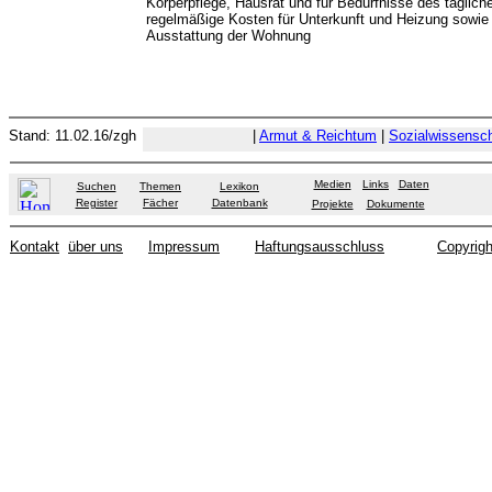
Körperpflege, Hausrat und für Bedürfnisse des tägli
regelmäßige Kosten für Unterkunft und Heizung sowie E
Ausstattung der Wohnung
Stand: 11.02.16/zgh
|
Armut & Reichtum
|
Sozialwissensc
Medien
Links
Daten
Suchen
Themen
Lexikon
Register
Fächer
Datenbank
Projekte
Dokumente
Kontakt
über uns
Impressum
Haftungsausschluss
Copyrigh