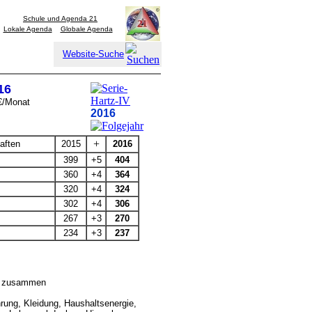
Schule und Agenda 21
Lokale Agenda
Globale Agenda
Website-Suche
16
 €/Monat
2016
+
aften
2015
2016
399
+5
404
360
+4
364
320
+4
324
302
+4
306
267
+3
270
234
+3
237
lt zusammen
rung, Kleidung, Haushaltsenergie,