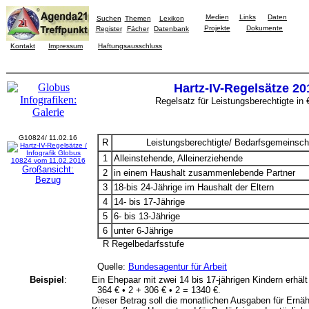
Medien
Links
Daten
Suchen
Themen
Lexikon
Projekte
Dokumente
Register
Fächer
Datenbank
Kontakt
Impressum
Haftungsausschluss
Hartz-IV-Regelsätze 20
Regelsatz für Leistungsberechtigte in
G10824/ 11.02.16
R
Leistungsberechtigte/ Bedarfsgemeinsch
1
Alleinstehende, Alleinerziehende
Großansicht:
2
in einem Haushalt zusammenlebende Partner
Bezug
3
18-bis 24-Jährige im Haushalt der Eltern
4
14- bis 17-Jährige
5
6- bis 13-Jährige
6
unter 6-Jährige
R Regelbedarfsstufe
Quelle:
Bundesagentur für Arbeit
Beispiel
:
Ein Ehepaar mit zwei 14 bis 17-jährigen Kindern erhä
364 € • 2 + 306 € • 2 = 1340 €.
Dieser Betrag soll die monatlichen Ausgaben für Ernäh