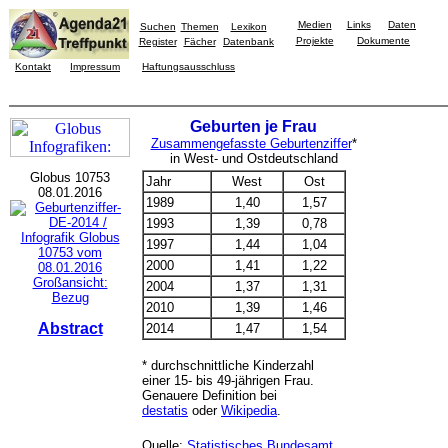
Medien
Links
Daten
Suchen
Themen
Lexikon
Projekte
Dokumente
Register
Fächer
Datenbank
Kontakt
Impressum
Haftungsausschluss
Geburten je Frau
Zusammengefasste Geburtenziffer
*
in West- und Ostdeutschland
Globus 10753
Jahr
West
Ost
08.01.2016
1989
1,40
1,57
1993
1,39
0,78
1997
1,44
1,04
2000
1,41
1,22
Großansicht:
2004
1,37
1,31
Bezug
2010
1,39
1,46
Abstract
2014
1,47
1,54
* durchschnittliche Kinderzahl
einer 15- bis 49-jährigen Frau.
Genauere Definition bei
destatis
oder
Wikipedia
.
Quelle:
Statistisches Bundesamt