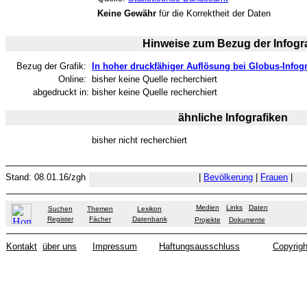
Keine Gewähr
für die Korrektheit der Daten
Hinweise zum Bezug der Infogra
Bezug der Grafik:
In hoher druckfähiger Auflösung bei Globus-Infogr
Online:
bisher keine Quelle recherchiert
abgedruckt in:
bisher keine Quelle recherchiert
ähnliche Infografiken
bisher nicht recherchiert
Stand: 08.01.16/zgh
|
Bevölkerung
|
Frauen
|
Medien
Links
Daten
Suchen
Themen
Lexikon
Register
Fächer
Datenbank
Projekte
Dokumente
Kontakt
über uns
Impressum
Haftungsausschluss
Copyrigh