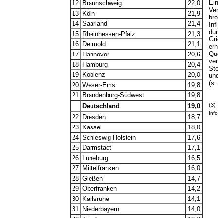
Ein
12
Braunschweig
22,0
Ver
13
Köln
21,9
bre
14
Saarland
21,4
Inf
dur
15
Rheinhessen-Pfalz
21,3
Gri
16
Detmold
21,1
erh
Quo
17
Hannover
20,6
ver
18
Hamburg
20,4
Ste
19
Koblenz
20,0
un
(s.
20
Weser-Ems
19,8
21
Brandenburg-Südwest
19,8
(3)
Deutschland
19,0
Info
22
Dresden
18,7
23
Kassel
18,0
24
Schleswig-Holstein
17,6
25
Darmstadt
17,1
26
Lüneburg
16,5
27
Mittelfranken
16,0
28
Gießen
14,7
29
Oberfranken
14,2
30
Karlsruhe
14,1
31
Niederbayern
14,0