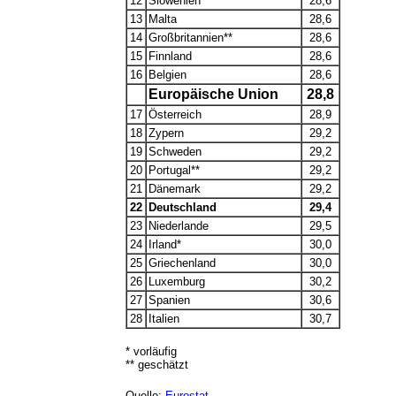
12
Slowenien
28,6
13
Malta
28,6
14
Großbritannien**
28,6
15
Finnland
28,6
16
Belgien
28,6
Europäische Union
28,8
17
Österreich
28,9
18
Zypern
29,2
19
Schweden
29,2
20
Portugal**
29,2
21
Dänemark
29,2
22
Deutschland
29,4
23
Niederlande
29,5
24
Irland*
30,0
25
Griechenland
30,0
26
Luxemburg
30,2
27
Spanien
30,6
28
Italien
30,7
* vorläufig
** geschätzt
Quelle:
Eurostat