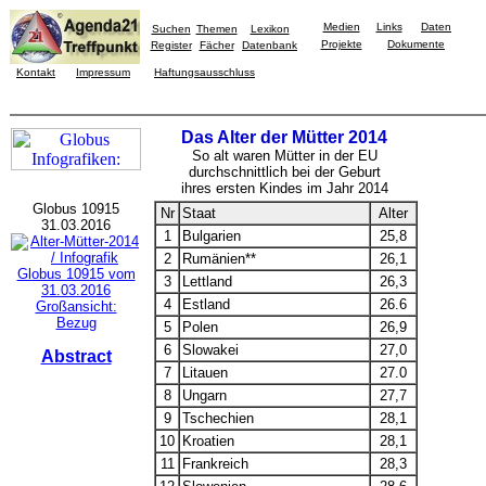
Medien
Links
Daten
Suchen
Themen
Lexikon
Projekte
Dokumente
Register
Fächer
Datenbank
Kontakt
Impressum
Haftungsausschluss
Das Alter der Mütter 2014
So alt waren Mütter in der EU
durchschnittlich bei der Geburt
ihres ersten Kindes im Jahr 2014
Globus 10915
Nr
Staat
Alter
31.03.2016
1
Bulgarien
25,8
2
Rumänien**
26,1
3
Lettland
26,3
4
Estland
26.6
Großansicht:
Bezug
5
Polen
26,9
6
Slowakei
27,0
Abstract
7
Litauen
27.0
8
Ungarn
27,7
9
Tschechien
28,1
10
Kroatien
28,1
11
Frankreich
28,3