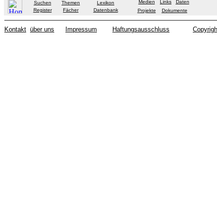
Medien
Links
Daten
Suchen
Themen
Lexikon
Register
Fächer
Datenbank
Projekte
Dokumente
Kontakt
über uns
Impressum
Haftungsausschluss
Copyrigh