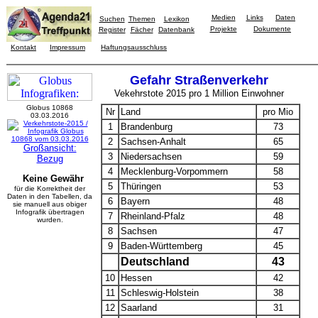
Medien
Links
Daten
Suchen
Themen
Lexikon
Projekte
Dokumente
Register
Fächer
Datenbank
Kontakt
Impressum
Haftungsausschluss
Gefahr Straßenverkehr
Vekehrstote 2015 pro 1 Million Einwohner
Globus 10868
Nr
Land
pro Mio
03.03.2016
1
Brandenburg
73
2
Sachsen-Anhalt
65
Großansicht:
3
Niedersachsen
59
Bezug
4
Mecklenburg-Vorpommern
58
Keine Gewähr
5
Thüringen
53
für die Korrektheit der
Daten in den Tabellen, da
6
Bayern
48
sie manuell aus obiger
Infografik übertragen
7
Rheinland-Pfalz
48
wurden.
8
Sachsen
47
9
Baden-Württemberg
45
Deutschland
43
10
Hessen
42
11
Schleswig-Holstein
38
12
Saarland
31