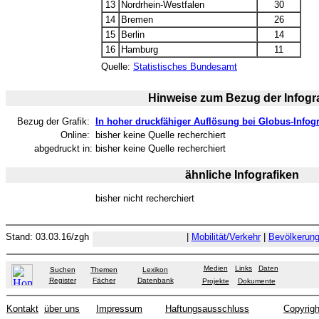
13
Nordrhein-Westfalen
30
14
Bremen
26
15
Berlin
14
16
Hamburg
11
Quelle:
Statistisches Bundesamt
Hinweise zum Bezug der Infogra
Bezug der Grafik:
In hoher druckfähiger Auflösung bei Globus-Infogr
Online:
bisher keine Quelle recherchiert
abgedruckt in:
bisher keine Quelle recherchiert
ähnliche Infografiken
bisher nicht recherchiert
Stand: 03.03.16/zgh
|
Mobilität/Verkehr
|
Bevölkerun
Medien
Links
Daten
Suchen
Themen
Lexikon
Register
Fächer
Datenbank
Projekte
Dokumente
Kontakt
über uns
Impressum
Haftungsausschluss
Copyrigh