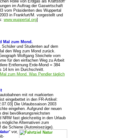
lichen Rolle von Erdgas als Kraftstoff"
lungen im Auftrag der Gaswirtschaft
03 vom Präsidenten des Wuppertal
 2003 in Frankfurt/M. vorgestellt und
s:
www.wuppertal.org
]
end Mal zum Mond.
, Schüler und Studenten auf dem
 Mal den Weg zum Mond zurück.
Geograph Wolfgang Steichele vom
e für den einfachen Weg zu Arbeit
ttlere Entfernung Erde-Mond = 384
as 14 km im Durchschnitt.
 Mal zum Mond. Was Pendler täglich
t
autobahnen mit rot markierten
st eingebettet in den FR-Artikel:
2.07.03] Die Urlaubssaison 2003
hichte eingehen. Aufgrund der neuen
 drei bevölkerungsreichsten
NRW fast gleichzeitig in den Urlaub
g mögliche Alternativen zum
uf die Schiene
(Autoreisezüge).
Natur
“ vor,
lt-