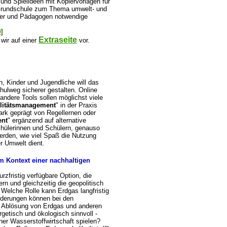
 und Spielideen mit Kopiervorlagen für
d Grundschule zum Thema umwelt- und
hrer und Pädagogen notwendige
D
]
Extraseite
 wir auf einer
vor.
, Kinder und Jugendliche will das
ulweg sicherer gestalten. Online
andere Tools sollen möglichst viele
litätsmanagement
" in der Praxis
rk geprägt von Regellernen oder
ent
" ergänzend auf alternative
chülerinnen und Schülern, genauso
werden, wie viel Spaß die Nutzung
r Umwelt dient.
m Kontext einer nachhaltigen
urzfristig verfügbare Option, die
n und gleichzeitig die geopolitisch
 Welche Rolle kann Erdgas langfristig
nderungen können bei den
e Ablösung von Erdgas und anderen
rgetisch und ökologisch sinnvoll -
ner Wasserstoffwirtschaft spielen?