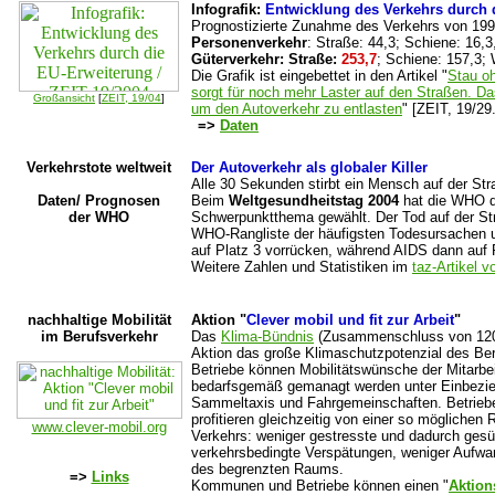
Infografik:
Entwicklung des Verkehrs durch 
Prognostizierte Zunahme des Verkehrs von 199
Personenverkehr
: Straße: 44,3; Schiene: 16,3
Güterverkehr:
Straße:
253,7
; Schiene: 157,3;
Die Grafik ist eingebettet in den Artikel "
Stau o
sorgt für noch mehr Laster auf den Straßen. Da
Großansicht
[
ZEIT, 19/04
]
um den Autoverkehr zu entlasten
" [ZEIT, 19/29
=>
Daten
Verkehrstote weltweit
Der Autoverkehr als globaler Killer
Alle 30 Sekunden stirbt ein Mensch auf der Str
Daten/ Prognosen
Beim
Weltgesundheitstag 2004
hat die WHO d
der WHO
Schwerpunktthema gewählt. Der Tod auf der Stra
WHO-Rangliste der häufigsten Todesursachen 
auf Platz 3 vorrücken, während AIDS dann auf P
Weitere Zahlen und Statistiken im
taz-Artikel 
nachhaltige Mobilität
Aktion "
Clever mobil und fit zur Arbeit
"
im Berufsverkehr
Das
Klima-Bündnis
(Zusammenschluss von 1200 
Aktion das große Klimaschutzpotenzial des Ber
Betriebe können Mobilitätswünsche der Mitarbei
bedarfsgemäß gemanagt werden unter Einbezie
Sammeltaxis und Fahrgemeinschaften. Betrieb
profitieren gleichzeitig von einer so mögliche
www.clever-mobil.org
Verkehrs: weniger gestresste und dadurch gesü
verkehrsbedingte Verspätungen, weniger Aufwa
des begrenzten Raums.
=>
Links
Kommunen und Betriebe können einen "
Aktion