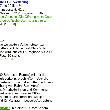
die EU-Erweiterung
7 bis 2015 in %
, insgesamt: 41,0
 Wasser: 172,2; insgesamt: 207,5.
hne Grenzen. Die Öffnung nach Osten
s europäische Bahnnetz ist zu alt,
.4.04, S.30]
aße.
ie weltweiten Verkehrstoten zum
ße steht derzeit auf Platz 9 der
und wird laut WHO-Prognose bis 2020
latz 10 steht.
vom 7.4.04
Städten in Europa) will mit der
ufsverkehrs erschließen. Über die
terInnen zunächst ermittelt und dann
hung von Bahn, Bus, Anruf-
e, MitarbeiterInnen und Kommunen
n Reduktion des privaten PKW-
ndere MitarbeiterInnen, weniger
nd für Parkraum, bessere Auslastung
skoffer
" mit einer CD-Rom, einem