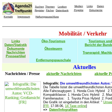
Medien
Links
Daten
Suchen
Themen
Lexikon
Projekte
Dokumente
Register
Fächer
Datenbank
Kontakt
Impressum
Haftungsausschluss
Mobilität / Verkehr
Links
Öko-Tourismus
Tourismus und
Daten/Statistik
Bericht der Bund
Dokumente
Ökosteuern
Nachrichten
Transrapid: Machba
Presseartikel
Entfernungspauschale
Aktuelles
Nachrichten / Presse
aktuelle Nachrichten
aktuelle P
Infografik:
Die umweltfreundlichsten Autos:
Die Tabelle listet die umweltfreundlichsten Aut
Alle Fahrzeugtypen: 1. Honda Civic Hybrid 2.T
Kompaktklasse: 1. Honda Civic Hybrid 2. Maz
Familienautos: 1. Toyota Prius Hybrid 2. Ford
Die Grafik ist eingebettet in den Artikel: "
Umwel
[
FR
, 17.08.06,
14 Tage online
]
=>
Daten/Infografiken