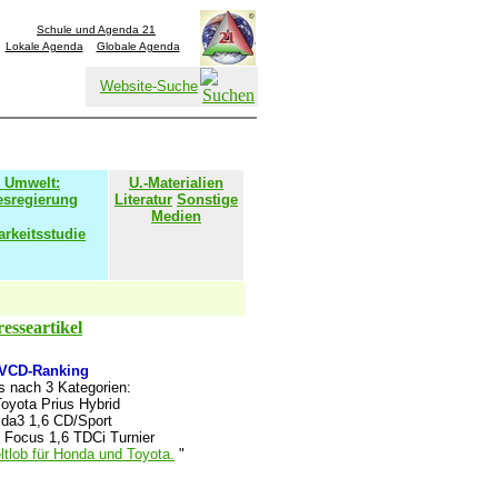
Schule und Agenda 21
Lokale Agenda
Globale Agenda
Website-Suche
 Umwelt:
U.-Materialien
esregierung
Literatur
Sonstige
Medien
rkeitsstudie
resseartikel
 VCD-Ranking
os nach 3 Kategorien:
oyota Prius Hybrid
da3 1,6 CD/Sport
 Focus 1,6 TDCi Turnier
tlob für Honda und Toyota.
"