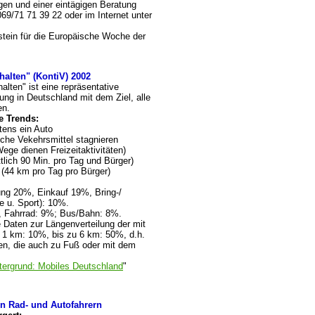
en und einer eintägigen Beratung
069/71 71 39 22 oder im Internet unter
stein für die Europäische Woche der
alten" (KontiV) 2002
lten" ist eine repräsentative
ung in Deutschland mit dem Ziel, alle
en.
e Trends:
tens ein Auto
liche Vekehrsmittel stagnieren
Wege dienen Freizeitaktivitäten)
tlich 90 Min. pro Tag und Bürger)
(44 km pro Tag pro Bürger)
dung 20%, Einkauf 19%, Bring-/
e u. Sport): 10%.
, Fahrrad: 9%; Bus/Bahn: 8%.
 Daten zur Längenverteilung der mit
1 km: 10%, bis zu 6 km: 50%, d.h.
zen, die auch zu Fuß oder mit dem
tergrund: Mobiles Deutschland
"
n Rad- und Autofahrern