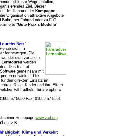
ende oft kurze Wege anfallen,
rganisierendes Ziel. Dieser
ands. Im Rahmen der
Kampagne
l die Organisation attraktive Angebote
nd Bahn, per Fahrrad oder zu Fuß
aillierte "
Gute-Praxis-Modelle
"
d durchs Netz
"
wie sie sich im
er fortbewegen. Die
 wendet sich vor allem
6 Lerntouren
werden
en. Das Institut
 Software gemeinsam mit
erten entwickelt. Die
 für den direkten Einsatz im
entrale Rolle. Kinder und ihre Eltern
welcher Fahrradhelm für sie optimal
 01888-57-5050 Fax: 01888-57-5551
auf seiner Homepage
www.vcd.org
ad
an, z.B.:
haltigkeit, Klima und Verkehr: