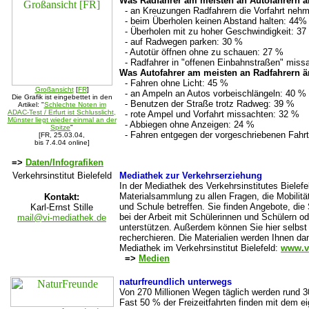
Was Radfahrer am meisten an Autofahrern är
- an Kreuzungen Radfahrern die Vorfahrt neh
- beim Überholen keinen Abstand halten: 44%
- Überholen mit zu hoher Geschwindigkeit: 37
- auf Radwegen parken: 30 %
- Autotür öffnen ohne zu schauen: 27 %
- Radfahrer in "offenen Einbahnstraßen" miss
Was Autofahrer am meisten an Radfahrern är
- Fahren ohne Licht: 45 %
Großansicht
[
FR
]
- an Ampeln an Autos vorbeischlängeln: 40 %
Die Grafik ist eingebettet in den
- Benutzen der Straße trotz Radweg: 39 %
Artikel: "
Schlechte Noten im
ADAC-Test / Erfurt ist Schlusslicht,
- rote Ampel und Vorfahrt missachten: 32 %
Münster liegt wieder einmal an der
- Abbiegen ohne Anzeigen: 24 %
Spitze
"
- Fahren entgegen der vorgeschriebenen Fahrt
[FR, 25.03.04,
bis 7.4.04 online]
=>
Daten/Infografiken
Verkehrsinstitut Bielefeld
Mediathek zur Verkehrserziehung
In der Mediathek des Verkehrsinstitutes Bielefe
Materialsammlung zu allen Fragen, die Mobilitä
Kontakt:
und Schule betreffen. Sie finden Angebote, die S
Karl-Ernst Stille
bei der Arbeit mit Schülerinnen und Schülern ode
mail@vi-mediathek.de
unterstützen. Außerdem können Sie hier selbst i
recherchieren. Die Materialien werden Ihnen d
Mediathek im Verkehrsinstitut Bielefeld:
www.v
=>
Medien
naturfreundlich unterwegs
Von 270 Millionen Wegen täglich werden rund 3
Fast 50 % der Freizeitfahrten finden mit dem e