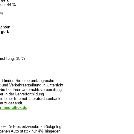
gert:
men: 44 %
 %
achten
gert:
richtung: 18 %
ld finden Sie eine umfangreiche
t und Verkehrserzeihung in Unterricht
ie bei Ihrer Unterrichtsvorbereitung,
r in der Lehrerfortbildung
n einer Internet-Literaturdatenbank
ann zugesandt.
i-mediathek.de
0 % für Freizeitzwecke zurückgelegt.
igenen Auto statt - nur 4% hingegen