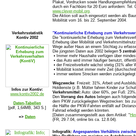
Plakat, Vordrucken sowie Handlungsempfehlung
durch ein Fachbüro für 20 Euro anfordern: Tel. 
www.clever-mobil.org
.
Die Aktion soll auch eingesetzt werden als Bau
Mobilität vom 16. bis 22. September 2004.
Verkehrsstatistik
"Kontinuierliche Erhebung zum Verkehrsverh
Kontiv 2002
Die "kontinuierliche Erhebung zum Verkehrsverha
Erhebung über Mobilität und Verkehrsmittelnutz
Wege außer Haus an einem Stichtag zu erfass
Die jüngsten Daten aus 2002 belegen
5 zentral
•
Immer mehr Haushalte verfügen über mindes
•
das Auto wird immer häufiger benutzt, öffent
•
der Freizeitverkehr wächst stetig (31% aller 
•
Mobilität kostet immer mehr Zeit (durchschnit
•
immer weitere Strecken werden zurückgelegt 
Wegzwecke
: Freizeit: 31%, Arbeit und Ausbil
Holdienste (z.B. Mütter fahren Kinder zur Schul
Infos zur Kontiv:
Verkehrsmittel:
Auto: über 60%, per Fuß: 23%
www.kontiv2002.de
Den
Vorrang des Autos
belegen auch folgende
dem PKW zurückgelegten Wegstrecken: bis zu 
Daten-Tabellen
die Hälfte der PKW-Fahrten entfällt auf Distan
[pdf, 1,64MB, 343 S.]
Fahrrad erledigt werden könnten.
[Daten zusammengestellt aus dem Artikel: "
Hin
=>
Daten
(FR, 29.7.04, online bis ca. 12.8.04).
Infografik:
Angespanntes Verhältnis zwische