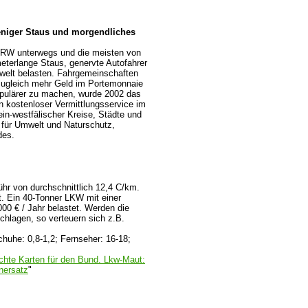
eniger Staus und morgendliches
n NRW unterwegs und die meisten von
meterlange Staus, genervte Autofahrer
welt belasten. Fahrgemeinschaften
 zugleich mehr Geld im Portemonnaie
pulärer zu machen, wurde 2002 das
n kostenloser Vermittlungsservice im
ein-westfälischer Kreise, Städte und
 für Umwelt und Naturschutz,
des.
ühr von durchschnittlich 12,4 C/km.
. Ein 40-Tonner LKW mit einer
000 € / Jahr belastet. Werden die
chlagen, so verteuern sich z.B.
huhe: 0,8-1,2; Fernseher: 16-18;
chte Karten für den Bund. Lkw-Maut:
nersatz
"