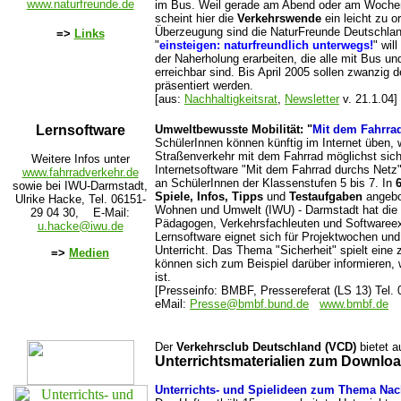
www.naturfreunde.de
im Bus. Weil gerade am Abend oder am Wochen
scheint hier die
Verkehrswende
ein leicht zu o
Überzeugung sind die NaturFreunde Deutschl
=>
Links
"
einsteigen: naturfreundlich unterwegs!
" wil
der Naherholung erarbeiten, die alle mit Bus u
erreichbar sind. Bis April 2005 sollen zwanzig det
präsentiert werden.
[aus:
Nachhaltigkeitsrat
,
Newsletter
v. 21.1.04]
Lernsoftware
Umweltbewusste Mobilität: "
Mit dem Fahrra
SchülerInnen können künftig im Internet üben, 
Straßenverkehr mit dem Fahrrad möglichst sich
Weitere Infos unter
Internetsoftware "Mit dem Fahrrad durchs Netz"
www.fahrradverkehr.de
an SchülerInnen der Klassenstufen 5 bis 7. In
sowie bei IWU-Darmstadt,
Spiele, Infos, Tipps
und
Testaufgaben
angebot
Ulrike Hacke, Tel. 06151-
Wohnen und Umwelt (IWU) - Darmstadt hat die
29 04 30, E-Mail:
Pädagogen, Verkehrsfachleuten und Softwareexp
u.hacke@iwu.de
Lernsoftware eignet sich für Projektwochen und
Unterricht. Das Thema "Sicherheit" spielt eine z
=>
Medien
können sich zum Beispiel darüber informieren, 
ist.
[Presseinfo: BMBF, Pressereferat (LS 13) Tel.
eMail:
Presse@bmbf.bund.de
www.bmbf.de
Der
Verkehrsclub Deutschland (VCD)
bietet 
Unterrichtsmaterialien zum Downlo
Unterrichts- und Spielideen zum Thema Nach