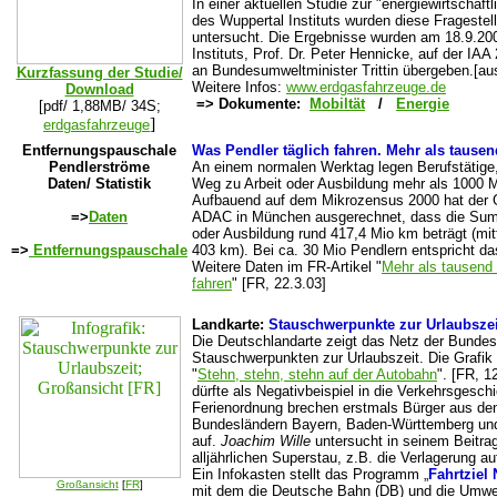
In einer aktuellen Studie zur "energiewirtschaft
des Wuppertal Instituts wurden diese Fragestel
untersucht. Die Ergebnisse wurden am 18.9.20
Instituts, Prof. Dr. Peter Hennicke, auf der IAA
an Bundesumweltminister Trittin übergeben.[au
Kurzfassung der Studie/
Weitere Infos:
www.erdgasfahrzeuge.de
Download
=> Dokumente:
Mobiltät
/
Energie
[pdf/ 1,88MB/ 34S;
]
erdgasfahrzeuge
Entfernungspauschale
Was Pendler täglich fahren. Mehr als taus
Pendlerströme
An einem normalen Werktag legen Berufstätige
Daten/ Statistik
Weg zu Arbeit oder Ausbildung mehr als 1000
Aufbauend auf dem Mikrozensus 2000 hat der 
=>
Daten
ADAC in München ausgerechnet, dass die Summ
oder Ausbildung rund 417,4 Mio km beträgt (mi
=>
Entfernungspauschale
403 km). Bei ca. 30 Mio Pendlern entspricht d
Weitere Daten im FR-Artikel "
Mehr als tausend
fahren
" [FR, 22.3.03]
Landkarte:
Stauschwerpunkte zur Urlaubszei
Die Deutschlandarte zeigt das Netz der Bundes
Stauschwerpunkten zur Urlaubszeit. Die Grafik i
"
Stehn, stehn, stehn auf der Autobahn
". [FR, 1
dürfte als Negativbeispiel in die Verkehrsgesc
Ferienordnung brechen erstmals Bürger aus den
Bundesländern Bayern, Baden-Württemberg und 
auf.
Joachim Wille
untersucht in seinem Beitra
alljährlichen Superstau, z.B. die Verlagerung a
Ein Infokasten stellt das Programm „
Fahrtziel 
Großansicht
[
FR
]
mit dem die Deutsche Bahn (DB) und die Umwe