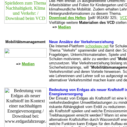
Das Heft enthält 15 ausgearbeitete Unterrichts-
Arbeitsblätter und Folien für Kindergarten un
klimafreundliche Mobilität. Zudem erhalten Le
Hintergrundinformationen zu diesem Thema.
Download des Heftes
[pdf/ 951KB/ 32S;
VC
Vielfältige weitere
Materialien des VCD
stellen
=>
Medien
Mobilitätsmanagement
Neue Ansätze der Verkehrserziehung
Die Internet-Plattform
schoolway.net
für Schulen
Thema "Verkehr" spannender und damit den Sch
Fragebögen, Unterrichtsmaterialien, Spiele und 
Schulen motivieren, aktiv zu werden und "
Mobi
umzusetzen. War Verkehrserziehung bislang sta
=>
Medien
Sicherheitstrainings, will "
Mobilitätsmanagem
Verkehrsmittel und deren Vorteile hinweisen. S
wie Lehrerinnen und Lehrer soll so aufgezeigt 
alternativer Verkehrsmittel machen kann und de
Bedeutung von Erdgas als neuer Kraftstoff i
Energieversorgung
Der Einsatz von Erdgas als Kraftstoff ist eine k
verkehrsbedingten Umweltbelastungen zu minder
riskante Abhängigkeit vom Erdöl zu reduzieren.
als Kraftstoff spielen und welche Emissionsmi
Treibhausgasen erreicht werden? Wann ist ein
alternativen Kraftstoffen durch Wasserstoff ene
welche Funktion kann Erdgas für den Aufbau ei