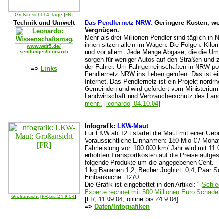
Großansicht 14 Tage
[
FR
]
Technik und Umwelt
Das Pendlernetz NRW
: Geringere Kosten, w
Vergnügen.
Mehr als drei Millionen Pendler sind täglich i
ihnen sitzen allein im Wagen. Die Folgen: Kilo
www.wdr5.de/
und vor allem: Jede Menge Abgase, die die Um
sendungen/leonardo
sorgen für weniger Autos auf den Straßen und
der Fahrer. Um Fahrgemeinschaften in NRW po
=>
Links
Pendlernetz NRW ins Leben gerufen. Das ist ei
Internet. Das Pendlernetz ist ein Projekt nordrh
Gemeinden und wird gefördert vom Ministerium
Landwirtschaft und Verbraucherschutz des Lan
mehr..
[
leonardo, 04.10.04
]
Infografik:
LKW-Maut
Für LKW ab 12 t startet die Maut mit einer Geb
Voraussichtliche Einnahmen: 180 Mio € / Monat
Fahrleistung von 100.000 km/ Jahr wird mit 11.
erhöhten Transportkosten auf die Preise aufges
folgende Produkte um die angegebenen Cent.
1 kg Bananen:1,2; Becher Joghurt: 0,4; Paar Sc
Einbauküche: 1270.
Die Grafik ist eingebettet in den Artikel: "
Schle
Experte rechnet mit 500 Millionen Euro Schade
Großansicht
[
FR,bis 24.9.04
]
[FR, 11.09.04, online bis 24.9.04]
=>
Daten/Infografiken