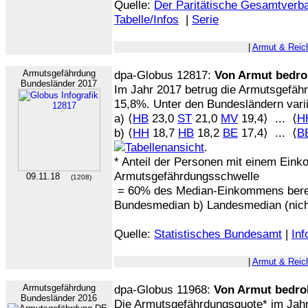
Quelle:
Der Paritätische Gesamtverb
Tabelle/Infos
|
Serie
|
Armut & Reic
Armutsgefährdung
dpa-Globus 12817:
Von Armut bedro
Bundesländer 2017
Im Jahr 2017 betrug die Armutsgefäh
15,8%. Unter den Bundesländern varii
a) ⟨
HB
23,0
ST
21,0
MV
19,4⟩ ... ⟨
H
b) ⟨
HH
18,7
HB
18,2
BE
17,4⟩ ... ⟨
B
.
* Anteil der Personen mit einem Ein
Armutsgefährdungsschwelle
09.11.18
(1208)
= 60% des Median-Einkommens bere
Bundesmedian b) Landesmedian (nicht 
Quelle:
Statistisches Bundesamt
|
Inf
|
Armut & Reic
Armutsgefährdung
dpa-Globus 11968:
Von Armut bedro
Bundesländer 2016
Die Armutsgefährdungsquote* im Jahr