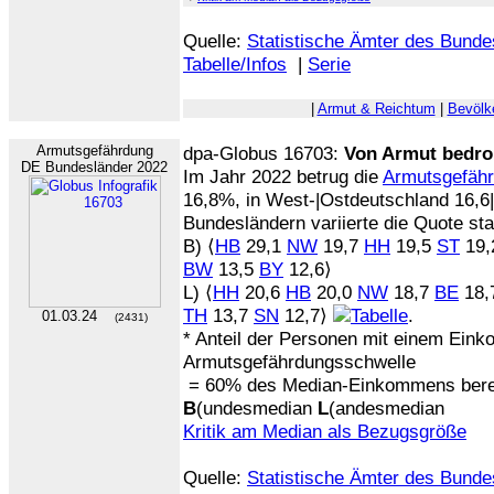
Quelle:
Statistische Ämter des Bunde
Tabelle/Infos
|
Serie
|
Armut & Reichtum
|
Bevölk
Armutsgefährdung
dpa-Globus 16703:
Von Armut bedro
DE Bundesländer 2022
Im Jahr 2022 betrug die
Armutsgefäh
16,8%, in West-|Ostdeutschland 16,6
Bundesländern variierte die Quote sta
B) ⟨
HB
29,1
NW
19,7
HH
19,5
ST
19,
BW
13,5
BY
12,6⟩
L) ⟨
HH
20,6
HB
20,0
NW
18,7
BE
18,7
TH
13,7
SN
12,7⟩
.
01.03.24
(2431)
* Anteil der Personen mit einem Ein
Armutsgefährdungsschwelle
= 60% des Median-Einkommens bere
B
(undesmedian
L
(andesmedian
Kritik am Median als Bezugsgröße
Quelle:
Statistische Ämter des Bunde