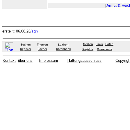
|
Armut & Reic
erstellt: 06.08.26/
zgh
Medien
Links
Daten
Suchen
Themen
Lexikon
Register
Fächer
Datenbank
Projekte
Dokumente
Kontakt
über uns
Impressum
Haftungsausschluss
Copyrigh