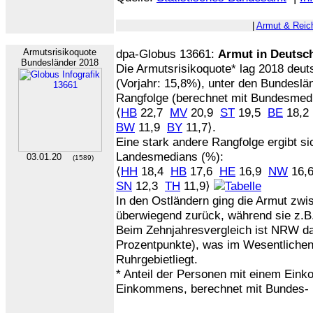
|
Armut & Reic
Armutsrisikoquote
dpa-Globus 13661:
Armut in Deutsc
Bundesländer 2018
Die Armutsrisikoquote* lag 2018 deut
(Vorjahr: 15,8%), unter den Bundesländ
Rangfolge (berechnet mit Bundesmedi
⟨
HB
22,7
MV
20,9
ST
19,5
BE
18,
BW
11,9
BY
11,7⟩.
Eine stark andere Rangfolge ergibt s
Landesmedians (%):
03.01.20
(1589)
⟨
HH
18,4
HB
17,6
HE
16,9
NW
16,
SN
12,3
TH
11,9⟩
In den Ostländern ging die Armut zw
überwiegend zurück, während sie z.B
Beim Zehnjahresvergleich ist NRW da
Prozentpunkte), was im Wesentlichen
Ruhrgebietliegt.
* Anteil der Personen mit einem Ein
Einkommens, berechnet mit Bundes-