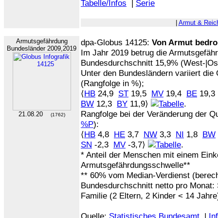
Tabelle/Infos
|
Serie
|
Armut & Reic
Armutsgefährdung
dpa-Globus 14125:
Von Armut bedro
Bundesländer 2009,2019
Im Jahr 2019 betrug die Armutsgefäh
Bundesdurchschnitt 15,9% (West-|Os
Unter den Bundesländern variiert die
(Rangfolge in %);
⟨
HB
24,9
ST
19,5
MV
19,4
BE
19,
BW
12,3
BY
11,9⟩
.
Rangfolge bei der Veränderung der Qu
21.08.20
(1762)
%P
):
⟨
HB
4,8
HE
3,7
NW
3,3
NI
1,8
BW
SN
-2,3
MV
-3,7⟩
.
* Anteil der Menschen mit einem Ein
Armutsgefährdungsschwelle**
** 60% vom Median-Verdienst (berec
Bundesdurchschnitt netto pro Monat: 
Familie (2 Eltern, 2 Kinder < 14 Jahre
Quelle:
Statistisches Bundesamt
|
In