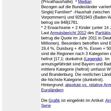
(Privathaushalte) ³
Median
Bezogen auf die Bundesländer variiert
Single| Familien*
-Haushalt zwischen
Vorpommern) und 925|1943 (Baden-Wü
betrug sie 848|1781.
* 2 Erwachsene + 2 Kinder (unter 14 
Laut
Armutsbericht 2012
des
Parität
betrug die Quote im Jahr 2011 in Deu
Millionen). Besonders betroffen sind 
19,4 %, Duisburg + 45 %, Essen + 50
sind die Regionen nach 3 Kategorien e
hellrot ]17,1: dunkelrot (
Legende
). Im
armutsgefährdet sind Bayern und Bad
mittlere Kategorie (hellrot) umfasst 
und Brandenburg. Die restlichen Länd
die höchste Kategorie (dunkelrot).
Hintergrund:
absolute vs. relative Ar
Euroländern
Die
Grafik
ist eingelinkt im Artikel:
Arm
Serie