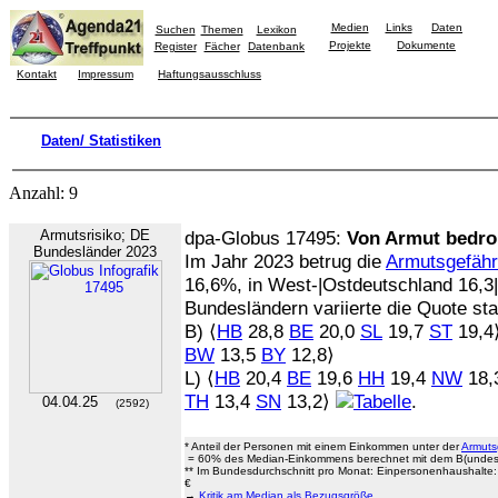
Medien
Links
Daten
Suchen
Themen
Lexikon
Projekte
Dokumente
Register
Fächer
Datenbank
Kontakt
Impressum
Haftungsausschluss
Daten/ Statistiken
Anzahl: 9
Armutsrisiko; DE
dpa-Globus 17495:
Von Armut bedro
Bundesländer 2023
Im Jahr 2023 betrug die
Armutsgefäh
16,6%, in West-|Ostdeutschland 16,3
Bundesländern variierte die Quote sta
B) ⟨
HB
28,8
BE
20,0
SL
19,7
ST
19,4⟩
BW
13,5
BY
12,8⟩
L) ⟨
HB
20,4
BE
19,6
HH
19,4
NW
18,3
TH
13,4
SN
13,2⟩
.
04.04.25
(2592)
* Anteil der Personen mit einem Einkommen unter der
Armuts
= 60% des Median-Einkommens berechnet mit dem B(unde
** Im Bundesdurchschnitt pro Monat: Einpersonenhaushalte: 
€
→
Kritik am Median als Bezugsgröße