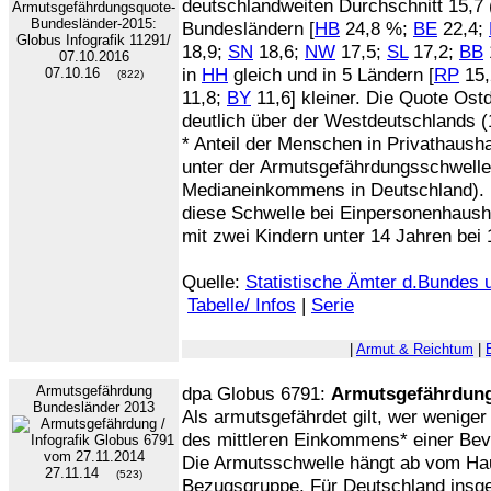
deutschlandweiten Durchschnitt 15,7 (
Bundesländern [
HB
24,8 %;
BE
22,4;
18,9;
SN
18,6;
NW
17,5;
SL
17,2;
BB
in
HH
gleich und in 5 Ländern [
RP
15,
07.10.16
(822)
11,8;
BY
11,6] kleiner. Die Quote Ost
deutlich über der Westdeutschlands 
* Anteil der Menschen in Privathaus
unter der Armutsgefährdungsschwelle
Medianeinkommens in Deutschland). 
diese Schwelle bei Einpersonenhausha
mit zwei Kindern unter 14 Jahren bei 
Quelle:
Statistische Ämter d.Bundes 
Tabelle/ Infos
|
Serie
|
Armut & Reichtum
|
Armutsgefährdung
dpa Globus 6791:
Armutsgefährdun
Bundesländer 2013
Als armutsgefährdet gilt, wer wenige
des mittleren Einkommens* einer Bev
Die Armutsschwelle hängt ab vom Hau
27.11.14
(523)
Bezugsgruppe. Für Deutschland insge