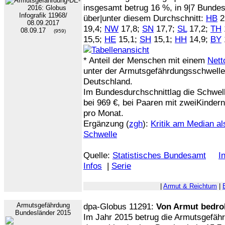
insgesamt betrug 16 %, in 9|7 Bundes
über|unter diesem Durchschnitt:
HB
2
19,4;
NW
17,8;
SN
17,7;
SL
17,2;
TH
08.09.17
(959)
15,5;
HE
15,1;
SH
15,1;
HH
14,9;
BY
* Anteil der Menschen mit einem
Nett
unter der Armutsgefährdungsschwell
Deutschland.
Im Bundesdurchschnittlag die Schwel
bei 969 €, bei Paaren mit zweiKindern
pro Monat.
Ergänzung (
zgh
):
Kritik am Median al
Schwelle
Quelle:
Statistisches Bundesamt
I
Infos
|
Serie
|
Armut & Reichtum
|
Armutsgefährdung
dpa-Globus 11291:
Von Armut bedro
Bundesländer 2015
Im Jahr 2015 betrug die Armutsgefäh