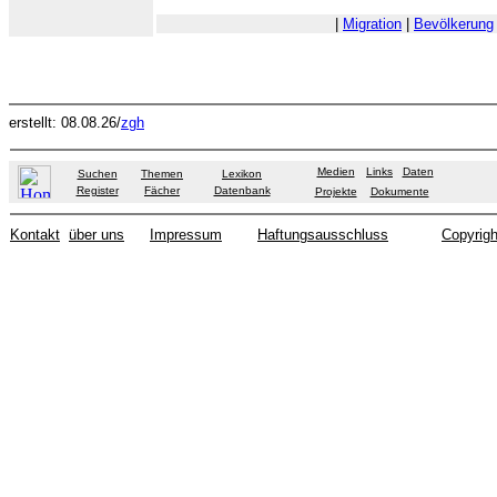
|
Migration
|
Bevölkerung
erstellt: 08.08.26/
zgh
Medien
Links
Daten
Suchen
Themen
Lexikon
Register
Fächer
Datenbank
Projekte
Dokumente
Kontakt
über uns
Impressum
Haftungsausschluss
Copyrigh