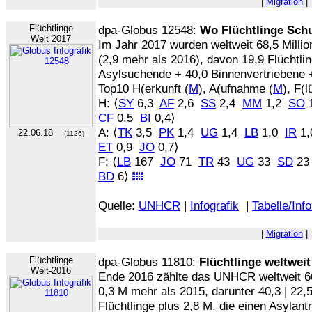
|
Migration
|
Flüchtlinge
dpa-Globus 12548:
Wo Flüchtlinge Sch
Welt 2017
Im Jahr 2017 wurden weltweit 68,5 Millio
(2,9 mehr als 2016), davon 19,9 Flüchtlin
Asylsuchende + 40,0 Binnenvertriebene +
Top10 H(erkunft (
M
), A(ufnahme (
M
), F(
H: ⟨
SY
6,3
AF
2,6
SS
2,4
MM
1,2
SO
CF
0,5
BI
0,4⟩
A: ⟨
TK
3,5
PK
1,4
UG
1,4
LB
1,0
IR
1
22.06.18
(1126)
ET
0,9
JO
0,7⟩
F: ⟨
LB
167
JO
71
TR
43
UG
33
SD
2
BD
6⟩
Quelle:
UNHCR
|
Infografik
|
Tabelle/Inf
|
Migration
|
Flüchtlinge
dpa-Globus 11810:
Flüchtlinge weltweit
Welt-2016
Ende 2016 zählte das UNHCR weltweit 66
0,3 M mehr als 2015, darunter 40,3 | 22,
Flüchtlinge plus 2,8 M, die einen Asylantr