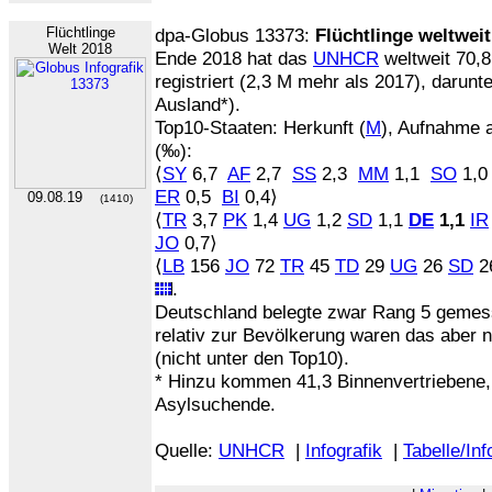
Flüchtlinge
dpa-Globus 13373:
Flüchtlinge weltweit
Welt 2018
Ende 2018 hat das
UNHCR
weltweit 70,
registriert (2,3 M mehr als 2017), darunt
Ausland*).
Top10-Staaten: Herkunft (
M
), Aufnahme 
(‰):
⟨
SY
6,7
AF
2,7
SS
2,3
MM
1,1
SO
1,
ER
0,5
BI
0,4⟩
09.08.19
(1410)
⟨
TR
3,7
PK
1,4
UG
1,2
SD
1,1
DE
1,1
IR
JO
0,7⟩
⟨
LB
156
JO
72
TR
45
TD
29
UG
26
SD
2
.
Deutschland belegte zwar Rang 5 gemess
relativ zur Bevölkerung waren das aber 
(nicht unter den Top10).
* Hinzu kommen 41,3 Binnenvertriebene, 
Asylsuchende.
Quelle:
UNHCR
|
Infografik
|
Tabelle/Inf