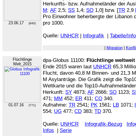
Herkunfts- bzw. Aufnahmeländer der Ausl
M
;
AF
2,5;
SS
1,4;
SO
1,0] bzw. [
TR
2,9
Pro Einwohner beherbergte der Libanon d
pro 1000.
23.06.17
(940)
Quelle:
UNHCR
|
Infografik
|
Tabelle/Inf
|
Migration
|
Konfl
Flüchtlinge
dpa-Globus 11100:
Flüchtlinge weltweit
Welt_2015
Ende 2015 waren laut
UNHCR
65,3 Milli
Flucht, davon 40,8 M Binnen- und 21,3 M
M Asylanträge. Die Grafik zeigt die Top1
Weltkarte und die Top10-Aufnahmeländer i
Herkunft:
SY
4873;
AF
2666;
SO
1123;
S
471;
MM
452;
ER
411;
CO
340.
Aufnahme:
TR
2541;
PK
1561;
LB
1071;
01.07.16
(771)
554;
UG
477;
CD
383;
TD
370.
Quelle:
UNHCR
Infografik-Bezug
Info
Infos
|
Serie