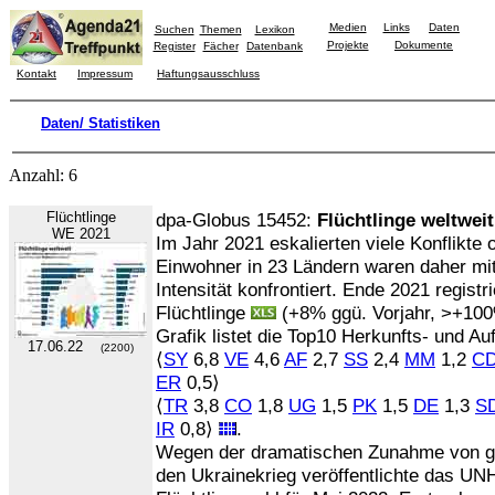
Medien
Links
Daten
Suchen
Themen
Lexikon
Projekte
Dokumente
Register
Fächer
Datenbank
Kontakt
Impressum
Haftungsausschluss
Daten/ Statistiken
Anzahl: 6
Flüchtlinge
dpa-Globus 15452:
Flüchtlinge weltweit
WE 2021
Im Jahr 2021 eskalierten viele Konflikte
Einwohner in 23 Ländern waren daher mit 
Intensität konfrontiert. Ende 2021 registr
Flüchtlinge
(+8% ggü. Vorjahr, >+100%
Grafik listet die Top10 Herkunfts- und A
17.06.22
(2200)
⟨
SY
6,8
VE
4,6
AF
2,7
SS
2,4
MM
1,2
C
ER
0,5⟩
⟨
TR
3,8
CO
1,8
UG
1,5
PK
1,5
DE
1,3
S
IR
0,8⟩
.
Wegen der dramatischen Zunahme von ge
den Ukrainekrieg veröffentlichte das 