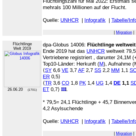
Flüchtlingszahl für Mai 2022: Erstmals s
mehrals 100 Millionen auf der Flucht.
Quelle:
UNHCR
|
Infografik
|
Tabelle/Inf
|
Migration
|
Flüchtlinge
dpa-Globus 14006:
Flüchtlinge weltweit
Welt 2019
Ende 2019 hat das
UNHCR
weltweit 79,
Vertriebene registriert , darunter 24,1M (
Top10-Länder: Herkunft (
M
), Aufnahme (
⟨
SY
6,6
VE
3,7
AF
2,7
SS
2,2
MM
1,1
S
ER
0,5⟩
⟨
TR
3,6
CO
1,8
PK
1,4
UG
1,4
DE
1,1
S
ET
0,7⟩
.
26.06.20
(1701)
* 79,5= 24,1 Flüchtlinge + 45,7 Binnenve
4,2 Asylsuchende
Quelle:
UNHCR
|
Infografik
|
Tabelle/Inf
|
Migration
|