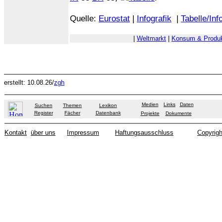
Quelle:
Eurostat
|
Infografik
|
Tabelle/Inf
|
Weltmarkt
|
Konsum & Produk
erstellt: 10.08.26/
zgh
Medien
Links
Daten
Suchen
Themen
Lexikon
Register
Fächer
Datenbank
Projekte
Dokumente
Kontakt
über uns
Impressum
Haftungsausschluss
Copyrigh