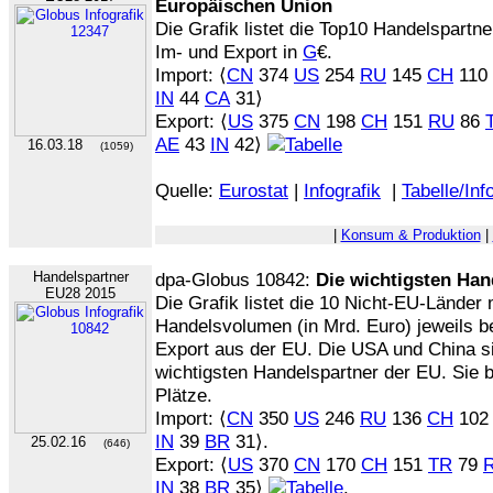
Europäischen Union
Die Grafik listet die Top10 Handelspart
Im- und Export in
G
€.
Import: ⟨
CN
374
US
254
RU
145
CH
110
IN
44
CA
31⟩
Export: ⟨
US
375
CN
198
CH
151
RU
86
AE
43
IN
42⟩
16.03.18
(1059)
Quelle:
Eurostat
|
Infografik
|
Tabelle/Inf
|
Konsum & Produktion
|
Handelspartner
dpa-Globus 10842:
Die wichtigsten Han
EU28 2015
Die Grafik listet die 10 Nicht-EU-Länder
Handelsvolumen (in Mrd. Euro) jeweils b
Export aus der EU. Die USA und China si
wichtigsten Handelspartner der EU. Sie b
Plätze.
Import: ⟨
CN
350
US
246
RU
136
CH
10
IN
39
BR
31⟩.
25.02.16
(646)
Export: ⟨
US
370
CN
170
CH
151
TR
79
IN
38
BR
35⟩
.