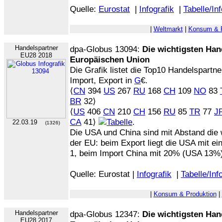
Quelle:
Eurostat
|
Infografik
|
Tabelle/In
|
Weltmarkt
|
Konsum & P
Handelspartner
dpa-Globus 13094:
Die wichtigsten Han
EU28 2018
Europäischen Union
Die Grafik listet die Top10 Handelspartn
Import, Export in
G
€.
⟨
CN
394
US
267
RU
168
CH
109
NO
83
BR
32⟩
⟨
US
406
CN
210
CH
156
RU
85
TR
77
J
CA
41⟩
.
22.03.19
(1326)
Die USA und China sind mit Abstand die 
der EU: beim Export liegt die USA mit e
1, beim Import China mit 20% (USA 13%)
Quelle: Eurostat |
Infografik
|
Tabelle/Inf
|
Konsum & Produktion
|
Handelspartner
dpa-Globus 12347:
Die wichtigsten Han
EU28 2017