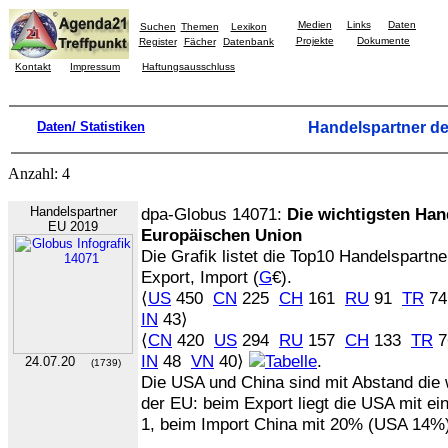
Medien
Links
Daten
Suchen
Themen
Lexikon
Projekte
Dokumente
Register
Fächer
Datenbank
Kontakt
Impressum
Haftungsausschluss
Daten/ Statistiken
Handelspartner d
Anzahl: 4
Handelspartner
dpa-Globus 14071:
Die wichtigsten Han
EU 2019
Europäischen Union
Die Grafik listet die Top10 Handelspartn
Export, Import (
G
€).
⟨
US
450
CN
225
CH
161
RU
91
TR
7
IN
43⟩
⟨
CN
420
US
294
RU
157
CH
133
TR
IN
48
VN
40⟩
.
24.07.20
(1739)
Die USA und China sind mit Abstand die 
der EU: beim Export liegt die USA mit e
1, beim Import China mit 20% (USA 14%)