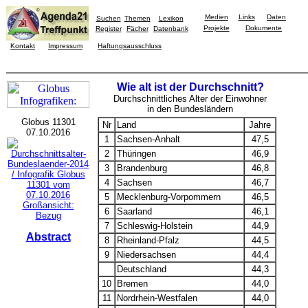
Medien
Links
Daten
Suchen
Themen
Lexikon
Projekte
Dokumente
Register
Fächer
Datenbank
Kontakt
Impressum
Haftungsausschluss
Wie alt ist der Durchschnitt?
Durchschnittliches Alter der Einwohner
in den Bundesländern
Globus 11301
Nr
Land
Jahre
07.10.2016
1
Sachsen-Anhalt
47,5
2
Thüringen
46,9
3
Brandenburg
46,8
4
Sachsen
46,7
5
Mecklenburg-Vorpommern
46,5
Großansicht:
6
Saarland
46,1
Bezug
7
Schleswig-Holstein
44,9
Abstract
8
Rheinland-Pfalz
44,5
9
Niedersachsen
44,4
Deutschland
44,3
10
Bremen
44,0
11
Nordrhein-Westfalen
44,0