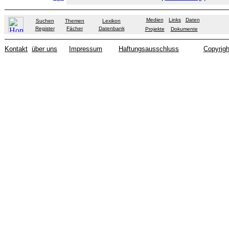
Medien
Links
Daten
Suchen
Themen
Lexikon
Register
Fächer
Datenbank
Projekte
Dokumente
Kontakt
über uns
Impressum
Haftungsausschluss
Copyrigh