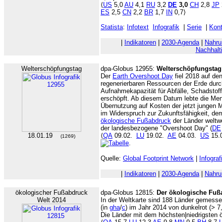
⟨
US
5,0
AU
4,1
RU
3,2
DE
3,0
CH
2,8
JP
ES
2,5
CN
2,2
BR
1,7
IN
0,7⟩
Statista
:
Infotext
Infografik
|
Serie
|
Kont
|
Indikatoren
|
2030-Agenda
|
Nahru
Nachhalti
Welterschöpfungstag
dpa-Globus 12955:
Welterschöpfungstag
Der
Earth Overshoot Day
fiel 2018 auf den
regenerierbaren Ressourcen der Erde durc
Aufnahmekapazität für Abfälle, Schadstof
erschöpft. Ab diesem Datum lebte die Men
Übernutzung auf Kosten der jetzt jungen 
im Widerspruch zur Zukunftsfähigkeit, de
ökologische Fußabdruck
der Länder weltwe
der landesbezogene "Overshoot Day" (
DE
18.01.19
⟨
QA
09.02.
LU
19.02.
AE
04.03.
US
15.0
(1269)
.
Quelle:
Global Footprint Network
|
Infograf
|
Indikatoren
|
2030-Agenda
|
Nahru
ökologischer Fußabdruck
dpa-Globus 12815:
Der ökologische Fuß
Welt 2014
In der Weltkarte sind 188 Länder gemess
(in
gha
/
c
) im Jahr 2014 von dunkelrot (> 7,
Die Länder mit dem höchsten|niedrigsten