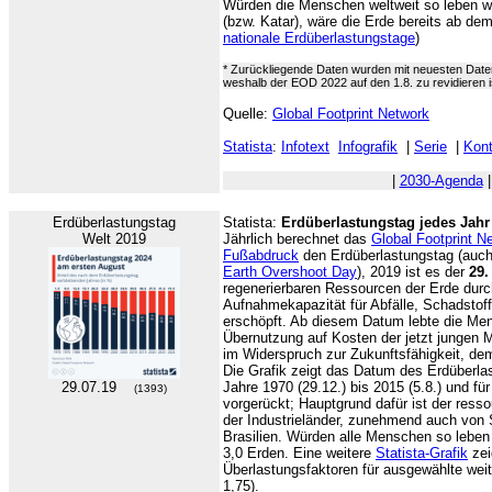
Würden die Menschen weltweit so leben wi
(bzw. Katar), wäre die Erde bereits ab dem
nationale Erdüberlastungstage
)
* Zurückliegende Daten wurden mit neuesten Date
weshalb der EOD 2022 auf den 1.8. zu revidieren i
Quelle:
Global Footprint Network
Statista
:
Infotext
Infografik
|
Serie
|
Kont
|
2030-Agenda
Erdüberlastungstag
Statista:
Erdüberlastungstag jedes Jahr
Welt 2019
Jährlich berechnet das
Global Footprint N
Fußabdruck
den Erdüberlastungstag (auch
Earth Overshoot Day
), 2019 ist es der
29.
regenerierbaren Ressourcen der Erde durc
Aufnahmekapazität für Abfälle, Schadstof
erschöpft. Ab diesem Datum lebte die Men
Übernutzung auf Kosten der jetzt jungen 
im Widerspruch zur Zukunftsfähigkeit, d
Die Grafik zeigt das Datum des Erdüberlast
29.07.19
Jahre 1970 (29.12.) bis 2015 (5.8.) und fü
(1393)
vorgerückt; Hauptgrund dafür ist der ress
der Industrieländer, zunehmend auch von 
Brasilien. Würden alle Menschen so leben
3,0 Erden. Eine weitere
Statista-Grafik
zei
Überlastungsfaktoren für ausgewählte weit
1,75).