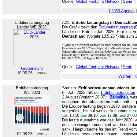
Quelle:
Global Footprint Network
|
Serie
|
|
2030-Agenda
Erdüberlastungstag
A21:
Erdüberlastungstag in Deutschlan
Länder WE 2026
Die Grafik zeigt den
Erdüberlastungstag
(
Länder der Erde im Jahr 2026: Er reicht v
Deutschland
(Vorjahr:18.5.25 *) bis zum 
* Wenn die Menschen weltweit so leben würden wie im Durc
Erde bereits am 10.5.25 erschöpft, d.h. alle natürlichen Re
Schadstoffe) aufgebraucht, die das Erdsystem im Verlauf des
Hinweis (zgh): Durch Datenrevision ergibt sich eine Verschi
DE: 10.5.2025 + 8 Tage = 18.05.25
Quelle:
Global Footprint Network
|
Serie
|
Großansicht
10.05.26
(2609)
|
Waffen
|
K
Erdüberlastungtag
Statista:
Erdüberlastungstag wieder im
WE 2023
Im Jahr 2023 fällt der
Erdüberlastungstag
2.August (Vorjahr: 28.07.*
Zeitreihe
), wa
suggeriert: der tatsächliche Fortschritt ist
Die Erdüberlastung begann 1970, seitdem
vorgerückt, bis auf wenige Ausnahmen:
19
18.10
09.10.
17.09.
27.08
1990
1995
2000
2005
Die letzte Ausnahme war das Jahr 2020, 
deutlich weniger konsumiert wurde und da
sank. Hauptursache für den im Trend vor
02.08.23
Länder die ressourcenintensive Lebenswei
(2350)