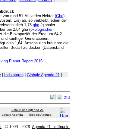
abdruck
 von rund 51 Milliarden Hektar (
Gha
)
Wüsten, Eis) ab, so verbleibt jedem der
chschnittlich 1,73
gha
(globaler
ber bei 2,84 gha (
ökologischer
zt die Biokapaziät der Erde um 64,2
 und künftiger Generationen.
ägt also 1,64. Anschaulich bräuchte die
uellen Bedarf zu decken (Datenstand
iving Planet Report 2016
e
|
Indikatoren
|
Globale Agenda 21
|
Schule und Agenda 21
Lokale Agenda
Globale Agenda
t
© 1999 - 2026
Agenda 21 Treffpunkt