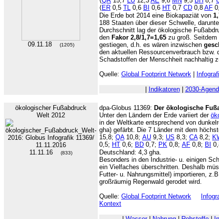
⟨
QA
15,7
LU
12,3
AE
9,8
MN
9,5
BH
8,7
⟨
ER
0,5
TL
0,6
BI
0,6
HT
0,7
CD
0,8
AF
0
Die Erde bot 2014 eine Biokapaziät von
1
188 Staaten über dieser Schwelle, darunt
Durchschnitt lag der ökologische Fußabdru
den
Fakor 2,8/1,7=1,65
zu groß. Seitdem 
09.11.18
gestiegen, d.h. es wären inzwischen
gesc
(1205)
den aktuellen Ressourcenverbrauch bzw. d
Schadstoffen der Menschheit nachhaltig z
Quelle:
Global Footprint Network
|
Infograf
|
Indikatoren
|
2030-Agend
ökologischer Fußabdruck
dpa-Globus 11369:
Der ökologische Fuß
Welt 2012
Unter den Ländern der Erde variiert der
ök
in der Weltkarte entsprechend von dunkelr
gha) gefärbt. Die 7 Länder mit dem höchs
15,8;
QA
10,8;
AU
9,3;
US
8,3;
CA
8,2;
K
0,5;
HT
0,6;
BD
0,7;
PK
0,8;
AF
0,8;
BI
0,
11.11.16
Deutschland: 4,3 gha.
(833)
Besonders in den Industrie- u. einigen Sc
ein Vielfaches überschritten. Deshalb müs
Futter- u. Nahrungsmittel) importieren, z
großräumig Regenwald gerodet wird.
Quelle:
Global Footprint Network
Infogr
Kontext
|
Wasser
|
Nahrung
|
Rohstoffe
|
I