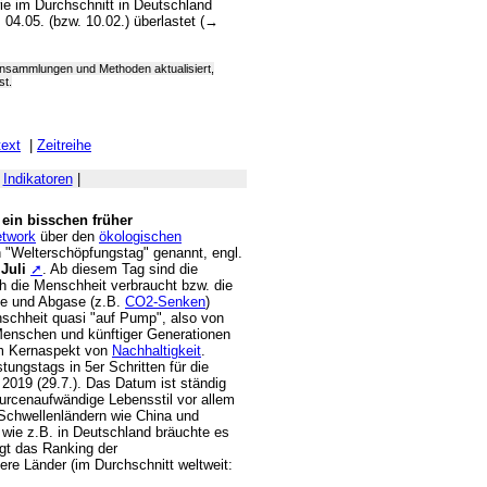
e im Durchschnitt in Deutschland
 04.05. (bzw. 10.02.) überlastet (→
nsammlungen und Methoden aktualisiert,
st.
ext
|
Zeitreihe
|
Indikatoren
|
 ein bisschen früher
etwork
über den
ökologischen
 "Welterschöpfungstag" genannt, engl.
 Juli
➚
. Ab diesem Tag sind die
h die Menschheit verbraucht bzw. die
fe und Abgase (z.B.
CO2-Senken
)
schheit quasi "auf Pump", also von
Menschen und künftiger Generationen
em Kernaspekt von
Nachhaltigkeit
.
ungstags in 5er Schritten für die
r 2019 (29.7.). Das Datum ist ständig
ourcenaufwändige Lebensstil vor allem
Schwellenländern wie China und
 wie z.B. in Deutschland bräuchte es
gt das Ranking der
ere Länder (im Durchschnitt weltweit: