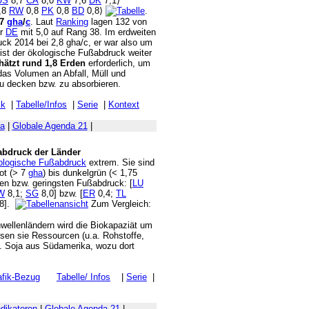
US
8,7
CA
8,0
KW
7,6
DK
7,1⟩
,8
RW
0,8
PK
0,8
BD
0,8⟩
.
,7
gha
/
c
. Laut
Ranking
lagen 132 von
er
DE
mit 5,0 auf Rang 38. Im erdweiten
ck 2014 bei 2,8 gha/c, er war also um
ist der ökologische Fußabdruck weiter
hätzt rund 1,8 Erden
erforderlich, um
as Volumen an Abfall, Müll und
u decken bzw. zu absorbieren.
ik
|
Tabelle/Infos
|
Serie
|
Kontext
a
|
Globale Agenda 21
|
abdruck der Länder
ologische Fußabdruck
extrem. Sie sind
ot (> 7
gha
) bis dunkelgrün (< 1,75
ten bzw. geringsten Fußabdruck: [
LU
W
8,1;
SG
8,0] bzw. [
ER
0,4;
TL
8].
Zum Vergleich:
hwellenländern wird die Biokapaziät um
sen sie Ressourcen (u.a. Rohstoffe,
.B. Soja aus Südamerika, wozu dort
afik-Bezug
Tabelle/ Infos
|
Serie
|
ndikatoren
|
Globale Agenda 21
|