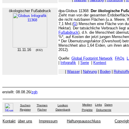
ökologischer Fußabdruck
dpa-Globus 11368:
Der ökologische Fuß
Zieht man von der gesamten Erdoberfläche
die nicht nutzbaren Flächen (u.a. Meere, 
7,1 Mrd.(
G
) Menschen eine Fläche von dur
Hektar). Der tatsächliche Verbrauch liegt a
Fußabdruck
), d.h. die Menschheit übernut
%*, auf Kosten der jetzt jungen Menschen
* Der Übernutzungsfaktor (Overshoot) betr
Menschheit also 1,64 Erden, um ihren akt
11.11.16
2012).
(832)
Quelle:
Global Footprint Network
FAQs
L
|
Infografik
|
Serie
|
Kontext
|
Wasser
|
Nahrung
|
Boden
|
Rohstoff
erstellt: 08.08.26/
zgh
Medien
Links
Daten
Suchen
Themen
Lexikon
Register
Fächer
Datenbank
Projekte
Dokumente
Kontakt
über uns
Impressum
Haftungsausschluss
Copyrigh