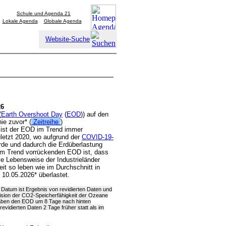
Schule und Agenda 21
Lokale Agenda
Globale Agenda
Website-Suche
26
(
Earth Overshoot Day
(
EOD
)) auf den
nie zuvor* (
Zeitreihe
)
 ist der EOD im Trend immer
letzt 2020, wo aufgrund der
COVID-19-
rde und dadurch die Erdüberlastung
im Trend vorrückenden EOD ist, dass
e Lebensweise der Industrieländer
t so leben wie im Durchschnitt in
 10.05.2026* überlastet.
e Datum ist Ergebnis von revidierten Daten und
ision der CO2-Speicherfähigkeit der Ozeane
aben den EOD um 8 Tage nach hinten
evidierten Daten 2 Tage früher statt als im