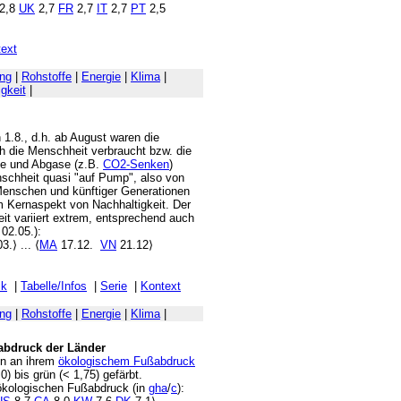
2,8
UK
2,7
FR
2,7
IT
2,7
PT
2,5
ext
ng
|
Rohstoffe
|
Energie
|
Klima
|
gkeit
|
 1.8., d.h. ab August waren die
h die Menschheit verbraucht bzw. die
fe und Abgase (z.B.
CO2-Senken
)
schheit quasi "auf Pump", also von
Menschen und künftiger Generationen
m Kernaspekt von Nachhaltigkeit. Der
it variiert extrem, entsprechend auch
02.05.):
3.⟩ ... ⟨
MA
17.12.
VN
21.12⟩
ik
|
Tabelle/Infos
|
Serie
|
Kontext
ng
|
Rohstoffe
|
Energie
|
Klima
|
abdruck der Länder
en an ihrem
ökologischem Fußabdruck
0) bis grün (< 1,75) gefärbt.
 ökologischen Fußabdruck (in
gha
/
c
):