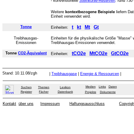
- konventionelle
Steinkohle-Reserven
: rund 730
Weitere
kontextbezogene Beispiele
liefern Da
Einheit verwendet wird.
Tonne
t
kt
Mt
Gt
Einheiten:
Treibhausgas-
Einheiten für die physikalische Größe "Masse"
Emissionen
Treibhausgas-Emissionen verwendet.
Tonne
CO2-Äquivalent
tCO2e
MtCO2e
GtCO2e
Einheiten:
Stand:
10.11.08
/zgh
|
Treibhausgase
|
Energie & Ressourcen
|
Medien
Links
Daten
Suchen
Themen
Lexikon
Register
Fächer
Datenbank
Projekte
Dokumente
Kontakt
über uns
Impressum
Haftungsausschluss
Copyrigh