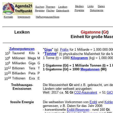
Medien
Links
Daten
Suchen
Themen
Lexikon
Projekte
Dokumente
Register
Fächer
Datenbank
Kontakt
Impressum
Haftungsausschluss
Lexikon
Gigatonne
(
Gt
)
Einheit für große Mas
Zehnerpotenzen
"
Giga
"
(g):
Präfix
für 1 Milliarde = 1.000.000.00
3
Tausend
Kilo
k
Tonne
10
"
"
(t) physikalische Maßeinheit für die
6
1 Tonne (t) = 1000
Kilogramm
(kg) = 1.000.00
Millionen
Mega
M
10
9
Milliarden
Giga
G
10
1 Gigatonne (Gt) = 1 Milliarde Tonnen (t) = 1
12
Billionen
Tera
T
10
1 Gigatonne (Gt) = 1000
Megatonnen
(Mt)
15
Billiarden
Peta
P
10
18
Trillionen
Exa
E
10
Treibhausgas-
Die Masseeinheit
Gt
wird z.B. gebraucht, um d
Emissionen
Ländern oder weltweit anzugeben:
Welt: 2017 ca.
51 Gt
CO2-Äquivalent
= 51
GtC
fossile Energie
Die weltweiten Vorkommen von
Erdöl
und
Kohle
gemessen, z.B. Daten für das Jahr 2008:
- konventionelle
Erdöl-Reserven
: rund 160
Gt
.