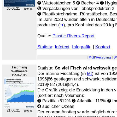
➎ Wattestäbchen 5 ➏ Becher 4 ➐ Hygien
➑ Verpackungen von Tabakprodukten 2
30.06.21
(1944)
➒ Plastikstrohhalme, Rührstäbchen, Best
Im Jahr 2020 wurden allein in Deutschla
produziert (
➔
), pro Kopf sind das 20 kg 
Quelle:
Plastic Rivers-Report
Statista
:
Infotext
Infografik
|
Kontext
|
Müll/Recycling
|
W
Fischfang
Statista:
So viel Fisch wird weltweit g
Weltmeere
Der marine Fischfang (in
Mt
) ist von 19
1950-2019
1996|86 gestiegen und schwankt seitdem
2019|≈82 (2018|84,4).
Die Grafik zeigt die Entwicklung in den 
(sortiert nach Volumen):
➊ Pazifik +612% ➋ Atlantik +119% ➌ I
➍ südlicher Ozean
21.06.21
(1938)
Der enorme Anstieg wurde möglich durch 