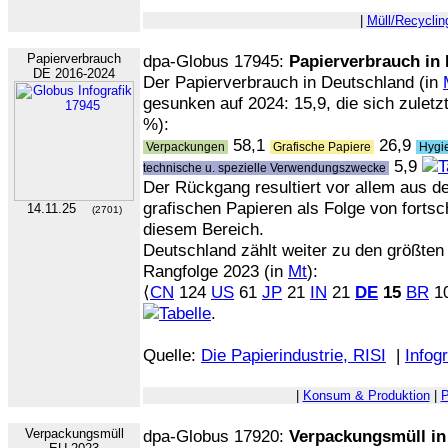
|
Müll/Recyclin
Papierverbrauch
dpa-Globus 17945:
Papierverbrauch in
DE 2016-2024
Der Papierverbrauch in Deutschland (in
gesunken auf 2024: 15,9, die sich zuletzt
%):
58,1
26,9
Verpackungen
Grafische Papiere
Hygi
5,9
technische u. spezielle Verwendungszwecke
Der Rückgang resultiert vor allem aus de
grafischen Papieren als Folge von fortsch
14.11.25
(2701)
diesem Bereich.
Deutschland zählt weiter zu den größten
Rangfolge 2023 (in
Mt
):
⟨
CN
124
US
61
JP
21
IN
21
DE
15
BR
1
.
Quelle:
Die Papierindustrie, RISI
|
Infogr
|
Konsum & Produktion
|
P
Verpackungsmüll
dpa-Globus 17920:
Verpackungsmüll in