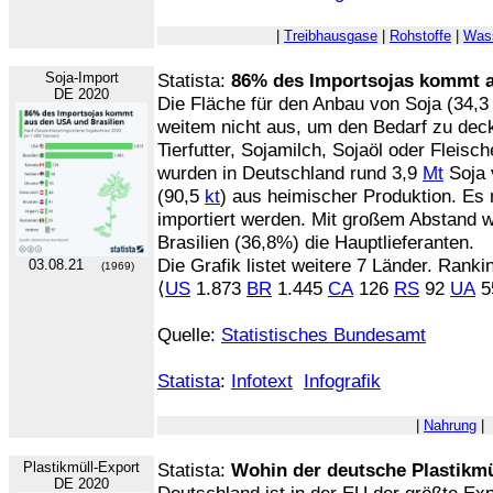
|
Treibhausgase
|
Rohstoffe
|
Was
Soja-Import
Statista:
86% des Importsojas kommt a
DE 2020
Die Fläche für den Anbau von Soja (34,
weitem nicht aus, um den Bedarf zu deck
Tierfutter, Sojamilch, Sojaöl oder Fleis
wurden in Deutschland rund 3,9
Mt
Soja 
(90,5
kt
) aus heimischer Produktion. Es
importiert werden. Mit großem Abstand 
Brasilien (36,8%) die Hauptlieferanten.
Die Grafik listet weitere 7 Länder. Ranki
03.08.21
(1969)
⟨
US
1.873
BR
1.445
CA
126
RS
92
UA
5
Quelle:
Statistisches Bundesamt
Statista
:
Infotext
Infografik
|
Nahrung
|
Plastikmüll-Export
Statista:
Wohin der deutsche Plastikmü
DE 2020