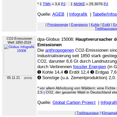
* 1
TWh
= 3,6
PJ
1
MtSKE
= 29,3076
PJ
Quelle:
AGEB
|
Infografik
|
Tabelle/Infos
|
Primärenergie
|
Energiemix
|
Kohle
|
Erdöl
|
Er
Treibhausgase
CO2-Emissionen
dpa-Globus 15008:
Hauptverursacher d
Welt 1850-2019
Emissionen
Die
anthropogenen
CO2-Emissionen sind 
Industrialisierung seit 1850 stark gestie
CO2, darunter 6,6 Gt durch Landnutzung
durch Verbrennen
fossiler Energien
(in G
➊ Kohle 14,4 ➋ Erdöl 12,4 ➌ Erdgas 7,6
➍ Sonstige (u.a. Zementproduktion) 2,0.
05.11.21
(2019)
* vor allem Abholzung von Wäldern: eine Fichte s
2,5
t
CO2, der gesamte Wald in Deutschland et
Quelle:
Global Carbon Project
|
Infografi
|
Treibhausgase
|
Klimaerw