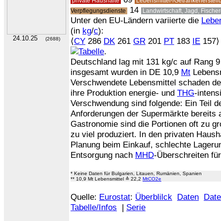
private Haushalte
Lebensmittel-/Getränkeherstel
14
Verpflegungsdienste
Landwirtschaft, Jagd, Fische
Unter den EU-Ländern variierte die
Lebe
(in
kg
/
c
):
24.10.25
(2688)
⟨
CY
286
DK
261
GR
201
PT
183
IE
157⟩ 
.
Deutschland lag mit 131 kg/c auf Rang 9
insgesamt wurden in DE 10,9
Mt
Lebensm
Verschwendete Lebensmittel schaden de
ihre Produktion energie- und
THG
-intens
Verschwendung sind folgende: Ein Teil d
Anforderungen der Supermärkte bereits a
Gastronomie sind die Portionen oft zu gr
zu viel produziert. In den privaten Haus
Planung beim Einkauf, schlechte Lagerun
Entsorgung nach
MHD
-Überschreiten für
* Keine Daten für Bulgarien, Litauen, Rumänien, Spanien
** 10,9 Mt Lebensmittel ≙ 22,2
MtCO2e
Quelle:
Eurostat
:
Überblilck
Daten
Dat
Tabelle/Infos
|
Serie