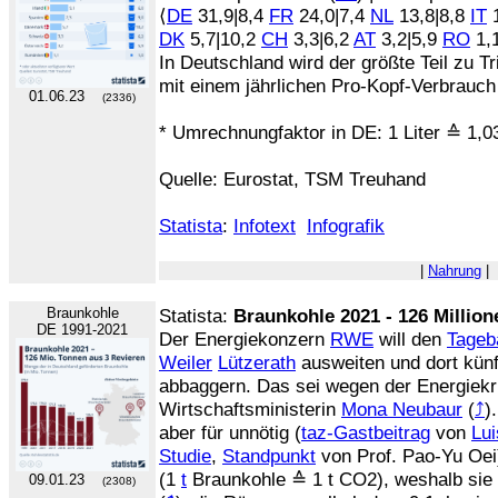
⟨
DE
31,9|8,4
FR
24,0|7,4
NL
13,8|8,8
IT
1
DK
5,7|10,2
CH
3,3|6,2
AT
3,2|5,9
RO
1,1
In Deutschland wird der größte Teil zu T
mit einem jährlichen Pro-Kopf-Verbrauc
01.06.23
(2336)
* Umrechnungfaktor in DE: 1 Liter ≙ 1,03
Quelle: Eurostat, TSM Treuhand
Statista
:
Infotext
Infografik
|
Nahrung
|
Braunkohle
Statista:
Braunkohle 2021 - 126 Millio
DE 1991-2021
Der Energiekonzern
RWE
will den
Tageb
Weiler
Lützerath
ausweiten und dort künft
abbaggern. Das sei wegen der Energiek
Wirtschaftsministerin
Mona Neubaur
(
⤴
)
aber für unnötig (
taz-Gastbeitrag
von
Lu
Studie
,
Standpunkt
von Prof. Pao-Yu Oei
(1
t
Braunkohle ≙ 1 t CO2), weshalb sie 
09.01.23
(2308)