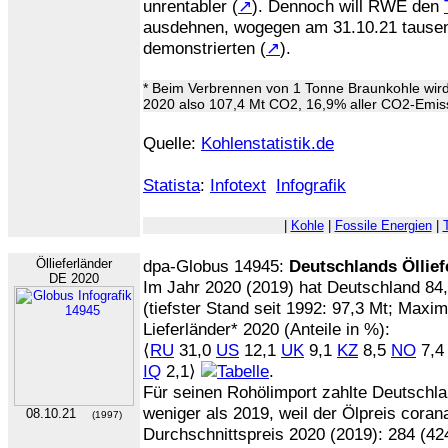
unrentabler (
↗
). Dennoch will RWE den
ausdehnen, wogegen am 31.10.21 tause
demonstrierten (
↗
).
* Beim Verbrennen von 1 Tonne Braunkohle wird 
2020 also 107,4 Mt CO2, 16,9% aller CO2-Emis
Quelle:
Kohlenstatistik.de
Statista
:
Infotext
Infografik
|
Kohle
|
Fossile Energien
|
Öllieferländer
dpa-Globus 14945:
Deutschlands Öllief
DE 2020
Im Jahr 2020 (2019) hat Deutschland 84
(tiefster Stand seit 1992: 97,3 Mt; Maxi
Lieferländer* 2020 (Anteile in %):
⟨
RU
31,0
US
12,1
UK
9,1
KZ
8,5
NO
7,
IQ
2,1⟩
.
Für seinen Rohölimport zahlte Deutschl
weniger als 2019, weil der Ölpreis coran
08.10.21
(1997)
Durchschnittspreis 2020 (2019): 284 (424