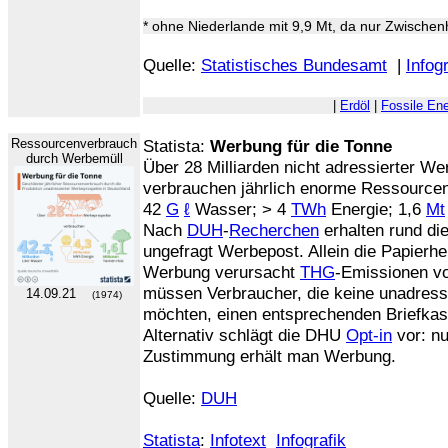
* ohne Niederlande mit 9,9 Mt, da nur Zwische
Quelle:
Statistisches Bundesamt
|
Infogr
|
Erdöl
|
Fossile Ene
Ressourcenverbrauch
Statista:
Werbung für die Tonne
durch Werbemüll
Über 28 Milliarden nicht adressierter W
verbrauchen jährlich enorme Ressourcen
42
G
ℓ
Wasser; > 4
TWh
Energie; 1,6
Mt
Nach
DUH
-
Recherchen
erhalten rund die
ungefragt Werbepost. Allein die Papierhe
Werbung verursacht
THG
-Emissionen v
müssen Verbraucher, die keine unadress
14.09.21
(1974)
möchten, einen entsprechenden Briefkas
Alternativ schlägt die DHU
Opt-in
vor: nu
Zustimmung erhält man Werbung.
Quelle:
DUH
Statista
:
Infotext
Infografik