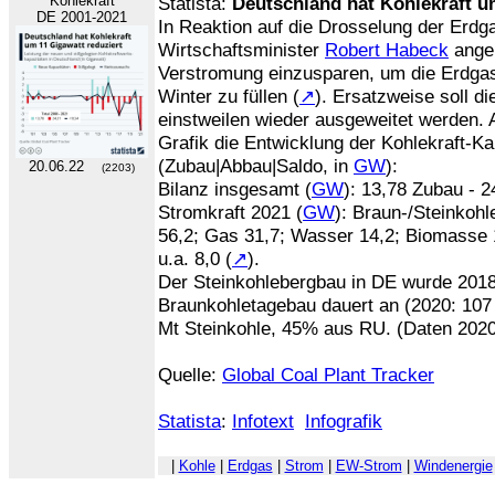
Kohlekraft
Statista:
Deutschland hat Kohlekraft u
DE 2001-2021
In Reaktion auf die Drosselung der Erdg
Wirtschaftsminister
Robert Habeck
angek
Verstromung einzusparen, um die Erdga
Winter zu füllen (
↗
). Ersatzweise soll d
einstweilen wieder ausgeweitet werden. 
Grafik die Entwicklung der Kohlekraft-K
(Zubau|Abbau|Saldo, in
GW
):
20.06.22
(2203)
Bilanz insgesamt (
GW
): 13,78 Zubau - 
Stromkraft 2021 (
GW
): Braun-/Steinkohl
56,2; Gas 31,7; Wasser 14,2; Biomasse 
u.a. 8,0 (
↗
).
Der Steinkohlebergbau in DE wurde 2018 
Braunkohletagebau dauert an (2020: 10
Mt Steinkohle, 45% aus RU. (Daten 202
Quelle:
Global Coal Plant Tracker
Statista
:
Infotext
Infografik
|
Kohle
|
Erdgas
|
Strom
|
EW-Strom
|
Windenergie