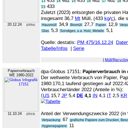
453
462
455
462
462
4
'13
'14
'15
'16
'17
'18
433
'23
Zuletzt (2023) entsorgten die privaten H
insgesamt 36,7
Mt
Müll, (433
kg
/
c
), die 
34,9
27,7
12,9
20.12.24
Hausmüll
Biomüll
Papier
Verp
(2554)
5,3
5,1
Glas
Sonstiges, u.a. Holz, Metalle
Quelle: destatis:
PM 475/16.12.24
Date
Tabelle/Infos
|
Serie
|
Müll/Recyclin
Papierverbrauch
dpa-Globus 17151:
Papierverbrauch in 
WE 1980-2022
Der weltweite Verbrauch von Papier, Pa
1980:170,1 laufend gestiegen auf 2022:4
Verbraucherländer 2022 (Anteile in %):
⟨
US
15,7
JP
5,4
DE
4,1
IN
4,1
IT
2,5
KR
Anteil der Verwendungszwecke 2022 (in 
11.10.24
(2513)
67
Verpackung
grafische Papiere zum Drucken, Bes
11
Hygienepapiere