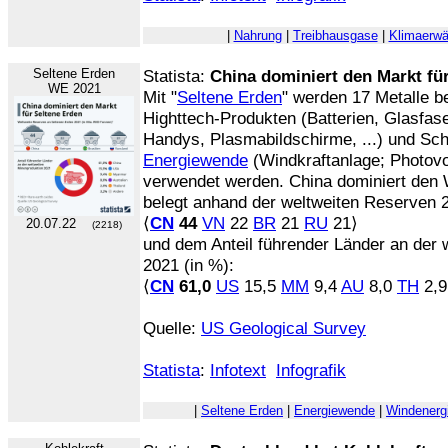
|
Nahrung
|
Treibhausgase
|
Klimaerw
Seltene Erden
Statista:
China dominiert den Markt fü
WE 2021
Mit "
Seltene Erden
" werden 17 Metalle be
Highttech-Produkten (Batterien, Glasfas
Handys, Plasmabildschirme, ...) und Sch
Energiewende
(Windkraftanlage; Photovolt
verwendet werden. China dominiert den W
belegt anhand der weltweiten Reserven 
⟨
CN
44
VN
22
BR
21
RU
21⟩
20.07.22
(2218)
und dem Anteil führender Länder an der 
2021 (in %):
⟨
CN
61,0
US
15,5
MM
9,4
AU
8,0
TH
2,9
Quelle:
US Geological Survey
Statista
:
Infotext
Infografik
|
Seltene Erden
|
Energiewende
|
Windenerg