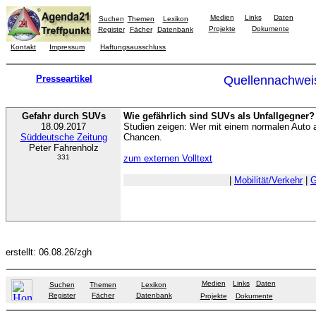
Medien
Links
Daten
Suchen
Themen
Lexikon
Projekte
Dokumente
Register
Fächer
Datenbank
Kontakt
Impressum
Haftungsausschluss
Presseartikel
Quellennachwei
Gefahr durch SUVs
Wie gefährlich sind SUVs als Unfallgegner?
18.09.2017
Studien zeigen: Wer mit einem normalen Auto a
Süddeutsche Zeitung
Chancen.
Peter Fahrenholz
331
zum externen Volltext
|
Mobilität/Verkehr
|
G
erstellt: 06.08.26/zgh
Medien
Links
Daten
Suchen
Themen
Lexikon
Register
Fächer
Datenbank
Projekte
Dokumente