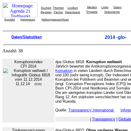
Medien
Links
Daten
Suchen
Themen
Lexikon
Projekte
Dokumente
Register
Fächer
Datenbank
Kontakt
Impressum
Haftungsausschluss
Daten/Statistiken
2014 -glo-
Anzahl: 38
Korruptionsindex
dpa Globus 6818:
Korruption weltweit
CPI 2014
Jährlich bewertet die Antikorruptionsorganis
Korruption
in vielen Ländern durch Berechnun
und 100 (sehr wenig korrupt). Der Indexwer
Korruption bei Politikern und Beamten und 
11.12.14
(engl. Corruption Perceptions Index (CPI)) b
(529)
Beim CPI-2014 sind Nordkorea und Somalia d
Die am wenigsten korrupten Länder sind Dän
Rang 12. Am stärksten verschlechtert hat sic
und Ruanda.
Quelle:
Transparency International
Infogr
|
Transparency
|
Global
Trinkwasserzugang
dpa-Globus 6822:
Ohne sauberes Wasser