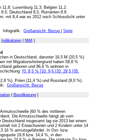
n 11,8; Luxemburg 11,3; Belgien 11,2.
nd 8,5; Deutschland 8,5; Rumänien 8.8.
n: mit 8,4 war es 2012 noch Schlusslicht unter
 Infografik:
Großansicht: Bezug
|
Serie
|
Indikatoren
|
NWI
|
nd
chen in Deutschland, darunter 16,5 M (20,5 %)
en mit Migrationshintergrund haben 58,8 %
schland geboren und 96,6 % wohnen in
sschichtung:
[0: 8,5 % [10: 9,6 [20: 29,5 [35:
(12,8 %), Polen (11,4 %) und Russland (9,0 %).
ik:
Großansicht: Bezug
ration
|
Bevölkerung
|
e Armutsschwelle (60 % des mittleren
dient. Die Armutsschwelle hängt ab vom
 Deutschland insgesamt lag sie 2013 bei einem
ushalt mit 2 Erwachsenen und 2 Kindern unter 14
13 16 % armutsgefährdet. In Ost- bzw.
gsquote 19,8 bzw. 14,4 %, in den
yern bis 24,6 % in Bremen. Die stärkste Zu- bzw.