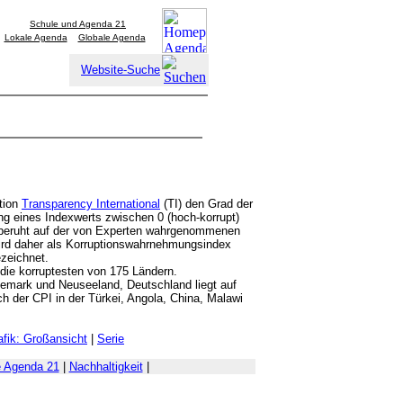
Schule und Agenda 21
Lokale Agenda
Globale Agenda
Website-Suche
ation
Transparency International
(TI) den Grad der
g eines Indexwerts zwischen 0 (hoch-korrupt)
t beruht auf der von Experten wahrgenommenen
wird daher als Korruptionswahrnehmungsindex
ezeichnet.
ie korruptesten von 175 Ländern.
emark und Neuseeland, Deutschland liegt auf
h der CPI in der Türkei, Angola, China, Malawi
afik: Großansicht
|
Serie
e Agenda 21
|
Nachhaltigkeit
|