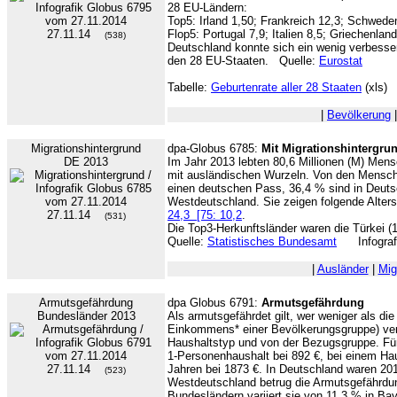
28 EU-Ländern:
Top5: Irland 1,50; Frankreich 12,3; Schwede
27.11.14
Flop5: Portugal 7,9; Italien 8,5; Griechenla
(538)
Deutschland konnte sich ein wenig verbesser
den 28 EU-Staaten. Quelle:
Eurostat
Tabelle:
Geburtenrate aller 28 Staaten
(xls)
|
Bevölkerung
Migrationshintergrund
dpa-Globus 6785:
Mit Migrationshintergru
DE 2013
Im Jahr 2013 lebten 80,6 Millionen (M) Mens
mit ausländischen Wurzeln. Von den Mensch
einen deutschen Pass, 36,4 % sind in Deut
Westdeutschland. Sie zeigen folgende Alter
27.11.14
24,3 [75: 10,2
.
(531)
Die Top3-Herkunftsländer waren die Türkei 
Quelle:
Statistisches Bundesamt
Infograf
|
Ausländer
|
Mig
Armutsgefährdung
dpa Globus 6791:
Armutsgefährdung
Bundesländer 2013
Als armutsgefährdet gilt, wer weniger als di
Einkommens* einer Bevölkerungsgruppe) ver
Haushaltstyp und von der Bezugsgruppe. Für
1-Personenhaushalt bei 892 €, bei einem Ha
27.11.14
Jahren bei 1873 €. In Deutschland waren 20
(523)
Westdeutschland betrug die Armutsgefährdun
Bundesländern variiert sie von 11,3 % in Ba