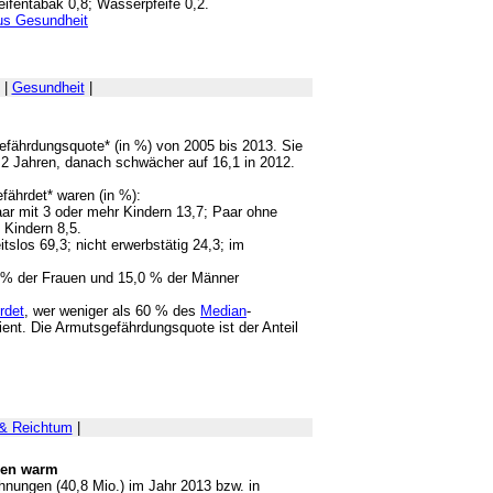
feifentabak 0,8; Wasserpfeife 0,2.
us Gesundheit
|
Gesundheit
|
efährdungsquote* (in %) von 2005 bis 2013. Sie
r 2 Jahren, danach schwächer auf 16,1 in 2012.
fährdet* waren (in %):
aar mit 3 oder mehr Kindern 13,7; Paar ohne
 Kindern 8,5.
itslos 69,3; nicht erwerbstätig 24,3; im
 % der Frauen und 15,0 % der Männer
rdet
, wer weniger als 60 % des
Median
-
ent. Die Armutsgefährdungsquote ist der Anteil
& Reichtum
|
gen warm
hnungen (40,8 Mio.) im Jahr 2013 bzw. in