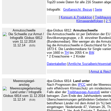
Top20 sowie Daten für alle 216 Staaten abg
Infografik:
Großansicht: Bezug
|
Serie
|
Konsum & Produktion
|
Treibhaus
Klimawandelfolgen
|
2 °
Armutsschwelle
dpa-Globus 6812:
Armutsschwelle
Die Armutsschwelle ist per Definition der E
Bevölkerungsgruppe, z.B. einzelner Bundes
(Bundesmedian). Wer weniger als die Armutss
11.12.14
lag die Armutsschwelle in Deutschland für S
(525)
1873 €. Die Landesmediane für Single variie
von 1660 in
TH
bis 2055 € in
BW
.
* 2 Erwachsene + 2 Kinder
Datentabellen
[
Amtliche Sozialberichtserstat
|
Armut & Reic
Meeresspiegel-
dpa-Globus 6814:
Land unter
anstieg
Nach Prognosen des
IPCC
wird der Meeress
sehr effektivem Klimaschutz um mindestens
Falls aber der
Treibhausgas-Ausstoß
weiter 
betragen. Zum Ende des Jahrhunderts werde
11.12.14
Überschwemmungen gefährdeten Gebieten leb
(519)
betroffenen Länder mit dem Anteil (in %) b
eingetragen: Niederlande 47, Vietnam 26, T
Philippinen 7, Ver. Arab.Emirate 7, Belgien 6