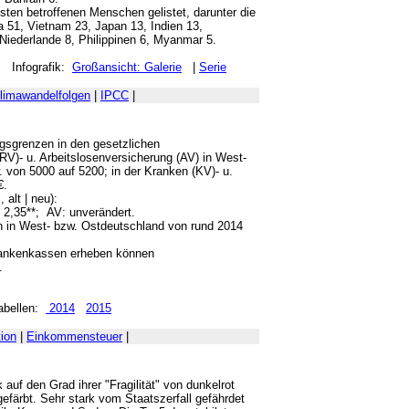
ten betroffenen Menschen gelistet, darunter die
a 51, Vietnam 23, Japan 13, Indien 13,
Niederlande 8, Philippinen 6, Myanmar 5.
 Infografik:
Großansicht: Galerie
|
Serie
limawandelfolgen
|
IPCC
|
sgrenzen in den gesetzlichen
RV)- u. Arbeitslosenversicherung (AV) in West-
 von 5000 auf 5200; in der Kranken (KV)- u.
€.
 alt | neu):
| 2,35**; AV: unverändert.
n in West- bzw. Ostdeutschland von rund 2014
rankenkassen erheben können
.
ellen:
2014
2015
ion
|
Einkommensteuer
|
 auf den Grad ihrer "Fragilität" von dunkelrot
 gefärbt. Sehr stark vom Staatszerfall gefährdet