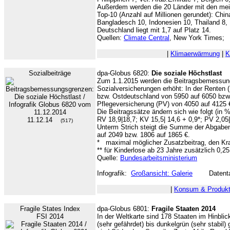
Außerdem werden die 20 Länder mit den meis
Top-10 (Anzahl auf Millionen gerundet): Chin
Bangladesch 10, Indonesien 10, Thailand 8, 
Deutschland liegt mit 1,7 auf Platz 14.
Quellen:
Climate Central
, New York Times;
|
Klimaerwärmung
|
K
Sozialbeiträge
dpa-Globus 6820:
Die soziale Höchstlast
Zum 1.1.2015 werden die Beitragsbemessung
Sozialversicherungen erhöht: In der Renten (
bzw. Ostdeutschland von 5950 auf 6050 bzw.
Pflegeversicherung (PV) von 4050 auf 4125 
Die Beitragssätze ändern sich wie folgt (in %,
RV 18,9|18,7; KV 15,5| 14,6 + 0,9*; PV 2,05
11.12.14
(517)
Unterm Strich steigt die Summe der Abgabe
auf 2049 bzw. 1806 auf 1865 €.
* maximal möglicher Zusatzbeitrag, den K
** für Kinderlose ab 23 Jahre zusätzlich 0,25
Quelle:
Bundesarbeitsministerium
Infografik:
Großansicht: Galerie
Datentab
|
Konsum & Produkt
Fragile States Index
dpa-Globus 6801:
Fragile Staaten 2014
FSI 2014
In der Weltkarte sind 178 Staaten im Hinblick
(sehr gefährdet) bis dunkelgrün (sehr stabil)