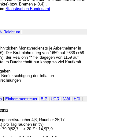
te) bzw. Bremen (- 0,4) .
eim
Statistischen Bundesamt
& Reichtum
|
chnittichen Monatverdiensts je Arbeitnehmer in
). Der Bruttolohn stieg von 1659 auf 2636 (+59
), der Reallohn ** fiel dagegen von 1159 auf
te im Durchschnitt nur knapp so viel Kaufkraft
bgaben
o Berücksichtigung der Inflation
erechnungen
m
|
Einkommensteuer
|
BIP
|
UGR
|
NWI
|
HDI
|
 2013
genheitsraucher 4|3; Raucher 25|17.
.) pro Tag rauchen (in %):
79,9|82,7; > 20 Z.: 14,9|7,9.