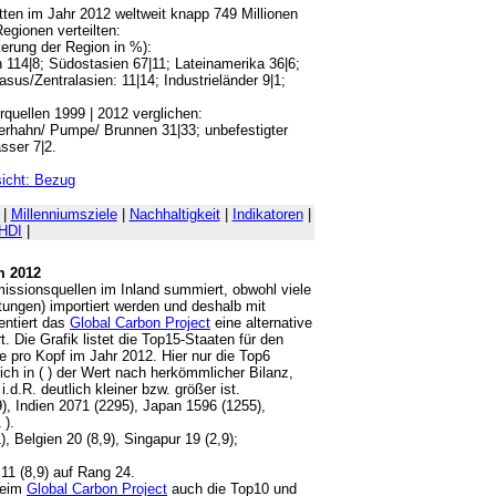
en im Jahr 2012 weltweit knapp 749 Millionen
egionen verteilten:
kerung der Region in %):
114|8; Südostasien 67|11; Lateinamerika 36|6;
sus/Zentralasien: 11|14; Industrieländer 9|1;
quellen 1999 | 2012 verglichen:
erhahn/ Pumpe/ Brunnen 31|33; unbefestigter
sser 7|2.
icht: Bezug
|
Millenniumsziele
|
Nachhaltigkeit
|
Indikatoren
|
HDI
|
m 2012
missionsquellen im Inland summiert, obwohl viele
tungen) importiert werden und deshalb mit
entiert das
Global Carbon Project
eine alternative
. Die Grafik listet die Top15-Staaten für den
pro Kopf im Jahr 2012. Hier nur die Top6
ch in ( ) der Wert nach herkömmlicher Bilanz,
.d.R. deutlich kleiner bzw. größer ist.
, Indien 2071 (2295), Japan 1596 (1255),
 ).
, Belgien 20 (8,9), Singapur 19 (2,9);
11 (8,9) auf Rang 24.
 beim
Global Carbon Project
auch die Top10 und