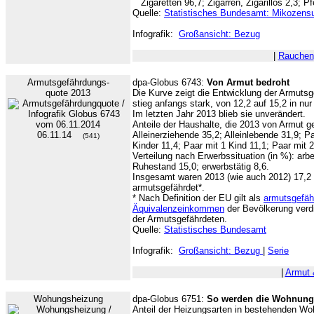
Zigaretten 96,7; Zigarren, Zigarillos 2,3; P
Quelle:
Statistisches Bundesamt: Mikozens
Infografik:
Großansicht: Bezug
|
Rauchen
Armutsgefährdungs-
dpa-Globus 6743:
Von Armut bedroht
quote 2013
Die Kurve zeigt die Entwicklung der Armutsg
stieg anfangs stark, von 12,2 auf 15,2 in nu
Im letzten Jahr 2013 blieb sie unverändert.
Anteile der Haushalte, die 2013 von Armut ge
06.11.14
Alleinerziehende 35,2; Alleinlebende 31,9; P
(541)
Kinder 11,4; Paar mit 1 Kind 11,1; Paar mit 2
Verteilung nach Erwerbssituation (in %): arbe
Ruhestand 15,0; erwerbstätig 8,6.
Insgesamt waren 2013 (wie auch 2012) 17,2
armutsgefährdet*.
* Nach Definition der EU gilt als
armutsgefäh
Äquivalenzeinkommen
der Bevölkerung verdi
der Armutsgefährdeten.
Quelle:
Statistisches Bundesamt
Infografik:
Großansicht: Bezug
|
Serie
|
Armut 
Wohungsheizung
dpa-Globus 6751:
So werden die Wohnun
Anteil der Heizungsarten in bestehenden Wo