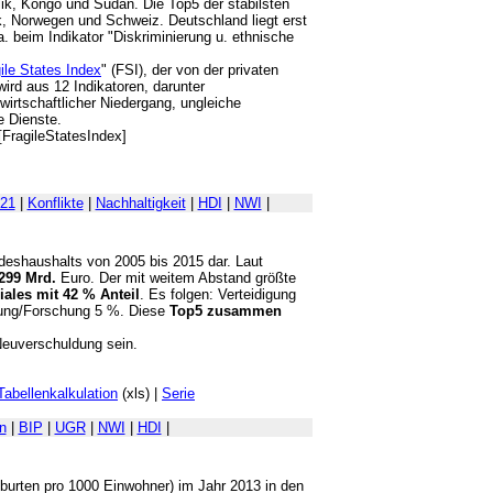
lik, Kongo und Sudan. Die Top5 der stabilsten
, Norwegen und Schweiz. Deutschland liegt erst
a. beim Indikator "Diskriminierung u. ethnische
ile States Index
" (FSI), der von der privaten
wird aus 12 Indikatoren, darunter
wirtschaftlicher Niedergang, ungleiche
e Dienste.
[FragileStatesIndex]
 21
|
Konflikte
|
Nachhaltigkeit
|
HDI
|
NWI
|
deshaushalts von 2005 bis 2015 dar. Laut
299 Mrd.
Euro. Der mit weitem Abstand größte
iales mit 42 % Anteil
. Es folgen: Verteidigung
dung/Forschung 5 %. Diese
Top5 zusammen
 Neuverschuldung sein.
Tabellenkalkulation
(xls) |
Serie
n
|
BIP
|
UGR
|
NWI
|
HDI
|
eburten pro 1000 Einwohner) im Jahr 2013 in den