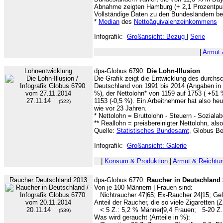
Abnahme zeigten Hamburg (+ 2,1 Prozentpunk
Vollständige Daten zu den Bundesländern b
*
Median
des
Nettoäquivalenzeinkommens
Infografik:
Großansicht: Bezug
|
Serie
|
Armut 
Lohnentwicklung
dpa-Globus 6790:
Die Lohn-Illusion
Die Grafik zeigt die Entwicklung des durchs
Deutschland von 1991 bis 2014 (Angaben in €
%), der Nettolohn* von 1159 auf 1753 ( +51 %
27.11.14
1153 (-0,5 %). Ein Arbeitnehmer hat also heu
(522)
wie vor 23 Jahren.
* Nettolohn = Bruttolohn - Steuern - Soziala
** Reallohn = preisbereinigter Nettolohn, als
Quelle:
Statistisches Bundesamt
, Globus B
Infografik:
Großansicht: Galerie
|
Konsum & Produktion
|
Armut & Reichtu
Raucher Deutschland 2013
dpa-Globus 6770:
Raucher in Deutschland
Von je 100 Männern | Frauen sind:
Nichtraucher 47|65; Ex-Raucher 24|15; Gele
Anteil der Raucher, die so viele Zigaretten (Z
20.11.14
< 5 Z.: 5,2 % Männer|9,4 Frauen; 5-20 Z.: 
(539)
Was wird geraucht (Anteile in %):