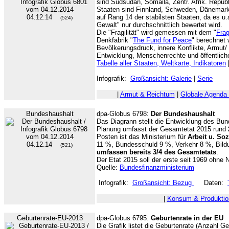
sind Südsudan, Somaila, Zentr. Afrik. Repub
Staaten sind Finnland, Schweden, Dänemark
04.12.14
auf Rang 14 der stabilsten Staaten, da es u.
(524)
Gewalt" nur durchschnittlich bewertet wird.
Die "Fragilität" wird gemessen mit dem "
Frag
Denkfabrik "
The Fund for Peace
" berechnet 
Bevölkerungsdruck, innere Konflikte, Armut/ 
Entwicklung, Menschenrechte und öffentlich
Tabelle aller Staaten, Weltkarte, Indikatoren
Infografik:
Großansicht: Galerie
|
Serie
|
Armut & Reichtum
|
Globale Agenda
Bundeshaushalt
dpa-Globus 6798:
Der Bundeshaushalt
Das Diagrann stellt die Entwicklung des Bun
Planung umfasst der Gesamtetat 2015 rund
Posten ist das Ministerium für
Arbeit u. Soz
04.12.14
11 %, Bundesschuld 9 %, Verkehr 8 %, Bil
(521)
umfassen bereits 3/4 des Gesamtetats
.
Der Etat 2015 soll der erste seit 1969 ohne
Quelle:
Bundesfinanzministerium
Infografik:
Großansicht: Bezug
Daten:
|
Konsum & Produktio
Geburtenrate-EU-2013
dpa-Globus 6795:
Geburtenrate in der EU
Die Grafik listet die Geburtenrate (Anzahl G