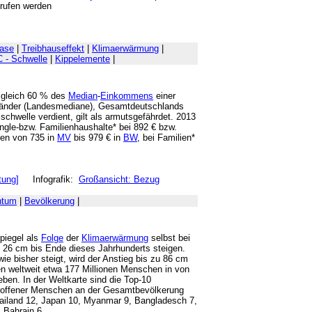
erufen werden
gase
|
Treibhauseffekt
|
Klimaerwärmung
|
C - Schwelle
|
Kippelemente
|
U gleich 60 % des
Median
-
Einkommens
einer
länder (Landesmediane), Gesamtdeutschlands
chwelle verdient, gilt als armutsgefährdet. 2013
ingle-bzw. Familienhaushalte* bei 892 € bzw.
ren von 735 in
MV
bis 979 € in
BW
, bei Familien*
tung]
Infografik:
Großansicht: Bezug
htum
|
Bevölkerung
|
piegel als
Folge
der
Klimaerwärmung
selbst bei
 26 cm bis Ende dieses Jahrhunderts steigen.
wie bisher steigt, wird der Anstieg bis zu 86 cm
n weltweit etwa 177 Millionen Menschen in von
en. In der Weltkarte sind die Top-10
etroffener Menschen an der Gesamtbevölkerung
hailand 12, Japan 10, Myanmar 9, Bangladesch 7,
, Bahrain 6.