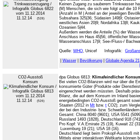
Keinen Zugang zu sauberem Trinkwasser hatt
(M) Menschen, die sich wie folgt auf die 10 R
(Anzahl in M | Anteil an der jeweiligen Bevöl
11.12.14
Subsahara 325|36; Südasien 149|9; Ostasien 
(528)
westliches Asien 20|9; Nordafrika 13|8; Kauka
Ozeanien 5|44.
Außerdem werden die Anteile (%) der Wasser
Anschluss im Haus 45|56; öffentlicher Wass
Wasseranschluss 17|9; See-/Fluss-/ Bachwa
Quelle:
WHO
, Unicef Infografik:
Großans
|
Wasser
|
Bevölkerung
|
Globale Agenda 21
CO2-Ausstoß
dpa Globus 6813:
Klimafeindlicher Konsu
Konsum
Bei vielen CO2-Bilanzen wird nur über die E
konsumierte Güter (Produkte oder Dienstleis
eingerechnet werden müssten. Deshalb präs
Bilanz, die auf dem Konsum im Inland basiert
11.12.14
energiebedingten CO2-Ausstoß gesamt sowie 
(526)
Staaten (2012 in
Mt
bzw.
t
CO2); zum Verglei
der bei den Industrie- bzw. Schwellenländern i
Gesamt: China 8040 (9601); USA 5541 (5099)
Russland 1493 (1828), Deutschland 918 (741
Pro Kopf: V.A.Emirate 25 (19), Kuwait 22 (31)
Luxemburg 19 (21); USA 18 (16).
Deutschland liegt beim Prokopf-Ausstoß mit 
Mittels einer interaktiven Weltkarte können