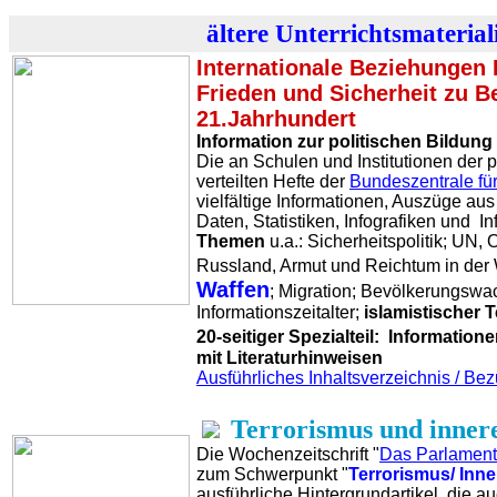
ältere Unterrichtsmaterial
Internationale Beziehungen 
Frieden und Sicherheit zu B
21.Jahrhundert
Information zur politischen Bildung 
Die an Schulen und Institutionen der p
verteilten Hefte der
Bundeszentrale für
vielfältige Informationen, Auszüge au
Daten, Statistiken, Infografiken und I
Themen
u.a.: Sicherheitspolitik; UN
Russland, Armut und Reichtum in der
Waffen
; Migration; Bevölkerungswa
Informationszeitalter;
islamistischer T
20-seitiger Spezialteil: Informatione
mit Literaturhinweisen
Ausführliches Inhaltsverzeichnis / Be
Terrorismus und innere
Die Wochenzeitschrift "
Das Parlament
zum Schwerpunkt "
Terrorismus/ Inne
ausführliche Hintergrundartikel, die au