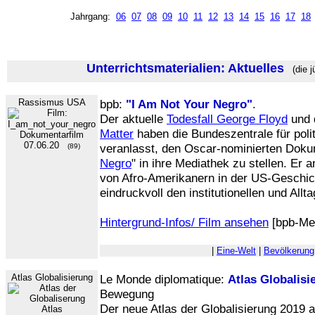
Jahrgang:
06
07
08
09
10
11
12
13
14
15
16
17
18
Unterrichtsmaterialien: Aktuelles
(die j
Rassismus USA
bpb:
"I Am Not Your Negro"
.
Der aktuelle
Todesfall George Floyd
und 
Matter
haben die Bundeszentrale für poli
Dokumentarfilm
07.06.20
veranlasst, den Oscar-nominierten Doku
(89)
Negro
" in ihre Mediathek zu stellen. Er 
von Afro-Amerikanern in der US-Geschicht
eindruckvoll den institutionellen und All
Hintergrund-Infos/ Film ansehen
[bpb-Me
|
Eine-Welt
|
Bevölkerung
Atlas Globalisierung
Le Monde diplomatique:
Atlas Globalisi
Bewegung
Der neue Atlas der Globalisierung 2019 a
Atlas