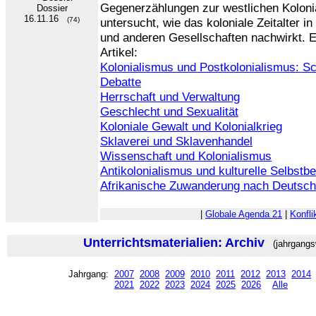
Gegenerzählungen zur westlichen Koloni
Dossier
16.11.16
(74)
untersucht, wie das koloniale Zeitalter i
und anderen Gesellschaften nachwirkt. E
Artikel:
Kolonialismus und Postkolonialismus: Sch
Debatte
Herrschaft und Verwaltung
Geschlecht und Sexualität
Koloniale Gewalt und Kolonialkrieg
Sklaverei und Sklavenhandel
Wissenschaft und Kolonialismus
Antikolonialismus und kulturelle Selbstb
Afrikanische Zuwanderung nach Deutsch
|
Globale Agenda 21
|
Konfli
Unterrichtsmaterialien: Archiv
(jahrgangs
Jahrgang:
2007
2008
2009
2010
2011
2012
2013
2014
2021
2022
2023
2024
2025
2026
Alle