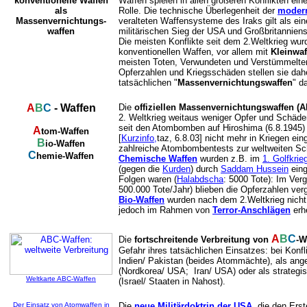
konventionelle Waffen
Waffen spielen in allen größeren Konflikten ein
als
Rolle. Die technische Überlegenheit der
modern
Massenvernichtungs-
veralteten Waffensysteme des Iraks gilt als ei
waffen
militärischen Sieg der USA und Großbritannien
Die meisten Konflikte seit dem 2.Weltkrieg wu
konventionellen Waffen, vor allem mit
Kleinwaf
meisten Toten, Verwundeten und Verstümmelt
Opferzahlen und Kriegsschäden stellen sie dah
tatsächlichen "
Massenvernichtungswaffen
" da
A
B
C
- Waffen
Die
offiziellen Massenvernichtungswaffen (
2. Weltkrieg weitaus weniger Opfer und Schäde
seit den Atombomben auf Hiroshima (6.8.1945) 
A
tom-Waffen
[
Kurzinfo,
taz, 6.8.03] nicht mehr in Kriegen ein
B
io-Waffen
zahlreiche Atombombentests zur weltweiten Sch
C
hemie-Waffen
Chemische Waffen
wurden z.B. im
1. Golfkrie
(gegen die
Kurden
) durch
Saddam Hussein
eing
Folgen waren (
Halabdscha
: 5000 Tote): Im Ver
500.000 Tote/Jahr) blieben die Opferzahlen ver
Bio-Waffen
wurden nach dem 2.Weltkrieg nicht 
jedoch im Rahmen von
Terror-Anschlägen
erh
A
B
C
Die
fortschreitende Verbreitung von
-W
Gefahr ihres tatsächlichen Einsatzes: bei Konfl
Indien/ Pakistan (beides Atommächte), als ange
(Nordkorea/ USA; Iran/ USA) oder als strategi
Weltkarte ABC-Waffen
(Israel/ Staaten in Nahost).
Der Einsatz von Atomwaffen in
Die
neue Militärdoktrin der USA
, die den Ers