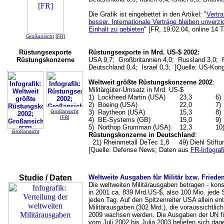
Die Grafik ist eingebettet in den Artikel: "
Vertra
besser. Internationale Verträge bleiben unverz
Einhalt zu gebieten
" [FR, 19.02.04, online 14 
Großansicht
[
FR
]
Rüstungsexporte
Rüstungsexporte in Mrd. US-$ 2002:
Rüstungskonzerne
USA 9,7; Großbritannien 4,0; Russland 3,0; 
Deutschland 0,4; Israel 0,3; [Quelle: US-Kon
Weltweit größte Rüstungskonzerne 2002
:
Militärgüter-Umsatz in Mrd. US-$
1)
Lockheed Martin (USA)
23,3
6)
2)
Boeing (USA)
22,0
7)
Großansicht
3)
Raytheon (USA)
15,3
8)
[
FR
]
4)
BE-Systems (GB)
15,0
9)
5)
Northop Grumman (USA)
12,3
10
Großansicht
Rüstungskonzerne in Deutschland
:
21) Rheinmetall DeTec 1,8 49) Diehl Stiftu
[Quelle: Defense News; Daten aus
FR-Infograf
Studie / Daten
Weltweite Ausgaben für Militär bzw. Fried
Die weltweiten Militärausgaben betragen - kons
in 2001 ca. 839 Mrd.US-$, also 100 Mio. jede 
jeden Tag. Auf den Spitzenreiter USA allein en
Militärausgaben (302 Mrd.), die voraussichtlich
2009 wachsen werden. Die Ausgaben der UN fü
vom Juli 2002 bis Julia 2003 beliefen sich dag