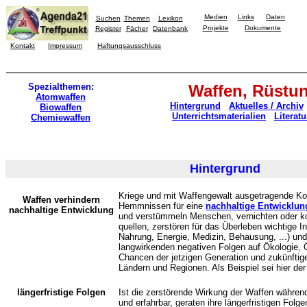
Medien
Links
Daten
Suchen
Themen
Lexikon
Projekte
Dokumente
Register
Fächer
Datenbank
Kontakt
Impressum
Haftungsausschluss
Spezialthemen:
Waffen, Rüstu
Atomwaffen
Hintergrund
Aktuelles / Archiv
Biowaffen
Unterrichtsmaterialien
Literatu
Chemiewaffen
Hintergrund
Kriege und mit Waffengewalt ausgetragende Kon
Waffen verhindern
Hemmnissen für eine
nachhaltige Entwicklun
nachhaltige Entwicklung
und verstümmeln Menschen, vernichten oder k
quellen, zerstören für das Überleben wichtige I
Nahrung, Energie, Medizin, Behausung, ...) und 
langwirkenden negativen Folgen auf Ökologie,
Chancen der jetzigen Generation und zukünftige
Ländern und Regionen. Als Beispiel sei hier de
längerfristige Folgen
Ist die zerstörende Wirkung der Waffen während
und erfahrbar, geraten ihre längerfristigen Folg