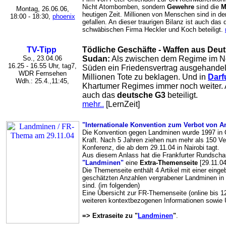
Nicht Atombomben, sondern
Gewehre
sind die
M
Montag, 26.06.06,
heutigen Zeit. Millionen von Menschen sind in d
18:00 - 18:30,
phoenix
gefallen. An dieser traurigen Bilanz ist auch das
schwäbischen Firma Heckler und Koch beteiligt.
TV-Tipp
Tödliche Geschäfte - Waffen aus Deu
So., 23.04.06
Sudan:
Als zwischen dem Regime im N
16.25 - 16.55 Uhr, tag7,
Süden ein Friedensvertrag ausgehandelt
WDR Fernsehen
Millionen Tote zu beklagen. Und in
Darf
Wdh.: 25.4.,11:45,
Khartumer Regimes immer noch weiter. An
auch das
deutsche G3
beteiligt.
mehr..
[LernZeit]
"Internationale Konvention zum Verbot von A
Die Konvention gegen Landminen wurde 1997 in Ot
Kraft. Nach 5 Jahren ziehen nun mehr als 150 Ver
Konferenz, die ab dem 29.11.04 in Nairobi tagt.
Aus diesem Anlass hat die Frankfurter Rundsc
"Landminen"
eine
Extra-Themenseite
[29.11.04,
Die Themenseite enthält 4 Artikel mit einer eingeb
geschätzten Anzahlen vergrabener Landminen in 
sind. (im folgenden)
Eine Übersicht zur FR-Themenseite (online bis 1
weiteren kontextbezogenen Informationen sowie Un
=> Extraseite zu "
Landminen
"
.