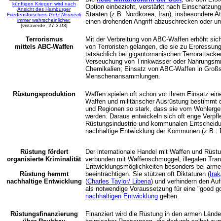
künftigen Kriegen wird nach
Option einbezieht, verstärkt nach Einschätzun
Ansicht des Hamburger
Staaten (z.B. Nordkorea, Iran), insbesondere 
Friedensforschers
Götz Neuneck
immer wahrscheinlicher.
einen drohenden Angriff abzuschrecken oder u
[vistaverde, 27.3.03]
Terrorismus
Mit der Verbreitung von ABC-Waffen erhöht sich
mittels ABC-Waffen
von Terroristen gelangen, die sie zu Erpressun
tatsächlich bei gigantomanischen Terrorattacke
Verseuchung von Trinkwasser oder Nahrungsmitt
Chemikalien; Einsatz von ABC-Waffen in Großs
Menschenansammlungen.
Rüstungsproduktion
Waffen spielen
oft schon vor ihrem Einsatz eine
Waffen und militärischer Ausrüstung bestim
und Regionen so stark, dass sie vom Wohlerge
werden. Daraus entwickeln sich oft enge Verpfl
Rüstungsindustrie und kommunalen Entscheidung
nachhaltige Entwicklung der Kommunen (z.B.: 
Rüstung fördert
Der internationale Handel mit Waffen und Rüst
organisierte Kriminalität
verbunden mit Waffenschmuggel, illegalen Tran
Entwicklungsmöglichkeiten besonders bei arm
Rüstung hemmt
beeinträchtigen. Sie stützen oft Diktaturen (
Irak
nachhaltige Entwicklung
(
Charles Taylor/ Liberia
) und verhindern den Au
als notwendige Voraussetzung für eine "good g
nachhaltigen Entwicklung
gelten.
Rüstungsfinanzierung
Finanziert wird die Rüstung in den armen Län