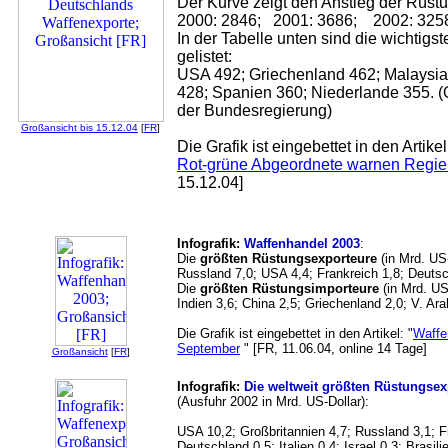
Der Kurve zeigt den Anstieg der Rüstu
2000: 2846; 2001: 3686; 2002: 325
In der Tabelle unten sind die wichtig
gelistet:
USA 492; Griechenland 462; Malaysia 
428; Spanien 360; Niederlande 355. (
der Bundesregierung)
Großansicht bis 15.12.04
[
FR
]
Die Grafik ist eingebettet in den Artikel
Rot-grüne Abgeordnete warnen Regie
15.12.04]
Infografik:
Waffenhandel 2003
:
Die
größten
Rüstungsexporteure
(in Mrd. US-
Russland 7,0; USA 4,4; Frankreich 1,8; Deuts
Die
größten Rüstungsimporteure
(in Mrd. US-
Indien 3,6; China 2,5; Griechenland 2,0; V. Ar
Die Grafik ist eingebettet in den Artikel: "
Waffe
September
" [FR, 11.06.04, online 14 Tage]
Großansicht
[
FR
]
Infografik:
Die weltweit größten Rüstungsex
(Ausfuhr 2002 in Mrd. US-Dollar):
USA 10,2; Großbritannien 4,7; Russland 3,1; Fr
Deutschland 0,5; Italien 0,4; Israel 0,3; Brasili