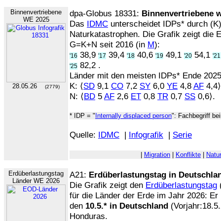
Binnenvertriebene
dpa-Globus 18331:
Binnenvertriebene w
WE 2025
Das
IDMC
unterscheidet IDPs* durch (K)
Naturkatastrophen. Die Grafik zeigt die
G=K+N seit 2016 (in
M
):
38,9
39,4
40,6
49,1
54,1
'16
'17
'18
'19
'20
'21
82,2 .
'25
Länder mit den meisten IDPs* Ende 2025
K: ⟨
SD
9,1
CO
7,2
SY
6,0
YE
4,8
AF
4,4⟩
28.05.26
(2779)
N: ⟨
BD
5
AF
2,6
ET
0,8
TR
0,7
SS
0,6⟩.
* IDP = "
Internally displaced person
": Fachbegriff b
Quelle:
IDMC
|
Infografik
|
Serie
|
Migration
|
Konflikte
|
Natu
Erdüberlastungstag
A21:
Erdüberlastungstag in Deutschla
Länder WE 2026
Die Grafik zeigt den
Erdüberlastungstag
für die Länder der Erde im Jahr 2026: Er 
den
10.5.* in Deutschland
(Vorjahr:18.5.
Honduras.