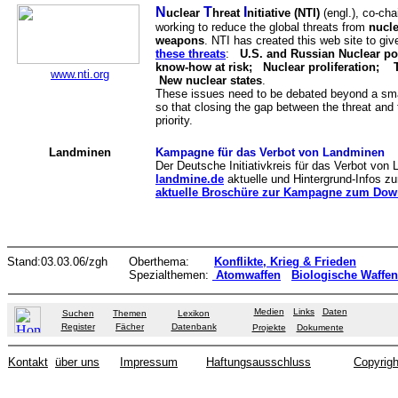
N
T
I
uclear
hreat
nitiative (NTI)
(engl.), co-ch
working to reduce the global threats from
nucle
weapons
. NTI has created this web site to gi
these threats
:
U.S. and Russian Nuclear po
know-how at risk; Nuclear proliferation; 
www.nti.org
New nuclear states
.
These issues need to be debated beyond a smal
so that closing the gap between the threat an
priority.
Landminen
Kampagne für das Verbot von Landminen
Der Deutsche Initiativkreis für das Verbot von 
landmine.de
aktuelle und Hintergrund-Infos zu
aktuelle Broschüre zur Kampagne zum Dow
Stand:03.03.06/zgh
Oberthema:
Konflikte, Krieg & Frieden
Spezialthemen:
Atomwaffen
Biologische Waffen
Medien
Links
Daten
Suchen
Themen
Lexikon
Register
Fächer
Datenbank
Projekte
Dokumente
Kontakt
über uns
Impressum
Haftungsausschluss
Copyrigh