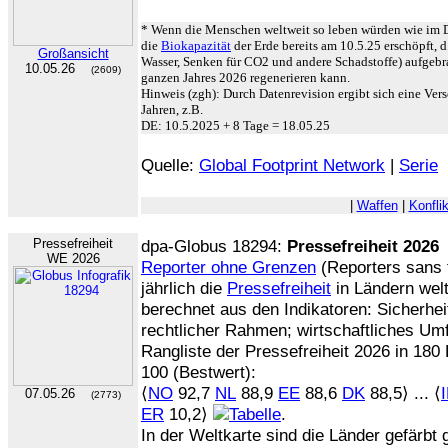
* Wenn die Menschen weltweit so leben würden wie im D
die
Biokapazität
der Erde bereits am 10.5.25 erschöpft, d
Großansicht
Wasser, Senken für CO2 und andere Schadstoffe) aufgebra
10.05.26
(2609)
ganzen Jahres 2026 regenerieren kann.
Hinweis (zgh): Durch Datenrevision ergibt sich eine Ve
Jahren, z.B.
DE: 10.5.2025 + 8 Tage = 18.05.25
Quelle:
Global Footprint Network
|
Serie
|
Waffen
|
Konfli
Pressefreiheit
dpa-Globus 18294:
Pressefreiheit 2026
WE 2026
Reporter ohne Grenzen
(Reporters sans 
jährlich die
Pressefreiheit
in Ländern welt
berechnet aus den Indikatoren: Sicherheit
rechtlicher Rahmen; wirtschaftliches Umf
Rangliste der Pressefreiheit 2026 in 180
100 (Bestwert):
⟨
NO
92,7
NL
88,9
EE
88,6
DK
88,5⟩ ... ⟨
07.05.26
(2773)
ER
10,2⟩
.
In der Weltkarte sind die Länder gefärb