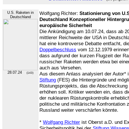
U.S. Raketen in
Wolfgang Richter:
Stationierung von U.S
Deutschland
Deutschland Konzeptioneller Hintergru
europäische Sicherheit
Die Ankündigung am 10.07.24, dass ab 2
mittlerer Reichweite der USA in Deutschla
hat eine kontroverse Debatte entfacht, d
Doppelbeschluss
vom 12.12.1979 erinnert
dass aufgrund der kurzen Flugzeit der Ra
russischer Raketen werden etwa bei eine
auch aus Versehen.
28.07.24
Aus diesem Anlass analysiert der Autor* 
(143)
Stiftung
(FES) die Hintergründe und mögl
Rüstungsprojekts, das die Abschreckung 
erhöhen soll. Kritiker wenden ein, dass 
der nuklearen Rüstungskontrolle erheblic
politische und militärische Konfrontatio
Russland weiter verschärfen könnte.
*
Wolfgang Richter
ist Oberst a.D. und Ex
Sicherheitspoltik bei der
Stiftung Wissens