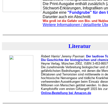
Die Print-Ausgabe enthält zusätzlich (z.
Stichwort-Erklärungen, Infografiken un
Ausgabe eine
"Fundgrube" für den U
Darunter auch ein Abschnitt:
Wie groß ist die Gefahr von Bio- und Nukle
Weitere Informationen / detaillierte Übe
Literatur
Robert Harris/ Jeremy Paxman
:
Der lautlose T
Die Geschichte der biologischen und chemi
Heyne Verlag, München 2002, ISBN 3-453-86570
Die zunehmende Verbreitung biologischer und c
gefährlichsten Bedrohungen, mit denen die Mensc
Diktatoren und Terroristen sind mittlerweile in 
hochtoxische Nervengase und tödliche Krankheit
verheerenden Auswirkungen beim Einsatz diese
Millionen von Menschen getötet werden. In die
Kampfstoffe vom ersten Giftangriff 1915 bis zu
Online-Bestellung bei Amazon.de