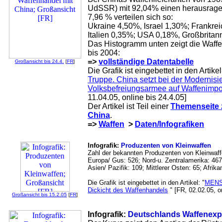
UdSSR) mit 92,04% einen herausragend
7,96 % verteilen sich so:
Ukraine 4,50%, Israel 1,30%; Frankre
Italien 0,35%; USA 0,18%, Großbritan
Das Histogramm unten zeigt die Waff
bis 2004:
=>
vollständige Datentabelle
Großansicht bis 24.4.
[
FR
]
Die Grafik ist eingebettet in den Artikel
Truppe. China setzt bei der Modernisi
Volksbefreiungsarmee auf Waffenimpo
11.04.05, online bis 24.4.05]
Der Artikel ist Teil einer
Themenseite
China
.
=>
Waffen
>
Daten/Infografiken
Infografik:
Produzenten von Kleinwaffen
Zahl der bekannten Produzenten von Kleinwaff
Europa/ Gus: 526; Nord-u. Zentralamerika: 46
Asien/ Pazifik: 109; Mittlerer Osten: 65; Afrik
Die Grafik ist eingebettet in den Artikel: "
MENS
Dickicht des Waffenhandels
" [FR, 02.02.05, on
Großansicht bis 15.2.05
[
FR
]
Infografik:
Deutschlands Waffenexp