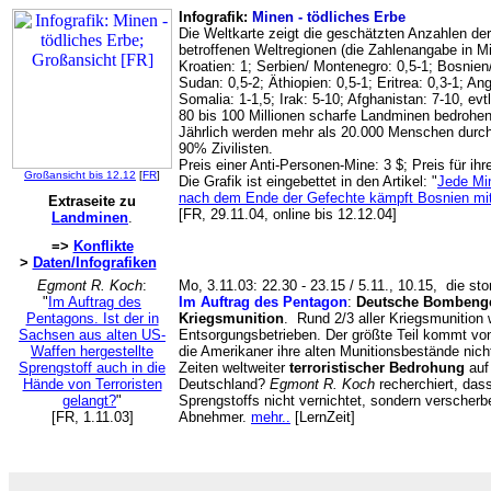
Infografik:
Minen - tödliches Erbe
Die Weltkarte zeigt die geschätzten Anzahlen de
betroffenen Weltregionen (die Zahlenangabe in Mi
Kroatien: 1; Serbien/ Montenegro: 0,5-1; Bosnien
Sudan: 0,5-2; Äthiopien: 0,5-1; Eritrea: 0,3-1; A
Somalia: 1-1,5; Irak: 5-10; Afghanistan: 7-10, ev
80 bis 100 Millionen scharfe Landminen bedrohe
Jährlich werden mehr als 20.000 Menschen durch 
90% Zivilisten.
Preis einer Anti-Personen-Mine: 3 $; Preis für i
Großansicht bis 12.12
[
FR
]
Die Grafik ist eingebettet in den Artikel: "
Jede Mi
nach dem Ende der Gefechte kämpft Bosnien mit
Extraseite zu
[FR, 29.11.04, online bis 12.12.04]
Landminen
.
=>
Konflikte
>
Daten/Infografiken
Egmont R. Koch
:
Mo, 3.11.03: 22.30 - 23.15 / 5.11., 10.15, die s
"
Im Auftrag des
Im Auftrag des Pentagon
:
Deutsche Bombenges
Pentagons. Ist der in
Kriegsmunition
. Rund 2/3 aller Kriegsmunition 
Sachsen aus alten US-
Entsorgungsbetrieben. Der größte Teil kommt v
Waffen hergestellte
die Amerikaner ihre alten Munitionsbestände nich
Sprengstoff auch in die
Zeiten weltweiter
terroristischer Bedrohung
auf 
Hände von Terroristen
Deutschland?
Egmont R. Koch
recherchiert, dass
gelangt?
"
Sprengstoffs nicht vernichtet, sondern verscherbe
[FR, 1.11.03]
Abnehmer.
mehr..
[LernZeit]