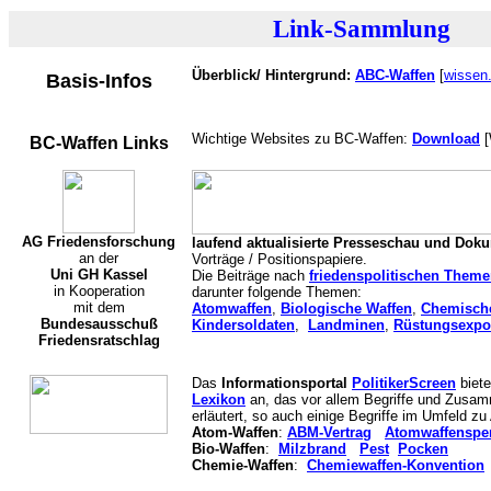
Link-Sammlung
Überblick/ Hintergrund:
ABC-Waffen
[
wissen
Basis-Infos
Wichtige Websites zu BC-Waffen:
Download
[
BC-Waffen Links
AG Friedensforschung
laufend aktualisierte Presseschau und Dok
an der
Vorträge / Positionspapiere.
Uni GH Kassel
Die Beiträge nach
friedenspolitischen Themen
in Kooperation
darunter folgende Themen:
mit dem
Atomwaffen
,
Biologische Waffen
,
Chemisch
Bundesausschuß
Kindersoldaten
,
Landminen
,
Rüstungsexpo
Friedensratschlag
Das
Informationsportal
PolitikerScreen
biete
Lexikon
an, das vor allem Begriffe und Zusam
erläutert, so auch einige Begriffe im Umfeld z
Atom-Waffen
:
ABM-Vertrag
Atomwaffensper
Bio-Waffen
:
Milzbrand
Pest
Pocken
Chemie-Waffen
:
Chemiewaffen-Konvention