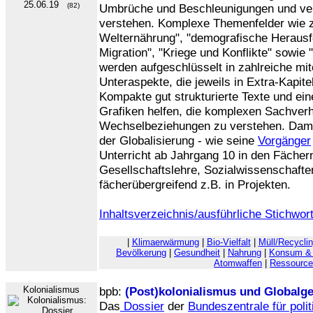
25.06.19
(82)
Umbrüche und Beschleunigungen und ver
verstehen. Komplexe Themenfelder wie z
Welternährung", "demografische Herausf
Migration", "Kriege und Konflikte" sowie "
werden aufgeschlüsselt in zahlreiche mi
Unteraspekte, die jeweils in Extra-Kapite
Kompakte gut strukturierte Texte und ein
Grafiken helfen, die komplexen Sachverh
Wechselbeziehungen zu verstehen. Damit
der Globalisierung - wie seine
Vorgänger
Unterricht ab Jahrgang 10 in den Fächern
Gesellschaftslehre, Sozialwissenschaft
fächerübergreifend z.B. in Projekten.
Inhaltsverzeichnis/ausführliche Stichwort
|
Klimaerwärmung
|
Bio-Vielfalt
|
Müll/Recycli
Bevölkerung
|
Gesundheit
|
Nahrung
|
Konsum & 
Atomwaffen
|
Ressource
Kolonialismus
bpb:
(Post)kolonialismus und Globalg
Das
Dossier
der
Bundeszentrale für poli