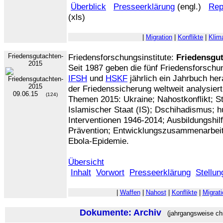
Überblick
Presseerklärung
(engl.)
Rep
(xls)
|
Migration
|
Konflikte
|
Klim
Friedensgutachten-
Friedensforschungsinstitute:
Friedensgu
2015
Seit 1987 geben die fünf Friedensforschu
IFSH
und
HSKF
jährlich ein Jahrbuch he
der Friedenssicherung weltweit analysier
09.06.15
(124)
Themen 2015: Ukraine; Nahostkonflikt; St
Islamischer Staat (IS); Dschihadismus; h
Interventionen 1946-2014; Ausbildungshilf
Prävention; Entwicklungszusammenarbeit,
Ebola-Epidemie.
Übersicht
Inhalt
Vorwort
Presseerklärung
Stellu
|
Waffen
|
Nahost
|
Konflikte
|
Migrati
Dokumente: Archiv
(jahrgangsweise chr