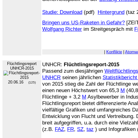
Studie: Download
(pdf)
Hintergrund
(taz 
Bringen uns US-Raketen in Gefahr?
[ZEIT
Wolfgang Richter
im Streitgespräch mit
F
|
Konflikte
|
Atomwa
Flüchtlingsreport
UNHCR:
Flüchtlingsreport-2015
UNHCR-2015
Passend zum diesjährigen
Weltflüchtling
UNHCR
seinen jährlichen
Statistikberich
20.06.16
(125)
von 2015 stieg die Zahl der Flüchtlinge we
einen neuen Höchstwert von 65,3
M
(40,
Flüchtlinge + 3,2
M
Asylbewerber in Indus
Flüchtlingsreport bietet differenzierte An
vielfältige Grafiken und umfangreiches Da
Entwicklung von Flucht und Vertreibung. 
breit aufgegriffen, u.a. durch eine Viel
(z.B.
FAZ
,
FR
,
SZ
,
taz
) und Infografiken