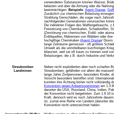
verwendeten Substanzen können Wasser, Boden
belasten und über die Atmung oder die Nahrun
beeinträchtigen.
Beispiele
:
Agent Orange
,
Golf
Zusätzlich zur chemischen Belastung erzeuge
Strahlung Genschäden, die sogar nach Jahrzeh
nachfolgenden Generationen verursachen könn
Die indirekten Folgen des Waffengebrauchs, z.
Freisetzung von Chemikalien, Schadstoffen, S
(Zerstörung von chemischen, Erdöl- oder atoma
Erdölquellen; Abbrennen von Wäldern oder ihre
hochgiftige Chemikalien (
Agent Orange
/ Dioxin
lange Zeiträume gemessen - oft größere Schäd
Umwelt als die unmittelbaren kurzfristigen Krie
bilanziert, weil sie oft kaum zu trennen sind v
Belastungen, die z.B. durch Industrie und Verk
Streubomben
Neben nicht explodierten aber noch scharfen B
Landminen
Streubomben, gefährden vor allem die massen
lange Jahre Zivilpersonen, besonders Kinder, 
Vorsicht besonders betroffen sind. Internati
konnten ihre Ächtung bisher nicht vollständig d
Konvention gegen Antipersonenminen
am 1.3.99
darunter die USA, Russland, China, Indien, Paki
der Konvention nicht beigetreten. Zum 1.8.10 tr
Kraft, dennoch wird es noch Jahrzehnte dauern,
ist, zumal eine Reihe von Ländern (darunter di
Konvention nicht unterzeichnet haben.