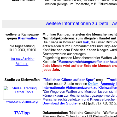
über Raubbau
heimischer Ressourcen, die dadurch selbst zu
werden (Kriege um Rohstoffe, z.B. "Blutdiamante
weitere Informationen zu Detail-A
weltweite Kampagne
Mit ihrer Kampagne zielen die Menschenrechts
gegen
Kleinwaffen
Nachfolgekonferenz zum illegalen Handel mit
Die Kriege in Bosnien und
Irak
, die unser Bild v
die tageszeitung
entschieden durch Bombardements und High-Tech
10.10.2003, #0100
Konflikte seit dem Ende des Kalten Krieges wurde
Sturmgewehren ausgetragen.
Folgerichtig nennen Menschenrechtler Waffen wi
im taz-Archiv:
Koch die
"
Massenvernichtungswaffen der heut
Volltext
Jede Minute wird auf der Erde ein Mensch ers
jedes Jahr
.
Studie zu Kleinwaffen
"Tödlichen Gütern auf der Spur"
(engl.: "
Track
In ihrer neuen Studie mahnen
Oxfam
,
Amnesty I
Internationale Aktionsnetzwerk zu Kleinwaffe
"
Die Wege von Waffen und Munition lassen sich 
können kaum zur Rechenschaft gezogen werden, 
Menschenrechtsverletzern und Kriegsverbrechern
www.controlarms.org
Download der Studie
(engl.) [pdf, 717 KB, 32 S.
TV-Tipp
Dokumentation: Tödliche Geschäfte - Waffen 
Film von Peter Ohlendorf zur UN-Kleinwaffenkon