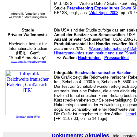
Mrd. US-$. Weitere Daten/ Statistiken/ Infogr
Studie
Peacekeeping Expenditures Down Sli
KB/ 3S, engl., aus:
Vital Signs 2003
,
pp. 76-77
Infografik: Verteilung der
weltweiten Militärausgaben
Studie
Die USA sind der Studie zufolge das am stärk
Privater Waffenbesitz
Anteil der Besitzer von Schusswaffen
: USA:
Anzahl privater Schusswaffen
: USA: 238-276
Hochschul-Institut für
Produktionsanteil bei Handfeuerwaffen
für d
Internationale Studien
zusammen 70% .
Weitere Informationen/ Dat
(HEI), Genf;
Hintergrund-Infos zum Institut und zum "Smal
"Small Arms Survey"
=> Waffen:
Nachrichten
Presseartikel
www.smallarmssurvey.org
Infografik:
Reichweite iranischer Raketen
Die Grafik zeigt die Reichweite iranischer Ra
km; Schahab-4: 2000 km; Schahab-5: 5500 k
Die Test zur Schahab-3 wurden erfolgreich abg
erstmals über eine Rakete, die einen eindeutig
Erzfeind Israel erreichen kann. Bislang bestand
Kurzstreckenraketen zur Selbstverteidigung. D
Raketentypen sind in der Entwicklung, ungesic
sogar die Schahab-6 mit einer Reichweite von
Die Grafik ist eingebettet in den Artikel: "
Israel
Großansicht
[
FR
]
[FR, 11.07.03, online 14 Tage]
Dokumente: Aktuelles
(die jüngsten