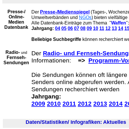
Presse-/
Der
Presse-/Medienspiegel
(Tages-, Wochenzei
Online-
Umweltverbänden und
NGOs
) bieten vielfältig
Medien
Alle Datenbank-Einträge zum Thema "
Waffen
":
Datenbank
Jahrgang:
04
05
06
07
08
09
10
11
12
13
14
1
Beliebige Suchbegriffe
können recherchiert we
Radio-
Der
Radio- und Fernseh-Sendun
und
Fernseh-
Informationen:
=>
Programm-Vo
Sendungen
Die Sendungen können oft längere Z
Senders online abgerufen werden.
Sendungen recherchiert werden
Jahrgang:
2009
2010
2011
2012
2013
2014
2
Daten/Statistiken/ Infografiken: Aktuelles
(