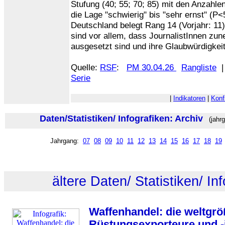
Stufung (40; 55; 70; 85) mit den Anzahlen 
die Lage "schwierig" bis "sehr ernst" (P<
Deutschland belegt Rang 14 (Vorjahr: 11
sind vor allem, dass JournalistInnen z
ausgesetzt sind und ihre Glaubwürdigkeit
Quelle:
RSF
:
PM 30.04.26
Rangliste
Serie
|
Indikatoren
|
Konf
Daten/Statistiken/ Infografiken: Archiv
(jahrg
Jahrgang:
07
08
09
10
11
12
13
14
15
16
17
18
19
ältere Daten/ Statistiken/ In
Waffenhandel: die weltgrö
Rüstungsexporteure und -