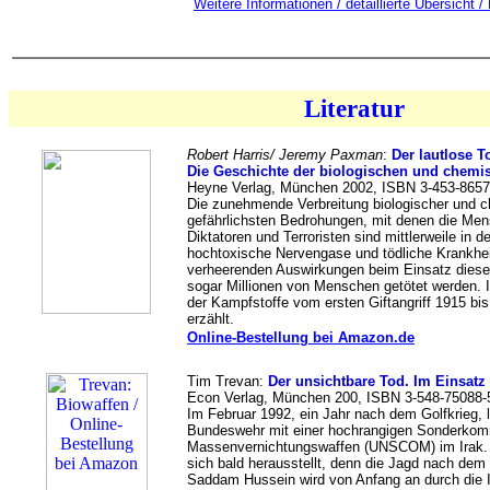
Weitere Informationen / detaillierte Übersicht /
Literatur
Robert Harris/ Jeremy Paxman
:
Der lautlose T
Die Geschichte der biologischen und chemi
Heyne Verlag, München 2002, ISBN 3-453-86570
Die zunehmende Verbreitung biologischer und c
gefährlichsten Bedrohungen, mit denen die Mensc
Diktatoren und Terroristen sind mittlerweile in 
hochtoxische Nervengase und tödliche Krankhei
verheerenden Auswirkungen beim Einsatz diese
sogar Millionen von Menschen getötet werden. 
der Kampfstoffe vom ersten Giftangriff 1915 bi
erzählt.
Online-Bestellung bei Amazon.de
Tim Trevan:
Der unsichtbare Tod. Im Einsatz
Econ Verlag, München 200, ISBN 3-548-75088-5
Im Februar 1992, ein Jahr nach dem Golfkrieg, 
Bundeswehr mit einer hochrangigen Sonderkomm
Massenvernichtungswaffen (UNSCOM) im Irak. 
sich bald herausstellt, denn die Jagd nach de
Saddam Hussein wird von Anfang an durch die Ira