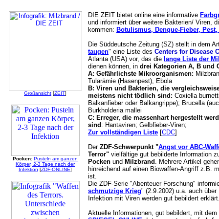
DIE ZEIT bietet online eine informative
Farbgr
und informiert über weitere Bakterien/ Viren, d
kommen:
Botulismus, Dengue-Fieber, Pest,
Die Süddeutsche Zeitung (SZ) stellt in dem Art
taugen
" eine Liste des
Centers for Disease 
Atlanta (USA) vor, das die
lange Liste der M
dienen können, in
drei Kategorien A, B und 
A: Gefährlichste Mikroorganismen:
Milzbran
Tularämie (Hasenpest), Ebola
B: Viren und Bakterien, die vergleichsweise
Großansicht
[
ZEIT
]
meistens nicht tödlich sind:
Coxiella burnett
Balkanfieber oder Balkangrippe); Brucella (au
Burkholderia mallei
C: Erreger, die massenhart hergestellt we
sind
: Hantaviren; Gelbfieber-Viren;
Zur vollständigen Liste
[
CDC
]
Der
ZDF-Schwerpunkt "
Angst vor ABC-Waff
Terror"
vielfältige gut bebilderte Information 
Pocken
:
Pusteln am ganzen
Pocken
und
Milzbrand
. Mehrere Artikel geh
Körper, 2-3 Tage nach der
hinreichend auf einen Biowaffen-Angriff z.B. 
Infektion
[
ZDF-ONLINE
]
ist.
Die ZDF-Serie "Abenteuer Forschung" informie
schmutzige Krieg
" (2.9.2002) u.a. auch übe
Infektion mit Viren werden gut bebildert erklärt
Aktuelle Informationen, gut bebildert, mit dem