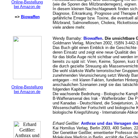
Online-Bestellung
(wie die Sporen des Milzbranderregers), eignen.
bei Amazon.de
In diesem kleinen Nachschlagewerk finden sich
Diagnose, Erkrankung, Prognose und Therapie 
=>
Biowaffen
gefährliche Erreger bzw. Toxine, die eventuell 
Milzbrand, Salmonellosen, Cholera, Rickettsios
viele andere mehr.
Wendy Barnaby:
Biowaffen
. Die unsichtbare 
Goldmann Verlag, München 2002, ISBN 3-442-1
Das Buch gibt einen Einblick in die Geschichte 
deren Einsatz und zeigt eine neue Qualität des T
für das bloße Auge nicht sichtbar und werden im
bereits zu spät ist: Viren, Keime, Sporen, kurz 
die durch gezielte Streuung als Massenvernich
Die wohl stärkste Waffe terroristischer Gruppier
zunehmenden Verunsicherung setzt Wendy Bar
entgegen - mit klaren Fakten, fundierten Hinter
anschaulichen Szenarien zeigt sie das tatsäch
Online-Bestellung
folgenden Kapiteln:
bei Amazon.de
Die wachsende Bedrohung - Biologische Kampfs
B-Waffenarsenal des Irak - Waffenbrüder: Die
und Kanadas - Deutschland, die Sowjetunion, J
Wissenschaftlicher Fortschritt und biologische 
biologische Kriegsführung - Internationale Ab
Erhard Geißler
:
Anthrax und das Versagen de
Kai Homilius Verlag, Berlin 2003, 400 Seiten, 2
Der Genetiker Geißler, emeritierter Professor 
Molekulare Medizin in Berlin, erzählt die Gesch