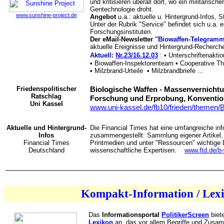
und kritisieren überall dort, wo ein militärisch
Gentechnologie droht.
www.sunshine-project.de
Angebot
u.a.: aktuelle u. Hintergrund-Infos, 
Unter der Rubrik "Service" befindet sich u.a.
Forschungsinstituten.
Der eMail-Newsletter
"Biowaffen-Telegram
aktuelle Ereignisse und Hintergrund-Recherch
Aktuell
:
Nr.23/16.12.03
:
•
Unterschriftenakti
•
Biowaffen-Inspektorenteam
•
Cooperative Th
•
Milzbrand-Urteile
•
Milzbrandbriefe ...
Friedenspolitischer
Biologische Waffen - Massenvernichtu
Ratschlag
Forschung und Erprobung, Konventio
Uni Kassel
www.uni-kassel.de/fb10/frieden/themen/B
Aktuelle und Hintergrund-
Die Financial Times hat eine umfangreiche in
Infos
zusammengestellt: Sammlung eigener Artikel,
Financial Times
Printmedien und unter "Ressourcen" wichtige
Deutschland
wissenschaftliche Expertisen.
www.ftd.de/b
Kompakt-Information / Lex
Das
Informationsportal
PolitikerScreen
biete
Lexikon
an, das vor allem Begriffe und Zusam