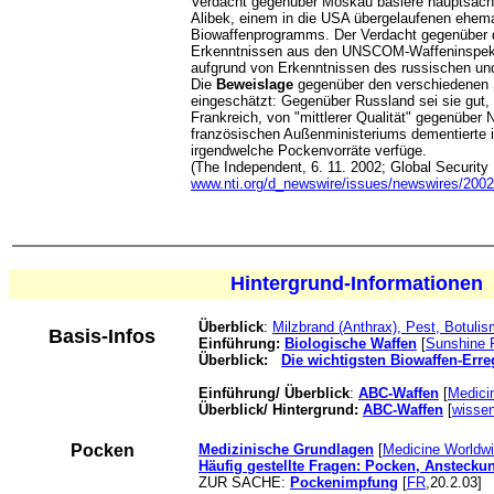
Verdacht gegenüber Moskau basiere hauptsäch
Alibek, einem in die USA übergelaufenen ehema
Biowaffenprogramms. Der Verdacht gegenüber 
Erkenntnissen aus den UNSCOM-Waffeninspekt
aufgrund von Erkenntnissen des russischen u
Die
Beweislage
gegenüber den verschiedenen S
eingeschätzt: Gegenüber Russland sei sie gut,
Frankreich, von "mittlerer Qualität" gegenüber
französischen Außenministeriums dementierte 
irgendwelche Pockenvorräte verfüge.
(The Independent, 6. 11. 2002; Global Security
www.nti.org/d_newswire/issues/newswires/200
Hintergrund-Informationen
Überblick
:
Milzbrand (Anthrax), Pest, Botuli
Basis-Infos
Einführung:
Biologische Waffen
[
Sunshine P
Überblick:
Die wichtigsten Biowaffen-Erre
Einführung/ Überblick
:
ABC-Waffen
[
Medici
Überblick/ Hintergrund:
ABC-Waffen
[
wisse
Pocken
Medizinische Grundlagen
[
Medicine Worldw
Häufig gestellte Fragen: Pocken, Anstecku
ZUR SACHE:
Pockenimpfung
[
FR
,20.2.03]