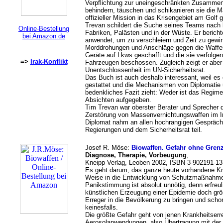
Verpflichtung zur uneingeschränkten Zusammena
behindern, täuschen und schikanieren sie die Mä
offizieller Mission in das Krisengebiet am Gol
Trevan schildert die Suche seines Teams nach 
Online-Bestellung
Fabriken, Palästen und in der Wüste. Er bericht
bei Amazon.de
anwendet, um zu verschleiern und Zeit zu gewi
Morddrohungen und Anschläge gegen die Waffen
Geräte auf Lkws geschafft und die sie verfolgen
=>
Irak-Konflikt
Fahrzeugen beschossen. Zugleich zeigt er aber 
Unentschlossenheit im UN-Sicherheitsrat.
Das Buch ist auch deshalb interessant, weil es 
gestattet und die Mechanismen von Diplomatie un
bedenkliches Fazit zieht: Weder ist das Regime
Absichten aufgegeben.
Tim Trevan war oberster Berater und Sprecher
Zerstörung von Massenvernichtungswaffen im Ir
Diplomat nahm an allen hochrangigen Gespräch
Regierungen und dem Sicherheitsrat teil.
Josef R. Möse:
Biowaffen. Gefahr ohne Gren
Diagnose, Therapie, Vorbeugung
,
Kneipp Verlag, Leoben 2002, ISBN 3-902191-13-
Es geht darum, das ganze heute vorhandene Kn
Weise in die Entwicklung von Schutzmaßnahme
Panikstimmung ist absolut unnötig, denn erfreul
künstlichen Erzeugung einer Epidemie doch größ
Erreger in die Bevölkerung zu bringen und schon
keinesfalls.
Die größte Gefahr geht von jenen Krankheitserre
Aerosolanwendungen, also Übertragung mit der 