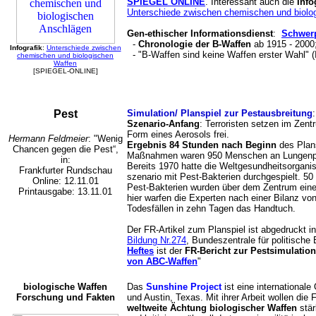
SPIEGEL ONLINE
. Interessant auch die
Info
Unterschiede zwischen chemischen und biolo
Gen-ethischer Informationsdienst
:
Schwerp
-
Chronologie der B-Waffen
ab 1915 - 2000
Infografik
:
Unterschiede zwischen
- "B-Waffen sind keine Waffen erster Wahl" (
chemischen und biologischen
Waffen
[SPIEGEL-ONLINE]
Pest
Simulation/ Planspiel zur Pestausbreitung
Szenario-Anfang
: Terroristen setzen im Zen
Form eines Aerosols frei.
Hermann Feldmeier
: "Wenig
Ergebnis 84 Stunden nach Beginn
des Plans
Chancen gegen die Pest“,
Maßnahmen waren 950 Menschen an Lungenpe
in:
Bereits 1970 hatte die Weltgesundheitsorgani
Frankfurter Rundschau
szenario mit Pest-Bakterien durchgespielt. 50 
Online: 12.11.01
Pest-Bakterien wurden über dem Zentrum einer 
Printausgabe:
13.11.01
hier warfen die Experten nach einer Bilanz v
Todesfällen in zehn Tagen das Handtuch.
Der FR-Artikel zum Planspiel ist abgedruckt i
Bildung Nr.274
, Bundeszentrale für politische 
Heftes
ist der
FR-Bericht zur Pestsimulatio
von ABC-Waffen
"
biologische Waffen
Das
Sunshine Project
ist eine international
Forschung und Fakten
und Austin, Texas. Mit ihrer Arbeit wollen die 
weltweite Ächtung biologischer Waffen
stär