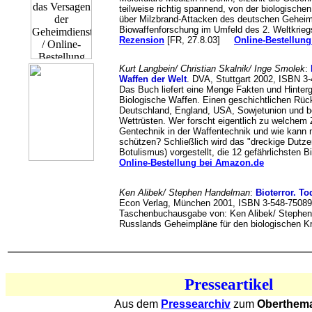
teilweise richtig spannend, von der biologische
über Milzbrand-Attacken des deutschen Geheimd
Biowaffenforschung im Umfeld des 2. Weltkrieg
Rezension
[FR, 27.8.03]
Online-Bestellun
Kurt Langbein/ Christian Skalnik/ Inge Smolek
:
Waffen der Welt
. DVA, Stuttgart 2002, ISBN 3-
Das Buch liefert eine Menge Fakten und Hinte
Biologische Waffen. Einen geschichtlichen Rück
Deutschland, England, USA, Sowjetunion und be
Wettrüsten. Wer forscht eigentlich zu welchem 
Gentechnik in der Waffentechnik und wie kann 
schützen? Schließlich wird das "dreckige Dutze
Botulismus) vorgestellt, die 12 gefährlichsten B
Online-Bestellung bei Amazon.de
Ken Alibek/ Stephen Handelman
:
Bioterror. T
Econ Verlag, München 2001, ISBN 3-548-75089-
Taschenbuchausgabe von: Ken Alibek/ Stephen 
Russlands Geheimpläne für den biologischen K
Presseartikel
Aus dem
Pressearchiv
zum
Oberthema