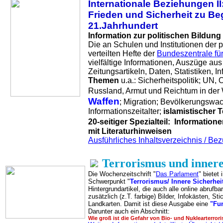
Internationale Beziehungen II
Frieden und Sicherheit zu Be
21.Jahrhundert
Information zur politischen Bildung 
Die an Schulen und Institutionen der p
verteilten Hefte der
Bundeszentrale für
vielfältige Informationen, Auszüge au
Zeitungsartikeln, Daten, Statistiken, I
Themen
u.a.: Sicherheitspolitik; UN
Russland, Armut und Reichtum in der
Waffen
; Migration; Bevölkerungswac
Informationszeitalter;
islamistischer T
20-seitiger Spezialteil: Informatione
mit Literaturhinweisen
Ausführliches Inhaltsverzeichnis / Be
Terrorismus und innere
Die Wochenzeitschrift "
Das Parlament
" bietet
Schwerpunkt "
Terrorismus/ Innere Sicherhei
Hintergrundartikel, die auch alle online abrufba
zusätzlich (z.T. farbige) Bilder, Infokästen, St
Landkarten. Damit ist diese Ausgabe eine
"Fun
Darunter auch ein Abschnitt:
Wie groß ist die Gefahr von Bio- und Nuklearterro