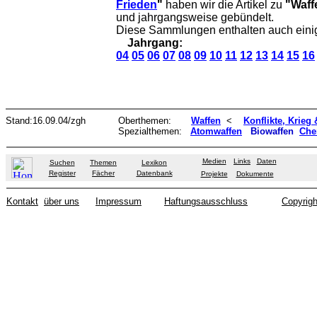
Frieden
"
haben wir die Artikel zu
"Waff
und jahrgangsweise gebündelt.
Diese Sammlungen enthalten auch ein
Jahrgang:
04
05
06
07
08
09
10
11
12
13
14
15
16
Stand:16.09.04/zgh
Oberthemen:
Waffen
<
Konflikte, Krieg
Spezialthemen:
Atomwaffen
Biowaffen
Che
Medien
Links
Daten
Suchen
Themen
Lexikon
Register
Fächer
Datenbank
Projekte
Dokumente
Kontakt
über uns
Impressum
Haftungsausschluss
Copyrigh