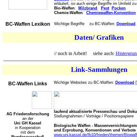
erläutert, so auch einige Begriffe im Umfeld 
Bio-Waffen
:
Milzbrand
Pest
Pocken
Chemie-Waffen
:
Chemiewaffen-Konvention
BC-Waffen Lexikon
Wichtige Begriffe zu BC-Waffen:
Download
Daten/ Grafiken
// noch in Arbeit! siehe auch:
Hintergrun
Link-Sammlungen
Wichtige Websites zu BC-Waffen:
Download
[
BC-Waffen Links
laufend aktualisierte Presseschau und Dok
AG Friedensforschung
Stellungnahmen / Vorträge / Positionspapiere
an der
Uni GH Kassel
Biologische Waffen - Massenvernichtungsmi
in Kooperation
und Erprobung, Konventionen und Verbote
mit dem
www.uni-kassel.de/fb10/frieden/themen/Biowaf
Bundesausschuß