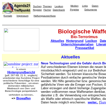
Medien
Links
Daten
Suchen
Themen
Lexikon
Projekte
Dokumente
Register
Fächer
Datenbank
Kontakt
Impressum
Haftungsausschluss
Biologische Waff
Bio-Terrorimus
Aktuelles
Hintergrund
Lexikon
Dat
Unterrichtsmaterialien
Literat
Presseartikel
Aktuelles
Neue Technologien und die Gefahr durch Bi
Auf verschiedenen Ebenen können die neuen b
In einem
missbräuchlich eingesetzt und so zur Bedrohung
Hintergrundbericht
Sicherheit werden. So können klassische Biowa
[pdf, 267 KB, 21 S., englisch]
Pestbakterien durch einfache genetische Verän
unterbreitet das Sunshine Project
verschiedene Vorschläge für eine
werden. Mit Hilfe genetischer bzw. genomische
politische Prävention , um einen
gefährliche Viren wie die Erreger von Pocken, 
drohenden militärischen
Labor erzeugen und damit bisherige Zugangs
Missbrauch von Gen- und
Biotechnologie perspektivisch
werden vollkommen neue Waffenarten denkbar, d
.
verhindern zu können
darunter z.B. die Verwendung von entsprechen
=>
Biowaffen
als Waffe oder ethnisch spezifische Waffen, d
Daten heute möglich erscheinen.
weiter..
[
Suns