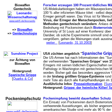
Biowaffen
Forscher erzeugen 100 Prozent tödliches M
Gentechnik
US-Molekularbiologen haben ein Mäusepockenvi
100 % aller infizierten Mäuse tötet - selbst die
Erreger geimpft waren. Das Virus ist für Mensch
Virus, der Erreger der Menschenpocken, ließ
www.wdr5.de/leonardo
Methoden gentechnisch verändern
. Anlass d
Bedrohung mit Pockenviren durch
Bioterrorist
=>
Biowaffen
University of St Louis auf einer Konferenz über 
=>
Gentechnologie
Darüber, ob solche Experimente sinnvoll sind 
vergrößern, gehen die Meinungen stark auseina
weiter...
[
Leonardo, 31.10.2003
]
Spanische Grip
USA züchten angeblich "
Die US-Armee hat nach Informationen des "Sun
zur Ächtung von
der verheerenden "
Spanischen Grippe
"
von 1
Biowaffen
Erregers mit seinen tödlichen Eigenschaften se
Pathology in Washington mit gentechnischen Me
Hintergrund:
worden. Bisher galt das besonders aggressive 
Spanische Grippe
in der
bislang größten Grippe-Epidemie
run
[
Quarks & Co
]
mehr Tote als durch alle Kampfhandlungen im 1
Ausführliche Infos
:
Presseinformation
[
Suns
Hintergrund:
Grippe: der heimliche Killer/ 
Pockenimpfschutz
Pockenimpfung bewirkt dauerhaften Schutz
Ein Einsatz von Pockenviren durch Bioterrorist
verheerende Auswirkungen, als bisher angeno
amerikanischen Studie sind mehr als 90 % der 
www.wdr5.de/leonardo