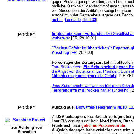
gegen Pocken geimpft wurden, auch heute noc
tödliche Krankheit. Mehrfachimpfungen verstärk
wie Messungen der Antikörperspiegel ergaben. Di
erscheint in der Septemberausgabe des Fachbla
mehr..
[
Leonardo, 18.8.03
]
Pocken
Impfschutz kaum vorhanden
.Die Gesellschaft
vorbereitet
[FR, 29.10.01]
"Pocken-Gefahr ist übertrieben": Experten gl
Anschlag
[
FR
, 20.2.03]
Hervorragender Zeitungsartikel
mit aktuellen 
Tom Schimmeck
:
Ein Schutzschild gegen P
die Angst vor Bioterrorismus. Präsident Bush 
Milliardenprogramm gegen die Gefahr
[DIE ZEIT
Jens Kuhn
forscht weltweit an tödlichen Krankh
Terrorangriffs mit Pocken
hält er für gering.
[Z
Pocken
Auszug aus:
Biowaffen-Telegramm Nr.10/ 12.1
7.
USA behaupten, Frankreich verfüge über
Laut CIA verfügen der
Irak, Nord Korea, Russ
Frankreich
über
geheime Pockenvorräte
.
zur Ächtung von
Al-Qaida dagegen habe erfolglos versucht, 
Biowaffen