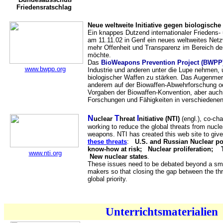
Friedensratschlag
Neue weltweite Initiative gegen biologisch
Ein knappes Dutzend internationaler Friedens
am 11.11.02 in Genf ein neues weltweites Netz
mehr Offenheit und Transparenz im Bereich de
möchte.
Das
BioWeapons Prevention Project (BWPP
www.bwpp.org
Industrie und anderen unter die Lupe nehmen, 
biologischer Waffen zu stärken. Das Augenmer
anderem auf der Biowaffen-Abwehrforschung od
Vorgaben der Biowaffen-Konvention, aber auch 
Forschungen und Fähigkeiten in verschiedenen
N
T
I
uclear
hreat
nitiative (NTI)
(engl.), co-ch
working to reduce the global threats from nucle
weapons. NTI has created this web site to giv
these threats
:
U.S. and Russian Nuclear p
know-how at risk; Nuclear proliferation; 
www.nti.org
New nuclear states
.
These issues need to be debated beyond a small
makers so that closing the gap between the t
global priority.
Unterrichtsmaterialien