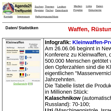
Medien
Links
Daten
Suchen
Themen
Lexikon
Projekte
Dokumente
Register
Fächer
Datenbank
Kontakt
Impressum
Haftungsausschluss
Daten/ Statistiken
Waffen, Rüstu
Infografik:
Kleinwaffen-Pr
Am 26.06.06 beginnt in Ne
Konferenz zu Kleinwaffen, 
500.000 Menschen getötet
den Opferzahlen sind die Kl
eigentlichen "Massenvernic
Jahrzehnten.
Großansicht
[
FR
]
Die Tabelle listet die Produ
in Millionen Stück:
Kalaschnikow
(automatisc
Russland): 70-100;
Uzi
(Maschinenpistole, Isra