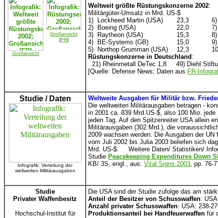
Weltweit größte Rüstungskonzerne 2002
:
Militärgüter-Umsatz in Mrd. US-$
1)
Lockheed Martin (USA)
23,3
6)
2)
Boeing (USA)
22,0
7)
Großansicht
3)
Raytheon (USA)
15,3
8)
[
FR
]
4)
BE-Systems (GB)
15,0
9)
5)
Northop Grumman (USA)
12,3
10
Großansicht
Rüstungskonzerne in Deutschland
:
21) Rheinmetall DeTec 1,8 49) Diehl Stift
[Quelle: Defense News; Daten aus
FR-Infogra
Studie / Daten
Weltweite Ausgaben für Militär bzw. Fried
Die weltweiten Militärausgaben betragen - kon
in 2001 ca. 839 Mrd.US-$, also 100 Mio. jede
jeden Tag. Auf den Spitzenreiter USA allein en
Militärausgaben (302 Mrd.), die voraussichtlic
2009 wachsen werden. Die Ausgaben der UN f
vom Juli 2002 bis Julia 2003 beliefen sich da
Mrd. US-$. Weitere Daten/ Statistiken/ Infog
Studie
Peacekeeping Expenditures Down Sl
KB/ 3S, engl., aus:
Vital Signs 2003
,
pp. 76-7
Infografik: Verteilung der
weltweiten Militärausgaben
Studie
Die USA sind der Studie zufolge das am stärk
Privater Waffenbesitz
Anteil der Besitzer von Schusswaffen
: USA
Anzahl privater Schusswaffen
: USA: 238-27
Hochschul-Institut für
Produktionsanteil bei Handfeuerwaffen
für 