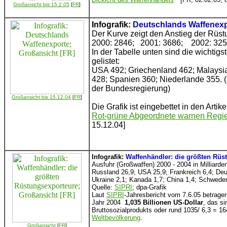
Großansicht bis 15.2.05
[
FR
]
Infografik:
Deutschlands Waffenex
Der Kurve zeigt den Anstieg der Rüst
2000: 2846; 2001: 3686; 2002: 325
In der Tabelle unten sind die wichti
gelistet:
USA 492; Griechenland 462; Malaysia
428; Spanien 360; Niederlande 355. (
der Bundesregierung)
Großansicht bis 15.12.04
[
FR
]
Die Grafik ist eingebettet in den Artikel
Rot-grüne Abgeordnete warnen Regi
15.12.04]
Infografik:
Waffenhändler: die größten Rüs
Ausfuhr (Großwaffen) 2000 - 2004 in Milliarden
Russland 26,9; USA 25,9; Frankreich 6,4; Deu
Ukraine 2,1; Kanada 1,7; China 1,4; Schweden 
Quelle:
SIPRI
; dpa-Grafik
Laut
SIPRI
-Jahresbericht vom 7.6.05 betrag
Jahr 2004
1,035 Billionen US-Dollar
, das s
Bruttosozialprodukts oder rund 1035/ 6,3 = 16
Weltbevölkerung
.
Großansicht
[
FR
]