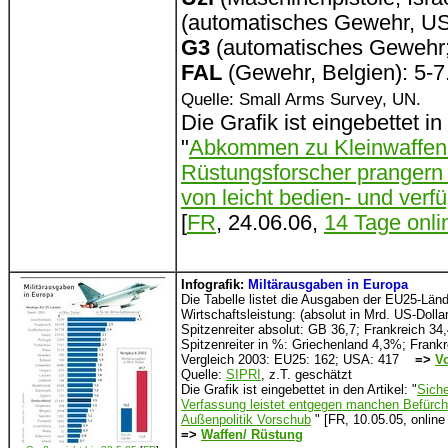
(automatisches Gewehr, US
G3
(automatisches Gewehr;
FAL
(Gewehr, Belgien): 5-7
Quelle: Small Arms Survey, UN.
Die Grafik ist eingebettet in
"
Abkommen zu Kleinwaffen g
Rüstungsforscher prangern
von leicht bedien- und ver
[
FR
, 24.06.06,
14 Tage onli
Infografik:
Miltärausgaben in Europa
Die Tabelle listet die Ausgaben der EU25-Länd
Wirtschaftsleistung: (absolut in Mrd. US-Doll
Spitzenreiter absolut: GB 36,7; Frankreich 34
Spitzenreiter in %: Griechenland 4,3%; Fran
Vergleich 2003: EU25: 162; USA: 417
=>
Vo
Quelle:
SIPRI
, z.T. geschätzt
Die Grafik ist eingebettet in den Artikel: "
Sich
Verfassung leistet entgegen manchen Befürcht
Außenpolitik Vorschub
" [FR, 10.05.05, online
=>
Waffen/ Rüstung