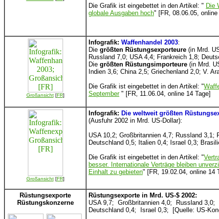
Die Grafik ist eingebettet in den Artikel: "
Die 
globale Ausgaben hoch
" [FR, 08.06.05, online
Infografik:
Waffenhandel 2003
:
Die
größten
Rüstungsexporteure
(in Mrd. US
Russland 7,0; USA 4,4; Frankreich 1,8; Deuts
Die
größten Rüstungsimporteure
(in Mrd. US
Indien 3,6; China 2,5; Griechenland 2,0; V. Ar
Die Grafik ist eingebettet in den Artikel: "
Waffe
September
" [FR, 11.06.04, online 14 Tage]
Großansicht
[
FR
]
Infografik:
Die weltweit größten Rüstungse
(Ausfuhr 2002 in Mrd. US-Dollar):
USA 10,2; Großbritannien 4,7; Russland 3,1; F
Deutschland 0,5; Italien 0,4; Israel 0,3; Brasili
Die Grafik ist eingebettet in den Artikel: "
Vertr
besser. Internationale Verträge bleiben unver
Einhalt zu gebieten
" [FR, 19.02.04, online 14 
Großansicht
[
FR
]
Rüstungsexporte
Rüstungsexporte in Mrd. US-$ 2002:
Rüstungskonzerne
USA 9,7; Großbritannien 4,0; Russland 3,0; 
Deutschland 0,4; Israel 0,3; [Quelle: US-Kon