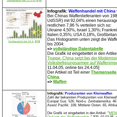
Großansicht bis 23.5.05
[
FR
]
Infografik:
Waffenhandel mit China 
Bei Chinas Waffenlieferanten von 198
UdSSR) mit 92,04% einen herausragen
restlichen 7,96 % verteilen sich so:
Ukraine 4,50%, Israel 1,30%; Frankre
Italien 0,35%; USA 0,18%, Großbrita
Das Histogramm unten zeigt die Waf
Großansicht bis 24.4.
[
FR
]
bis 2004:
=>
vollständige Datentabelle
Die Grafik ist eingebettet in den Artikel
Truppe. China setzt bei der Modernis
Volksbefreiungsarmee auf Waffenimpo
11.04.05, online bis 24.4.05]
Der Artikel ist Teil einer
Themenseite
China
.
=>
Waffen
Infografik:
Produzenten von Kleinwaffen
Zahl der bekannten Produzenten von Kleinwaf
Europa/ Gus: 526; Nord-u. Zentralamerika: 46
Asien/ Pazifik: 109; Mittlerer Osten: 65; Afri
Die Grafik ist eingebettet in den Artikel: "
MENS
Dickicht des Waffenhandels
" [FR, 02.02.05, o