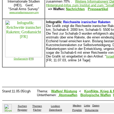
Internationale Studien
zusammen 70% .
Weitere Informationen/ Da
(HEI), Genf;
Hintergrund-Infos zum Institut und zum "Smal
"Small Arms Survey"
=> Waffen:
Nachrichten
Presseartikel
www.smallarmssurvey.org
Infografik:
Reichweite iranischer Raketen
Die Grafik zeigt die Reichweite iranischer R
km; Schahab-4: 2000 km; Schahab-5: 5500 k
Die Test zur Schahab-3 wurden erfolgreich ab
erstmals über eine Rakete, die einen eindeuti
Erzfeind Israel erreichen kann. Bislang bestan
Kurzstreckenraketen zur Selbstverteidigung. 
Raketentypen sind in der Entwicklung, ungesic
sogar die Schahab-6 mit einer Reichweite vo
Die Grafik ist eingebettet in den Artikel: "
Israe
Großansicht
[
FR
]
[FR, 11.07.03, online 14 Tage]
Stand:11.05.05/zgh
Thema:
Waffen/ Rüstung
<
Konflikte, Krieg & 
Unterthemen:
Atomwaffen
Biologische Waffen
Medien
Links
Daten
Suchen
Themen
Lexikon
Register
Fächer
Datenbank
Projekte
Dokumente