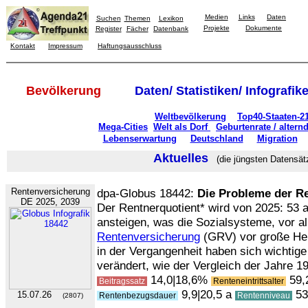
Medien
Links
Daten
Suchen
Themen
Lexikon
Projekte
Dokumente
Register
Fächer
Datenbank
Kontakt
Impressum
Haftungsausschluss
Bevölkerung
Daten/ Statistiken/ Infografik
Weltbevölkerung
Top40-Staaten-2
Mega-Cities
Welt als Dorf
Geburtenrate / alter
Lebenserwartung
Deutschland
Migration
Aktuelles
(die jüngsten Datensät
Rentenversicherung
dpa-Globus 18442:
Die Probleme der R
DE 2025, 2039
Der Rentnerquotient* wird von 2025: 53 a
ansteigen, was die Sozialsysteme, vor a
Rentenversicherung
(GRV) vor große Her
in der Vergangenheit haben sich wichti
verändert, wie der Vergleich der Jahre 19
14,0|18,6%
59,
Beitragssatz
Renteneintrittsalter
9,9|20,5 a
53
15.07.26
Rentenbezugsdauer
Rentenniveau
(2807)