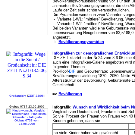
Bevölkerungsvorausberechnung vor. Für den Unt
animierten Bevölkerungspyramiden, die den Al
Laufe der Zeit sehr schön veranschaulichen.
Die Pyramiden werden in zwei Varianten vorgest
-
Variante 1-W1: "mittlere" Bevölkerung, Wan
- Variante 1-W2: "mittlere" Bevölkerung, Wan
Bei beiden Varianten wird eine Geburtenrate vo
Lebenserwartung Neugeborener von 83,5/ 88,0
angesetzt.
Bevölkerungspyramiden
Infografiken zur demografischen Entwicklu
DIE ZEIT startet in der Nr.24 vom 8.6.06 eine 4
auch eine Infografiken-Galerie angeboten wird 
folgenden Themen:
Pro-Kopf-
BIP
und Geburtenrate; Lebenserwartu
Bevölkerungsentwicklung 1870 - 2050; Netto-E
Altersstruktur der Bevölkerung; Geburtenrate 1
Gesellschaft.
=>
Bevölkerung
Großansicht
[
ZEIT 24/06
]
Globus 0737-23.06.2006
Infografik:
Wunsch und Wirklichkeit beim 
Vergleich von Deutschland, Frankreich und S
So viel Prozent der Frauen von Frauen von 40 
Kindern geben an, dass sie
so viele Kinder haben wie gewünscht