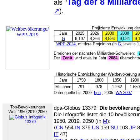
Tag der 8 Milliard
als "
↗
).
Projizierte Entwicklung de
Jahr
2025
2026
2030
2038
20
G
8,197
8,266
8,536
9,034
9,
WPP-2024
, mittlere Projektion (in
G
, jeweils 
Erreichen der nächsten Milliarden-Schwellen:
2
Der
Zenit
wird etwa im Jahr
2084
überschritt
Historische Entwicklung der Weltbevökerung ab
Jahr
1750
1800
1850
1900
Millionen
791
978
1.262
1.650
Datenquelle bis 2000:
bpu
, 2005:
WA 2007
Top-Bevölkerungen
dpa-Globus 13379:
Die bevölkerung
Welt 1950,2019,2050
Die Infografik listet die 10 bevölker
1950, 2019, 2050 (in
M
):
⟨
CN
554
IN
376
US
159
SU
103
JP
8
IT
47⟩