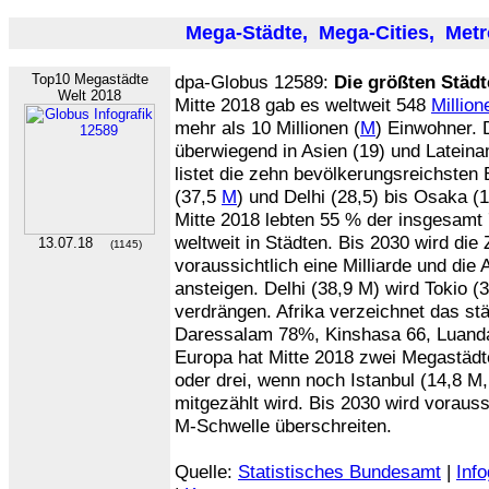
Mega-Städte, Mega-Cities, Metr
Top10 Megastädte
dpa-Globus 12589:
Die größten Städt
Welt 2018
Mitte 2018 gab es weltweit 548
Million
mehr als 10 Millionen (
M
) Einwohner.
überwiegend in Asien (19) und Lateinam
listet die zehn bevölkerungsreichsten 
(37,5
M
) und Delhi (28,5) bis Osaka (
Mitte 2018 lebten 55 % der insgesamt
weltweit in Städten. Bis 2030 wird di
13.07.18
(1145)
voraussichtlich eine Milliarde und di
ansteigen. Delhi (38,9 M) wird Tokio (
verdrängen. Afrika verzeichnet das s
Daressalam 78%, Kinshasa 66, Luand
Europa hat Mitte 2018 zwei Megastädt
oder drei, wenn noch Istanbul (14,8 M
mitgezählt wird. Bis 2030 wird vorauss
M-Schwelle überschreiten.
Quelle:
Statistisches Bundesamt
|
Info