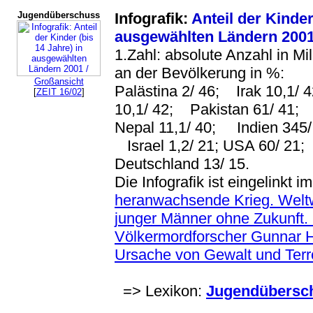
Jugendüberschuss
Infografik:
Anteil der Kinder
ausgewählten Ländern 200
1.Zahl: absolute Anzahl in Mil
an der Bevölkerung in %:
Großansicht
Palästina 2/ 46; Irak 10,1/
[
ZEIT 16/02
]
10,1/ 42; Pakistan 61/ 41;
Nepal 11,1/ 40; Indien 345/
Israel 1,2/ 21; USA 60/ 21;
Deutschland 13/ 15.
Die Infografik ist eingelinkt im
heranwachsende Krieg. Weltwe
junger Männer ohne Zukunft.
Völkermordforscher Gunnar He
Ursache von Gewalt und Terr
=> Lexikon:
Jugendübersch