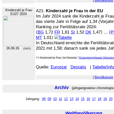
|
Bevölkerung
Kinderzahl je Frau
A21:
Kinderzahl je Frau in der EU
EU27 2024
Im Jahr 2024 sank die Kinderzahl je Frau
das vierte Jahr in Folge auf 1,34 (Vorjahr
Ranking zur Fertilitätsrate 2024:
⟨
BG
1,72
FR
1,61
SI
1,52
DK
1,47⟩ ... ⟨
P
MT
1,01⟩
In Deutschland erreichte die Fertilitätsra
2021 mit 1,58; danach sank sie jedes Jahr
26.06.26
(2802)
* = Kinderzahl je Frau, bei Destatis: "
Zusammengefasste Geburtenz
Quelle:
Eurostat
Destatis
|
Tabelle/Inf
|
Bevölkerung
Archiv
(jahrgangsweise chronologis
Jahrgang:
08
09
10
11
12
13
14
15
16
17
18
19
20
Weltbevölkerung