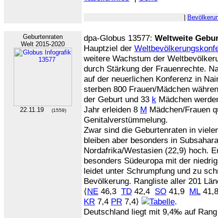
|
Bevölkeru
Geburtenraten
dpa-Globus 13577:
Weltweite Gebur
Welt 2015-2020
Hauptziel der
Weltbevölkerungskonf
weitere Wachstum der Weltbevölkerun
durch Stärkung der Frauenrechte. Nac
auf der neuerlichen Konferenz in Nai
sterben 800 Frauen/Mädchen während
der Geburt und 33
k
Mädchen werden 
Jahr erleiden 8
M
Mädchen/Frauen qu
22.11.19
(1559)
Genitalverstümmelung.
Zwar sind die Geburtenraten in viele
bleiben aber besonders in Subsahar
Nordafrika/Westasien (22,9) hoch. 
besonders Südeuropa mit der niedrig
leidet unter Schrumpfung und zu schn
Bevölkerung. Rangliste aller 201 Län
⟨
NE
46,3
TD
42,4
SO
41,9
ML
41,8⟩
KR
7,4
PR
7,4⟩
.
Deutschland liegt mit 9,4‰ auf Rang