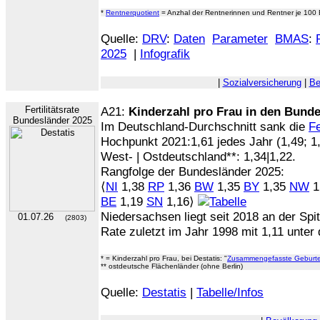
*
Rentnerquotient
= Anzhal der Rentnerinnen und Rentner je 100 
Quelle:
DRV
:
Daten
Parameter
BMAS
:
2025
|
Infografik
|
Sozialversicherung
|
Be
Fertilitätsrate
A21:
Kinderzahl pro Frau in den Bund
Bundesländer 2025
Im Deutschland-Durchschnitt sank die
Fe
Hochpunkt 2021:1,61 jedes Jahr (1,49; 1,
West- | Ostdeutschland**: 1,34|1,22.
Rangfolge der Bundesländer 2025:
⟨
NI
1,38
RP
1,36
BW
1,35
BY
1,35
NW
1,
BE
1,19
SN
1,16⟩
Niedersachsen liegt seit 2018 an der Spi
01.07.26
(2803)
Rate zuletzt im Jahr 1998 mit 1,11 unte
* = Kinderzahl pro Frau, bei Destatis: "
Zusammengefasste Geburten
** ostdeutsche Flächenländer (ohne Berlin)
Quelle:
Destatis
|
Tabelle/Infos