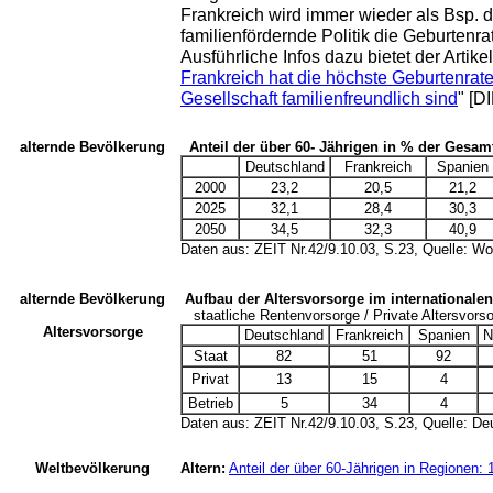
Frankreich wird immer wieder als Bsp. d
familienfördernde Politik die Geburtenra
Ausführliche Infos dazu bietet der Artikel
Frankreich hat die höchste Geburtenrate 
Gesellschaft familienfreundlich sind
" [D
alternde Bevölkerung
Anteil der über 60- Jährigen in % der Gesa
Deutschland
Frankreich
Spanien
2000
23,2
20,5
21,2
2025
32,1
28,4
30,3
2050
34,5
32,3
40,9
Daten aus: ZEIT Nr.42/9.10.03, S.23, Quelle: Wo
alternde Bevölkerung
Aufbau der Altersvorsorge im internationalen
staatliche Rentenvorsorge / Private Altersvorsor
Altersvorsorge
Deutschland
Frankreich
Spanien
N
Staat
82
51
92
Privat
13
15
4
Betrieb
5
34
4
Daten aus: ZEIT Nr.42/9.10.03, S.23, Quelle: Deu
Weltbevölkerung
Altern:
Anteil der über 60-Jährigen in Regionen: