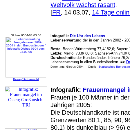
Weltvolk wächst rasant
.
[
FR
, 14.03.07,
14 Tage onlin
Globus 0504-03.03.06
Infografik:
Die Uhr des Lebens
Lebenserwartung
der in den Jahren 2002 - 2
Beste
: Baden-Württemberg 77,4/ 82,6; Bayern 
Letzte
: MePo. 73,8/ 80,8; Sachsen-Anh.74,0/ 8
Durchschnitte
der Bundesländer: frühere 76,2/
Lebenserwartung in allen Bundesländern
=>
Da
Daten aus: Globus 0504; Quelle:
Statistisches Bundesa
Bezug/Großansicht
Infografik:
Frauenmangel 
Frauen je 100 Männer in der
Jährigen 2005:
Die Deutschlandkarte ist na
Grenzwerten 80,1; 85; 90; 9
80,1) bis dunkelblau (> 96) e