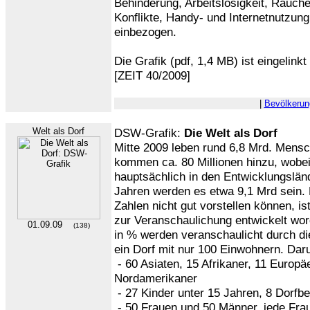
Behinderung, Arbeitslosigkeit, Rauche
Konflikte, Handy- und Internetnutzun
einbezogen.
Die Grafik (pdf, 1,4 MB) ist eingelinkt
[ZEIT 40/2009]
|
Bevölkerun
Welt als Dorf
DSW-Grafik:
Die Welt als Dorf
Mitte 2009 leben rund 6,8 Mrd. Mensc
kommen ca. 80 Millionen hinzu, wob
hauptsächlich in den Entwicklungsländ
Jahren werden es etwa 9,1 Mrd sein.
Zahlen nicht gut vorstellen können, is
zur Veranschaulichung entwickelt wor
01.09.09
(138)
in % werden veranschaulicht durch die
ein Dorf mit nur 100 Einwohnern. Dar
- 60 Asiaten, 15 Afrikaner, 11 Europä
Nordamerikaner
- 27 Kinder unter 15 Jahren, 8 Dorfbe
- 50 Frauen und 50 Männer, jede Fra