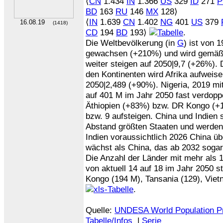
⟨
CN
1.434
IN
1.366
US
329
ID
271
P
BD
163
RU
146
MX
128⟩
⟨
IN
1.639
CN
1.402
NG
401
US
379
16.08.19
(1418)
CD
194
BD
193⟩
.
Die Weltbevölkerung (in
G
) ist von 
gewachsen (+210%) und wird gemäß 
weiter steigen auf 2050|9,7 (+26%).
den Kontinenten wird Afrika aufweise
2050|2,489 (+90%). Nigeria, 2019 mi
auf 401 M im Jahr 2050 fast verdopp
Äthiopien (+83%) bzw. DR Kongo (+
bzw. 9 aufsteigen. China und Indien 
Abstand größten Staaten und werden e
Indien voraussichtlich 2026 China übe
wächst als China, das ab 2032 sogar
Die Anzahl der Länder mit mehr als 
von aktuell 14 auf 18 im Jahr 2050
Kongo (194 M), Tansania (129), Viet
.
Quelle:
UNDESA World Population P
Tabelle/Infos
|
Serie