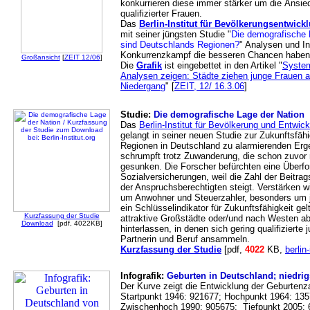
konkurrieren diese immer stärker um die
Ansied
qualifizierter Frauen.
Das
Berlin-Institut für Bevölkerungsentwick
mit seiner jüngsten Studie "
Die demografische 
sind Deutschlands Regionen?
" Analysen und I
Konkurrenzkampf die besseren Chancen haben
Großansicht
[
ZEIT 12/06
]
Die
Grafik
ist eingebettet in den Artikel "
System
Analysen zeigen: Städte ziehen junge Frauen an
Niedergang
" [
ZEIT, 12/ 16.3.06
]
Studie:
Die demografische Lage der Nation
Das
Berlin-Institut für Bevölkerung und Entwic
gelangt in seiner neuen Studie zur Zukunftsfähi
Regionen in Deutschland zu alarmierenden Erg
schrumpft trotz Zuwanderung, die schon zuvor n
gesunken. Die Forscher befürchten eine Überf
Sozialversicherungen, weil die Zahl der Beitrags
der Anspruchsberechtigten steigt. Verstärken 
um Anwohner und Steuerzahler, besonders um ju
ein Schlüsselindikator für Zukunftsfähigkeit ge
Kurzfassung der Studie
attraktive Großstädte oder/und nach Westen 
Download
[pdf, 4022KB]
hinterlassen, in denen sich gering qualifizier
Partnerin und Beruf ansammeln.
Kurzfassung der Studie
[pdf,
4022
KB,
berlin-
Infografik:
Geburten in Deutschland; niedrig
Der Kurve zeigt die Entwicklung der Geburtenz
Startpunkt 1946: 921677; Hochpunkt 1964: 135
Zwischenhoch 1990: 905675; Tiefpunkt 2005: 