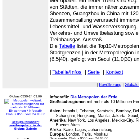
Metropolen. Ein neuer Trend sind sog."
von Städten, die immer näher zusamm
Shenzen, Guangzhou in China mit 120
Zusammenballung verursacht immense
Lebensmittel- und Wasserversorgung, 
Verkehrs- und Umweltbelastung sowie
Treibhausgas-Ausstoß.
Die
Tabelle
listet die Top10-Metropole
Stadtgrenzen | in der Metropolregion in
(8,5|40), gefolgt von Seoul (11,0|30) u
|
Tabelle/Infos
|
Serie
|
Kontext
|
Bevölkerung
|
Globale
Globus 0550-24.03.06
Infografik:
Die Metropolen der Erde
Großstadtregionen
mit mehr als 10 Millionen Ei
Asien
: Istanbul, Teheran, Karatschi, Bombay, Del
Schanghai, Hongkong, Manila, Jakarta, Seou
Amerika
: New York, Los Angeles, Mexiko-City, R
Bezug/Großansicht
Buenos Aires
vorübergehend in der
Globus-Galerie
Afrika
: Kairo, Lagos, Johannisburg
Europa
: London, Paris, Moskau
Datenquelle: Globus 0550 vom 24.03.06