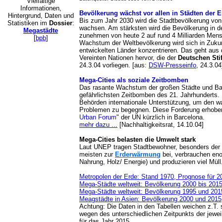
Vielfältige
Informationen,
Bevölkerung wächst vor allen in Städten der 
Hintergrund, Daten und
Bis zum Jahr 2030 wird die Stadtbevölkerung von h
Statistiken im
Dossier
:
wachsen. Am stärksten wird die Bevölkerung in d
Megastädte
zunehmen von heute 2 auf rund 4 Milliarden Me
[
bpb
]
Wachstum der Weltbevölkerung wird sich in Zukunf
entwickelten Länder konzentrieren. Das geht aus 
Vereinten Nationen hervor, die der
Deutschen Sti
24.3.04 vorliegen. [aus:
DSW-Presseinfo
, 24.3.04
Mega-Cities als soziale Zeitbomben
Das rasante Wachstum der großen Städte und Ball
gefährlichsten Zeitbomben des 21. Jahrhunderts. 
Behörden internationale Unterstützung, um den 
Problemen zu begegnen. Diese Forderung erhoben
Urban Forum
" der UN kürzlich in Barcelona.
mehr dazu ...
[Nachhaltigkeitsrat, 14.10.04]
Mega-Cities belasten die Umwelt stark
Laut UNEP tragen Stadtbewohner, besonders der
meisten zur
Erderwärmung
bei, verbrauchen en
Nahrung, Holz/ Energie) und produzieren viel Müll
Metropolen der Erde: Stand 1970, Prognose für 2
Mega-Städte weltweit: Bevölkerung 2000 bis 201
Mega-Städte weltweit: Bevölkerung 1995 und 201
Meagstädte in Asien: Bevölkerung 2000 und 2015
Achtung: Die Daten in den Tabellen weichen z.T. 
wegen des unterschiedlichen Zeitpunkts der jewe
für das Jahr 2015.