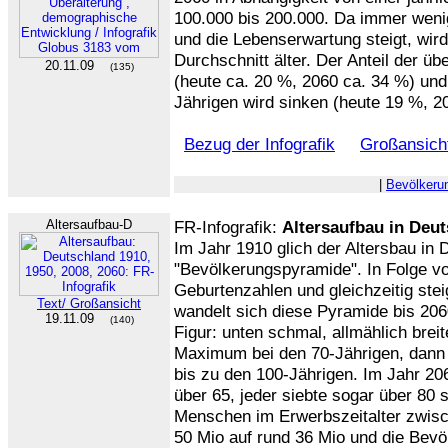
100.000 bis 200.000. Da immer weni
und die Lebenserwartung steigt, wir
Durchschnitt älter. Der Anteil der ü
20.11.09
(135)
(heute ca. 20 %, 2060 ca. 34 %) und 
Jährigen wird sinken (heute 19 %, 2
Bezug der Infografik
Großansicht
|
Bevölkeru
Altersaufbau-D
FR-Infografik:
Altersaufbau in Deut
Im Jahr 1910 glich der Altersbau in 
"Bevölkerungspyramide". In Folge v
Geburtenzahlen und gleichzeitig st
Text/ Großansicht
wandelt sich diese Pyramide bis 206
19.11.09
(140)
Figur: unten schmal, allmählich brei
Maximum bei den 70-Jährigen, dann s
bis zu den 100-Jährigen. Im Jahr 206
über 65, jeder siebte sogar über 80 
Menschen im Erwerbszeitalter zwisc
50 Mio auf rund 36 Mio und die Bevö