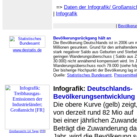
=>
Daten der Infografik/ Großansic
|
Infografik
|
Bevölkeru
Bevölkerungsrückgang hält an
Die Bevölkerung Deutschlands ist in 2006 um 
Millionen gesunken. Grund für den anhaltende
www.destatis.de
stark negativer Saldo aus Geburten und Sterbefä
geringen Wanderungsüberschuss ( Saldo aus Z
30.000) nicht annähernd kompensiert wird. Im J
Wanderungsüberschuss noch 79.000 (siehe folg
Der bisherige Hochpunkt der Bevölkerung lag i
Quelle:
Statistisches Bundesamt
,
Pressemittei
Infografik:
Deutschlands-
Bevölkerungsentwicklung
Die obere Kurve (gelb) zeigt
von derzeit rund 82 Mio auf 
bei einer jährlichen Zuwand
Beträgt die Zuwanderung da
Großansicht 14 Tage
[
FR
]
Jahr, wird die Bevölkerung s