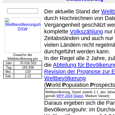
Der aktuelle Stand der
Weltb
durch Hochrechnen von Dat
Vergangenheit geschätzt wer
komplette
Volkszählung
nur 
Zeitabständen und auch nur
vielen Ländern nicht regelmä
durchgeführt werden kann.
Zuwachs der
In der Regel alle 2 Jahre, zul
Weltbevölkerung pro
Jahr
70.016.553
die
Abteilung für Bevölkerun
Tag
191.826
Revision der Prognose zur E
Min.
133
Sek.
2,22
Weltbevölkerung
(
W
orld
P
opulation
P
rospect
Weltbevölkerung, Stand: jeweils 1.1. des Jahr
gemäß
WPP-2024
(
Daten
, Medium Variant)
Daraus ergeben sich die Pa
Bevölkerungsuhr: im Durchsc