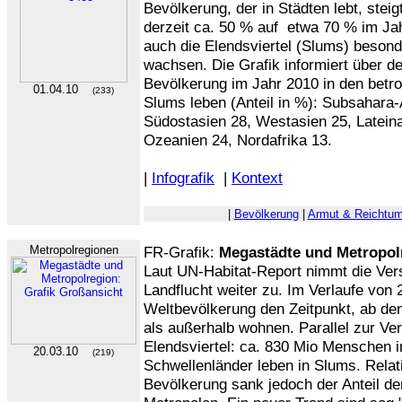
Bevölkerung, der in Städten lebt, stei
derzeit ca. 50 % auf etwa 70 % im Jah
auch die Elendsviertel (Slums) beson
wachsen. Die Grafik informiert über de
Bevölkerung im Jahr 2010 in den betro
01.04.10
(233)
Slums leben (Anteil in %): Subsahara-
Südostasien 28, Westasien 25, Lateina
Ozeanien 24, Nordafrika 13.
|
Infografik
|
Kontext
|
Bevölkerung
|
Armut & Reichtu
Metropolregionen
FR-Grafik:
Megastädte und Metropol
Laut UN-Habitat-Report nimmt die Ver
Landflucht weiter zu. Im Verlaufe von 
Weltbevölkerung den Zeitpunkt, ab d
als außerhalb wohnen. Parallel zur V
Elendsviertel: ca. 830 Mio Menschen 
20.03.10
(219)
Schwellenländer leben in Slums. Rela
Bevölkerung sank jedoch der Anteil de