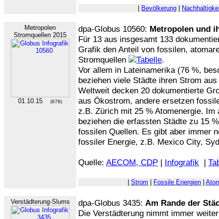
|
Bevölkerung
|
Nachhaltigke
Metropolen
dpa-Globus 10560:
Metropolen und i
Stromquellen 2015
Für 13 aus insgesamt 133 dokumentiert
Grafik den Anteil von fossilen, atomar
Stromquellen
.
Vor allem in Lateinamerika (76 %, bes
beziehen viele Städte ihren Strom aus
Weltweit decken 20 dokumentierte Gro
aus Ökostrom, andere ersetzen fossile
01.10.15
(678)
z.B. Zürich mit 25 % Atomenergie. Im
beziehen die erfassten Städte zu 15 %
fossilen Quellen. Es gibt aber immer 
fossiler Energie, z.B. Mexico City, Sydn
Quelle:
AECOM, CDP
|
Infografik
|
Tab
|
Strom
|
Fossile Energien
|
Atom
Verstädterung-Slums
dpa-Globus 3435:
Am Rande der Stä
Die Verstädterung nimmt immer weiter 