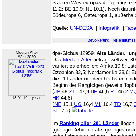
Staaten Westeuropas die geringste G
11,2; BE 10,9; NL 10,1). Noch darunt
Südeuropa 6, Osteuropa 1, außerhal
Quelle:
UN-DESA
|
Infografik
|
Tabe
|
Bevölkerung
|
Millenniumsz
Median-Alter
dpa-Globus 12959:
Alte Länder, ju
Welt 2020
Das
Median-Alter
beträgt weltweit 30
variiert es erheblich: Afrika 19,8; La
Ozeanien 33,5; Nordamerika 38,6; Eur
die 11 Länder mit dem höchsten|nied
Beginn der Rangfolgen (jeweils Top8)
⟨
JP
48,2
IT
47,9
DE
46,6
PT
46,2
M
HK
44,8⟩
18.01.19
(1271)
⟨
NE
15,1
UG
16,4
ML
16,4
TD
16,7
BI
17,5⟩
.
Im
Ranking aller 201 Länder
liegen 
(geringe Geburtenrate, geringes od