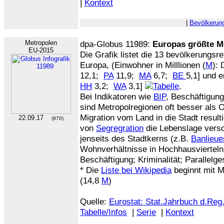
|
Kontext
|
Bevölkerun
Metropolen
dpa-Globus 11989:
Europas größte M
EU-2015
Die Grafik listet die 13 bevölkerungsr
Europa, (Einwohner in Milllionen (
M
): 
12,1;
PA
11,9;
MA
6,7;
BE
5,1] und e
HH
3,2;
WA
3,1]
.
Bei Indikatoren wie
BIP
, Beschäftigun
sind Metropolregionen oft besser als 
Migration vom Land in die Stadt resulti
22.09.17
(970)
von
Segregration
die Lebenslage versc
jenseits des Stadtkerns (z.B.
Banlieue
Wohnverhältnisse in Hochhausvierteln;
Beschäftigung; Kriminalität; Parallelge
* Die
Liste bei Wikipedia
beginnt mit 
(14,8
M
)
Quelle:
Eurostat: Stat.Jahrbuch d.Reg
Tabelle/Infos
|
Serie
|
Kontext