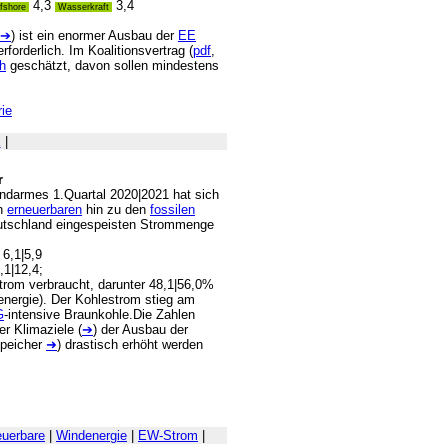
4,3
3,4
fshore
Wasserkraft
➔
) ist ein enormer Ausbau der
EE
rderlich. Im Koalitionsvertrag (
pdf
,
h
geschätzt, davon sollen mindestens
ie
x
|
r
indarmes 1.Quartal 2020|2021 hat sich
en
erneuerbaren
hin zu den
fossilen
eutschland eingespeisten Strommenge
 6,1|5,9
,1|12,4;
rom verbraucht, darunter 48,1|56,0%
energie). Der Kohlestrom stieg am
G
-intensive Braunkohle.Die Zahlen
r Klimaziele (
➔
) der Ausbau der
Speicher
➜
) drastisch erhöht werden
euerbare
|
Windenergie
|
EW-Strom
|