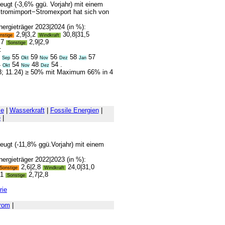
ugt (-3,6% ggü. Vorjahr) mit einem
Stromimport−Stromexport hat sich von
ergieträger 2023|2024 (in %):
2,9|3,2
30,8|31,5
nstige
Windkraft
,7
2,9|2,9
Sonstige
:
8
55
59
56
58
57
Sep
Okt
Nov
Dez
Jan
4
54
48
54 .
Okt
Nov
Dez
23; 11.24) ≥ 50% mit Maximum 66% in 4
ie
|
Wasserkraft
|
Fossile Energien
|
e
|
ugt (-11,8% ggü.Vorjahr) mit einem
ergieträger 2022|2023 (in %):
2,6|2,8
24,0|31,0
Sonstige
Windkraft
,1
2,7|2,8
Sonstige
rie
rom
|