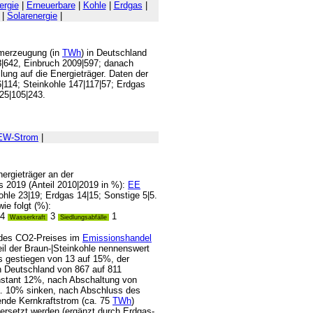
rgie
|
Erneuerbare
|
Kohle
|
Erdgas
|
|
Solarenergie
|
romerzeugung (in
TWh
) in Deutschland
8|642, Einbruch 2009|597; danach
ung auf die Energieträger. Daten der
|114; Steinkohle 147|117|57; Erdgas
 25|105|243.
EW-Strom
|
nergieträger an der
s 2019 (Anteil 2010|2019 in %):
EE
ohle 23|19; Erdgas 14|15; Sonstige 5|5.
ie folgt (%):
4
3
1
Wasserkraft
Siedlungsabfälle
s des CO2-Preises im
Emissionshandel
eil der Braun-|Steinkohle nennenswert
 gestiegen von 13 auf 15%, der
n Deutschland von 867 auf 811
onstant 12%, nach Abschaltung von
ca. 10% sinken, nach Abschluss des
ende Kernkraftstrom (ca. 75
TWh
)
ersetzt werden (ergänzt durch Erdgas-