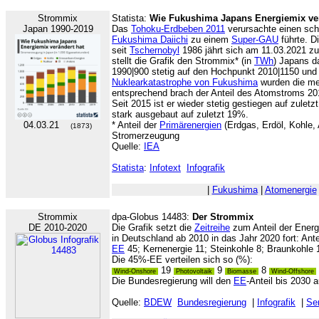
Strommix
Statista:
Wie Fukushima Japans Energiemix ver
Japan 1990-2019
Das
Tohoku-Erdbeben 2011
verursachte einen sc
Fukushima Daiichi
zu einem
Super-GAU
führte. D
seit
Tschernobyl
1986 jährt sich am 11.03.2021 z
stellt die Grafik den Strommix* (in
TWh
) Japans da
1990|900 stetig auf den Hochpunkt 2010|1150 und 
Nuklearkatastrophe von Fukushima
wurden die me
entsprechend brach der Anteil des Atomstroms 20
Seit 2015 ist er wieder stetig gestiegen auf zulet
stark ausgebaut auf zuletzt 19%.
04.03.21
* Anteil der
Primärenergien
(Erdgas, Erdöl, Kohle,
(1873)
Stromerzeugung
Quelle:
IEA
Statista
:
Infotext
Infografik
|
Fukushima
|
Atomenergie
Strommix
dpa-Globus 14483:
Der Strommix
DE 2010-2020
Die Grafik setzt die
Zeitreihe
zum Anteil der Energ
in Deutschland ab 2010 in das Jahr 2020 fort: Antei
EE
45; Kernenergie 11; Steinkohle 8; Braunkohle 
Die 45%-EE verteilen sich so (%):
19
9
8
Wind-Onshore
Photovoltaik
Biomasse
Wind-Offshore
Die Bundesregierung will den
EE
-Anteil bis 2030 
Quelle:
BDEW
Bundesregierung
|
Infografik
|
Ser