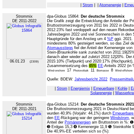
|
Strom
|
|
Atomenergie
|
Erneu
Strommix
dpa-Globus 15864:
Der deutsche Strommix
DE 2011-2022
Die Grafik zeigt die Entwicklung der Anteile der P
Bruttostromerzeugung von 2011 bis 2022 in Deuts
2012:23% fast verdoppelt auf den neuen Rekordw
Jahresbeginn 2022 und viel Sonnenschein in de
Hauptgründe für den Anstieg um 4
%P
ggü. 2021. 
mindestens 80% gesteigert werden, so das Ziel d
Atomausstiegs
fiel der Anteil der Kernenergie vo
Stein-|Braunkohle sank zunächst von 2011:19|25%
danach aber wieder auf zuletzt 2022:12|20%. Der
06.01.23
2015:10% (Tiefpunkt) und 2020:17% (Hochpunkt),
(2309)
Zusammensetzung des
45%
EE
-Anteils 2022 (in
17
11
8
Wind-onshore
Photovoltaik
Biomasse
Wind-offshore
Quelle: BDEW:
Jahresbericht 2022
Pressemitteil
|
Strom
|
Energiemix
|
Erneuerbare
|
Kohle
|
E
Solarenergie
|
Wasserkra
Strommix
dpa-Globus 15214:
Der deutsche Strommix 2021
DE 2011-2021
Die Bruttostromerzeugung 2021 in Deutschland b
wurden 40,9% (Vorjahr: 44,1%) durch
Erneuerbare
den
EE
-Rückgang war der geringere
Windstrom
, 
Anteil der
Primärenergien
am Bruttostrom in %: ➊
➌ Erdgas 15,3 ➍ Kernenergie 11,9 ➎ Steinkohle 9
Die 40,9%-EE verteilen sich so (%):