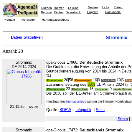
Medien
Links
Daten
Suchen
Themen
Lexikon
Projekte
Dokumente
Register
Fächer
Datenbank
Kontakt
Impressum
Haftungsausschluss
Daten/ Statistiken
Strommix
Anzahl: 20
Strommix
dpa-Globus 17966:
Der deutsche Strommix
DE 2014-2024
Die Grafik zeigt die Entwicklung der Anteile der P
Bruttostromerzeugung von 2014 bis 2024 in Deutsch
%):
26|58
16|0
19|6
Erneuerbare
Kernenergie*
Steinkohle
Brau
Zusammensetzung des
58%
EE
-Anteils 2024 (in
23
15
9
Wind-onshore
Photovoltaik
Biomasse
Wind-offshore
Bis 2030 soll der EE-Anteil am Stromverbrauch a
* Im Zuge des
Atomausstiegs
wurden die 3 letzten Kernkraftwer
21.11.25
(2706)
Quelle:
BDEW
|
Infografik
|
Serie
|
Strom
|
Strommix
dpa-Globus 17472:
Deutschlands Strommix