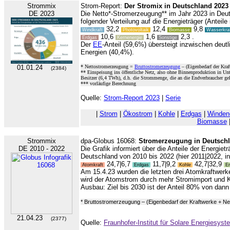
Strommix
Strom-Report:
Der Stromix in Deutschland 2023
DE 2023
Die Netto*-Stromerzeugung** im Jahr 2023 in Deu
folgender Verteilung auf die Energieträger (Anteile 
32,2
12,4
9,8
Windkraft
Photovoltaik
Biomasse
Wasserkra
10,6
1,6
2,3 .
Erdgas
Kernenergie
Sonstige
Der
EE
-Anteil (59,6%) übersteigt inzwischen deutl
Energien (40,4%).
01.01.24
* Nettostromerzeugung =
Bruttostromerzeugung
– (Eigenbedarf der Kraf
(2384)
** Einspeisung ins öffentliche Netz, also ohne Binnenproduktion in U
Besitzer (6,4 TWh), d.h. die Strommenge, die an die Endverbraucher geli
*** vorläufige Berechnung
Quelle:
Strom-Report 2023
|
Serie
|
Strom
|
Ökostrom
|
Kohle
|
Erdgas
|
Winden
Biomasse
Strommix
dpa-Globus 16068:
Stromerzeugung in Deutsch
DE 2010 - 2022
Die Grafik informiert über die Anteile der Energie
Deutschland von 2010 bis 2022 (hier 2011|2022, i
24,7|6,7
11,7|9,2
42,7|32,9
Atomkraft
Erdgas
Kohle
Er
Am 15.4.23 wurden die letzten drei Atomkraftwe
wird der Atomstrom durch mehr Stromimport und K
Ausbau: Ziel bis 2030 ist der Anteil 80% von dan
* Bruttostromerzeugung – (Eigenbedarf der Kraftwerke + Ne
21.04.23
(2377)
Quelle:
Fraunhofer-Institut für Solare Energiesys