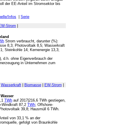
oll der EE-Anteil im Stromsektor bis
elle/Infos
|
Serie
EW-Strom
|
hland
Wh
Strom verbraucht, darunter (%):
sse 8,3; Photovoltaik 8,5; Wasserkraft
,1; Steinkohle 14; Kernenergie 13,3;
), d.h. ohne Eigenverbrauch der
generzeugung in Unternehmen zum
|
Wasserkraft
|
Biomasse
|
EW-Strom
|
 Wasser
5,1
TWh
auf 2017|216,6 TWh gestiegen,
re-Windkraft 87,2
TWh
; Offshore-
Photovoltaik 39,8; Hausmüll 6 TWh.
nteil von 33,1 % an der
romquelle, gefolgt von Braunkohle