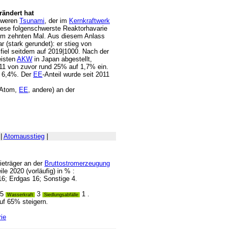
ändert hat
hweren
Tsunami
, der im
Kernkraftwerk
iese folgenschwerste Reaktorhavarie
um zehnten Mal. Aus diesem Anlass
r (stark gerundet): er stieg von
fiel seitdem auf 2019|1000. Nach der
isten
AKW
in Japan abgestellt,
11 von zuvor rund 25% auf 1,7% ein.
zt 6,4%. Der
EE
-Anteil wurde seit 2011
 Atom,
EE
, andere) an der
|
Atomausstieg
|
ieträger an der
Bruttostromerzeugung
le 2020 (vorläufig) in % :
16; Erdgas 16; Sonstige 4.
5
3
1 .
Wasserkraft
Siedlungsabfälle
auf 65% steigern.
ie