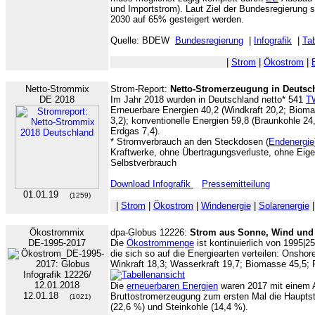
und Importstrom). Laut Ziel der Bundesregierung s
2030 auf 65% gesteigert werden.
Quelle: BDEW
Bundesregierung
|
Infografik
|
Tab
|
Strom
|
Ökostrom
|
Netto-Strommix
Strom-Report:
Netto-Stromerzeugung in Deutsc
DE 2018
Im Jahr 2018 wurden in Deutschland netto* 541
T
Erneuerbare Energien 40,2 (Windkraft 20,2; Bioma
3,2); konventionelle Energien 59,8 (Braunkohle 24
Erdgas 7,4).
* Stromverbrauch an den Steckdosen (
Endenergie
Kraftwerke, ohne Übertragungsverluste, ohne Ei
Selbstverbrauch
Download Infografik
Pressemitteilung
01.01.19
(1259)
|
Strom
|
Ökostrom
|
Windenergie
|
Solarenergie
Ökostrommix
dpa-Globus 12226:
Strom aus Sonne, Wind und
DE-1995-2017
Die
Ökostrommenge
ist kontinuierlich von 1995|2
die sich so auf die Energiearten verteilen: Onsho
Winkraft 18,3; Wasserkraft 19,7; Biomasse 45,5; 
Die
erneuerbaren Energien
waren 2017 mit einem A
12.01.18
Bruttostromerzeugung zum ersten Mal die Hauptst
(1021)
(22,6 %) und Steinkohle (14,4 %).