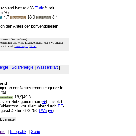
tschland betrug 436
TWh
*** mit
in %):
4,7
18,0
8,4
ft
Braunkohle
Steinkohle
ich den Anteil der konventionellen
twerke + Netzverluste)
nternehmen und ohne Eigenverbrauch der PV-Anlagen-
efert wird (
Endenergie
(
EEV
)).
ergie
|
Solarenergie
|
Wasserkraft
|
|
land
träger an der Nettostromerzeugung* in
n %):
18,9|49,8 .
neuerbare
rke vom Netz genommen (
➔
). Ersetzt
ohlestrom, vor allem aber durch
EE
-
n geschätzten 690-750
TWh
(
➔
)
tzverluste)
teme
|
Infografik
|
Serie