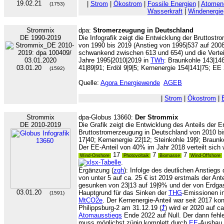
19.02.21
|
Strom
|
Ökostrom
|
Fossile Energien
|
Atomene
(1753)
Wasserkraft
|
Windenergie
Strommix
dpa:
Stromerzeugung in Deutschland
DE 1990-2019
Die Infografik zeigt die Entwicklung der Bruttost
von 1990 bis 2019 (Anstieg von 1995|537 auf 200
schwankend zwischen 613 und 654) und die Verteil
Jahre 1995|2010|2019 in
TWh
: Braunkohle 143|146
03.01.20
41|89|91; Erdöl 9|9|5; Kernenergie 154|141|75; EE
(1592)
Quelle:
Agora Energiewende
AGEB
|
Strom
|
Ökostrom
|
Strommix
dpa-Globus 13660:
Der Strommix
DE 2010-2019
Die Grafik zeigt die Entwicklung des Anteils der E
Bruttostromerzeugung in Deutschland von 2010 bi
17|40; Kernenergie 22|12; Steinkohle 19|9; Braunk
Der EE-Anteil von 40% im Jahr 2018 verteilt sich w
17
7
7
Wind-Onshore
Photovoltaik
Biomasse
Wind-Offshore
.
Ergänzung (
zgh
): Infolge des deutlichen Anstieg
von unter 5 auf ca. 25 € ist 2019 erstmals der Ant
gesunken von 23|13 auf 19|9% und der von Erdgas
03.01.20
Hauptgrund für das Sinken der
THG
-Emissionen i
(1591)
MtCO2e
. Der Kernenergie-Anteil war seit 2017 k
Philippsburg-2 am 31.12.19 (
⤴
) wird er 2020 auf 
Atomausstiegs
Ende 2022 auf Null. Der dann fehl
muss möglichst zügig komplett durch
EE
-Ausbau 