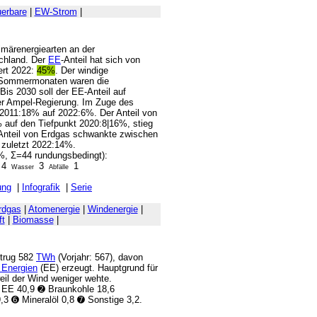
erbare
|
EW-Strom
|
rimärenergiearten an der
chland. Der
EE
-Anteil hat sich von
ert 2022:
45%
. Der windige
n Sommermonaten waren die
Bis 2030 soll der EE-Anteil auf
er Ampel-Regierung. Im Zuge des
n 2011:18% auf 2022:6%. Der Anteil von
 auf den Tiefpunkt 2020:8|16%, stieg
 Anteil von Erdgas schwankte zwischen
 zuletzt 2022:14%.
 %, Σ=44 rundungsbedingt):
4
3
1
Wasser
Abfälle
ung
|
Infografik
|
Serie
rdgas
|
Atomenergie
|
Windenergie
|
ft
|
Biomasse
|
etrug 582
TWh
(Vorjahr: 567), davon
 Energien
(EE) erzeugt. Hauptgrund für
weil der Wind weniger wehte.
 EE 40,9 ➋ Braunkohle 18,6
,3 ➏ Mineralöl 0,8 ➐ Sonstige 3,2.