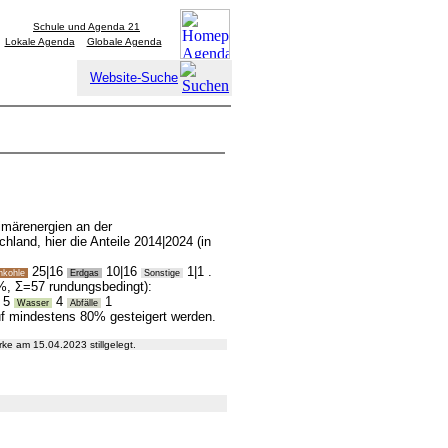
Schule und Agenda 21
Lokale Agenda
Globale Agenda
Website-Suche
rimärenergien an der
land, hier die Anteile 2014|2024 (in
25|16
10|16
1|1 .
nkohle
Erdgas
Sonstige
 %, Σ=57 rundungsbedingt):
5
4
1
Wasser
Abfälle
uf mindestens 80% gesteigert werden.
ke am 15.04.2023 stillgelegt.