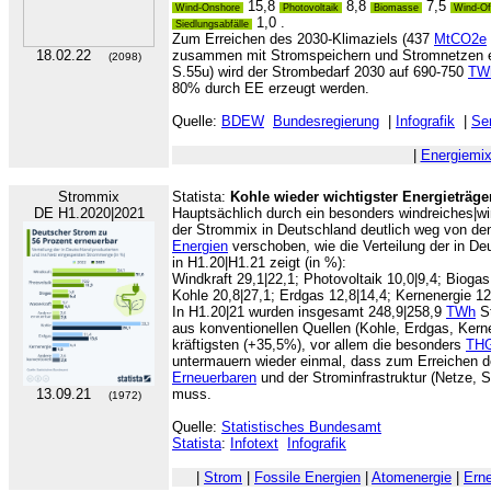
15,8
8,8
7,5
Wind-Onshore
Photovoltaik
Biomasse
Wind-Of
1,0 .
Siedlungsabfälle
Zum Erreichen des 2030-Klimaziels (437
MtCO2e
18.02.22
zusammen mit Stromspeichern und Stromnetzen erfo
(2098)
S.55u) wird der Strombedarf 2030 auf 690-750
TW
80% durch EE erzeugt werden.
Quelle:
BDEW
Bundesregierung
|
Infografik
|
Ser
|
Energiemi
Strommix
Statista:
Kohle wieder wichtigster Energieträge
DE H1.2020|2021
Hauptsächlich durch ein besonders windreiches|w
der Strommix in Deutschland deutlich weg von d
Energien
verschoben, wie die Verteilung der in D
in H1.20|H1.21 zeigt (in %):
Windkraft 29,1|22,1; Photovoltaik 10,0|9,4; Biogas
Kohle 20,8|27,1; Erdgas 12,8|14,4; Kernenergie 12
In H1.20|21 wurden insgesamt 248,9|258,9
TWh
St
aus konventionellen Quellen (Kohle, Erdgas, Kern
kräftigsten (+35,5%), vor allem die besonders
TH
untermauern wieder einmal, dass zum Erreichen de
Erneuerbaren
und der Strominfrastruktur (Netze, 
13.09.21
muss.
(1972)
Quelle:
Statistisches Bundesamt
Statista
:
Infotext
Infografik
|
Strom
|
Fossile Energien
|
Atomenergie
|
Ern