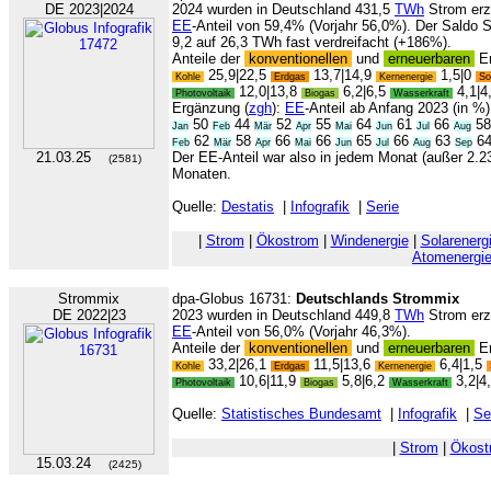
DE 2023|2024
2024 wurden in Deutschland 431,5
TWh
Strom erze
EE
-Anteil von 59,4% (Vorjahr 56,0%). Der Saldo 
9,2 auf 26,3 TWh fast verdreifacht (+186%).
Anteile der
konventionellen
und
erneuerbaren
En
25,9|22,5
13,7|14,9
1,5|0
Kohle
Erdgas
Kernenergie
So
12,0|13,8
6,2|6,5
4,1|4
Photovoltaik
Biogas
Wasserkraft
Ergänzung (
zgh
):
EE
-Anteil ab Anfang 2023 (in %)
50
44
52
55
64
61
66
5
Jan
Feb
Mär
Apr
Mai
Jun
Jul
Aug
62
58
66
66
65
66
63
6
Feb
Mär
Apr
Mai
Jun
Jul
Aug
Sep
21.03.25
Der EE-Anteil war also in jedem Monat (außer 2.
(2581)
Monaten.
Quelle:
Destatis
|
Infografik
|
Serie
|
Strom
|
Ökostrom
|
Windenergie
|
Solarenerg
Atomenergi
Strommix
dpa-Globus 16731:
Deutschlands Strommix
DE 2022|23
2023 wurden in Deutschland 449,8
TWh
Strom erze
EE
-Anteil von 56,0% (Vorjahr 46,3%).
Anteile der
konventionellen
und
erneuerbaren
En
33,2|26,1
11,5|13,6
6,4|1,5
Kohle
Erdgas
Kernenergie
10,6|11,9
5,8|6,2
3,2|4
Photovoltaik
Biogas
Wasserkraft
Quelle:
Statistisches Bundesamt
|
Infografik
|
Se
|
Strom
|
Ökost
15.03.24
(2425)