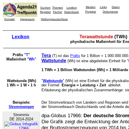
Medien
Links
Daten
Suchen
Themen
Lexikon
Projekte
Dokumente
Register
Fächer
Datenbank
Kontakt
Impressum
Haftungsausschluss
Lexikon
Tera
wattstunde
(TWh)
physikalische Maßeinheit für En
Präfix "
T
"
Tera
(T) ist das
Präfix
für 1 Billion = 1.000.000.000
Maßeinheit "
Wh"
Wattstunde
(Wh) ist eine abgeleitete Einheit für "
1 TWh = 1 Billion Wattstunden (Wh) = 1 Milliard
Wattstunde (Wh)
"
Wattstunde
" (Wh) ist eine Einheit für die physikal
1 Wh = 1 W
•
1 h
der
Formel
Energie = Leistung • Zeit
ableitet.
Erläuterung der physikalischen Zusammenhänge: s
Beispiele:
Der Stromverbrauch von Ländern und Regionen wird 
Strommengen
der Stromverbrauch Deutschlands und die Anteile d
Strommix
dpa-Globus 17966:
Der deutsche Stro
DE 2014-2024
Die Grafik zeigt die Entwicklung der Ant
der Bruttostromerzeugung von 2014 bis 2