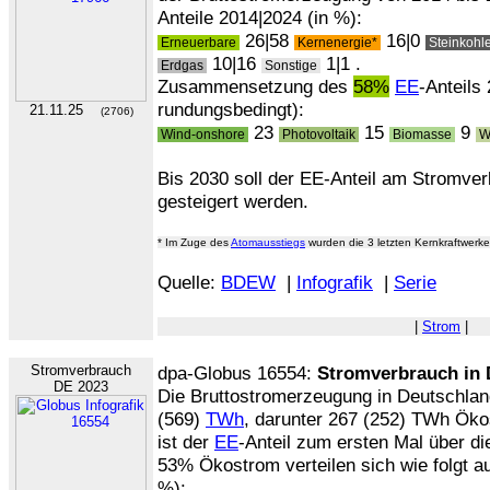
Anteile 2014|2024 (in %):
26|58
16|0
Erneuerbare
Kernenergie*
Steinkohl
10|16
1|1 .
Erdgas
Sonstige
Zusammensetzung des
58%
EE
-Anteils
rundungsbedingt):
21.11.25
(2706)
23
15
9
Wind-onshore
Photovoltaik
Biomasse
Wi
Bis 2030 soll der EE-Anteil am Stromve
gesteigert werden.
* Im Zuge des
Atomausstiegs
wurden die 3 letzten Kernkraftwerke
Quelle:
BDEW
|
Infografik
|
Serie
|
Strom
|
Stromverbrauch
dpa-Globus 16554:
Stromverbrauch in 
DE 2023
Die Bruttostromerzeugung in Deutschlan
(569)
TWh
, darunter 267 (252) TWh Ök
ist der
EE
-Anteil zum ersten Mal über d
53% Ökostrom verteilen sich wie folgt au
%):