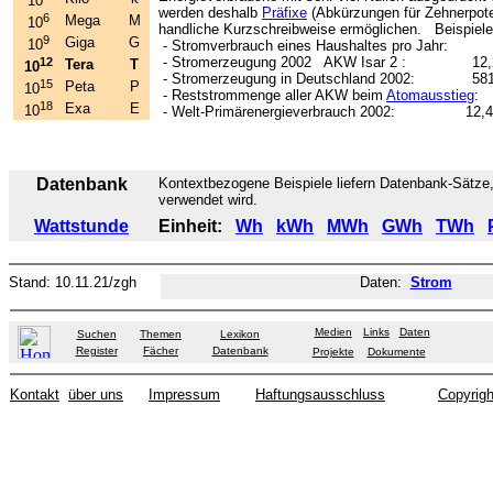
10
werden deshalb
Präfixe
(Abkürzungen für Zehnerpote
6
Mega
M
10
handliche Kurzschreibweise ermöglichen. Beispiele
9
Giga
G
10
- Stromverbrauch eines Haushaltes pro Jah
- Stromerzeugung 2002 AKW Isar 2 : 12,2
12
Tera
T
10
- Stromerzeugung in Deutschland 2002: 581 
15
Peta
P
10
- Reststrommenge aller AKW beim
Atomausstieg
: 
18
Exa
E
10
- Welt-Primärenergieverbrauch 2002: 12,4
Datenbank
Kontextbezogene Beispiele liefern Datenbank-Sätze, 
verwendet wird.
Wattstunde
Einheit:
Wh
kWh
MWh
GWh
TWh
Stand:
10.11.21
/zgh
Daten:
Strom
Medien
Links
Daten
Suchen
Themen
Lexikon
Register
Fächer
Datenbank
Projekte
Dokumente
Kontakt
über uns
Impressum
Haftungsausschluss
Copyrigh