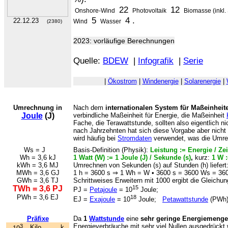
22
12
Onshore-Wind
Photovoltaik
Biomasse (inkl.
5
4 .
22.12.23
Wind
Wasser
(2380)
2023: vorläufige Berechnungen
Quelle:
BDEW
|
Infografik
|
Serie
|
Ökostrom
|
Windenergie
|
Solarenergie
|
Umrechnung in
Nach dem
internationalen System für Maßeinheite
Joule
(J)
verbindliche Maßeinheit für Energie, die Maßeinheit
Fache, die Terawattstunde, sollten also eigentlich 
nach Jahrzehnten hat sich diese Vorgabe aber nicht
wird häufig bei
Stromdaten
verwendet, was die Umrec
Ws = J
Basis-Definition (Physik):
Leistung := Energie / Zei
Wh = 3,6 kJ
1 Watt (W) := 1 Joule (J) / Sekunde (s)
,
kurz:
1 W :
kWh = 3,6 MJ
Umrechnen von Sekunden (s) auf Stunden (h) liefert
MWh = 3,6 GJ
1 h = 3600 s ⇒ 1 Wh = W • 3600 s = 3600 Ws = 360
GWh = 3,6 TJ
Schrittweises Erweitern mit 1000 ergibt die Gleichun
TWh = 3,6 PJ
15
PJ =
Petajoule
= 10
Joule;
PWh = 3,6 EJ
18
EJ =
Exajoule
= 10
Joule;
Petawattstunde
(PWh)
Präfixe
Da
1
Wattstunde
eine
sehr geringe Energiemenge
Energieverbräuche mit sehr viel Nullen ausgedrückt
3
Kilo
k