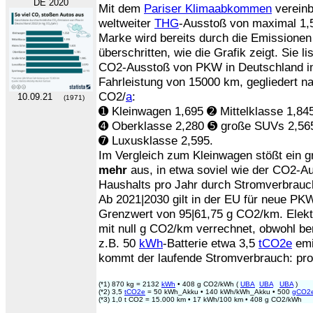
DE 2020
Mit dem
Pariser Klimaabkommen
vereinb
weltweiter
THG
-Ausstoß von maximal 1
Marke wird bereits durch die Emissione
überschritten, wie die Grafik zeigt. Sie l
CO2-Ausstoß von PKW in Deutschland im
Fahrleistung von 15000 km, gegliedert 
CO2/
a
:
10.09.21
(1971)
➊ Kleinwagen 1,695 ➋ Mittelklasse 1,84
➍ Oberklasse 2,280 ➎ große SUVs 2,56
➐ Luxusklasse 2,595.
Im Vergleich zum Kleinwagen stößt ein 
mehr
aus, in etwa soviel wie der CO2-A
Haushalts pro Jahr durch Stromverbrauch
Ab 2021|2030 gilt in der EU für neue PKW
Grenzwert von 95|61,75 g CO2/km. Elekt
mit null g CO2/km verrechnet, obwohl ber
z.B. 50
kWh
-Batterie etwa 3,5
tCO2e
emi
kommt der laufende Stromverbrauch: pro
(*1) 870 kg = 2132
kWh
• 408 g CO2/kWh (
UBA
UBA
UBA
)
(*2) 3,5
tCO2e
= 50 kWh_Akku • 140 kWh/kWh_Akku • 500
gCO2
(*3) 1,0 t CO2 = 15.000 km • 17 kWh/100 km • 408 g CO2/kWh