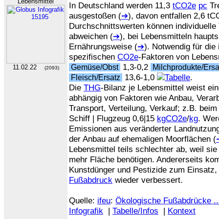
Lebensmittel
In Deutschland werden 11,3
tCO2e
pc
Tr
ausgestoßen (
➔
), davon entfallen 2,6 t
Durchschnittswerten können individuell
abweichen (
➔
), bei Lebensmitteln haupt
Ernährungsweise (
➔
). Notwendig für die 
spezifischen
CO2e
-Faktoren von Lebensm
1,3-0,2
Gemüse/Obst
Milchprodukte/Ers
11.02.22
(2093)
13,6-1,0
.
Fleisch/Ersatz
Die
THG
-Bilanz je Lebensmittel weist ei
abhängig von Faktoren wie Anbau, Verar
Transport, Verteilung, Verkauf; z.B. bei
Schiff | Flugzeug 0,6|15
kgCO2e
/
kg
. Wer
Emissionen aus veränderter Landnutzung
der Anbau auf ehemaligen Moorflächen (
Lebensmittel teils schlechter ab, weil si
mehr Fläche benötigen. Andererseits k
Kunstdünger und Pestizide zum Einsatz
Fußabdruck
wieder verbessert.
Quelle:
ifeu
:
Ökologische Fußabdrücke ..
Infografik
|
Tabelle/Infos
|
Kontext