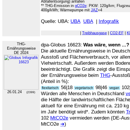
Abfallentsorgung) anfallen
** THG-Emission in
gCO2e
: PKW: 120g/km; Flugzeu
400g/kWh; Wärmepumpe mit
JAZ
=4
Quelle: UBA:
UBA
UBA
|
Infografik
|
Treibhausgase
|
CO2-EF
|
K
THG-
dpa-Globus 16623:
Was wäre, wenn ...?
Ernährungsweise
Die aktuelle Ernährungsweise in Deutsc
DE 2024
Ausstoß und Flächenverbrauch, vor alle
Viehwirtschaft. Außerdem werden Bodenqua
beeinträchtigt. Die Grafik zeigt die Eins
der Ernährungsweise beim
THG
-Ausstoß
(Anteil in %):
56|18
98|46
102
flexitarisch
vegetarisch
vegan
26.01.24
(2399)
Würden alle Menschen in Deutschland
v
die Hälfte der landwirtschaftlichen Fläch
aktuell für eine Ernährung mit ca. 210 kg
im Jahr benötigt wird*. Zudem könnten
T
102
MtCO2e
vermieden werden (DE-Auss
MtCO2e
➔
)