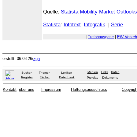
Quelle:
Statista Mobility Market Outlooks
Statista
:
Infotext
Infografik
|
Serie
|
Treibhausgase
|
EW-Verkeh
erstellt: 06.08.26/
zgh
Medien
Links
Daten
Suchen
Themen
Lexikon
Register
Fächer
Datenbank
Projekte
Dokumente
Kontakt
über uns
Impressum
Haftungsausschluss
Copyrigh