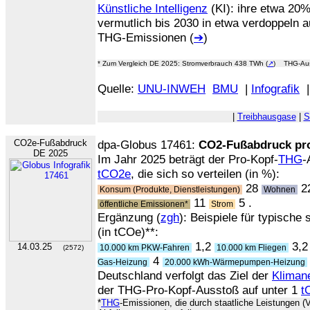
Künstliche Intelligenz
(KI): ihre etwa 20
vermutlich bis 2030 in etwa verdoppeln
THG-Emissionen (
➔
)
* Zum Vergleich DE 2025: Stromverbrauch 438 TWh (
↗
) THG-Aus
Quelle:
UNU-INWEH
BMU
|
Infografik
|
Treibhausgase
|
S
CO2e-Fußabdruck
dpa-Globus 17461:
CO2-Fußabdruck pr
DE 2025
Im Jahr 2025 beträgt der Pro-Kopf-
THG
-
tCO2e
, die sich so verteilen (in %):
28
2
Konsum (Produkte, Dienstleistungen)
Wohnen
11
5 .
öffentliche Emissionen*
Strom
Ergänzung (
zgh
): Beispiele für typisch
(in tCOe)**:
1,2
3,
14.03.25
10.000 km PKW-Fahren
10.000 km Fliegen
(2572)
4
Gas-Heizung
20.000 kWh-Wärmepumpen-Heizung
Deutschland verfolgt das Ziel der
Klimane
der THG-Pro-Kopf-Ausstoß auf unter 1
t
*
THG
-Emissionen, die durch staatliche Leistungen (