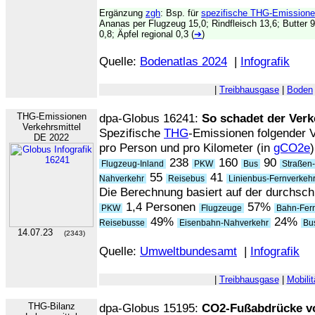
Ergänzung
zgh
: Bsp. für
spezifische THG-Emissione
Ananas per Flugzeug 15,0; Rindfleisch 13,6; Butter 
0,8; Äpfel regional 0,3 (
➔
)
Quelle:
Bodenatlas 2024
|
Infografik
|
Treibhausgase
|
Boden
THG-Emissionen
dpa-Globus 16241:
So schadet der Ver
Verkehrsmittel
Spezifische
THG
-Emissionen folgender V
DE 2022
pro Person und pro Kilometer (in
gCO2e
)
238
160
90
Flugzeug-Inland
PKW
Bus
Straßen-
55
41
Nahverkehr
Reisebus
Linienbus-Fernverkeh
Die Berechnung basiert auf der durchschn
1,4 Personen
57%
PKW
Flugzeuge
Bahn-Fer
49%
24%
Reisebusse
Eisenbahn-Nahverkehr
Bu
14.07.23
(2343)
Quelle:
Umweltbundesamt
|
Infografik
|
Treibhausgase
|
Mobilit
THG-Bilanz
dpa-Globus 15195:
CO2-Fußabdrücke vo