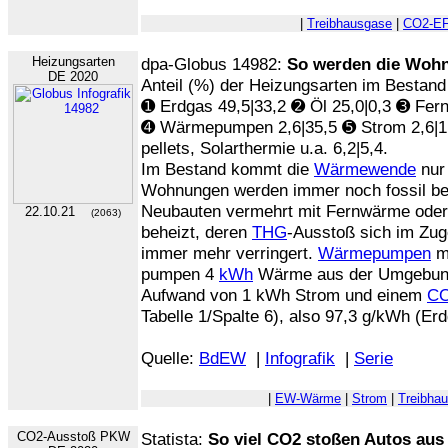
|
Treibhausgase
|
CO2-E
Heizungsarten
dpa-Globus 14982:
So werden die Woh
DE 2020
Anteil (%) der Heizungsarten im Bestand
➊ Erdgas 49,5|33,2 ➋ Öl 25,0|0,3 ➌ Fer
➍ Wärmepumpen 2,6|35,5 ➎ Strom 2,6|1,
pellets, Solarthermie u.a. 6,2|5,4.
Im Bestand kommt die
Wärmewende
nur 
Wohnungen werden immer noch fossil be
Neubauten vermehrt mit Fernwärme ode
22.10.21
(2063)
beheizt, deren
THG
-Ausstoß sich im Zu
immer mehr verringert.
Wärmepumpen
mi
pumpen 4
kWh
Wärme aus der Umgebung
Aufwand von 1 kWh Strom und einem
CO
Tabelle 1/Spalte 6), also 97,3 g/kWh (Er
Quelle:
BdEW
|
Infografik
|
Serie
|
EW-Wärme
|
Strom
|
Treibha
CO2-Ausstoß PKW
Statista:
So viel CO2 stoßen Autos aus