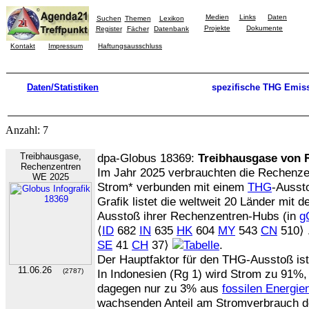
Medien
Links
Daten
Suchen
Themen
Lexikon
Projekte
Dokumente
Register
Fächer
Datenbank
Kontakt
Impressum
Haftungsausschluss
Daten/Statistiken
spezifische THG Emis
Anzahl: 7
Treibhausgase,
dpa-Globus 18369:
Treibhausgase von 
Rechenzentren
Im Jahr 2025 verbrauchten die Rechenze
WE 2025
Strom* verbunden mit einem
THG
-Ausst
Grafik listet die weltweit 20 Länder mit
Ausstoß ihrer Rechenzentren-Hubs (in
g
⟨
ID
682
IN
635
HK
604
MY
543
CN
510⟩ .
SE
41
CH
37⟩
.
Der Hauptfaktor für den THG-Ausstoß is
11.06.26
(2787)
In Indonesien (Rg 1) wird Strom zu 91%,
dagegen nur zu 3% aus
fossilen Energie
wachsenden Anteil am Stromverbrauch d