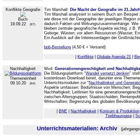
Konflikte Geografie
Tim Marshall:
Die Macht der Geografie im 21.Jahr
Tim Marshall analysiert in seinem Buch am Beispiel ze
wie diese mit der Geographie der jeweiligen Region
Buch
dadurch Fakten und Wirkungszusammenhänge. Wie sc
19.09.22
(97)
bleiben zentrale geografische Aspekte wichtig, z.B
Gebirge; Wüsten; vor allem Ressourcen (Wasser, En
Ein Ausblick auf die Interessenlagen der Großmächt
bpb-Bestellung
(4,50 € + Versand)
|
Konflikte
|
Globale Agenda 21
|
Be
Nachhaltigkeit
Wvd:
Generationengerechtigkeit und Nachhaltigke
Die Bildungsplattform "
Wandel vernetzt denken
" stel
kostenlosen Download bereit, darunter eine Themenei
Themeneinheit
Unterrichtsmodulen zur "
Nachhaltigkeit und Generati
09.10.20
(94)
Aspekte umfassen: Bedürfnisse von Menschen; Begri
Nachhaltigkeit; Leitlinien für eine generationengerec
zwischen Altersgruppen; Staatsschulden; Rentenpolit
Wirtschaften; Begrenzung des globalen Bevölkerun
|
BNE
|
Nachhaltigkeit
|
Konsum & Produktion
Treibhausgase
|
Sc
Unterrichtsmaterialien: Archiv
(jahrgangs