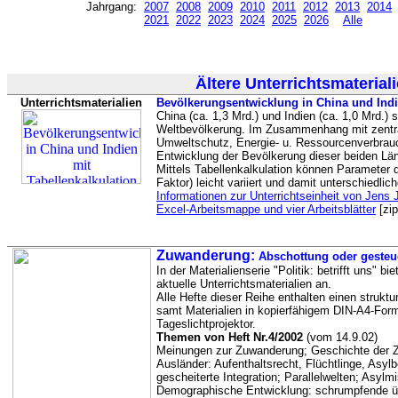
Jahrgang:
2007
2008
2009
2010
2011
2012
2013
2014
2021
2022
2023
2024
2025
2026
Alle
Ältere Unterrichtsmaterial
Unterrichtsmaterialien
Bevölkerungsentwicklung in China und Indi
China (ca. 1,3 Mrd.) und Indien (ca. 1,0 Mrd.) st
Weltbevölkerung. Im Zusammenhang mit zentra
Umweltschutz, Energie- u. Ressourcenverbrauch
Entwicklung der Bevölkerung dieser beiden Lä
Mittels Tabellenkalkulation können Paramete
Faktor) leicht variiert und damit unterschiedli
Informationen zur Unterrichtseinheit von Jens
Excel-Arbeitsmappe und vier Arbeitsblätter
[zi
Zuwanderung:
Abschottung oder gesteue
In der Materialienserie "Politik: betrifft uns" b
aktuelle Unterrichtsmaterialien an.
Alle Hefte dieser Reihe enthalten einen strukturi
samt Materialien in kopierfähigem DIN-A4-Form
Tageslichtprojektor.
Themen von Heft Nr.4/2002
(vom 14.9.02)
Meinungen zur Zuwanderung; Geschichte der Z
Ausländer: Aufenthaltsrecht, Flüchtlinge, Asyl
gescheiterte Integration; Parallelwelten; Asylm
Demographische Entwicklung: schrumpfende ü