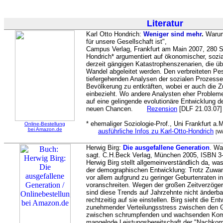
Literatur
Karl Otto Hondrich:
Weniger sind mehr
.
Warum 
für unsere Gesellschaft ist",
Campus Verlag, Frankfurt am Main 2007, 280 S
Hondrich* argumentiert auf ökonomischer, sozia
derzeit gängigen Katastrophenszenarien, die ü
Wandel abgeleitet werden. Den verbreiteten Pe
tiefergehenden Analysen der sozialen Prozesse
Bevölkerung zu entkräften, wobei er auch die 
einbezieht. Wo andere Analysten eher Problem
auf eine gelingende evolutionäre Entwicklung d
neuen Chancen.
Rezension
[DLF 21.03.07]
* ehemaliger Soziologie-Prof., Uni Frankfurt a.
Online-Bestellung
bei Amazon.de
ausführliche Infos zu Karl-Otto-Hondrich
[Wi
Herwig Birg:
Die ausgefallene Generation
. Wa
sagt. C.H.Beck Verlag, München 2005, ISBN 3
Herwig Birg stellt allgemeinverständlich da, w
der demographischen Entwicklung: Trotz Zuwa
vor allem aufgrund zu geringer Geburtenraten in
voranschreiten. Wegen der großen Zeitverzöge
sind diese Trends auf Jahrzehnte nicht änderbar
rechtzeitig auf sie einstellen. Birg sieht die En
zunehmender Verteilungsstress zwischen den 
zwischen schrumpfenden und wachsenden Kom
mangelnde Leistungsbereitschaft der "Nachko