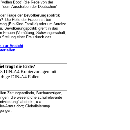
"vollen Boot" (die Rede von der
- "dem Aussterben der Deutschen" -
.
 der Frage der
Bevölkerungspolitik
? Die Rolle der Frauen ist bei
wang (Ein-Kind-Familie) oder um Anreize
r. Bevölkerungspolitik greift in das
on Frauen (Verhütung, Schwangerschaft,
 Stellung einer Frau durch das
n zur Ansicht
terialien
iel trägt die Erde?
 18 DIN-A4 Kopiervorlagen mit
arbige DIN-A4 Folien
len Zeitungsartikeln, Buchauszügen,
ngen, die wesentliche schulrelevante
twicklung" abdeckt, u.a.:
er-Armut dort; Globalisierung/
gungen;
)