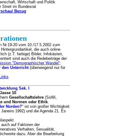
nschaft, Wirtschaft und Politik
 Streit im Bundesrat
orschau/ Bezug
rationen
 in Nr.19-20 vom 10./17.5.2002 zum
 Hintergrundartikel, die auch online
ich (z.T. farbige) Bilder, Infokästen,
entiert sind auch die Redebeiträge der
ission "Demographischer Wandel"
.
 den Unterricht
(überwiegend nur für
 Links
wicklung Sek. I
Klasse 10
.
chern
Gesellschaftslehre
(SoWi,
te und Normen oder Ethik
.
 der Norden?
" ist von großer Wichtigkeit
 Janeiro 1992) und die Agenda 21. Es
ilaspekt.
 auch auf Faktoren der
eratives Verhalten, Sexualität,
Stichworte dazu. Aber die Bearbeitung