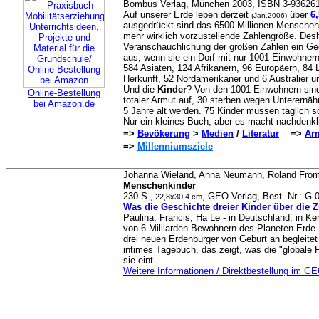
Bombus Verlag, München 2003, ISBN 3-936261-
Auf unserer Erde leben derzeit
über
6,
(Jan.2006)
ausgedrückt sind das 6500 Millionen Menschen
mehr wirklich vorzustellende Zahlengröße. Des
Veranschauchlichung der großen Zahlen ein Ge
aus, wenn sie ein Dorf mit nur 1001 Einwohner
584 Asiaten, 124 Afrikanern, 96 Europäern, 84 
Herkunft, 52 Nordamerikaner und 6 Australier 
Und die
Kinder
? Von den 1001 Einwohnern sin
Online-Bestellung
totaler Armut auf, 30 sterben wegen Unterernäh
bei Amazon.de
5 Jahre alt werden. 75 Kinder müssen täglich s
Nur ein kleines Buch, aber es macht nachdenkl
=>
Bevökerung
>
Medien
/
Literatur
=>
Ar
=>
Millenniumsziele
Johanna Wieland, Anna Neumann, Roland From
Menschenkinder
230 S.,
, GEO-Verlag, Best.-Nr.: G 
22,8x30,4 cm
Was die Geschichte dreier Kinder über die Z
Paulina, Francis, Ha Le - in Deutschland, in Ke
von 6 Milliarden Bewohnern des Planeten Erde.
drei neuen Erdenbürger von Geburt an begleitet
intimes Tagebuch, das zeigt, was die "globale 
sie eint.
Weitere Informationen / Direktbestellung im G