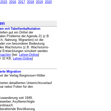
2015
2016
2017
2018
2019
2020
ien
en mit Tabellenkalkulation
ellen gut ein Drittel der
len Probleme der Agenda 21 (z.B.
, Nahrung, Migranten) ist die
nder von besonderer Bedeutung.
r des Wachstums (z.B. Wachstums-
che Entwicklungen simuliert werden.
 Joachim
[bei:
Lehrer-Online
]
p/ 32 KB,
Lehrer-Online
]
rte Migration
ietet der Verlag Bergmoser+Höller
erten detaillierten Unterrichtsverlauf
at nebst Folien für den
uwanderung seit 1949;
bewerber, Asylberechtigte
issbrauch
beralternde Bevölkerung