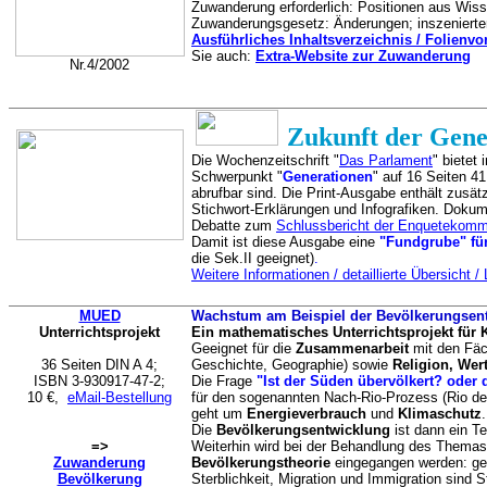
Zuwanderung erforderlich: Positionen aus Wisse
Zuwanderungsgesetz: Änderungen; inszenierter
Ausführliches Inhaltsverzeichnis / Folienv
Sie auch:
Extra-Website zur Zuwanderung
Nr.4/2002
Zukunft der Gene
Die Wochenzeitschrift "
Das Parlament
" bietet
Schwerpunkt "
Generationen
" auf 16 Seiten 41
abrufbar sind. Die Print-Ausgabe enthält zusätzl
Stichwort-Erklärungen und Infografiken. Dokum
Debatte zum
Schlussbericht der Enquetekomm
Damit ist diese Ausgabe eine
"Fundgrube" für
die Sek.II geeignet)
.
Weitere Informationen / detaillierte Übersicht /
MUED
Wachstum am Beispiel der Bevölkerungsent
Unterrichtsprojekt
Ein mathematisches Unterrichtsprojekt für 
Geeignet für die
Zusammenarbeit
mit den Fä
36 Seiten DIN A 4;
Geschichte, Geographie) sowie
Religion, Wer
ISBN 3-930917-47-2;
Die Frage
"Ist der Süden übervölkert? oder
10 €,
eMail-Bestellung
für den sogenannten Nach-Rio-Prozess (Rio de
geht um
Energieverbrauch
und
Klimaschutz
.
Die
Bevölkerungsentwicklung
ist dann ein Te
=>
Weiterhin wird bei der Behandlung des Themas
Zuwanderung
Bevölkerungstheorie
eingegangen werden: gen
Bevölkerung
Sterblichkeit, Migration und Immigration sind 