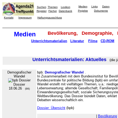
Medien
Links
Daten
Suchen
Themen
Lexikon
Projekte
Dokumente
Register
Fächer
Datenbank
Kontakt
Impressum
Haftungsausschluss
Medien
Bevölkerung, Demographie, M
Unterrichtsmaterialien
Literatur
Filme
CD-ROM
Unterrichtsmaterialien: Aktuelles
(die j
Demografischer
bpb:
Demografischer Wandel
.
Wandel
In Zusammenarbeit mit dem Bundesinstitut für Bevöl
Bundeszentrale für politische Bildung (bpb) ein um
Wandel erstellt mit vielfältigen Themen, u.a.: niedri
Dossier
Lebenserwartung; alternde Gesellschaft; Familienpolit
18.06.26
(98)
Einwanderungsgesellschaft; soziale Sicherungssyste
Weltbevölkerung. Das Dossier bündelt Daten, erklärt 
Debatten wissenschaftlich ein.
Dossier: Übersicht
(bpb)
|
Bevölkerung