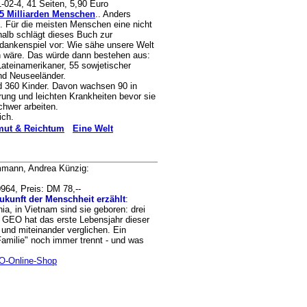
02-4, 41 Seiten, 5,90 Euro
5 Milliarden Menschen
.. Anders
. Für die meisten Menschen eine nicht
halb schlägt dieses Buch zur
dankenspiel vor: Wie sähe unsere Welt
n wäre. Das würde dann bestehen aus:
Lateinamerikaner, 55 sowjetischer
und Neuseeländer.
d 360 Kinder. Davon wachsen 90 in
rung und leichten Krankheiten bevor sie
chwer arbeiten.
ich.
mut & Reichtum
Eine Welt
mann, Andrea Künzig:
0964, Preis: DM 78,--
ukunft der Menschheit erzählt
:
nia, in Vietnam sind sie geboren: drei
 GEO hat das erste Lebensjahr dieser
 und miteinander verglichen. Ein
Familie" noch immer trennt - und was
EO-Online-Shop