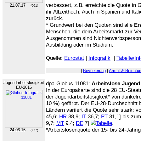
verbessert, z.B. erreichte die Quote in
21.07.17
(961)
ihr Allzeithoch. Auch in Spanien und Ital
zurück.
* Grundwert bei den Quoten sind alle
Er
Menschen, die dem Arbeitsmarkt zur Ve
Ausgenommen sind Nichterwerbspersone
Ausbildung oder im Studium.
Quelle:
Eurostat
|
Infografik
|
Tabelle/In
|
Bevölkerung
|
Armut & Reichtu
Jugendarbeitslosigkeit
dpa-Globus 11081:
Arbeitslose Jugend
EU-2016
In der Europakarte sind die 28 EU-Staat
der Jugendarbeitslosigkeit* von dunkelro
10 %) gefärbt. Der EU-28-Durchschnitt 
Ländern variiert die Quote sehr stark: vo
45,6;
HR
38,9;
IT
36,7;
PT
31,1] bis zum
9,7;
MT
9,4;
DE
7]
.
*Arbeitslosenquote der 15- bis 24-Jähr
24.06.16
(777)