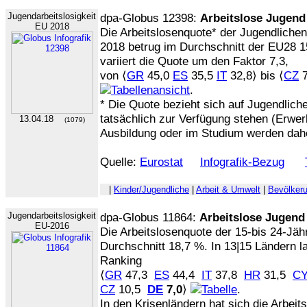
Jugendarbeitslosigkeit
dpa-Globus 12398:
Arbeitslose Jugend
EU 2018
Die Arbeitslosenquote* der Jugendlichen
2018 betrug im Durchschnitt der EU28 1
variiert die Quote um den Faktor 7,3,
von ⟨
GR
45,0
ES
35,5
IT
32,8⟩ bis ⟨
CZ
7
.
* Die Quote bezieht sich auf Jugendlich
tatsächlich zur Verfügung stehen (Erwer
13.04.18
(1079)
Ausbildung oder im Studium werden dah
Quelle:
Eurostat
Infografik-Bezug
|
Kinder/Jugendliche
|
Arbeit & Umwelt
|
Bevölker
Jugendarbeitslosigkeit
dpa-Globus 11864:
Arbeitslose Jugend
EU-2016
Die Arbeitslosenquote der 15-bis 24-Jäh
Durchschnitt 18,7 %. In 13|15 Ländern l
Ranking
⟨
GR
47,3
ES
44,4
IT
37,8
HR
31,5
C
CZ
10,5
DE
7,0
⟩
.
In den Krisenländern hat sich die Arbei