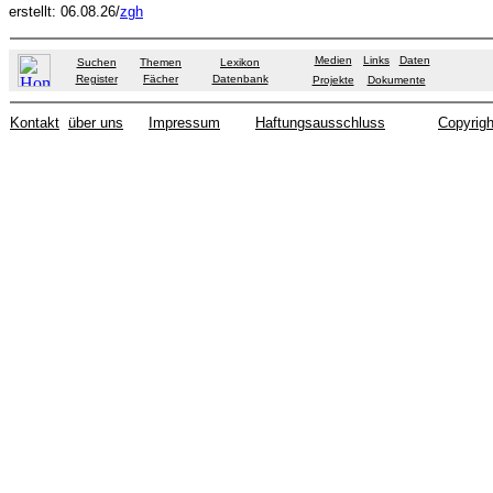
erstellt: 06.08.26/
zgh
Medien
Links
Daten
Suchen
Themen
Lexikon
Register
Fächer
Datenbank
Projekte
Dokumente
Kontakt
über uns
Impressum
Haftungsausschluss
Copyrigh