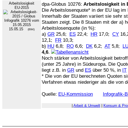
Arbeitslosigkeit
dpa-Globus 10276:
Arbeitslosigkeit in
EU-2015
Die Arbeitslosenquote* in der EU lag im 
Innerhalb der Staaten variiert sie sehr 
Staaten zeigt. Die 8 Staaten mit der a) 
Arbeitslosenquote (in %):
15.05.15
(694)
a)
GR
25,6;
ES
22,4;
HR
17,0;
CY
16,
12,1;
FR
10,3;
b)
HU
6,8;
RO
6,6;
DK
6,2;
AT
5,8;
L
4,6
.
Noch stärker von Arbeitslosigkeit betrof
(unter 25 Jahre) in Südeuropa. Die Quot
liegt z.B. in
GR
und
ES
über 50 %, in
IT
* Die von der EU berechneten Quoten s
Verfahren etwas niederiger als die von d
Quelle:
EU-Kommission
Infografik-
|
Arbeit & Umwelt
|
Konsum & Pro