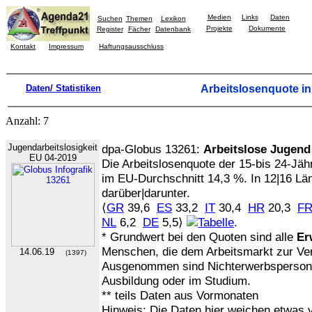
Medien
Links
Daten
Suchen
Themen
Lexikon
Projekte
Dokumente
Register
Fächer
Datenbank
Kontakt
Impressum
Haftungsausschluss
Daten/ Statistiken
Arbeitslosenquote in
Anzahl: 7
Jugendarbeitslosigkeit
dpa-Globus 13261:
Arbeitslose Jugend
EU 04-2019
Die Arbeitslosenquote der 15-bis 24-Jähr
im EU-Durchschnitt 14,3 %. In 12|16 Lä
darüber|darunter.
⟨
GR
39,6
ES
33,2
IT
30,4
HR
20,3
F
NL
6,2
DE
5,5⟩
.
* Grundwert bei den Quoten sind alle
Er
Menschen, die dem Arbeitsmarkt zur Ve
14.06.19
(1397)
Ausgenommen sind Nichterwerbspersone
Ausbildung oder im Studium.
** teils Daten aus Vormonaten
Hinweis: Die Daten hier weichen etwas vo