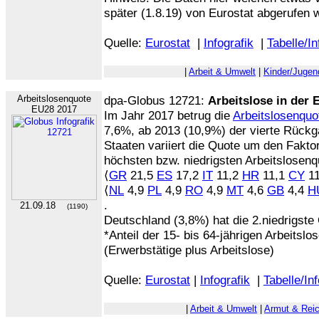
später (1.8.19) von Eurostat abgerufen 
Quelle:
Eurostat
|
Infografik
|
Tabelle/In
|
Arbeit & Umwelt
|
Kinder/Jugen
Arbeitslosenquote
dpa-Globus 12721:
Arbeitslose in der 
EU28 2017
Im Jahr 2017 betrug die
Arbeitslosenquo
7,6%, ab 2013 (10,9%) der vierte Rückg
Staaten variiert die Quote um den Faktor
höchsten bzw. niedrigsten Arbeitslosenq
⟨
GR
21,5
ES
17,2
IT
11,2
HR
11,1
CY
1
⟨
NL
4,9
PL
4,9
RO
4,9
MT
4,6
GB
4,4
H
.
21.09.18
(1190)
Deutschland (3,8%) hat die 2.niedrigste
*Anteil der 15- bis 64-jährigen Arbeits
(Erwerbstätige plus Arbeitslose)
Quelle:
Eurostat
|
Infografik
|
Tabelle/In
|
Arbeit & Umwelt
|
Armut & Rei