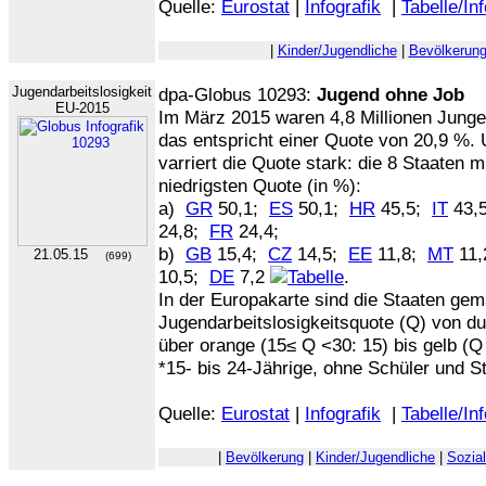
Quelle:
Eurostat
|
Infografik
|
Tabelle/In
|
Kinder/Jugendliche
|
Bevölkerun
Jugendarbeitslosigkeit
dpa-Globus 10293:
Jugend ohne Job
EU-2015
Im März 2015 waren 4,8 Millionen Jungen
das entspricht einer Quote von 20,9 %.
varriert die Quote stark: die 8 Staaten m
niedrigsten Quote (in %):
a)
GR
50,1;
ES
50,1;
HR
45,5;
IT
43,
24,8;
FR
24,4;
b)
GB
15,4;
CZ
14,5;
EE
11,8;
MT
11
21.05.15
(699)
10,5;
DE
7,2
.
In der Europakarte sind die Staaten gem
Jugendarbeitslosigkeitsquote (Q) von du
über orange (15≤ Q <30: 15) bis gelb (Q 
*15- bis 24-Jährige, ohne Schüler und S
Quelle:
Eurostat
|
Infografik
|
Tabelle/In
|
Bevölkerung
|
Kinder/Jugendliche
|
Sozia