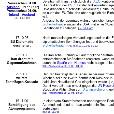
Bereitschaft Irans, sich durch die
IAEO
kontrolli
Presseschau 31.08.
Die Reaktion der
P5+1
Länder fällt erwartungsge
Ausland
[DLF 31.8.06]
USA drängen auf schnelle Sanktionen; China und
Presseschau 01.09.
so auch das EU-Trio, das aber zugleich die Einh
Inland
Ausland
will.
[DLF 01.9.06]
Angesichts der abermals wahrscheinlichen lang
Sicherheitsrat
erwägen die USA, mit einer "
Koal
Sanktionen zu belegen.
[
taz 31.8.06
]
17.10.06
Nach monatelangen Verhandlungen stellen die E
EU-Diplomatie
diplomatischen Bemühungen fest und überweise
gescheitert
Sicherheitsrat
.
[
ARD-Text 17.10.06, S.122
]
22.10.06
Die iranische Führung will auf mögliche Straf
Iran droht mit
entsprechenden Maßnahmen reagieren, wobei Au
Gegenmaßnahmen
durch die
Straße von Hormus
nicht ausgeschlos
[
DLF-Nachrichten 22.10.06, 18:00
]
25.10.06
Der Iran bestätigt den
Ausbau
seiner umstritte
weitere
Wochen sei eine zweite Zentrifugen-Kaskade in
Zentrifugen-Kaskade
bald Uran-Hexafluorid-Gas eingeleitet werde. (->
Damit verstößt Iran erneut gegen die
UN-Resolut
Stopp aller Aktivitäten zur
Urananreicherung
gefo
[
DLF-Nachrichten 25.10.06, 18:00
]
15.11.06
In einer vom Staatsfernsehen übertragenen Rede
Bekräftigung des
Achmadinedschad an, Iran werde sein Recht au
Atomprogramms
verteidigen.
[
taz 16.11.06
]