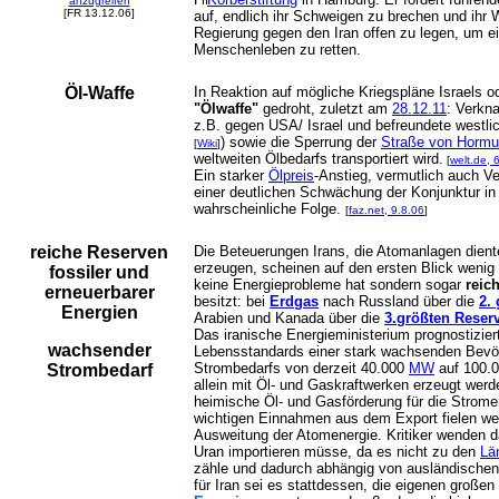
anzugreifen
[FR 13.12.06]
auf, endlich ihr Schweigen zu brechen und ihr 
Regierung gegen den Iran offen zu legen, um e
Menschenleben zu retten.
Öl-Waffe
In Reaktion auf mögliche Kriegspläne Israels o
"Ölwaffe"
gedroht, zuletzt am
28.12.11
: Verkn
z.B. gegen USA/ Israel und befreundete westli
) sowie die Sperrung der
Straße von Horm
[
Wiki
]
weltweiten Ölbedarfs transportiert wird.
[
welt.de, 
Ein starker
Ölpreis
-Anstieg, vermutlich auch 
einer deutlichen Schwächung der Konjunktur in
wahrscheinliche Folge.
[
faz.net, 9.8.06
]
reiche Reserven
Die Beteuerungen Irans, die Atomanlagen dien
erzeugen, scheinen auf den ersten Blick wenig p
fossiler und
keine Energieprobleme hat sondern sogar
reic
erneuerbarer
besitzt: bei
Erdgas
nach Russland über die
2.
Energien
Arabien und Kanada über die
3.größten Reser
Das iranische Energieministerium prognostiziert
wachsender
Lebensstandards einer stark wachsenden Bevöl
Strombedarfs von derzeit 40.000
MW
auf 100.
Strombedarf
allein mit Öl- und Gaskraftwerken erzeugt wer
heimische Öl- und Gasförderung für die Strom
wichtigen Einnahmen aus dem Export fielen we
Ausweitung der Atomenergie. Kritiker wenden d
Uran importieren müsse, da es nicht zu den
Lä
zähle und dadurch abhängig von ausländischen 
für Iran sei es stattdessen, die eigenen große