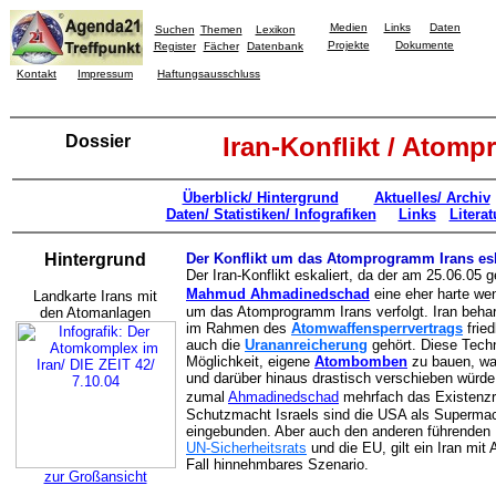
Medien
Links
Daten
Suchen
Themen
Lexikon
Projekte
Dokumente
Register
Fächer
Datenbank
Kontakt
Impressum
Haftungsausschluss
Dossier
Iran-Konflikt / Atom
Überblick/ Hintergrund
Aktuelles/ Archiv
Daten/ Statistiken/ Infografiken
Links
Literat
Hintergrund
Der Konflikt um das Atomprogramm Irans esk
Der Iran-Konflikt eskaliert, da der am 25.06.05 
Mahmud Ahmadinedschad
eine eher harte we
Landkarte Irans mit
um das Atomprogramm Irans verfolgt. Iran behar
den Atomanlagen
im Rahmen des
Atomwaffensperrvertrags
fried
auch die
Urananreicherung
gehört. Diese Techno
Möglichkeit, eigene
Atombomben
zu bauen, was
und darüber hinaus drastisch verschieben würde.
zumal
Ahmadinedschad
mehrfach das Existenzre
Schutzmacht Israels sind die USA als Supermach
eingebunden. Aber auch den anderen führenden M
UN-Sicherheitsrats
und die EU, gilt ein Iran mit
Fall hinnehmbares Szenario.
zur Großansicht