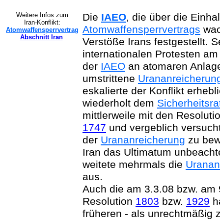
Weitere Infos zum
Die
IAEO
, die über die Einha
Iran-Konflikt:
Atomwaffensperrvertrags
wac
Atomwaffensperrvertrag
Abschnitt Iran
Verstöße Irans festgestellt. S
internationalen Protesten am
der
IAEO
an atomaren Anlage
umstrittene
Urananreicherun
eskalierte der Konflikt erheb
wiederholt dem
Sicherheitsra
mittlerweile mit den Resolut
1747
und vergeblich versucht
der
Urananreicherung
zu bew
Iran das Ultimatum unbeachte
weitete mehrmals die
Uranan
aus.
Auch die am 3.3.08 bzw. am 
Resolution
1803
bzw.
1929
ha
früheren - als unrechtmäßig