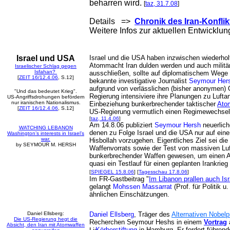
beharren wird.
[
taz, 31.7.08
]
Details =>
Chronik des Iran-Konflik
Weitere Infos zur aktuellen Entwicklu
Israel und USA
Israel und die USA haben inzwischen wiederholt
Atommacht Iran dulden werden und auch militäris
Israelischer Schlag gegen
Isfahan?
ausschließen, sollte auf diplomatischem Wege
[
ZEIT 16/12.4.06
, S.12]
bekannte investigative Journalist
Seymour Her
aufgrund von verlässlichen (bisher anonymen) 
"Und das bedeutet Krieg".
Regierung intensiviere ihre Planungen zu Lufta
US-Angriffsdrohungen befördern
nur iranischen Nationalismus.
Einbeziehung bunkerbrechender taktischer
Ato
[
ZEIT 16/12.4.06
, S.12]
US-Regierung vermutlich einen Regimewechsel 
[
taz, 11.4.06
]
Am 14.8.06 publiziert
Seymour Hersh
neuerlic
WATCHING LEBANON
denen zu Folge Israel und die USA nur auf ein
Washington’s interests in Israel’s
war.
Hisbollah vorzugehen. Eigentliches Ziel sei di
by SEYMOUR M. HERSH
Waffenvorrats sowie der Test von massiven Lu
bunkerbrechender Waffen gewesen, um einen Ang
quasi ein Testlauf für einen geplanten Irankrie
[
SPIEGEL 15.8.06
] [
Tagesschau 17.8.06
]
Im FR-Gastbeitrag "
Im Libanon prallen auch Isr
gelangt
Mohssen Massarrat
(Prof. für Politik 
ähnlichen Einschätzungen.
Daniel Ellsberg:
Daniel Ellsberg
, Träger des
Alternativen Nobelp
Die US-Regierung hegt die
Recherchen Seymour Heshs in einem
Vortrag
Absicht, den Iran mit Atomwaffen
Körberstiftung
in Hamburg. Er fordert führen