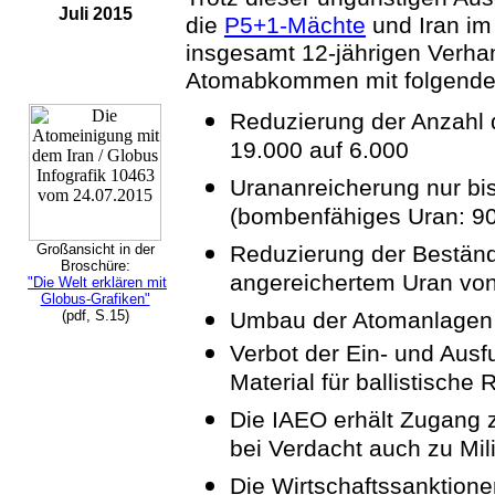
Juli 2015
die
P5+1-Mächte
und Iran im
insgesamt 12-jährigen Verh
Atomabkommen mit folgend
Reduzierung der Anzahl 
19.000 auf 6.000
Urananreicherung nur bi
(bombenfähiges Uran: 9
Großansicht in der
Reduzierung der Beständ
Broschüre:
angereichertem Uran vo
"Die Welt erklären mit
Globus-Grafiken"
(pdf, S.15)
Umbau der Atomanlagen 
Verbot der Ein- und Ausf
Material für ballistische
Die IAEO erhält Zugang 
bei Verdacht auch zu Mil
Die Wirtschaftssanktione