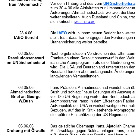
Vor dem Hintergrund des vom
UN-Sicherheitsra
Iran "Atommacht"
zum 30.4.06 alle Aktivitäten zur Urananreicherun
Äußerungen Ahmadinedschads weltweit die Besor
weiter eskalieren.
Auch
Russland und China, trad
sich
kritisch.
[
WELT 13.4.06
]
28.4.06
Die
IAEO
wirft in ihrem neuen Bericht Iran weit
IAEO-Bericht
stellt fest, dass Iran entgegen den Forderungen
Urananreicherung weiter betreibe.
03.05.06
Nach ergebnislosem Verstreichen des Ultimatum
Resolutionsentwurf
Frankreich einen Resolutionsentwurf in den Welts
im UN-Sicherheitsrat
iranische Atomprogramm als eine "Bedrohung von 
wird. Die USA und Deutschland unterstützen den
Russland fordern aber umfangreiche Änderungen
langwierigen Verhandlungen.
08.05.06
Irans Präsident Ahmadinedschad wendet sich üb
Ahmadinedschad:
Bush und schlägt "neue Lösungen als Ausweg au
Brief an George
vor. Die US-Regierung wertet den Brief jedoch 
W.Bush
Atomprogramm Irans: In dem 18-seitigen Papier kr
Außenpolitik der USA in weitschweifigen Formuli
Bezügen, auf das in Kritik stehende Atomprogram
die spätere Einschätzung der US-Regierung.
05.06.06
Das geistliche Oberhaupt Irans, Ajatollah Chamen
Drohung mit Ölwaffe
Militärschlags gegen Nuklearanlagen Irans, eine