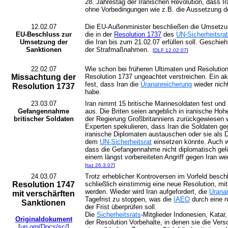
28. Jahrestag der Iranischen Revolution, dass Ir
ohne Vorbedingungen wie z.B. die Aussetzung 
12.02.07
Die EU-Außenminister beschließen die Umsetzun
EU-Beschluss zur
die in der
Resolution 1737
des
UN-Sicherheitsrat
Umsetzung der
die Iran bis zum 21.02.07 erfüllen soll. Geschieh
Sanktionen
der Strafmaßnahmen.
[
DLF 12.02.07
]
22.02.07
Wie schon bei früheren Ultimaten und Resolutione
Missachtung der
Resolution 1737 ungeachtet verstreichen. Ein ak
fest, dass Iran die
Urananreicherung
wieder nich
Resolution 1737
habe.
23.03.07
Iran nimmt 15 britische Marinesoldaten fest und 
Gefangennahme
aus. Die Briten seien angeblich in iranische Ho
britischer Soldaten
der Regierung Großbritanniens zurückgewiesen w
Experten spekulieren, dass Iran die Soldaten ge
iranische Diplomaten austauschen oder sie als D
dem
UN-Sicherheitsrat
einsetzen könnte. Auch w
dass die Gefangennahme nicht diplomatisch gel
einem längst vorbereiteten Angriff gegen Iran we
[
taz 26.3.07
]
24.03.07
Trotz erheblicher Kontroversen im Vorfeld besch
Resolution 1747
schließlich einstimmig eine neue Resolution, mit
werden. Wieder wird Iran aufgefordert, die
Urana
mit verschärften
Tagefrist zu stoppen, was die
IAEO
durch eine n
Sanktionen
der Frist überprüfen soll.
Die
Sicherheitsrats
-Mitglieder Indonesien, Katar
Originaldokument
der Resolution Vorbehalte, in denen sie die Vers
[
un.org/Docs/sc/
]