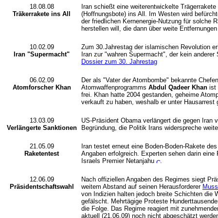
18.08.08
Iran schießt eine weiterentwickelte Trägerraket
Träkerrakete ins All
(Hoffnungsbote) ins All. Im Westen wird befürch
der friedlichen Kernenergie-Nutzung für solche
herstellen will, die dann über weite Entfernung
10.02.09
Zum 30.Jahrestag der islamischen Revolution e
Iran "Supermacht"
Iran zur "wahren Supermacht", der kein anderer
Dossier zum 30. Jahrestag
06.02.09
Der als "Vater der Atombombe" bekannte Chefen
Atomforscher Khan
Atomwaffenprogramms
Abdul Qadeer Khan
ist
frei. Khan hatte 2004 gestanden, geheime Atom
verkauft zu haben, weshalb er unter Hausarrest 
13.03.09
US-Präsident Obama verlängert die gegen Iran 
Verlängerte Sanktionen
Begründung, die Politik Irans widerspreche weit
21.05.09
Iran testet erneut eine Boden-Boden-Rakete des
Raketentest
Angaben erfolgreich. Experten sehen darin ein
Israels Premier Netanjahu
.
12.06.09
Nach offiziellen Angaben des Regimes siegt Pr
Präsidentschaftswahl
weitem Abstand auf seinen Herausforderer
Muss
von Indizien halten jedoch breite Schichten die 
gefälscht. Mehrtägige Proteste Hunderttausender
die Folge. Das Regime reagiert mit zunehmender
aktuell (21.06.09) noch nicht abgeschätzt werde