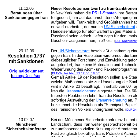
11.12.06
Neuer Resolutionsentwurf zu Iran-Sanktionen
Beratungen über
In New York haben die
P5+1-Staaten
ihre Berat
Sanktionen gegen Iran
fortgesetzt, um auf das umstrittene Atomprogra
aufgeben will. Frankreich und Großbritannien h
entwurf erarbeitet, der nun im
UN-Sicherheitsrat
d
Handelsembargo für atomwaffenfähiges Material 
Russland seien jedoch Lieferungen für den irani
Buschehr ausgenommen, hieß es.
[
DLF-Nachrichte
23.12.06
Der
UN-Sicherheitsrat
beschließt einstimmig ei
Resolution 1737
gegen Iran. In der Resolution wird erneut die Ein
diebezüglicher Forschung und Entwicklung gefor
mit Sanktionen
aufgefordert, Iran keine Materialien und Technolo
Weiterführung des Atom- und Raketenprogramms
Originaldokument
[
DLF-Nachrichten 23.12.06, 18:00
]
[
un.org/Docs/sc/
]
Gemäß Artikel 19 der Resolution sollen alle Staa
welche Maßnahmen sie zur Umsetzung der Sankt
wird in Artikel 23 beauftragt, innerhalb von 60 Ta
Iran die
Urananreicherung
eingestellt hat. Die 6
In ersten Reaktionen lehnt Iran die Resolution a
sofortige Ausweitung der
Urananreicherung
an. P
bezeichnet die Resolution als "Schnipsel Papier
des iranischen Volkers untergraben wolle.
[
DLF 24
10.02.07
Bei der Münchener Sicherheitskonferenz betont 
Münchener
Laridschani, dass Iran weiter gesprächsbereit bl
Sicherheitskonferenz
zur umfassenden zivilen Nutzung der Atomtechn
Fast zeitgleich bekräftigt Irans Präsident Ac