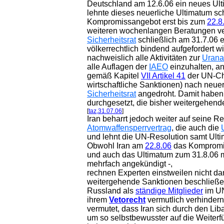
Deutschland am 12.6.06 ein neues Ult
lehnte dieses neuerliche Ultimatum sc
Kompromissangebot erst bis zum
22.8
weiteren wochenlangen Beratungen v
Sicherheitsrat
schließlich am 31.7.06 ei
völkerrechtlich bindend aufgefordert w
nachweislich alle Aktivitäten zur
Urana
alle Auflagen der
IAEO
einzuhalten, a
gemäß Kapitel
VII Artikel 41
der UN-Cha
wirtschaftliche Sanktionen) nach neue
Sicherheitsrat
angedroht. Damit haben
durchgesetzt, die bisher weitergehen
[
taz,31.07.06
]
Iran beharrt jedoch weiter auf seine 
Atomwaffensperrvertrag
, die
auch die
und lehnt die UN-Resolution samt Ult
Obwohl Iran am
22.8.06
das Kompromis
und auch das Ultimatum zum 31.8.06 m
mehrfach angekündigt -,
rechnen Experten einstweilen nicht da
weitergehende Sanktionen beschließe
Russland als
ständige Mitglieder
im UN
ihrem
Vetorecht
vermutlich verhinder
vermutet, dass Iran sich durch den Liba
um so selbstbewusster auf die Weiter