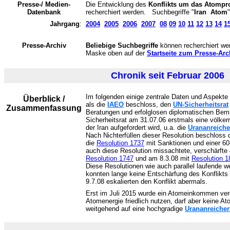
Presse-/ Medien
-
Die Entwicklung des
Konflikts um das Atomp
Datenbank
recherchiert werden. Suchbegriffe "
Iran Atom
"
Jahrgang
:
2004
2005
2006
2007
08
09
10
11
12
13
14
1
Presse-Archiv
Beliebige Suchbegriffe
können recherchiert wer
Maske oben auf der
Startseite zum Presse-Arc
Chronik seit Februar 2006
Im folgenden einige zentrale Daten und Aspekte 
Überblick /
als die
IAEO
beschloss, den
UN-Sicherheitsrat
Zusammenfassung
Beratungen und erfolglosen diplomatischen Bem
Sicherheitsrat am 31.07.06 erstmals eine völkerr
der Iran aufgefordert wird, u.a. die
Urananreich
Nach Nichterfüllen dieser Resolution beschloss
die
Resolution 1737
mit Sanktionen und einer 60-
auch diese Resolution missachtete, verschärfte
Resolution 1747
und am 8.3.08 mit
Resolution 1
Diese Resolutionen wie auch parallel laufende 
konnten lange keine Entschärfung des Konflikts
9.7.08 eskalierten den Konflikt abermals.
Erst im Juli 2015 wurde ein Atomeinkommen vere
Atomenergie friedlich nutzen, darf aber keine
weitgehend auf eine hochgradige
Urananreiche