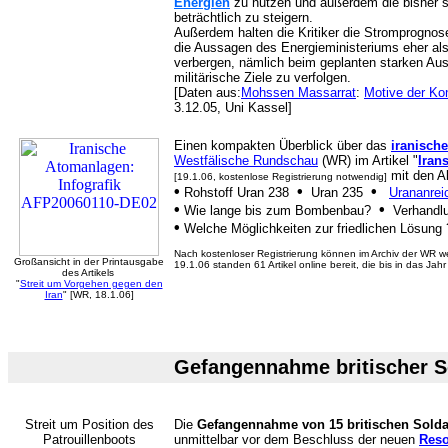
Energien
zu nutzen und außerdem die bisher 
beträchtlich zu steigern.
Außerdem halten die Kritiker die Stromprognos
die Aussagen des Energieministeriums eher als
verbergen, nämlich beim geplanten starken Au
militärische Ziele zu verfolgen.
[Daten aus:
Mohssen Massarrat
:
Motive der Kon
3.12.05, Uni Kassel]
Einen kompakten Überblick über das
iranisc
Westfälische Rundschau
(WR) im Artikel "
Iran
mit den A
[19.1.06, kostenlose Registrierung notwendig]
•
•
•
Rohstoff Uran 238
Uran 235
Urananrei
•
•
Wie lange bis zum Bombenbau?
Verhandl
•
Welche Möglichkeiten zur friedlichen Lösung 
Nach kostenloser Registrierung können im Archiv der WR wei
Großansicht in der Printausgabe
19.1.06 standen 61 Artikel online bereit, die bis in das Jah
des Artikels
"
Streit um Vorgehen gegen den
Iran
" [WR, 18.1.06]
Gefangennahme britischer S
Streit um Position des
Die
Gefangennahme von 15 britischen Solda
Patrouillenboots
unmittelbar vor dem Beschluss der neuen
Reso