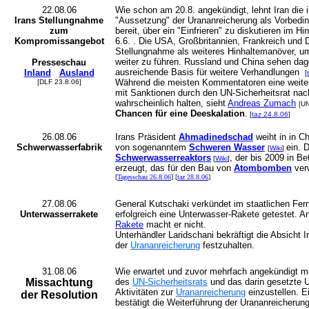
22.08.06
Wie schon am 20.8. angekündigt, lehnt Iran die i
Irans Stellungnahme
"Aussetzung" der Urananreicherung als Vorbedin
zum
bereit, über ein "Einfrieren" zu diskutieren im Hi
Kompromissangebot
6.6. . Die USA, Großbritannien, Frankreich und 
Stellungnahme als weiteres Hinhaltemanöver, 
weiter zu führen. Russland und China sehen dage
Presseschau
ausreichende Basis für weitere Verhandlungen
Inland
Ausland
[
Während die meisten Kommentatoren eine weiter
[DLF 23.8.06]
mit Sanktionen durch den UN-Sicherheitsrat nac
wahrscheinlich halten, sieht
Andreas Zumach
[U
Chancen für eine Deeskalation
.
[
taz 24.8.06
]
26.08.06
Irans Präsident
Ahmadinedschad
weiht in in C
Schwerwasserfabrik
von sogenanntem
Schweren Wasser
ein. D
[
Wiki
]
Schwerwasserreaktors
, der bis 2009 in B
[
Wiki
]
erzeugt, das für den Bau von
Atombomben
ver
[
Tagesschau 26.8.06
] [
taz 28.8.06
]
27.08.06
General Kutschaki verkündet im staatlichen Fer
Unterwasserrakete
erfolgreich eine Unterwasser-Rakete getestet. 
Rakete
macht er nicht.
Unterhändler Laridschani bekräftigt die Absicht I
der
Urananreicherung
festzuhalten.
31.08.06
Wie erwartet und zuvor mehrfach angekündigt mi
Missachtung
des
UN-Sicherheitsrats
und das darin gesetzte U
Aktivitäten zur
Urananreicherung
einzustellen. E
der Resolution
bestätigt die Weiterführung der Urananreicher