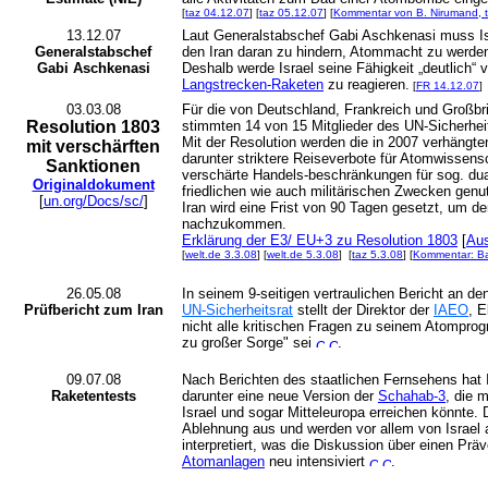
[
taz 04.12.07
] [
taz 05.12.07
] [
Kommentar von B. Nirumand, 
13.12.07
Laut Generalstabschef Gabi Aschkenasi muss Isr
Generalstabschef
den Iran daran zu hindern, Atommacht zu werden,
Gabi Aschkenasi
Deshalb werde Israel seine Fähigkeit „deutlich“
Langstrecken-Raketen
zu reagieren.
[
FR 14.12.07
]
03.03.08
Für die von Deutschland, Frankreich und Großbri
Resolution 1803
stimmten 14 von 15 Mitglieder des UN-Sicherheit
Mit der Resolution werden die in 2007 verhängte
mit verschärften
darunter striktere Reiseverbote für Atomwissensc
Sanktionen
verschärte Handels-beschränkungen für sog. dua
Originaldokument
friedlichen wie auch militärischen Zwecken gen
[
un.org/Docs/sc/
]
Iran wird eine Frist von 90 Tagen gesetzt, um d
nachzukommen.
Erklärung der E3/ EU+3 zu Resolution 1803
[
Aus
[
welt.de 3.3.08
] [
welt.de 5.3.08
] [
taz 5.3.08
] [
Kommentar: Ba
26.05.08
In seinem 9-seitigen vertraulichen Bericht an d
Prüfbericht zum Iran
UN-Sicherheitsrat
stellt der Direktor der
IAEO
, E
nicht alle kritischen Fragen zu seinem Atompr
zu großer Sorge" sei
.
09.07.08
Nach Berichten des staatlichen Fernsehens hat 
Raketentests
darunter eine neue Version der
Schahab-3
, die 
Israel und sogar Mitteleuropa erreichen könnte. D
Ablehnung aus und werden vor allem von Israel
interpretiert, was die Diskussion über einen Prä
Atomanlagen
neu intensiviert
.