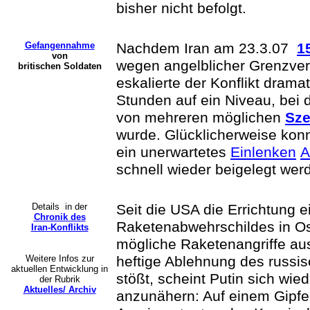
bisher nicht befolgt.
Gefangennahme
Nachdem Iran am 23.3.07
1
von
wegen angelblicher Grenzverl
britischen Soldaten
eskalierte der Konflikt drama
Stunden auf ein Niveau, bei 
von mehreren möglichen
Sze
wurde. Glücklicherweise konn
ein unerwartetes
Einlenken
A
schnell wieder beigelegt wer
Details in der
Seit die USA die Errichtung e
Chronik des
Raketenabwehrschildes in O
Iran-Konflikts
mögliche Raketenangriffe aus
Weitere Infos zur
heftige Ablehnung des russi
aktuellen Entwicklung in
stößt, scheint Putin sich wie
der Rubrik
Aktuelles/ Archiv
anzunähern: Auf einem Gipfel