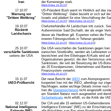
Iran
der Kernenergie stark.
[
Welt-Online 16.10.07
]
17.10.07
US-Präsident Bush warnt im Hinblick auf das i
Warnung vor
"Dritten Weltkrieg". Dabei bezieht er sich auf di
"Drittem Weltkrieg"
Israels und plädiert für eine Verschäfrung der S
[
Welt-Online 17.10.07
]
[
Welt-Online 19.10.07
]
19.10.07
Chefunterhändler Ali Laridschani tritt zurück. S
Rücktritt
Außenminister Said Dschalili, der als enger Vert
Laridschanis
dieser als Hardliner gilt. Experten sehen die Pos
inneren Führungszirkels in Teheran gestärkt.
[
Welt-Online 22.10.07
]
[
Welt-Online 22.10.07
]
]
25.10.07
Die USA verschärfen die Sanktionen gegen Iran: 
verschärfte Sanktionen
iranischen Streitkräfte, werden als Lieferanten
seitens der USA
bezeichnet und ihre Elitetruppe Al-Kuds wird auf
Organisationen gesetzt, die den Terrorismus unt
Sanktionen, die seit der Besetzung der US-Bots
als 20 Einzelpersonen, Unternehmen und Banke
Finanzsystem verwehrt.
[
Welt-Online 26.10.07
]
15.11.07
Der neue Bericht der
IAEO
zum Atomprogramm Ir
IAEO-Prüfbericht
kooperiert Iran mit der IAEO, allerdings nur zöge
Nachfragen, wobei wichtige Details immer noch u
Iran die
Urananreicherung
nicht eingestellt sond
am Standort Natanz noch ausgeweitet und damit
Sicherheitsrats
nicht erfüllt, so die Kritik der IA
02.12.07
Der CIA und alle 15 weiteren US-Geheimdienste 
National Intelligence
Intelligence Estimate" (NIE) zu der Einschätzun
Estimate (NIE)
alle Aktivitäten zum Bau einer Atombombe einges