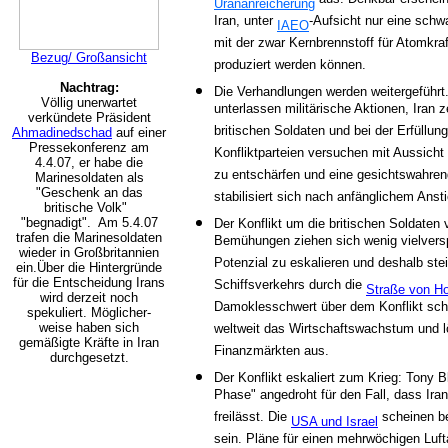
aus. Denkbar erschein
Urananreicherung
Iran, unter
-Aufsicht nur eine sch
IAEO
mit der zwar Kernbrennstoff für Atomkr
Bezug/ Großansicht
produziert werden können.
Nachtrag:
Die Verhandlungen werden weitergeführt.
Völlig unerwartet
unterlassen militärische Aktionen, Iran
verkündete Präsident
britischen Soldaten und bei der Erfüllun
Ahmadinedschad
auf einer
Pressekonferenz am
Konfliktparteien versuchen mit Aussicht 
4.4.07, er habe die
zu entschärfen und eine gesichtswahre
Marinesoldaten als
"Geschenk an das
stabilisiert sich nach anfänglichem Anst
britische Volk"
"begnadigt". Am 5.4.07
Der Konflikt um die britischen Soldaten 
trafen die Marinesoldaten
Bemühungen ziehen sich wenig vielverspr
wieder in Großbritannien
Potenzial zu eskalieren und deshalb ste
ein.Über die Hintergründe
für die Entscheidung Irans
Schiffsverkehrs durch die
Straße von H
wird derzeit noch
Damoklesschwert über dem Konflikt sch
spekuliert. Möglicher-
weise haben sich
weltweit das Wirtschaftswachstum und l
gemäßigte Kräfte in Iran
Finanzmärkten aus.
durchgesetzt.
Der Konflikt eskaliert zum Krieg: Tony B
Phase" angedroht für den Fall, dass Iran
freilässt. Die
scheinen ber
USA und Israel
sein. Pläne für einen mehrwöchigen Lufta