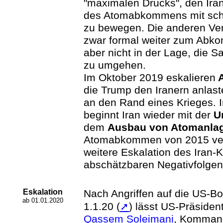
"maximalen Drucks", den Ira
des Atomabkommens mit sch
zu bewegen. Die anderen Ver
zwar formal weiter zum Abk
aber nicht in der Lage, die 
zu umgehen.
Im Oktober 2019 eskalieren
A
die Trump den Iranern anlaste
an den Rand eines Krieges.
beginnt Iran wieder mit der
U
dem
Ausbau von Atomanla
Atomabkommen von 2015 verl
weitere Eskalation des Iran-K
abschätzbaren Negativfolgen
Eskalation
Nach Angriffen auf die US-B
ab 01.01.2020
1.1.20 (
➚
) lässt US-Präside
Qassem Soleimani
, Komman