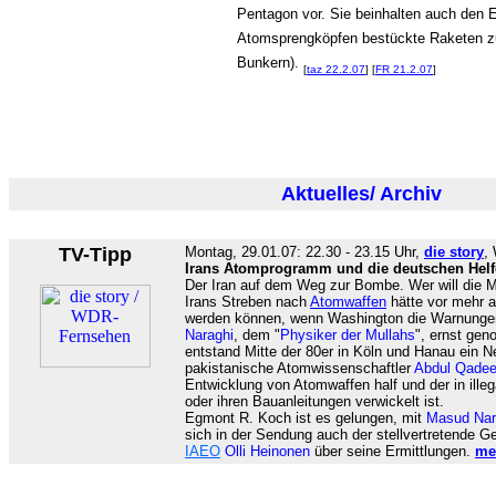
Pentagon vor. Sie beinhalten auch den E
Atomsprengköpfen bestückte Raketen zu
Bunkern).
[
taz 22.2.07
] [
FR 21.2.07
]
Aktuelles/ Archiv
TV-Tipp
Montag, 29.01.07: 22.30 - 23.15 Uhr,
die story
,
Irans Atomprogramm und die deutschen Hel
Der Iran auf dem Weg zur Bombe. Wer will die 
Irans Streben nach
Atomwaffen
hätte vor mehr a
werden können, wenn Washington die Warnungen
Naraghi
, dem "
Physiker der Mullahs
", ernst gen
entstand Mitte der 80er in Köln und Hanau ein N
pakistanische Atomwissenschaftler
Abdul Qadee
Entwicklung von Atomwaffen half und der in ille
oder ihren Bauanleitungen verwickelt ist.
Egmont R. Koch ist es gelungen, mit
Masud Nar
sich in der Sendung auch der stellvertretende Ge
IAEO
Olli Heinonen
über seine Ermittlungen.
me