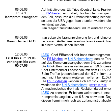
z.B. durch Blockade der Straße von Hormus.
06.06.06
Auf Initiative des EU-Trios (Deutschland, Frankre
P5 + 1
P5+1-Staaten
ein Paket, das Iran Technologien 
Kompromissangebot
den Fall, dass Iran die Urananreicherung beendet,
seitens der USA gegen Iran storniert werden, die
verhängt wurden.
Iran reagiert zurückhaltend und im weiteren zöger
08.06.06
Iran setze die Urananreicherung fort und lehne
Vorwürfe der IAEO
zu lassen. Außerdem beantworte es keine Anfra
in einem vertraulichen Bericht.
12.06.06
IAEO
-Chef ElBaradei hält Irans Atomprogramm n
Frist bis zum 29.06.
Die
P5-Mächte
im
UN-Sicherheitsrat
setzen Tehe
verlängert bis zum
auf das Kompromissangebot vom 6.6. zu antwor
05.07.06
Die
G8
-Außenminister verlängern am 29.6. diese 
Chef Unterhändler
Laridschani mit dem EU-Auße
Beim Treffen (verschoben auf den 6.7.) nimmt
L
auch nicht bei einem weiteren Treffen am 11.07
Die
P5+1-Staaten
wenden sich am 12.7. aufgrund
wieder an den
UN-Sicherheitsrat
.
[
WELT 13.7.06
]
Ahmadinedschad droht als Reaktion darauf erne
IAEO
zu beenden. Er beharrt weiter darauf, ers
Kompromissangebot vom 6.6. zu antworten. Dag
diesen Termin mehrfach als zu langfristig abgel