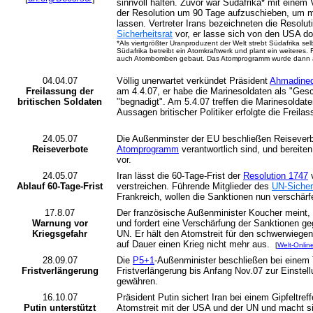
sinnvoll halten. Zuvor war Südafrika* mit einem
der Resolution um 90 Tage aufzuschieben, um m
lassen. Vertreter Irans bezeichneten die Resolut
Sicherheitsrat
vor, er lasse sich von den USA do
*Als viertgrößter Uranproduzent der Welt strebt Südafrika selb
Südafrika betreibt ein Atomkraftwerk und plant ein weiteres. F
auch Atombomben gebaut. Das Atomprogramm wurde dann ab
04.04.07
Völlig unerwartet verkündet Präsident
Ahmadine
Freilassung der
am 4.4.07, er habe die Marinesoldaten als "Ges
britischen Soldaten
"begnadigt". Am 5.4.07 treffen die Marinesoldate
Aussagen britischer Politiker erfolgte die Freil
24.05.07
Die Außenminster der EU beschließen Reiseverbot
Reiseverbote
Atomprogramm
verantwortlich sind, und bereit
vor.
24.05.07
Iran lässt die 60-Tage-Frist der
Resolution 1747
v
Ablauf 60-Tage-Frist
verstreichen. Führende Mitglieder des
UN-Sicher
Frankreich, wollen die Sanktionen nun verschärf
17.8.07
Der französische Außenminister Koucher meint,
Warnung vor
und fordert eine Verschärfung der Sanktionen geg
Kriegsgefahr
UN. Er hält den Atomstreit für den schwerwiegen
auf Dauer einen Krieg nicht mehr aus.
[
Welt-Onlin
28.09.07
Die
P5+1
-Außenminister beschließen bei einem T
Fristverlängerung
Fristverlängerung bis Anfang Nov.07 zur Einstel
gewähren.
16.10.07
Präsident Putin sichert Iran bei einem Gipfeltre
Putin unterstützt
Atomstreit mit der USA und der UN und macht si