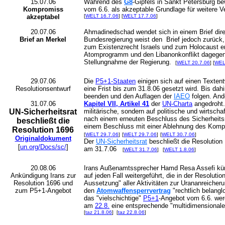
15.07.06
Während des
G8
-Gipfels in Sankt Petersburg b
Kompromiss
vom 6.6. als akzeptable Grundlage für weitere 
akzeptabel
[
WELT 16.7.06
] [
WELT 17.7.06
]
20.07.06
Ahmadinedschad wendet sich in einem Brief dire
Brief an Merkel
Bundesregierung weist den Brief jedoch zurück,
zum Existenzrecht Israels und zum Holocaust en
Atomprogramm und den Libanonkonflikt dagegen g
Stellungnahme der Regierung.
[
WELT 20.7.06
] [
WEL
29.07.06
Die
P5+1-Staaten
einigen sich auf einen Textentw
Resolutionsentwurf
eine Frist bis zum 31.8.06 gesetzt wird. Bis da
beenden und den Auflagen der
IAEO
folgen. And
31.07.06
Kapitel VII, Artikel 41
der
UN-Charta
angedroht. 
UN-Sicherheitsrat
militärische, sondern auf politische und wirtsch
nach einem erneuten Beschluss des Sicherheitsr
beschließt die
einem Beschluss mit einer Ablehnung des Kom
Resolution 1696
[
WELT 29.7.06
]
[
WELT 29.7.06
]
[
WELT 30.7.06
]
Originaldokument
Der
UN-Sicherheitsrat
beschließt die Resolution
[
un.org/Docs/sc/
]
am 31.7.06
[
WELT 31.7.06
]
[
WELT 1.8.06
]
20.08.06
Irans Außenamtssprecher Hamd Resa Assefi künd
Ankündigung Irans zur
auf jeden Fall weitergeführt, die in der Resolutio
Resolution 1696 und
Aussetzung" aller Aktivitäten zur Urananreicheru
zum P5+1-Angebot
den
Atomwaffensperrvertrag
"rechtlich belangl
das "vielschichtige"
P5+1
-Angebot vom 6.6. werd
am
22.8.
eine entsprechende "multidimensionale
[
taz 21.8.06
] [
taz 22.8.06
]