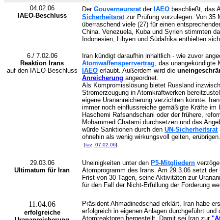
04.02.06
Der
Gouverneursrat
der
IAEO
beschließt, das
IAEO-Beschluss
Sicherheitsrat
zur Prüfung vorzulegen. Von 35 
überraschend viele (27) für einen entsprechende
China. Venezuela, Kuba und Syrien stimmten da
Indonesien, Libyen und Südafrika enthielten sich
6./ 7.02.06
Iran kündigt daraufhin inhaltlich - wie zuvor ang
Reaktion Irans
Atomwaffensperrvertrag
, das unangekündigte 
auf den IAEO-Beschluss
IAEO
erlaubt. Außerdem wird die
uneingeschrä
Anreicherung
angeordnet.
Als Kompromisslösung bietet Russland inzwische
Stromerzeugung in Atomkraftwerken bereitzustell
eigene Urananreicherung verzichten könnte. Ira
immer noch einflussreiche gemäßigte Kräfte im I
Haschemi Rafsandschani oder der frühere, reform
Mohammed Chatami durchsetzen und das Angebot
würde Sanktionen durch den
UN-Sicherheitsrat
ohnehin als wenig wirkungsvoll gelten, erübrigen
[
taz, 07.02.06
]
29.03.06
Uneinigkeiten unter den
P5-Mitgliedern
verzöge
Ultimatum für Iran
Atomprogramm des Irans. Am 29.3.06 setzt der
Frist von 30 Tagen, seine Aktivitäten zur Urana
für den Fall der Nicht-Erfüllung der Forderung w
11.04.06
Präsident Ahmadinedschad erklärt, Iran habe er
erfolgreich in eigenen Anlagen durchgeführt und 
erfolgreiche
Atomreaktoren hergestellt. Damit sei Iran zur
"A
Urananreicherung