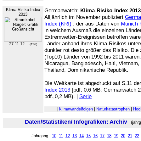
Klima-Risiko-Index
Germanwatch:
Klima-Risiko-Index 2013
2013
Alljährlich im November publiziert
Germa
Index (KRI)
, der aus Daten von
Munich 
in welchem Ausmaß die einzelnen Länder
Extremwetter-Ereignissen betroffen waren
Länder anhand ihres Klima-Risikos untersc
27.11.12
(436)
dunkler rot desto größer das Risiko. Die
(Top10) Länder von 1992 bis 2011 waren
Nicaragua, Bangladesch, Haiti, Vietnam,
Thailand, Dominikanische Republik.
Die Weltkarte ist abgedruckt auf S.11 de
Index 2013
[pdf, 0,6 MB; Germanwatch 2
pdf.,0,2 MB). |
Serie
|
Klimawandelfolgen
|
Naturkatastrophen
|
Hoc
Daten/Statistiken/ Infografiken: Archiv
(jahrg
Jahrgang:
10
11
12
13
14
15
16
17
18
19
20
21
22