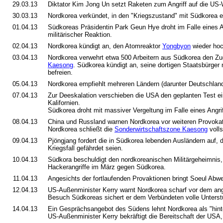
29.03.13
Diktator Kim Jong Un setzt Raketen zum Angriff auf die US-
30.03.13
Nordkorea verkündet, in den "Kriegszustand" mit Südkorea ei
01.04.13
Südkoreas Präsidentin Park Geun Hye droht im Falle eines A
militärischer Reaktion.
02.04.13
Nordkorea kündigt an, den Atomreaktor
Yongbyon
wieder hoc
03.04.13
Nordkorea verwehrt etwa 500 Arbeitern aus Südkorea den Z
Kaesong
. Südkorea kündigt an, seine dortigen Staatsbürger no
befreien.
05.04.13
Nordkorea empfiehlt mehreren Ländern (darunter Deutschland
07.04.13
Zur Deeskalation verschieben die USA den geplanten Test ein
Kalifornien.
Südkorea droht mit massiver Vergeltung im Falle eines Angri
08.04.13
China und Russland warnen Nordkorea vor weiteren Provokat
Nordkorea schließt die
Sonderwirtschaftszone Kaesong
volls
09.04.13
Pjöngjang fordert die in Südkorea lebenden Ausländern auf, 
Kriegsfall gefährdet seien.
10.04.13
Südkora beschuldigt den nordkoreanischen Militärgeheimnis, v
Hackerangriffe im März gegen Südkorea.
11.04.13
Angesichts der fortlaufenden Provaktionen bringt Soeul Abwe
12.04.13
US-Außenminister Kerry warnt Nordkorea scharf vor dem an
Besuch Südkoreas sichert er dem Verbündeten volle Unterst
14.04.13
Ein Gesprächsangebot des Südens lehnt Nordkorea als "hinter
US-Außenminister Kerry bekräftigt die Bereitschaft der USA