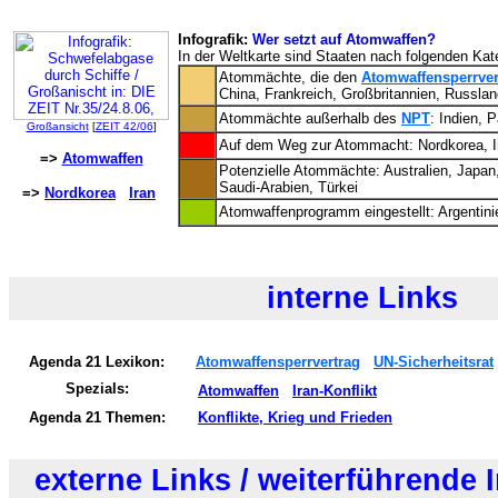
Infografik:
Wer setzt auf Atomwaffen?
In der Weltkarte sind Staaten nach folgenden Kate
Atommächte, die den
Atomwaffensperrver
China, Frankreich, Großbritannien, Russl
Atommächte außerhalb des
NPT
: Indien, P
Großansicht
[
ZEIT 42/06
]
Auf dem Weg zur Atommacht: Nordkorea, I
=>
Atomwaffen
Potenzielle Atommächte: Australien, Japan
Saudi-Arabien, Türkei
=>
Nordkorea
Iran
Atomwaffenprogramm eingestellt: Argentinie
interne Links
Agenda 21 Lexikon:
Atomwaffensperrvertrag
UN-Sicherheitsrat
Spezials:
Atomwaffen
Iran-Konflikt
Agenda 21 Themen:
Konflikte, Krieg und Frieden
externe Links / weiterführende 