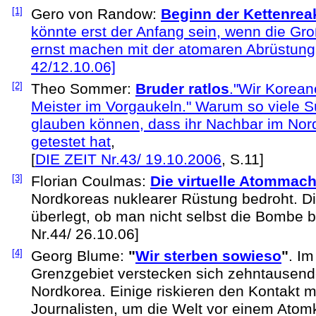
[1]
Gero von Randow:
Beginn der Kettenrea
könnte erst der Anfang sein, wenn die Gr
ernst machen mit der atomaren Abrüstung
42/12.10.06]
[2]
Theo Sommer:
Bruder ratlos
."Wir Korean
Meister im Vorgaukeln." Warum so viele S
glauben können, dass ihr Nachbar im Nor
getestet hat
,
[
DIE ZEIT Nr.43/ 19.10.2006
, S.11]
[3]
Florian Coulmas:
Die virtuelle Atommach
Nordkoreas nuklearer Rüstung bedroht. Die
überlegt, ob man nicht selbst die Bombe 
Nr.44/ 26.10.06]
[4]
Georg Blume:
"
Wir sterben sowieso
"
. I
Grenzgebiet verstecken sich zehntausend
Nordkorea. Einige riskieren den Kontakt m
Journalisten, um die Welt vor einem Atom