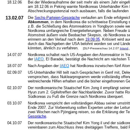
18.12.06
Bei der Wiederaufnahme der seit mehr als einem Jahr einge
am 18.12.06 in Peking warnte Nordkoreas Unterhändler Kim
Abschreckungspotenzial noch ausbauen, falls die laufenden
13.02.07
Die
Sechs-Parteien-Gespräche
verlaufen am Ende erfolgrei
Abkommen
, in dem Nordkorea die schrittweise Einstellun
z.B. die Schließung des Atomreaktors in Yongbyon sowie we
Nordkorea umfangreiche Energielieferungen. Neben Freude üb
Atomstreit äußern viele Beobacher Skepsis, ob Nordkorea se
erinnern an den Verlauf nach dem
19.09.05
. Kritisiert wird 
durch das Nachgeben der USA belohnt worden sei und Länd
könnten, ähnlich zu verfahren.
[DLF-Presseschau 14.2.07
Inland
,
14.07.07
Nordkorea schaltet nach US-Angaben den Atomreaktor in Yon
der
IAEO
, El Baradei, bestätigt die Nachricht am nächsten T
18.07.07
Nach Angaben der
IAEO
hat Nordkorea inzwischen fünf Ato
02.09.07
US-Unterhändler Hill teilt nach Gesprächen in Genf mit, Dele
versprochen, dass Nuklearprogramm werde vollständig offen
weitreichende Hilfen erhalten und die bisher eingefrorenen G
02.10.07
Der nordkoreanische Staatschef Kim Jong il empfängt sein
Hyun zum 2. Gipfeltreffen der Nachbarländer. Zuvor hatte Ro
Südkoreas zu Fuß die Grenze nach Nordkorea überquert.
03.10.07
Nordkorea verspricht den vollständigen Abbau seiner umstri
Ende 2007. Zur Vorbereitung sollen Experten unter der Leitu
zwei Wochen nach Pjöngjang reisen, so die Erklärung der T
Gespräche
.
04.10.07
Der nordkoreanische Staatschef Kim Yong il und der südko
vereinbaren zum Abschluss ihres dreitägigen Treffens, bald 