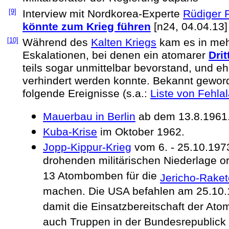
[9]
Interview mit Nordkorea-Experte
Rüdiger 
könnte zum Krieg führen
[n24, 04.04.13]
[10]
Während des
Kalten Kriegs
kam es in meh
Eskalationen, bei denen ein atomarer
Drit
teils sogar unmittelbar bevorstand, und eh
verhindert werden konnte. Bekannt geword
folgende Ereignisse (s.a.:
Liste von Fehla
Mauerbau in Berlin
ab dem 13.8.1961
Kuba-Krise
im Oktober 1962.
Jopp-Kippur-Krieg
vom 6. - 25.10.1973
drohenden militärischen Niederlage 
13 Atombomben für die
Jericho-Rake
machen. Die USA befahlen am 25.10
damit die Einsatzbereitschaft der Atom
auch Truppen in der Bundesrepublick