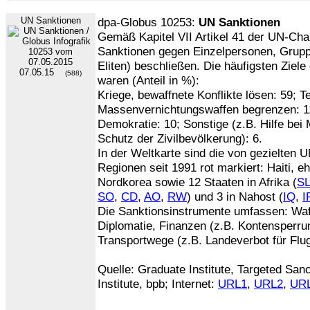
UN Sanktionen
dpa-Globus 10253:
UN Sanktionen
Gemäß Kapitel VII Artikel 41 der UN-Char
Sanktionen gegen Einzelpersonen, Grupp
Eliten) beschließen. Die häufigsten Ziele
07.05.15
(588)
waren (Anteil in %):
Kriege, bewaffnete Konflikte lösen: 59; 
Massenvernichtungswaffen begrenzen: 11
Demokratie: 10; Sonstige (z.B. Hilfe be
Schutz der Zivilbevölkerung): 6.
In der Weltkarte sind die von gezielten 
Regionen seit 1991 rot markiert: Haiti, 
Nordkorea sowie 12 Staaten in Afrika (
S
SO
,
CD
,
AO
,
RW
) und 3 in Nahost (
IQ
,
I
Die Sanktionsinstrumente umfassen: Wa
Diplomatie, Finanzen (z.B. Kontensperrun
Transportwege (z.B. Landeverbot für Flu
Quelle: Graduate Institute, Targeted Sa
Institute, bpb; Internet:
URL1
,
URL2
,
UR