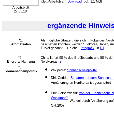
Klett-Arbeitsblatt:
Download
[pdf, 1,1 MB]
Arbeitsblatt
27.05.10
ergänzende Hinwei
*1.
Als mögliche Staaten, die sich in Folge des Nor
Atomstaaten
beschaffen könnten, werden Südkorea, Japan, Au
Türkei genannt. -> siehe:
Infografik
in
[1]
*2.
China liefert 90 % des Erdölbedarfs und 50 % de
Energie/ Nahrung
Nordkoreas
[2]
.
*3.
Wikipedia:
Sonnenscheinpolitik
Sonnenscheinpolitik
Dirk Godder:
Schatten auf dem Sonnensch
Annäherung an Nordkorea ist gescheitert - 
Dirk Gerschweski:
Von der "Sonnenscheinpol
Wohlstand"
. Wandel durch Annäherung auf 
Okt.2007]