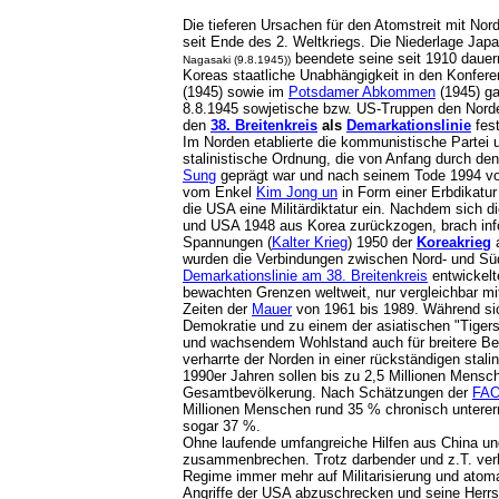
Die tieferen Ursachen für den Atomstreit mit Nor
seit Ende des 2. Weltkriegs. Die Niederlage Jap
beendete seine seit 1910 dauer
Nagasaki (9.8.1945))
Koreas staatliche Unabhängigkeit in den Konfer
(1945) sowie im
Potsdamer Abkommen
(1945) ga
8.8.1945 sowjetische bzw. US-Truppen den Nord
den
38. Breitenkreis
als
Demarkationslinie
fest
Im Norden etablierte die kommunistische Partei 
stalinistische Ordnung, die von Anfang durch de
Sung
geprägt war und nach seinem Tode 1994 
vom Enkel
Kim Jong un
in Form einer Erbdikatur
die USA eine Militärdiktatur ein. Nachdem sich
und USA 1948 aus Korea zurückzogen, brach infol
Spannungen (
Kalter Krieg
) 1950 der
Koreakrieg
a
wurden die Verbindungen zwischen Nord- und Süd
Demarkationslinie am 38. Breitenkreis
entwickelt
bewachten Grenzen weltweit, nur vergleichbar mi
Zeiten der
Mauer
von 1961 bis 1989. Während sic
Demokratie und zu einem der asiatischen "Tige
und wachsendem Wohlstand auch für breitere Bev
verharrte der Norden in einer rückständigen stalin
1990er Jahren sollen bis zu 2,5 Millionen Mensc
Gesamtbevölkerung. Nach Schätzungen der
FA
Millionen Menschen rund 35 % chronisch unterern
sogar 37 %.
Ohne laufende umfangreiche Hilfen aus China u
zusammenbrechen. Trotz darbender und z.T. ver
Regime immer mehr auf Militarisierung und atom
Angriffe der USA abzuschrecken und seine Herrs