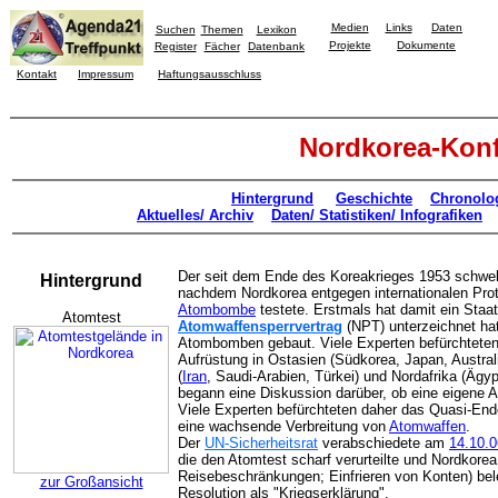
Medien
Links
Daten
Suchen
Themen
Lexikon
Projekte
Dokumente
Register
Fächer
Datenbank
Kontakt
Impressum
Haftungsausschluss
Nordkorea-Konf
Hintergrund
Geschichte
Chronolo
Aktuelles/ Archiv
Daten/ Statistiken/ Infografiken
Der seit dem Ende des Koreakrieges 1953 schwele
Hintergrund
nachdem Nordkorea entgegen internationalen Pr
Atombombe
testete. Erstmals hat damit ein Staat
Atomtest
Atomwaffensperrvertrag
(NPT) unterzeichnet hat
Atombomben gebaut. Viele Experten befürchteten 
Aufrüstung in Ostasien (Südkorea, Japan, Austral
(
Iran
, Saudi-Arabien, Türkei) und Nordafrika (Ägyp
begann eine Diskussion darüber, ob eine eigene
Viele Experten befürchteten daher das Quasi-En
eine wachsende Verbreitung von
Atomwaffen
.
Der
UN-Sicherheitsrat
verabschiedete am
14.10.0
die den Atomtest scharf verurteilte und Nordkore
Reisebeschränkungen; Einfrieren von Konten) bel
zur Großansicht
Resolution als "Kriegserklärung".