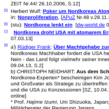
ZEIT Nr.44/ 26.10.2006, S.12]
[5]
Herbert Wulf:
Poker um Nordkoreas At
in:
Nonproliferation
, [
APuZ
Nr.48 v.28.11
[6]
(stu):
Nordkorea lenkt ein
[
dw-world.de
0
[7]
Nordkorea droht USA mit atomarem Er
07.03.13]
[8]
a)
Rüdiger Frank
:
Über Machtgehabe zur
Nordkoreas Machhaber fordert die USA her
Nein - das Land folgt vielmehr seiner inne
09.04.13, S.2]
b) CHRISTOPH NEIDHART:
Aus dem Scha
Nordkorea-Experten* bescheinigen Kim Jo
und Großvater als Stratege zu übertreffen
und die USA zu Konzessionen [SZ, 10.04.1
online]
* Prof.
Hajime Izumi
, Uni Shizuoka, Japan
Militärberater der Regierung Japans