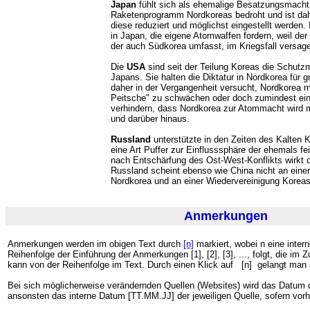
Japan
fühlt sich als ehemalige Besatzungsmach
Raketenprogramm Nordkoreas bedroht und ist dahe
diese reduziert und möglichst eingestellt werden
in Japan, die eigene Atomwaffen fordern, weil de
der auch Südkorea umfasst, im Kriegsfall versag
Die
USA
sind seit der Teilung Koreas die Schut
Japans. Sie halten die Diktatur in Nordkorea für 
daher in der Vergangenheit versucht, Nordkorea mi
Peitsche" zu schwächen oder doch zumindest ei
verhindern, dass Nordkorea zur Atommacht wird 
und darüber hinaus.
Russland
unterstützte in den Zeiten des Kalten K
eine Art Puffer zur Einflusssphäre der ehemals 
nach Entschärfung des Ost-West-Konflikts wirkt d
Russland scheint ebenso wie China nicht an einer 
Nordkorea und an einer Wiedervereinigung Koreas i
Anmerkungen
Anmerkungen werden im obigen Text durch
[n]
markiert, wobei n eine inter
Reihenfolge der Einführung der Anmerkungen [1], [2], [3], ..., folgt, die 
kann von der Reihenfolge im Text. Durch einen Klick auf
[n] gelangt man a
Bei sich möglicherweise verändernden Quellen (Websites) wird das Datum d
ansonsten das interne Datum [TT.MM.JJ] der jeweiligen Quelle, sofern vor