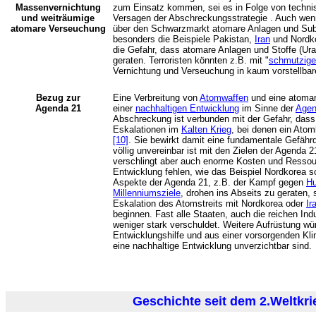
Massenvernichtung
zum Einsatz kommen, sei es in Folge von techni
und weiträumige
Versagen der Abschreckungsstrategie . Auch wenn 
atomare Verseuchung
über den Schwarzmarkt atomare Anlagen und Subs
besonders die Beispiele Pakistan,
Iran
und Nordko
die Gefahr, dass atomare Anlagen und Stoffe (Ura
geraten. Terroristen könnten z.B. mit "
schmutzig
Vernichtung und Verseuchung in kaum vorstellba
Bezug zur
Eine Verbreitung von
Atomwaffen
und eine atomar
Agenda 21
einer
nachhaltigen Entwicklung
im Sinne der
Agen
Abschreckung ist verbunden mit der Gefahr, dass
Eskalationen im
Kalten Krieg
, bei denen ein Atom
[10]
. Sie bewirkt damit eine fundamentale Gefäh
völlig unvereinbar ist mit den Zielen der Agenda 
verschlingt aber auch enorme Kosten und Ressour
Entwicklung fehlen, wie das Beispiel Nordkorea sch
Aspekte der Agenda 21, z.B. der Kampf gegen
Hu
Millenniumsziele
, drohen ins Abseits zu geraten, s
Eskalation des Atomstreits mit Nordkorea oder
Ir
beginnen. Fast alle Staaten, auch die reichen Ind
weniger stark verschuldet. Weitere Aufrüstung wür
Entwicklungshilfe und aus einer vorsorgenden Klim
eine nachhaltige Entwicklung unverzichtbar sind.
Geschichte seit dem 2.Weltkri