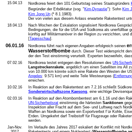
15.04.13
Nordkorea feiert den 101.Geburtstag seines Staatsgründers
Begründer der Erbdiktatur (sog. "
Kim-Dynastie
"): Sohn
Kim J
Kim Jong Un
(* 8.1.1983).
Der von vielen aus diesem Anlass erwartete Raketentest unte
18.04.13
Nach Wochen der Eskalation signalisiert Nordkorea Gesprächs
Bedingungen, die für die USA und Südkorea als unerfüllbar gel
künftig auf Militärmanöver in der Region zu verzichten, un
[
Tagesschau
].
06.01.16
er
Nordkorea führt nach eigenen Angaben erfolgreich seinen
Wasserstoffbombe
durch. Dieser Test widerspricht de
der den Test einstimmig verurteilt. Experten bezweifeln, dass 
07.02.16
Nordkorea testet entgegen den Resolutionen des
UN-Sicherh
Langstreckenrakete
, angeblich um einen Satelliten ins All z
von 10.000 km könnte solch eine Rakete den Westen der US
Angeles
: 9.571 km) und weite Teile Westeuropas (
Entfernun
erreichen.
10.02.16
In Reaktion auf den Raketentest am 7.2.16 schließt Südko
Sonderwirtschaftszone Kaesong
, eine wichtige Devisenqu
02.03.16
In Reaktion auf den Atombombentest am 6.1.16 und den Rake
UN-Sicherheitsrat
einstimmig die härtesten
Sanktionen
gegen
Inspektion aller Fracht auf dem See- und Luftweg nach Nordk
Waffen an Nordkorea sowie ein Exportverbot f´ür Kohle, Eise
Erden. Umgekehrt darf Treibstoff für Flugzeuge oder Raketen
werden.
Jan-Nov.
Im Verlaufe des Jahres 2017 eskaliert der Konflikt mit Nord
2017
Raketentests und einem Nukleartest (
Wasserstoffbombe am