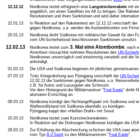
12.12.12
Nordkorea testet erfolgreich eine
Langstreckenrakete
mit ei
angeblich, um einen Satelliten ins All zu bringen. Der Raket
Resolutionen und ihren Sanktionen und wird daher internation
22.01.13
In Reaktion auf den Raketentest am 12.12.12 verschärft der
gegen Nordkorea, u.a. werden die Auslandskonten von Firmen
25.01.13
Nordkorea droht Südkorea mit militärischer Gewalt für den F
vom UN-Sicherheitsrat beschlossenen Sanktionen umsetzt.
12.02.13
3. Mal eine Atombombe
Nordkorea testet zum
, nach 
Atomttest missachtet mehrere Resolutionen des
UN-Sicherhe
Nordkoreas unverzüglich und einstimmig verurteilt und die V
ankündigt.
01.03.13
Die USA und Südkorea beginnen ihr jährliches gemeinsames 
07.03.13
Trotz Kriegsdrohung aus Pjöngjang verschärft der
UN-Sicherh
12.02.13 die Sanktionen gegen Nordkorea, u.a. Reiseverbot
z.B. für Autos und Luxusgüter wie Schmuck.
Vor dem Hintergrund der Militärmanöver "
Foal Eagle
" droht 
atomaren Erstschlag an.
08.03.13
Nordkorea kündigt den Nichtangriffspakt mit Südkorea und e
Waffenstillstand mit Südkorea ebenfalls zu kündigen.
Pjöngjang kappt den «Heißen Draht» mit Seoul.
15.03.13
Nordkorea testet zwei Kurzstreckenraketen.
In Reaktion auf die Drohungen Nordkoreas kündigen die US
28.03.13
Zur Erhöhung der Abschreckung schicken die USA zwei ato
vom Typ
B-2-Spirit
zu den Militärmanövern "
Foal Eagle
".