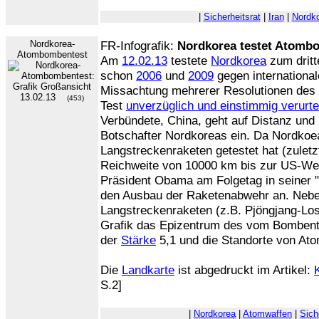
|
Sicherheitsrat
|
Iran
|
Nordk
Nordkorea-
FR-Infografik:
Nordkorea testet Atomb
Atombombentest
Am
12.02.13
testete
Nordkorea
zum dritt
schon
2006
und
2009
gegen international
Missachtung mehrerer Resolutionen des
13.02.13
(453)
Test
unverzüglich und einstimmig verurtei
Verbündete, China, geht auf Distanz und 
Botschafter Nordkoreas ein. Da Nordkoea
Langstreckenraketen getestet hat (zulet
Reichweite von 10000 km bis zur US-Wes
Präsident Obama am Folgetag in seiner "
den Ausbau der Raketenabwehr an. Nebe
Langstreckenraketen (z.B. Pjöngjang-Los
Grafik das Epizentrum des vom Bombent
der
Stärke
5,1 und die Standorte von Ato
Die
Landkarte
ist abgedruckt im Artikel:
S.2]
|
Nordkorea
|
Atomwaffen
|
Sich