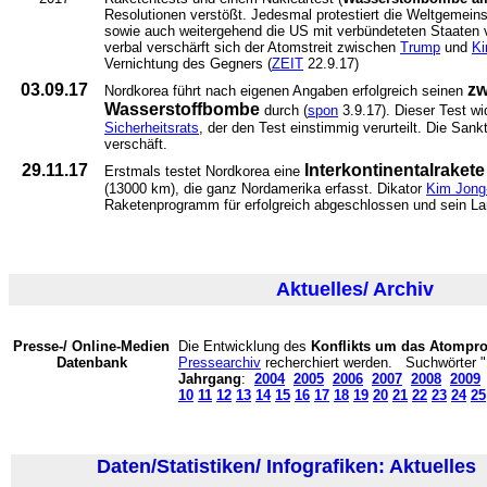
Resolutionen verstößt. Jedesmal protestiert die Weltgemeins
sowie auch weitergehend die US mit verbündeteten Staaten 
verbal verschärft sich der Atomstreit zwischen
Trump
und
Ki
Vernichtung des Gegners (
ZEIT
22.9.17)
03.09.17
zw
Nordkorea führt nach eigenen Angaben erfolgreich seinen
Wasserstoffbombe
durch (
spon
3.9.17). Dieser Test wi
Sicherheitsrats
, der den Test einstimmig verurteilt. Die Sa
verschäft.
29.11.17
Interkontinentalrakete
Erstmals testet Nordkorea eine
(13000 km), die ganz Nordamerika erfasst. Dikator
Kim Jong
Raketenprogramm für erfolgreich abgeschlossen und sein L
Aktuelles/ Archiv
Presse-/ Online-Medien
Die Entwicklung des
Konflikts um das Atomp
Datenbank
Pressearchiv
recherchiert werden. Suchwörter 
Jahrgang
:
2004
2005
2006
2007
2008
2009
10
11
12
13
14
15
16
17
18
19
20
21
22
23
24
25
Daten/Statistiken/ Infografiken: Aktuelles
(