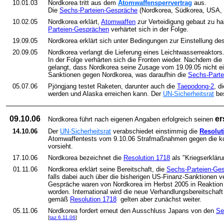
10.01.03
Nordkorea tritt aus dem
Atomwaffensperrvertrag
aus.
Die
Sechs-Parteien-Gespräche
(Nordkorea, Südkorea, USA, 
10.02.05
Nordkorea erklärt,
Atomwaffen
zur Verteidigung gebaut zu h
Parteien-Gesprächen
verhärtet sich in der Folge.
19.09.05
Nordkorea erklärt sich unter Bedingungen zur Einstellung d
20.09.05
Nordkorea verlangt die Lieferung eines Leichtwasserreaktor
In der Folge verhärten sich die Fronten wieder. Nachdem di
gelangt, dass Nordkorea seine Zusage vom 19.09.05 nicht ein
Sanktionen gegen Nordkorea, was daraufhin die
Sechs-Parte
05.07.06
Pjöngjang testet Raketen, darunter auch die
Taepodong-2
, d
werden und Alaska erreichen kann. Der
UN-Sicherheitsrat
bes
09.10.06
er
Nordkorea führt nach eigenen Angaben erfolgreich seinen
14.10.06
Der
UN-Sicherheitsrat
verabschiedet einstimmig die
Resolut
Atomwaffentests vom 9.10.06 Strafmaßnahmen gegen die ko
vorsieht.
17.10.06
Nordkorea bezeichnet die
Resolution 1718
als "Kriegserkläru
01.11.06
Nordkorea erklärt seine Bereitschaft, die
Sechs-Parteien-Ge
falls dabei auch über die bisherigen US-Finanz-Sanktionen v
Gespräche waren von Nordkorea im Herbst 2005 in Reaktion
worden. International wird die neue Verhandlungsbereitschaf
gemäß
Resolution 1718
gelten aber zunächst weiter.
05.11.06
Nordkorea fordert erneut den Ausschluss Japans von den
Se
[
taz 6.11.06
]