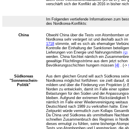
verschärft sich der Konflikt ab 2016 in bisher n
Im Folgenden vertiefende Informationen zum bess
des Nordkorea-Konflikts:
China
Obwohl China über die Tests von Atombomben und
Nordkorea sehr verärgert ist und deshalb auch i
1718
stimmte, will es sich als ehemaliger Verbün
Kontrolle der Einhaltung der Sanktionen beteilig
Lieferungen von Energie und Nahrungsmitteln
[*2]
werden. China fürchtet nämlich ein Zusammenbre
gewaltige Flüchtlingsströme aus dem jetzt schon 
Bevölkerungsschichten hungern müssen
[4]
. (->
Südkoreas
Aus dem gleichen Grund will auch Südkorea seine
"Sonnenschein-
Nordkorea möglichst fortführen: sie zielt darauf,
Politik"
mildern und über die Förderung von Projekten (z.
Norden zu entwickeln, damit im Falle einer späte
Belastungen für den Süden und der Anpassungssc
bleiben. Aufgrund der extremen Rückständigkeit 
nämlich im Falle einer Wiedervereinigung weitaus
Deutschland nach 1989 zu verkraften hatte. Eine
Zeitpunkt würde vermutlich zum Kollaps Gesamtk
Da China und Südkorea als unmittelbare Nachbar
schnellen Zusammenbruch des Regimes in Nordkore
dieses ermutigt zu fühlen, seine bisherige Atompol
Tests von Atombomben und Langstrecken, die ab