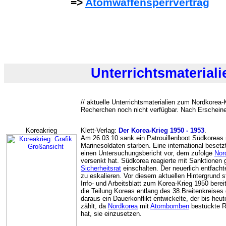
=>
Atomwaffensperrvertrag
Unterrichtsmateriali
// aktuelle Unterrichtsmaterialien zum Nordkorea-
Recherchen noch nicht verfügbar. Nach Erscheinen
Koreakrieg
Klett-Verlag:
Der Korea-Krieg 1950 - 1953
.
Am 26.03.10 sank ein Patrouillenboot Südkoreas 
Marinesoldaten starben. Eine international beset
einen Untersuchungsbericht vor, dem zufolge
Nor
versenkt hat. Südkorea reagierte mit Sanktionen 
Sicherheitsrat
einschalten. Der neuerlich entfachte
zu eskalieren. Vor diesem aktuellen Hintergrund ste
Info- und Arbeitsblatt zum Korea-Krieg 1950 berei
die Teilung Koreas entlang des 38.Breitenkreises d
daraus ein Dauerkonflikt entwickelte, der bis heut
zählt, da
Nordkorea
mit
Atombomben
bestückte R
hat, sie einzusetzen.