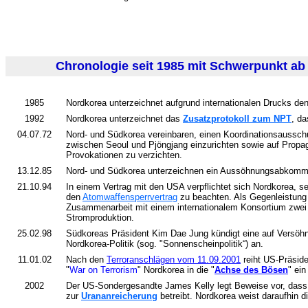
Chronologie seit 1985 mit Schwerpunkt ab
1985
Nordkorea unterzeichnet aufgrund internationalen Drucks de
1992
Nordkorea unterzeichnet das
Zusatzprotokoll zum NPT
, da
04.07.72
Nord- und Südkorea vereinbaren, einen Koordinationsaussch
zwischen Seoul und Pjöngjang einzurichten sowie auf Propa
Provokationen zu verzichten.
13.12.85
Nord- und Südkorea unterzeichnen ein Aussöhnungsabkommen
21.10.94
In einem Vertrag mit den USA verpflichtet sich Nordkorea,
den
Atomwaffensperrvertrag
zu beachten. Als Gegenleistung l
Zusammenarbeit mit einem internationalem Konsortium zwei 
Stromproduktion.
25.02.98
Südkoreas Präsident Kim Dae Jung kündigt eine auf Versöh
Nordkorea-Politik (sog. "Sonnenscheinpolitik“) an.
11.01.02
Nach den
Terroranschlägen vom 11.09.2001
reiht US-Präsid
"
War on Terrorism
" Nordkorea in die "
Achse des Bösen
" ein
2002
Der US-Sondergesandte James Kelly legt Beweise vor, das
zur
Urananreicherung
betreibt. Nordkorea weist daraufhin 