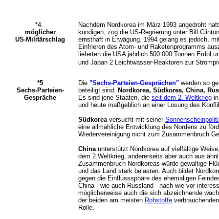
*4.
Nachdem Nordkorea im März 1993 angedroht hat
möglicher
kündigen, zog die US-Regrierung unter Bill Clinto
US-Militärschlag
ernsthaft in Erwägung. 1994 gelang es jedoch, 
Einfrieren des Atom- und Raketenprogramms ausz
lieferten die USA jährlich 500.000 Tonnen Erdöl 
und Japan 2 Leichtwasser-Reaktoren zur Strompr
*5
Die
"Sechs-Parteien-Gesprächen"
werden so gen
Sechs-Parteien-
beteiligt sind:
Nordkorea, Südkorea, China, Ru
Gespräche
Es sind jene Staaten, die
seit dem 2. Weltkrieg
in
und heute maßgeblich an einer Lösung des Konflikt
Südkorea
versucht mit seiner
Sonnenscheinpoliti
eine allmähliche Entwicklung des Nordens zu förd
Wiedervereinigung nicht zum Zusammenbruch Ge
China
unterstützt Nordkorea auf vielfältige Weise,
dem 2.Weltkrieg, andererseits aber auch aus ähn
Zusammenbruch Nordkoreas würde gewaltige Flüc
und das Land stark belasten. Auch bildet Nordkore
gegen die Einflusssphäre des ehemaligen Feinde
China - wie auch Russland - nach wie vor interessi
möglicherweise auch die sich abzeichnende wa
der beiden am meisten
Rohstoffe
verbrauchenden 
Rolle.