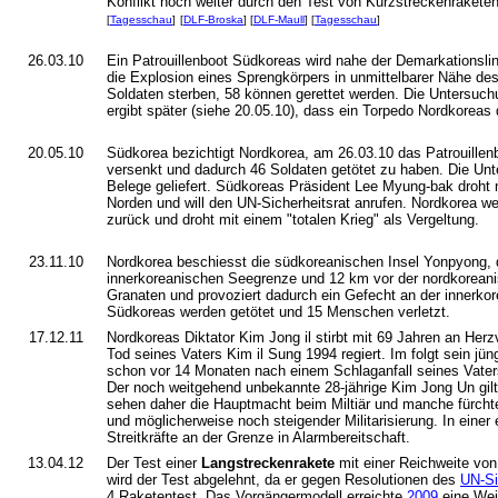
Konflikt noch weiter durch den Test von Kurzstreckenrakete
[
Tagesschau
]
[
DLF-Broska
] [
DLF-Maull
] [
Tagesschau
]
26.03.10
Ein Patrouillenboot Südkoreas wird nahe der Demarkationsli
die Explosion eines Sprengkörpers in unmittelbarer Nähe des
Soldaten sterben, 58 können gerettet werden. Die Untersuch
ergibt später (siehe 20.05.10), dass ein Torpedo Nordkoreas d
20.05.10
Südkorea bezichtigt Nordkorea, am 26.03.10 das Patrouille
versenkt und dadurch 46 Soldaten getötet zu haben. Die Unt
Belege geliefert. Südkoreas Präsident Lee Myung-bak droh
Norden und will den UN-Sicherheitsrat anrufen. Nordkorea we
zurück und droht mit einem "totalen Krieg" als Vergeltung.
23.11.10
Nordkorea beschiesst die südkoreanischen Insel Yonpyong, d
innerkoreanischen Seegrenze und 12 km vor der nordkoreanis
Granaten und provoziert dadurch ein Gefecht an der innerko
Südkoreas werden getötet und 15 Menschen verletzt.
17.12.11
Nordkoreas Diktator Kim Jong il stirbt mit 69 Jahren an Her
Tod seines Vaters Kim il Sung 1994 regiert. Im folgt sein jü
schon vor 14 Monaten nach einem Schlaganfall seines Vate
Der noch weitgehend unbekannte 28-jährige Kim Jong Un gilt
sehen daher die Hauptmacht beim Miltiär und manche fürcht
und möglicherweise noch steigender Militarisierung. In einer
Streitkräfte an der Grenze in Alarmbereitschaft.
13.04.12
Der Test einer
Langstreckenrakete
mit einer Reichweite von
wird der Test abgelehnt, da er gegen Resolutionen des
UN-Si
4.Raketentest. Das Vorgängermodell erreichte
2009
eine Wei