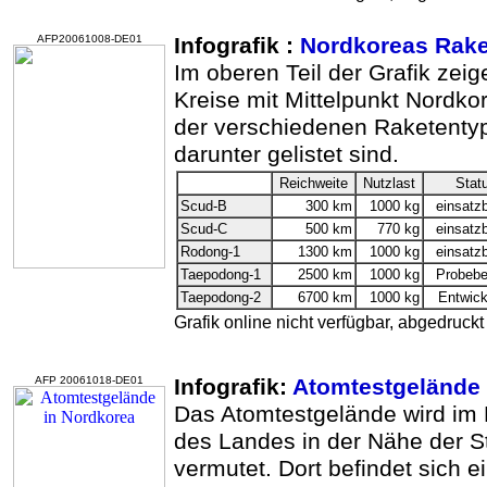
AFP20061008-DE01
Infografik :
Nordkoreas Rake
Im oberen Teil der Grafik zei
Kreise mit Mittelpunkt Nordko
der verschiedenen Raketentype
darunter gelistet sind.
Reichweite
Nutzlast
Stat
Scud-B
300 km
1000 kg
einsatzb
Scud-C
500 km
770 kg
einsatzb
Rodong-1
1300 km
1000 kg
einsatzb
Taepodong-1
2500 km
1000 kg
Probebe
Taepodong-2
6700 km
1000 kg
Entwick
Grafik online nicht verfügbar, abgedruckt 
AFP 20061018-DE01
Infografik:
Atomtestgelände 
Das Atomtestgelände wird im 
des Landes in der Nähe der S
vermutet. Dort befindet sich