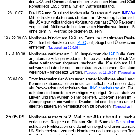
der USA und Chinas aufzunehmen. Zwischen Nord- und Südk
Koreakriegs 1953 formal nur ein Waffenstillstand.
28.10.07
Die USA und Russland fordern alle Staaten auf, dem
I
NF-Ver
Mittelstreckenraketen beizutreten. Im INF-Vertrag hatten si
die USA zur vollständigen Abrüstung von fast 2700 Raketen
verpflichtet. Mittlerweile besitzen auch
Nordkorea
, Indien, 
ohne dem INF-Vertrag beigetreten zu sein.
19./.22.09.08
Nordkorea kündigt am 19.9. an, Tests im umstrittenen Reakt
22.9. fordert Nordkorea die
IAEO
auf, Siegel und Überwach
entfernen.
[
Tagessschau 22.9.08
]
1.-14.10.08
Nordkorea verbietet am 1.10. Inspektoren der
IAEO
die Kont
an, atomare Anlagen wieder in Betrieb zu mehmen. Nach Ve
diese Maßnahmen abgesagt, nachdem die USA sich am 11.10. 
schwarzen Liste der sog. Terrorstaaten zu nehmen. Die atoma
vereinbart - fortgesetzt werden.
[
Tagesschau 11.10.08
]
[
Tagesscha
05.04.09
Trotz internationaler Warnungen startet Nordkorea eine
Lang
Kommunikationssatelliten in die Umlaufbahn zu bringen. Ja
als Provokation und schalten den
UN-Sicherheitsrat
ein. Die 
ratketen sind bereits ein wichtiges Exportgut für das stark v
Libyen und Iran wurden bisher beliefert. Experten sehen i
Atomprogramm ein weiteres Druckmittel des Regimes unter 
direkten bilateralen Verhandlungen zu bewegen.
[
Tagesschau
]
25.05.09
2. Mal eine Atombombe
Nordkorea testet
zum
, nach 
verletzt das Regime um Diktator Kim IL Sung die
Resolution
nuklearen Proliferation und damit einhergehend einer atomar
UN-Sicherheitsrat verurteilt Nordkorea noch am gleichen Tag