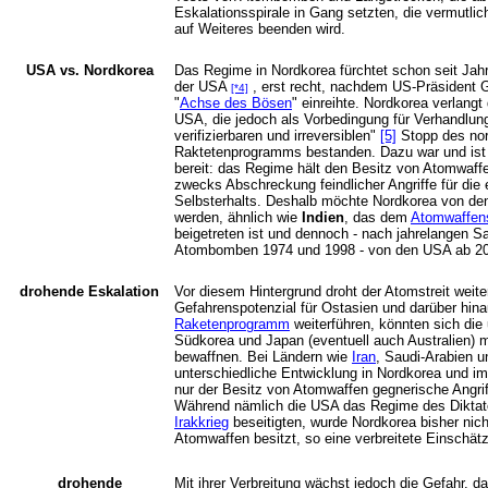
Eskalationsspirale in Gang setzten, die vermutlic
auf Weiteres beenden wird.
USA vs. Nordkorea
Das Regime in Nordkorea fürchtet schon seit Jahr
der USA
, erst recht, nachdem US-Präsident 
[*4]
"
Achse des Bösen
" einreihte. Nordkorea verlangt
USA, die jedoch als Vorbedingung für Verhandlun
verifizierbaren und irreversiblen"
[5]
Stopp des nor
Raktetenprogramms bestanden. Dazu war und ist 
bereit: das Regime hält den Besitz von Atomwaff
zwecks Abschreckung feindlicher Angriffe für di
Selbsterhalts. Deshalb möchte Nordkorea von de
werden, ähnlich wie
Indien
, das dem
Atomwaffens
beigetreten ist und dennoch - nach jahrelangen 
Atombomben 1974 und 1998 - von den USA ab 200
drohende Eskalation
Vor diesem Hintergrund droht der Atomstreit weit
Gefahrenspotenzial für Ostasien und darüber hina
Raketenprogramm
weiterführen, könnten sich die 
Südkorea und Japan (eventuell auch Australien) m
bewaffnen. Bei Ländern wie
Iran
, Saudi-Arabien u
unterschiedliche Entwicklung in Nordkorea und i
nur der Besitz von Atomwaffen gegnerische Angr
Während nämlich die USA das Regime des Dikta
Irakkrieg
beseitigten, wurde Nordkorea bisher nicht
Atomwaffen besitzt, so eine verbreitete Einschät
drohende
Mit ihrer Verbreitung wächst jedoch die Gefahr,