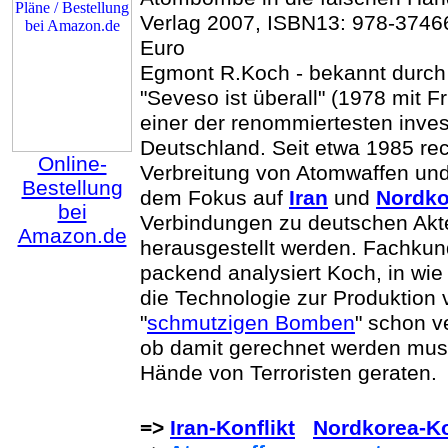
Verlag 2007, ISBN13: 978-3746
Euro
Egmont R.Koch - bekannt durch 
"Seveso ist überall" (1978 mit Fr
einer der renommiertesten inves
Deutschland. Seit etwa 1985 rec
Online-
Verbreitung von Atomwaffen und
Bestellung
dem Fokus auf
Iran
und
Nordko
bei
Verbindungen zu deutschen Akt
Amazon.de
herausgestellt werden. Fachkun
packend analysiert Koch, in wi
die Technologie zur Produktion
"
schmutzigen Bomben
" schon v
ob damit gerechnet werden muss
Hände von Terroristen geraten.
=>
Iran-Konflikt
Nordkorea-Ko