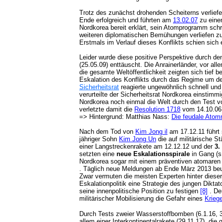
Trotz des zunächst drohenden Scheiterns verlief
Ende erfolgreich und führten am
13.02.07
zu ein
Nordkorea bereit erklärt, sein Atomprogramm schr
weiteren diplomatischen Bemühungen verliefen zu
Erstmals im Verlauf dieses Konflikts schien sich
Leider wurde diese positive Perspektive durch d
(25.05.09) enttäuscht. Die Anrainerländer, vor a
die gesamte Weltöffentlichkeit zeigten sich tief b
Eskalation des Konflikts durch das Regime um de
Sicherheitsrat
reagierte ungewöhnlich schnell und
verurteilte der Sicherheitsrat Nordkorea einstimmi
Nordkorea noch einmal die Welt durch den Test v
verletzte damit die
Resolution 1718
vom 14.10.06 i
=> Hintergrund: Matthias Nass:
Die feudale Ato
Nach dem Tod von
Kim Jong il
am 17.12.11 führt 
jähriger Sohn
Kim Jong Un
die auf militärische St
einer Langstreckenrakete am 12.12.12 und der
3.
setzten eine
neue
Eskalationsspirale
in Gang (
Nordkorea sogar mit einem präventiven atomaren
. Täglich neue Meldungen ab Ende März 2013 beu
Zwar vermuten die meisten Experten hinter dieser 
Eskalationpolitik eine Strategie des jungen Dikta
seine innenpolitische Position zu festigen
[8]
. De
militärischer Mobilisierung die Gefahr eines
Krieg
Durch Tests zweier Wasserstoffbomben (6.1.16, 3
allem einer Interkontinentalrakete (29.11.17), di