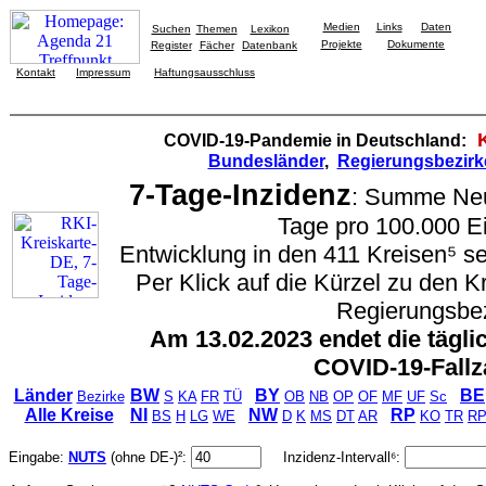
Medien
Links
Daten
Suchen
Themen
Lexikon
Projekte
Dokumente
Register
Fächer
Datenbank
Kontakt
Impressum
Haftungsausschluss
COVID-19-Pandemie in Deutschland:
Bundesländer
,
Regierungsbezirk
7-Tage-Inzidenz
: Summe Neui
Tage pro 100.000 E
Entwicklung in den 411 Kreisen⁵ se
Per Klick auf die Kürzel zu den 
Regierungsbez
Am 13.02.2023 endet die tägli
COVID-19-Fallz
Länder
BW
BY
BE
Bezirke
S
KA
FR
TÜ
OB
NB
OP
OF
MF
UF
Sc
Alle Kreise
NI
NW
RP
BS
H
LG
WE
D
K
MS
DT
AR
KO
TR
R
Eingabe:
NUTS
(ohne DE-)²:
Inzidenz-Intervall⁶: