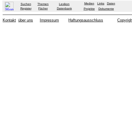
Medien
Links
Daten
Suchen
Themen
Lexikon
Register
Fächer
Datenbank
Projekte
Dokumente
Kontakt
über uns
Impressum
Haftungsausschluss
Copyrigh