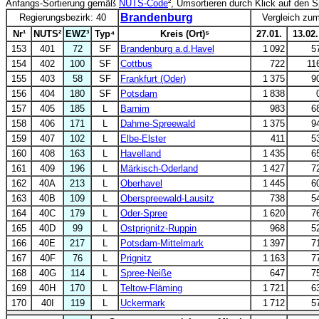
Anfangs-Sortierung gemäß
NUTS-Code
², Umsortieren durch Klick auf den 
Brandenburg
Regierungsbezirk: 40
Vergleich zu
Nr¹
NUTS²
EWZ³
Typ⁴
Kreis (Ort)⁵
27.01.
13.02.
153
401
72
SF
Brandenburg a.d.Havel
1 092
5
154
402
100
SF
Cottbus
722
11
155
403
58
SF
Frankfurt (Oder)
1 375
9
156
404
180
SF
Potsdam
1 838
157
405
185
L
Barnim
983
6
158
406
171
L
Dahme-Spreewald
1 375
9
159
407
102
L
Elbe-Elster
411
5
160
408
163
L
Havelland
1 435
6
161
409
196
L
Märkisch-Oderland
1 427
7
162
40A
213
L
Oberhavel
1 445
6
163
40B
109
L
Oberspreewald-Lausitz
738
5
164
40C
179
L
Oder-Spree
1 620
7
165
40D
99
L
Ostprignitz-Ruppin
968
5
166
40E
217
L
Potsdam-Mittelmark
1 397
7
167
40F
76
L
Prignitz
1 163
7
168
40G
114
L
Spree-Neiße
647
7
169
40H
170
L
Teltow-Fläming
1 721
6
170
40I
119
L
Uckermark
1 712
5