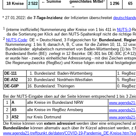
← Summe gewichtetes Mittel⁷
18 Kreise
2 522
1 296
65
→
:
* 27.01.2022
die
7-Tage-Inzidenz
der Infizierten überschreitet
deutschlandw
1
(interne inoffizielle) Nummerierung aller Kreise von 1 bis 411 in
NUTS-3
-R
da die Sortierung per Klick auf den NUTS-Spaltenkopf nicht die richtige Rei
2
NUTS-Code
: DE = Deutschland, 3 Folgezeichen für:
Bundesland
,
Regie
Nummerierung: 1 bis 9, danach A, B, C usw. für die Zahlen 10, 11, 12 usw
Bundesländer: alphabetisch nummeriert von Baden-Württemberg (1) bis T
Bundesland Berlin (BE): zerlegt in 12 Bezirke: DE-301 bis DE-30C (C≙12):
er wurde hier - zwecks einheitlicher Adressierung - mit drei Zeichen entsp
Die Regierungsbezirke (RegBez) und Kreise folgen einer lokal festgelegten
DE-111
1. Bundesland: Baden-Württemberg
1. RegBez:
DE-A52
10. Bundesland: Nordrhein-Westfalen
5. RegBez
DE-G0P
16. Bundesland: Thüringen
0. RegBez: -
Bei der NUTS-Eingabe oben auf der Seite können entsprechend 1 bis 3 Ze
1
A
alle Kreise im Bundesland NRW
www.agenda21-
2
A5
alle Kreise im RegBez Arnsberg
www.agenda21-
3
A52
nur Kreis Dortmund
www.agenda21-
Die Kreise können von
extern adressiert
werden über eine entsprechend 
Bundesländer
können alternativ auch über ihr Kürzel adressiert werden, z.
www.agenda21-treffpunkt.de/daten/COVID-19-Pandemie_DE-Kreise.htm?s