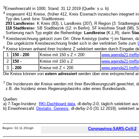
3
Einwohnerzahl in 1000, Stand: 31.12.2019 (Quelle: s.u. b)
4
insgesamt 411 Kreise, (früher 412, Kreis Eisenach inzwischen integriert i
Typ des Land- bzw. Stadtkreises:
293 Landkreis
e: K Kreis (83), L Landkreis (207), R Region (3: Städtere
118 Stadtkreis
e: SB Stadtbezirk (12: in Berlin); SF kreisfreie Stadt (98), 
Sortierung nach Typ ergibt die Reihenfolge:
Landkreise
(K,L,R), dann
Sta
5
Kreisbezeichnung gekürzt zum Ort: Ohne Kreistyp (siehe ⁴) im Namen, dam
Die ungekürzte Kreisbezeichnung findet sich in der verlinkten Seite zum
6
Kreise können anhand ihrer Inzidenz Z selektiert werden durch Eingabe der
1
150 - 200
Kreise mit 150 ≤ Z < 200
www.agenda21-treff
2
150 -
Kreise mit 150 ≤ Z
www.agenda21-treff
3
- 200
Kreise mit Z < 200
www.agenda21-treff
Die Kreise können von
extern adressiert
werden über eine entsprechend 
7
Die Inzidenzen der Kreise werden mit ihrer Bevölkerungszahl gewichtet, das
z.B. die Inzidenz eines Regierungsbezirks oder eines Bundeslands.
Quellen:
a) 7-Tage-Inzidenz:
RKI-Dashboard data
, dl-de/by-2-0, täglich selektiert au
b) Einwohnerzahl:
Destatis: Genesis
, dl-de/by-2-0 (31.12.2019), selektiert 
Beginn: 02.11.20/zgh
Coronavirus-SARS-CoV-2