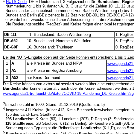
2
NUTS-Code
: DE = Deutschland, 3 Folgezeichen für:
Bundesland
,
Regie
Nummerierung: 1 bis 9, danach A, B, C usw. für die Zahlen 10, 11, 12 usw
Bundesländer: alphabetisch nummeriert von Baden-Württemberg (1) bis T
Bundesland Berlin (BE): zerlegt in 12 Bezirke: DE-301 bis DE-30C (C≙12):
er wurde hier - zwecks einheitlicher Adressierung - mit drei Zeichen entsp
Die Regierungsbezirke (RegBez) und Kreise folgen einer lokal festgelegten
DE-111
1. Bundesland: Baden-Württemberg
1. RegBez:
DE-A52
10. Bundesland: Nordrhein-Westfalen
5. RegBez
DE-G0P
16. Bundesland: Thüringen
0. RegBez: -
Bei der NUTS-Eingabe oben auf der Seite können entsprechend 1 bis 3 Ze
1
A
alle Kreise im Bundesland NRW
www.agenda21-
2
A5
alle Kreise im RegBez Arnsberg
www.agenda21-
3
A52
nur Kreis Dortmund
www.agenda21-
Die Kreise können von
extern adressiert
werden über eine entsprechend 
Bundesländer
können alternativ auch über ihr Kürzel adressiert werden, z.
www.agenda21-treffpunkt.de/daten/COVID-19-Pandemie_DE-Kreise.htm?s
3
Einwohnerzahl in 1000, Stand: 31.12.2019 (Quelle: s.u. b)
4
insgesamt 411 Kreise, (früher 412, Kreis Eisenach inzwischen integriert i
Typ des Land- bzw. Stadtkreises:
293 Landkreis
e: K Kreis (83), L Landkreis (207), R Region (3: Städtere
118 Stadtkreis
e: SB Stadtbezirk (12: in Berlin); SF kreisfreie Stadt (98), 
Sortierung nach Typ ergibt die Reihenfolge:
Landkreise
(K,L,R), dann
Sta
5
Kreisbezeichnung gekürzt zum Ort: Ohne Kreistyp (siehe ⁴) im Namen, dam