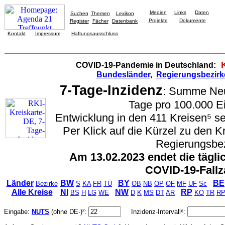
Medien
Links
Daten
Suchen
Themen
Lexikon
Projekte
Dokumente
Register
Fächer
Datenbank
Kontakt
Impressum
Haftungsausschluss
COVID-19-Pandemie in Deutschland:
Bundesländer
,
Regierungsbezirk
7-Tage-Inzidenz
: Summe Neui
Tage pro 100.000 E
Entwicklung in den 411 Kreisen⁵ se
Per Klick auf die Kürzel zu den 
Regierungsbez
Am 13.02.2023 endet die tägli
COVID-19-Fallz
Länder
BW
BY
BE
Bezirke
S
KA
FR
TÜ
OB
NB
OP
OF
MF
UF
Sc
Alle Kreise
NI
NW
RP
BS
H
LG
WE
D
K
MS
DT
AR
KO
TR
R
Eingabe:
NUTS
(ohne DE-)²:
Inzidenz-Intervall⁶: