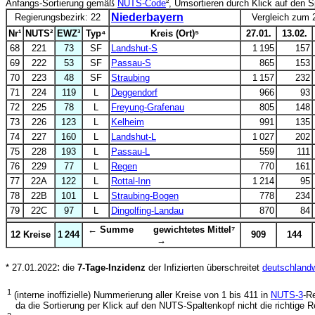
Anfangs-Sortierung gemäß
NUTS-Code
², Umsortieren durch Klick auf den 
Niederbayern
Regierungsbezirk: 22
Vergleich zum 
Nr¹
NUTS²
EWZ³
Typ⁴
Kreis (Ort)⁵
27.01.
13.02.
68
221
73
SF
Landshut-S
1 195
157
69
222
53
SF
Passau-S
865
153
70
223
48
SF
Straubing
1 157
232
71
224
119
L
Deggendorf
966
93
72
225
78
L
Freyung-Grafenau
805
148
73
226
123
L
Kelheim
991
135
74
227
160
L
Landshut-L
1 027
202
75
228
193
L
Passau-L
559
111
76
229
77
L
Regen
770
161
77
22A
122
L
Rottal-Inn
1 214
95
78
22B
101
L
Straubing-Bogen
778
234
79
22C
97
L
Dingolfing-Landau
870
84
← Summe gewichtetes Mittel⁷
12 Kreise
1 244
909
144
→
:
* 27.01.2022
die
7-Tage-Inzidenz
der Infizierten überschreitet
deutschlandw
1
(interne inoffizielle) Nummerierung aller Kreise von 1 bis 411 in
NUTS-3
-R
da die Sortierung per Klick auf den NUTS-Spaltenkopf nicht die richtige Rei