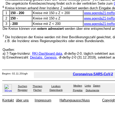
Die ungekürzte Kreisbezeichnung findet sich in der verlinkten Seite zum
6
Kreise können anhand ihrer Inzidenz Z selektiert werden durch Eingabe der
1
150 - 200
Kreise mit 150 ≤ Z < 200
www.agenda21-treff
2
150 -
Kreise mit 150 ≤ Z
www.agenda21-treff
3
- 200
Kreise mit Z < 200
www.agenda21-treff
Die Kreise können von
extern adressiert
werden über eine entsprechend 
7
Die Inzidenzen der Kreise werden mit ihrer Bevölkerungszahl gewichtet, das
z.B. die Inzidenz eines Regierungsbezirks oder eines Bundeslands.
Quellen:
a) 7-Tage-Inzidenz:
RKI-Dashboard data
, dl-de/by-2-0, täglich selektiert au
b) Einwohnerzahl:
Destatis: Genesis
, dl-de/by-2-0 (31.12.2019), selektiert 
Beginn: 02.11.20/zgh
Coronavirus-SARS-CoV-2
Medien
Links
Daten
Suchen
Themen
Lexikon
Register
Fächer
Datenbank
Projekte
Dokumente
Kontakt
über uns
Impressum
Haftungsausschluss
Copyrigh