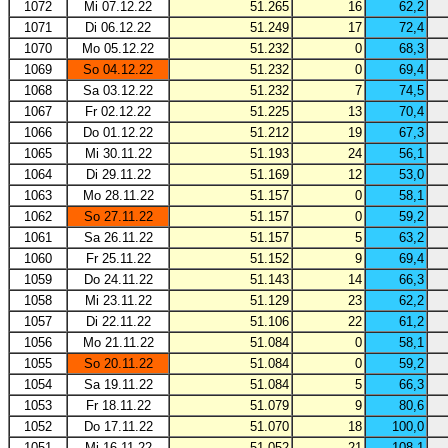
1072
Mi 07.12.22
51.265
16
62,2
1071
Di 06.12.22
51.249
17
72,4
1070
Mo 05.12.22
51.232
0
68,3
1069
So 04.12.22
51.232
0
69,4
1068
Sa 03.12.22
51.232
7
74,5
1067
Fr 02.12.22
51.225
13
70,4
1066
Do 01.12.22
51.212
19
67,3
1065
Mi 30.11.22
51.193
24
56,1
1064
Di 29.11.22
51.169
12
53,0
1063
Mo 28.11.22
51.157
0
58,1
1062
So 27.11.22
51.157
0
59,2
1061
Sa 26.11.22
51.157
5
63,2
1060
Fr 25.11.22
51.152
9
69,4
1059
Do 24.11.22
51.143
14
66,3
1058
Mi 23.11.22
51.129
23
62,2
1057
Di 22.11.22
51.106
22
61,2
1056
Mo 21.11.22
51.084
0
58,1
1055
So 20.11.22
51.084
0
59,2
1054
Sa 19.11.22
51.084
5
66,3
1053
Fr 18.11.22
51.079
9
80,6
1052
Do 17.11.22
51.070
18
100,0
1051
Mi 16.11.22
51.052
21
108,1