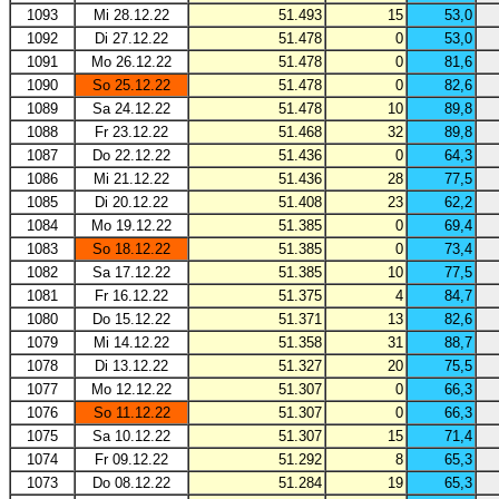
1093
Mi 28.12.22
51.493
15
53,0
1092
Di 27.12.22
51.478
0
53,0
1091
Mo 26.12.22
51.478
0
81,6
1090
So 25.12.22
51.478
0
82,6
1089
Sa 24.12.22
51.478
10
89,8
1088
Fr 23.12.22
51.468
32
89,8
1087
Do 22.12.22
51.436
0
64,3
1086
Mi 21.12.22
51.436
28
77,5
1085
Di 20.12.22
51.408
23
62,2
1084
Mo 19.12.22
51.385
0
69,4
1083
So 18.12.22
51.385
0
73,4
1082
Sa 17.12.22
51.385
10
77,5
1081
Fr 16.12.22
51.375
4
84,7
1080
Do 15.12.22
51.371
13
82,6
1079
Mi 14.12.22
51.358
31
88,7
1078
Di 13.12.22
51.327
20
75,5
1077
Mo 12.12.22
51.307
0
66,3
1076
So 11.12.22
51.307
0
66,3
1075
Sa 10.12.22
51.307
15
71,4
1074
Fr 09.12.22
51.292
8
65,3
1073
Do 08.12.22
51.284
19
65,3