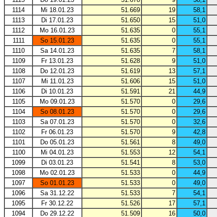
1114
Mi 18.01.23
51.669
19
58,1
1113
Di 17.01.23
51.650
15
51,0
1112
Mo 16.01.23
51.635
0
55,1
1111
So 15.01.23
51.635
0
55,1
1110
Sa 14.01.23
51.635
7
58,1
1109
Fr 13.01.23
51.628
9
51,0
1108
Do 12.01.23
51.619
13
57,1
1107
Mi 11.01.23
51.606
15
51,0
1106
Di 10.01.23
51.591
21
44,9
1105
Mo 09.01.23
51.570
0
29,6
1104
So 08.01.23
51.570
0
29,6
1103
Sa 07.01.23
51.570
0
32,6
1102
Fr 06.01.23
51.570
9
42,8
1101
Do 05.01.23
51.561
8
49,0
1100
Mi 04.01.23
51.553
12
54,1
1099
Di 03.01.23
51.541
8
53,0
1098
Mo 02.01.23
51.533
0
44,9
1097
So 01.01.23
51.533
0
49,0
1096
Sa 31.12.22
51.533
7
54,1
1095
Fr 30.12.22
51.526
17
57,1
1094
Do 29.12.22
51.509
16
50,0