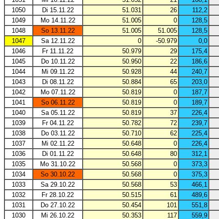
1050
Di 15.11.22
51.031
26
112,2
1049
Mo 14.11.22
51.005
0
128,5
1048
So 13.11.22
51.005
51.005
128,5
1047
Sa 12.11.22
0
-50.979
0,0
1046
Fr 11.11.22
50.979
29
175,4
1045
Do 10.11.22
50.950
22
186,6
1044
Mi 09.11.22
50.928
44
240,7
1043
Di 08.11.22
50.884
65
203,0
1042
Mo 07.11.22
50.819
0
187,7
1041
So 06.11.22
50.819
0
189,7
1040
Sa 05.11.22
50.819
37
226,4
1039
Fr 04.11.22
50.782
72
239,7
1038
Do 03.11.22
50.710
62
225,4
1037
Mi 02.11.22
50.648
0
226,4
1036
Di 01.11.22
50.648
80
312,1
1035
Mo 31.10.22
50.568
0
373,3
1034
So 30.10.22
50.568
0
375,3
1033
Sa 29.10.22
50.568
53
466,1
1032
Fr 28.10.22
50.515
61
489,6
1031
Do 27.10.22
50.454
101
551,8
1030
Mi 26.10.22
50.353
117
559,9