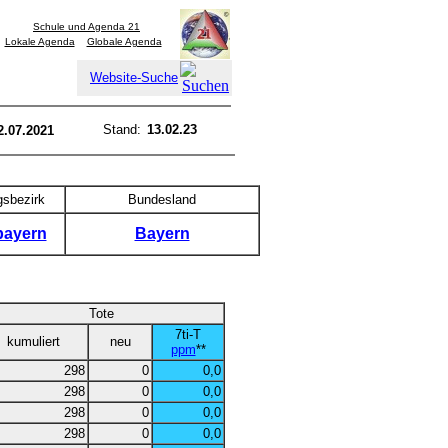
Schule und Agenda 21
Lokale Agenda
Globale Agenda
Website-Suche
Stand:
13.02.23
2.07.2021
gsbezirk
Bundesland
bayern
Bayern
Tote
7ti-T
kumuliert
neu
ppm
**
298
0
0,0
298
0
0,0
298
0
0,0
298
0
0,0