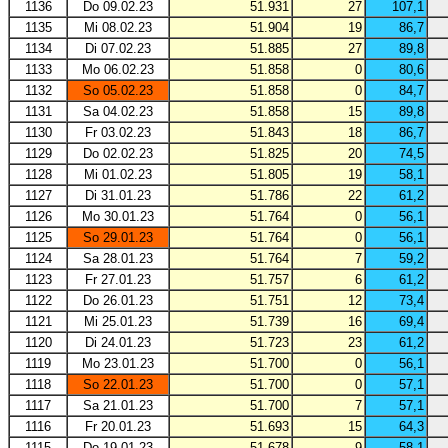
1136
Do 09.02.23
51.931
27
107,1
1135
Mi 08.02.23
51.904
19
86,7
1134
Di 07.02.23
51.885
27
89,8
1133
Mo 06.02.23
51.858
0
80,6
1132
So 05.02.23
51.858
0
84,7
1131
Sa 04.02.23
51.858
15
89,8
1130
Fr 03.02.23
51.843
18
86,7
1129
Do 02.02.23
51.825
20
74,5
1128
Mi 01.02.23
51.805
19
58,1
1127
Di 31.01.23
51.786
22
61,2
1126
Mo 30.01.23
51.764
0
56,1
1125
So 29.01.23
51.764
0
56,1
1124
Sa 28.01.23
51.764
7
59,2
1123
Fr 27.01.23
51.757
6
61,2
1122
Do 26.01.23
51.751
12
73,4
1121
Mi 25.01.23
51.739
16
69,4
1120
Di 24.01.23
51.723
23
61,2
1119
Mo 23.01.23
51.700
0
56,1
1118
So 22.01.23
51.700
0
57,1
1117
Sa 21.01.23
51.700
7
57,1
1116
Fr 20.01.23
51.693
15
64,3
1115
Do 19.01.23
51.678
9
58,1