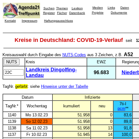
Medien
Links
Daten
Suchen
Themen
Lexikon
Projekte
Dokumente
Register
Fächer
Datenbank
Kontakt
Impressum
Haftungsausschluss
Kreise in Deutschland: COVID-19-Verlauf
seit
1
A52
Kreisauswahl durch Eingabe des
NUTS-Codes
aus 3 Zeichen, z.B.
Kreis
EWZ
Regierun
Landkreis Dingolfing-
96.683
Nieder
Landau
TagNr.
gefärbt
: siehe
Hinweise unter der Tabelle
Datum
Infizierte
7ti-I
TagNr.*
Wochentag
kumuliert
neu
pcm
**
1140
Mo 13.02.23
51.958
0
83,6
1139
So 12.02.23
51.958
0
89,8
1138
Sa 11.02.23
51.958
13
91,8
1137
Fr 10.02.23
51.945
14
100,0