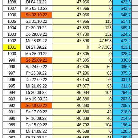
1008
Di 04.10.22
47.966
0
423,3
1007
Mo 03.10.22
47.966
0
543,6
1006
So 02.10.22
47.966
0
548,7
1005
Sa 01.10.22
47.966
113
617,1
1004
Fr 30.09.22
47.853
123
569,1
1003
Do 29.09.22
47.730
132
524,2
1002
Mi 28.09.22
47.598
47.598
472,2
1001
Di 27.09.22
0
-47.305
413,1
1000
Mo 26.09.22
47.305
0
328,4
999
So 25.09.22
47.305
0
336,6
998
Sa 24.09.22
47.305
69
386,6
997
Fr 23.09.22
47.236
83
375,3
996
Do 22.09.22
47.153
76
331,1
995
Mi 21.09.22
47.077
93
311,6
994
Di 20.09.22
46.984
104
264,3
993
Mo 19.09.22
46.880
0
203,6
992
So 18.09.22
46.880
0
205,7
991
Sa 17.09.22
46.880
42
218,0
990
Fr 16.09.22
46.838
46
214,9
989
Do 15.09.22
46.792
104
196,4
988
Mi 14.09.22
46.688
0
128,5
987
Di 13.09.22
46.688
41
160,4