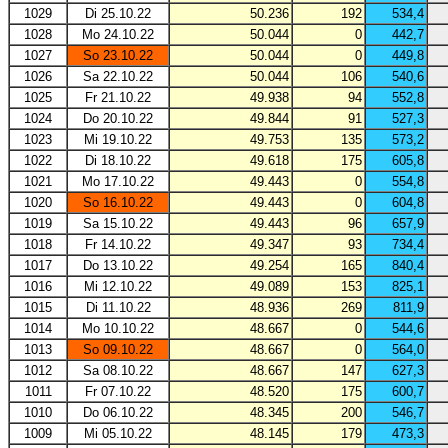
1029
Di 25.10.22
50.236
192
534,4
1028
Mo 24.10.22
50.044
0
442,7
1027
So 23.10.22
50.044
0
449,8
1026
Sa 22.10.22
50.044
106
540,6
1025
Fr 21.10.22
49.938
94
552,8
1024
Do 20.10.22
49.844
91
527,3
1023
Mi 19.10.22
49.753
135
573,2
1022
Di 18.10.22
49.618
175
605,8
1021
Mo 17.10.22
49.443
0
554,8
1020
So 16.10.22
49.443
0
604,8
1019
Sa 15.10.22
49.443
96
657,9
1018
Fr 14.10.22
49.347
93
734,4
1017
Do 13.10.22
49.254
165
840,4
1016
Mi 12.10.22
49.089
153
825,1
1015
Di 11.10.22
48.936
269
811,9
1014
Mo 10.10.22
48.667
0
544,6
1013
So 09.10.22
48.667
0
564,0
1012
Sa 08.10.22
48.667
147
627,3
1011
Fr 07.10.22
48.520
175
600,7
1010
Do 06.10.22
48.345
200
546,7
1009
Mi 05.10.22
48.145
179
473,3