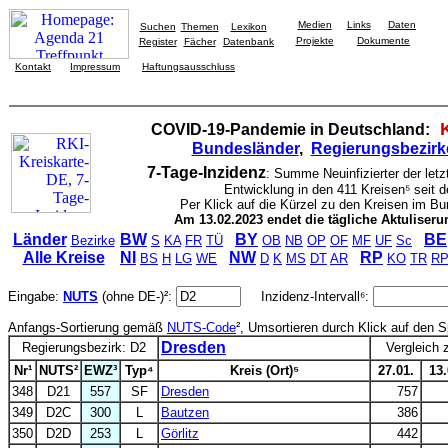
Medien
Links
Daten
Suchen
Themen
Lexikon
Projekte
Dokumente
Register
Fächer
Datenbank
Kontakt
Impressum
Haftungsausschluss
COVID-19-Pandemie in Deutschland:
Bundesländer
,
Regierungsbezirk
7-Tage-Inzidenz
: Summe Neuinfizierter der let
Entwicklung in den 411 Kreisen⁵ seit 
Per Klick auf die Kürzel zu den Kreisen im B
Am 13.02.2023 endet die tägliche Aktuliser
Länder
BW
BY
BE
Bezirke
S
KA
FR
TÜ
OB
NB
OP
OF
MF
UF
Sc
Alle Kreise
NI
NW
RP
BS
H
LG
WE
D
K
MS
DT
AR
KO
TR
R
Eingabe:
NUTS
(ohne DE-)²:
Inzidenz-Intervall⁶:
Anfangs-Sortierung gemäß
NUTS-Code
², Umsortieren durch Klick auf den 
Dresden
Regierungsbezirk: D2
Vergleich 
Nr¹
NUTS²
EWZ³
Typ⁴
Kreis (Ort)⁵
27.01.
13.
348
D21
557
SF
Dresden
757
349
D2C
300
L
Bautzen
386
350
D2D
253
L
Görlitz
442