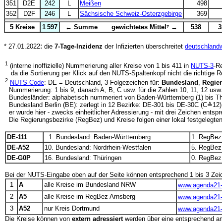
351
D2E
242
L
Meißen
498
352
D2F
246
L
Sächsische Schweiz-Osterzgebirge
369
5 Kreise
1 597
← Summe gewichtetes Mittel⁷ →
538
3
:
* 27.01.2022
die
7-Tage-Inzidenz
der Infizierten überschreitet
deutschlandw
1
(interne inoffizielle) Nummerierung aller Kreise von 1 bis 411 in
NUTS-3
-R
da die Sortierung per Klick auf den NUTS-Spaltenkopf nicht die richtige Rei
2
NUTS-Code
: DE = Deutschland, 3 Folgezeichen für:
Bundesland
,
Regie
Nummerierung: 1 bis 9, danach A, B, C usw. für die Zahlen 10, 11, 12 usw
Bundesländer: alphabetisch nummeriert von Baden-Württemberg (1) bis T
Bundesland Berlin (BE): zerlegt in 12 Bezirke: DE-301 bis DE-30C (C≙12):
er wurde hier - zwecks einheitlicher Adressierung - mit drei Zeichen entsp
Die Regierungsbezirke (RegBez) und Kreise folgen einer lokal festgelegten
DE-111
1. Bundesland: Baden-Württemberg
1. RegBez:
DE-A52
10. Bundesland: Nordrhein-Westfalen
5. RegBez
DE-G0P
16. Bundesland: Thüringen
0. RegBez: -
Bei der NUTS-Eingabe oben auf der Seite können entsprechend 1 bis 3 Ze
1
A
alle Kreise im Bundesland NRW
www.agenda21-
2
A5
alle Kreise im RegBez Arnsberg
www.agenda21-
3
A52
nur Kreis Dortmund
www.agenda21-
Die Kreise können von
extern adressiert
werden über eine entsprechend 