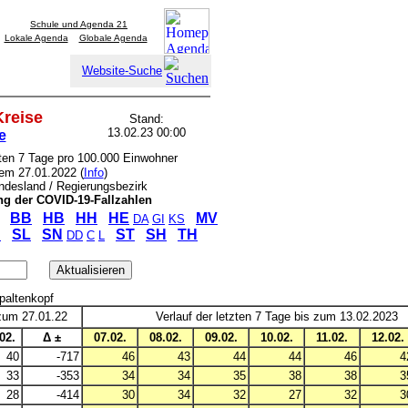
Schule und Agenda 21
Lokale Agenda
Globale Agenda
Website-Suche
Kreise
Stand:
13.02.23 00:00
e
zten 7 Tage pro 100.000 Einwohner
dem 27.01.2022 (
Info
)
undesland / Regierungsbezirk
ung
der COVID-19-Fallzahlen
BB
HB
HH
HE
MV
DA
GI
KS
SL
SN
ST
SH
TH
P
DD
C
L
Spaltenkopf
zum 27.01.22
Verlauf der letzten 7 Tage bis zum 13.02.2023
02.
Δ ±
07.02.
08.02.
09.02.
10.02.
11.02.
12.02.
40
-717
46
43
44
44
46
4
33
-353
34
34
35
38
38
3
28
-414
30
34
32
27
32
3