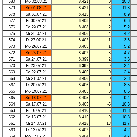
580
Mo 02.08.21
8.421
0
10,8
579
So 01.08.21
8.421
6
11,3
578
Sa 31.07.21
8.415
7
8,9
577
Fr 30.07.21
8.408
0
6,6
576
Do 29.07.21
8.408
2
5,2
575
Mi 28.07.21
8.406
4
4,2
574
Di 27.07.21
8.402
-1
3,8
573
Mo 26.07.21
8.403
1
5,2
572
So 25.07.21
8.402
3
4,7
571
Sa 24.07.21
8.399
2
3,3
570
Fr 23.07.21
8.397
-9
2,4
569
Do 22.07.21
8.406
0
2,4
568
Mi 21.07.21
8.406
0
2,8
567
Di 20.07.21
8.406
1
8,5
566
Mo 19.07.21
8.405
0
8,5
565
So 18.07.21
8.405
0
9,4
564
Sa 17.07.21
8.405
-5
10,3
563
Fr 16.07.21
8.410
-5
11,3
562
Do 15.07.21
8.415
0
10,8
561
Mi 14.07.21
8.415
13
11,7
560
Di 13.07.21
8.402
-2
4,2
559
Mo 12.07.21
8.404
1
4,7