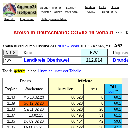
Medien
Links
Daten
Suchen
Themen
Lexikon
Projekte
Dokumente
Register
Fächer
Datenbank
Kontakt
Impressum
Haftungsausschluss
Kreise in Deutschland: COVID-19-Verlauf
seit
1
A52
Kreisauswahl durch Eingabe des
NUTS-Codes
aus 3 Zeichen, z.B.
Kreis
EWZ
Regierun
Landkreis Oberhavel
212.914
Brand
TagNr.
gefärbt
: siehe
Hinweise unter der Tabelle
Datum
Infizierte
7ti-I
TagNr.*
Wochentag
kumuliert
neu
pcm
**
1140
Mo 13.02.23
88.523
0
60,2
1139
So 12.02.23
88.523
0
60,2
1138
Sa 11.02.23
88.523
28
60,2
1137
Fr 10.02.23
88.495
31
61,2
1136
Do 09.02.23
88.464
42
59,8
1135
Mi 08.02.23
88.422
38
47,7