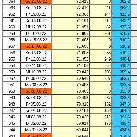
964
So 21.08.22
72.419
0
362,2
963
Sa 20.08.22
72.419
111
362,2
962
Fr 19.08.22
72.308
144
413,6
961
Do 18.08.22
72.164
213
443,4
960
Mi 17.08.22
71.951
82
473,3
959
Di 16.08.22
71.869
261
530,7
958
Mo 15.08.22
71.608
0
510,2
957
So 14.08.22
71.608
0
510,2
956
Sa 13.08.22
71.608
256
510,2
955
Fr 12.08.22
71.352
249
448,1
954
Do 11.08.22
71.103
258
415,4
953
Mi 10.08.22
70.845
205
359,4
952
Di 09.08.22
70.640
237
362,7
951
Mo 08.08.22
70.403
0
333,3
950
So 07.08.22
70.403
0
333,3
949
Sa 06.08.22
70.403
87
333,3
948
Fr 05.08.22
70.316
132
347,8
947
Do 04.08.22
70.184
158
364,6
946
Mi 03.08.22
70.026
212
391,6
945
Di 02.08.22
69.814
170
415,4
944
Mo 01.08.22
69.644
0
424,3
943
So 31.07.22
69.644
0
424,3