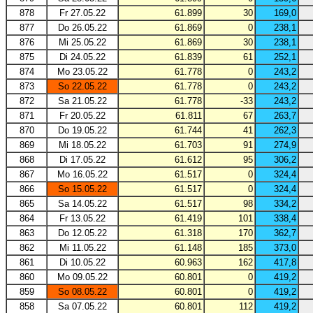
878
Fr 27.05.22
61.899
30
169,0
877
Do 26.05.22
61.869
0
238,1
876
Mi 25.05.22
61.869
30
238,1
875
Di 24.05.22
61.839
61
252,1
874
Mo 23.05.22
61.778
0
243,2
873
So 22.05.22
61.778
0
243,2
872
Sa 21.05.22
61.778
-33
243,2
871
Fr 20.05.22
61.811
67
263,7
870
Do 19.05.22
61.744
41
262,3
869
Mi 18.05.22
61.703
91
274,9
868
Di 17.05.22
61.612
95
306,2
867
Mo 16.05.22
61.517
0
324,4
866
So 15.05.22
61.517
0
324,4
865
Sa 14.05.22
61.517
98
334,2
864
Fr 13.05.22
61.419
101
338,4
863
Do 12.05.22
61.318
170
362,7
862
Mi 11.05.22
61.148
185
373,0
861
Di 10.05.22
60.963
162
417,8
860
Mo 09.05.22
60.801
0
419,2
859
So 08.05.22
60.801
0
419,2
858
Sa 07.05.22
60.801
112
419,2