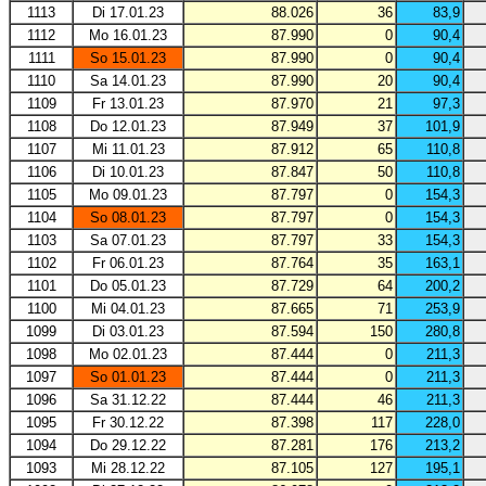
1113
Di 17.01.23
88.026
36
83,9
1112
Mo 16.01.23
87.990
0
90,4
1111
So 15.01.23
87.990
0
90,4
1110
Sa 14.01.23
87.990
20
90,4
1109
Fr 13.01.23
87.970
21
97,3
1108
Do 12.01.23
87.949
37
101,9
1107
Mi 11.01.23
87.912
65
110,8
1106
Di 10.01.23
87.847
50
110,8
1105
Mo 09.01.23
87.797
0
154,3
1104
So 08.01.23
87.797
0
154,3
1103
Sa 07.01.23
87.797
33
154,3
1102
Fr 06.01.23
87.764
35
163,1
1101
Do 05.01.23
87.729
64
200,2
1100
Mi 04.01.23
87.665
71
253,9
1099
Di 03.01.23
87.594
150
280,8
1098
Mo 02.01.23
87.444
0
211,3
1097
So 01.01.23
87.444
0
211,3
1096
Sa 31.12.22
87.444
46
211,3
1095
Fr 30.12.22
87.398
117
228,0
1094
Do 29.12.22
87.281
176
213,2
1093
Mi 28.12.22
87.105
127
195,1