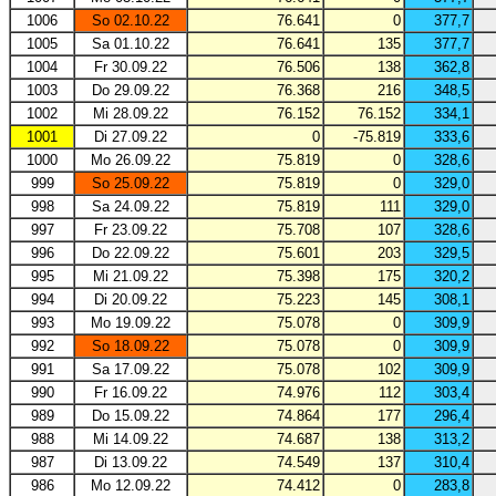
1006
So 02.10.22
76.641
0
377,7
1005
Sa 01.10.22
76.641
135
377,7
1004
Fr 30.09.22
76.506
138
362,8
1003
Do 29.09.22
76.368
216
348,5
1002
Mi 28.09.22
76.152
76.152
334,1
1001
Di 27.09.22
0
-75.819
333,6
1000
Mo 26.09.22
75.819
0
328,6
999
So 25.09.22
75.819
0
329,0
998
Sa 24.09.22
75.819
111
329,0
997
Fr 23.09.22
75.708
107
328,6
996
Do 22.09.22
75.601
203
329,5
995
Mi 21.09.22
75.398
175
320,2
994
Di 20.09.22
75.223
145
308,1
993
Mo 19.09.22
75.078
0
309,9
992
So 18.09.22
75.078
0
309,9
991
Sa 17.09.22
75.078
102
309,9
990
Fr 16.09.22
74.976
112
303,4
989
Do 15.09.22
74.864
177
296,4
988
Mi 14.09.22
74.687
138
313,2
987
Di 13.09.22
74.549
137
310,4
986
Mo 12.09.22
74.412
0
283,8