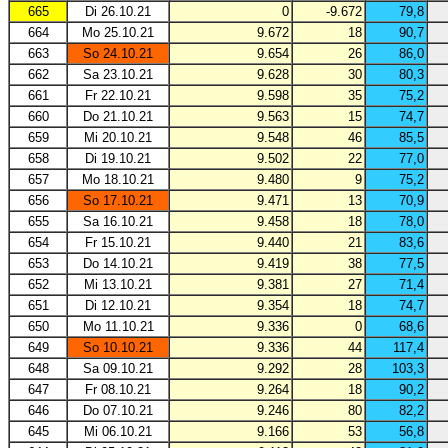
665
Di 26.10.21
0
-9.672
79,8
664
Mo 25.10.21
9.672
18
90,7
663
So 24.10.21
9.654
26
86,0
662
Sa 23.10.21
9.628
30
80,3
661
Fr 22.10.21
9.598
35
75,2
660
Do 21.10.21
9.563
15
74,7
659
Mi 20.10.21
9.548
46
85,5
658
Di 19.10.21
9.502
22
77,0
657
Mo 18.10.21
9.480
9
75,2
656
So 17.10.21
9.471
13
70,9
655
Sa 16.10.21
9.458
18
78,0
654
Fr 15.10.21
9.440
21
83,6
653
Do 14.10.21
9.419
38
77,5
652
Mi 13.10.21
9.381
27
71,4
651
Di 12.10.21
9.354
18
74,7
650
Mo 11.10.21
9.336
0
68,6
649
So 10.10.21
9.336
44
117,4
648
Sa 09.10.21
9.292
28
103,3
647
Fr 08.10.21
9.264
18
90,2
646
Do 07.10.21
9.246
80
82,2
645
Mi 06.10.21
9.166
53
56,8