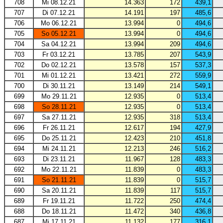
708
Mi 08.12.21
14.363
172
439,1
707
Di 07.12.21
14.191
197
485,6
706
Mo 06.12.21
13.994
0
494,6
705
So 05.12.21
13.994
0
494,6
704
Sa 04.12.21
13.994
209
494,6
703
Fr 03.12.21
13.785
207
543,9
702
Do 02.12.21
13.578
157
537,3
701
Mi 01.12.21
13.421
272
559,9
700
Di 30.11.21
13.149
214
549,1
699
Mo 29.11.21
12.935
0
513,4
698
So 28.11.21
12.935
0
513,4
697
Sa 27.11.21
12.935
318
513,4
696
Fr 26.11.21
12.617
194
427,9
695
Do 25.11.21
12.423
210
451,8
694
Mi 24.11.21
12.213
246
516,2
693
Di 23.11.21
11.967
128
483,3
692
Mo 22.11.21
11.839
0
483,3
691
So 21.11.21
11.839
0
515,7
690
Sa 20.11.21
11.839
117
515,7
689
Fr 19.11.21
11.722
250
474,4
688
Do 18.11.21
11.472
340
436,8
687
Mi 17.11.21
11.132
177
316,1