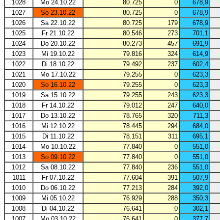
1028
Mo 24.10.22
80.725
0
678,9
1027
So 23.10.22
80.725
0
678,9
1026
Sa 22.10.22
80.725
179
678,9
1025
Fr 21.10.22
80.546
273
701,1
1024
Do 20.10.22
80.273
457
691,9
1023
Mi 19.10.22
79.816
324
614,9
1022
Di 18.10.22
79.492
237
602,4
1021
Mo 17.10.22
79.255
0
623,3
1020
So 16.10.22
79.255
0
623,3
1019
Sa 15.10.22
79.255
243
623,3
1018
Fr 14.10.22
79.012
247
640,0
1017
Do 13.10.22
78.765
320
711,3
1016
Mi 12.10.22
78.445
294
684,0
1015
Di 11.10.22
78.151
311
695,1
1014
Mo 10.10.22
77.840
0
551,0
1013
So 09.10.22
77.840
0
551,0
1012
Sa 08.10.22
77.840
236
551,0
1011
Fr 07.10.22
77.604
391
507,9
1010
Do 06.10.22
77.213
284
392,0
1009
Mi 05.10.22
76.929
288
350,3
1008
Di 04.10.22
76.641
0
302,1
1007
Mo 03.10.22
76.641
0
377,7