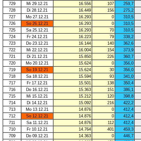
729
Mi 29.12.21
16.556
107
259,7
728
Di 28.12.21
16.449
156
275,2
727
Mo 27.12.21
16.293
0
310,5
726
So 26.12.21
16.293
0
310,5
725
Sa 25.12.21
16.293
70
310,5
724
Fr 24.12.21
16.223
79
338,2
723
Do 23.12.21
16.144
140
362,6
722
Mi 22.12.21
16.004
154
373,9
721
Di 21.12.21
15.850
226
360,7
720
Mo 20.12.21
15.624
0
356,0
719
So 19.12.21
15.624
30
356,0
718
Sa 18.12.21
15.594
93
341,0
717
Fr 17.12.21
15.501
138
350,4
716
Do 16.12.21
15.363
151
386,1
715
Mi 15.12.21
15.212
120
398,8
714
Di 14.12.21
15.092
216
422,2
713
Mo 13.12.21
14.876
0
412,4
712
So 12.12.21
14.876
0
412,4
711
Sa 11.12.21
14.876
112
412,4
710
Fr 10.12.21
14.764
401
459,3
709
Do 09.12.21
14.363
0
446,7