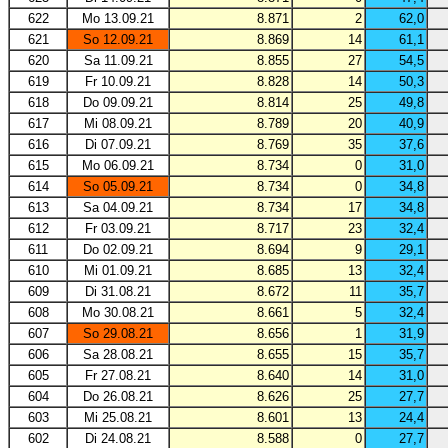
622
Mo 13.09.21
8.871
2
62,0
621
So 12.09.21
8.869
14
61,1
620
Sa 11.09.21
8.855
27
54,5
619
Fr 10.09.21
8.828
14
50,3
618
Do 09.09.21
8.814
25
49,8
617
Mi 08.09.21
8.789
20
40,9
616
Di 07.09.21
8.769
35
37,6
615
Mo 06.09.21
8.734
0
31,0
614
So 05.09.21
8.734
0
34,8
613
Sa 04.09.21
8.734
17
34,8
612
Fr 03.09.21
8.717
23
32,4
611
Do 02.09.21
8.694
9
29,1
610
Mi 01.09.21
8.685
13
32,4
609
Di 31.08.21
8.672
11
35,7
608
Mo 30.08.21
8.661
5
32,4
607
So 29.08.21
8.656
1
31,9
606
Sa 28.08.21
8.655
15
35,7
605
Fr 27.08.21
8.640
14
31,0
604
Do 26.08.21
8.626
25
27,7
603
Mi 25.08.21
8.601
13
24,4
602
Di 24.08.21
8.588
0
27,7