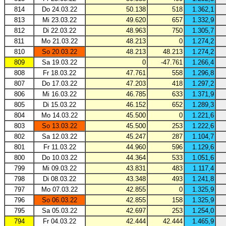
814
Do 24.03.22
50.138
518
1.362,1
813
Mi 23.03.22
49.620
657
1.332,9
812
Di 22.03.22
48.963
750
1.305,7
811
Mo 21.03.22
48.213
0
1.274,2
810
So 20.03.22
48.213
48.213
1.274,2
809
Sa 19.03.22
0
-47.761
1.266,4
808
Fr 18.03.22
47.761
558
1.296,8
807
Do 17.03.22
47.203
418
1.297,2
806
Mi 16.03.22
46.785
633
1.371,9
805
Di 15.03.22
46.152
652
1.289,3
804
Mo 14.03.22
45.500
0
1.221,6
803
So 13.03.22
45.500
253
1.222,6
802
Sa 12.03.22
45.247
287
1.104,7
801
Fr 11.03.22
44.960
596
1.129,6
800
Do 10.03.22
44.364
533
1.051,6
799
Mi 09.03.22
43.831
483
1.117,4
798
Di 08.03.22
43.348
493
1.241,8
797
Mo 07.03.22
42.855
0
1.325,9
796
So 06.03.22
42.855
158
1.325,9
795
Sa 05.03.22
42.697
253
1.254,0
794
Fr 04.03.22
42.444
42.444
1.465,9