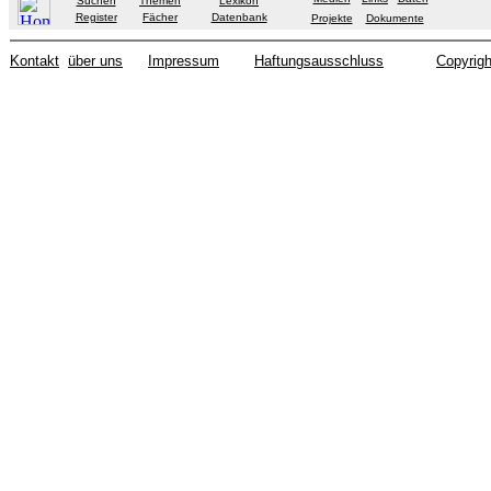
Suchen
Themen
Lexikon
Register
Fächer
Datenbank
Projekte
Dokumente
Kontakt
über uns
Impressum
Haftungsausschluss
Copyrigh