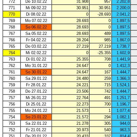
772
Do 10.02.22
31.908
957
2.202,8
771
Mi 09.02.22
30.951
30.951
2.200,0
770
Di 08.02.22
0
-28.693
2.041,2
769
Mo 07.02.22
28.693
0
1.897,5
768
So 06.02.22
28.693
0
1.897,5
767
Sa 05.02.22
28.693
489
1.897,5
766
Fr 04.02.22
28.204
985
1.867,0
765
Do 03.02.22
27.219
27.219
1.738,7
764
Mi 02.02.22
0
-25.355
1.602,9
763
Di 01.02.22
25.355
708
1.441,9
762
Mo 31.01.22
24.647
0
1.412,3
761
So 30.01.22
24.647
167
1.444,7
760
Sa 29.01.22
24.480
259
1.366,3
759
Fr 28.01.22
24.221
715
1.524,1
758
Do 27.01.22
23.506
742
1.444,7
757
Mi 26.01.22
22.764
491
1.251,7
756
Di 25.01.22
22.273
700
1.196,7
755
Mo 24.01.22
21.573
1
1.077,4
754
So 23.01.22
21.572
294
1.082,1
753
Sa 22.01.22
21.278
305
944,0
752
Fr 21.01.22
20.973
540
963,3
751
Do 20.01.22
20.433
337
814,4