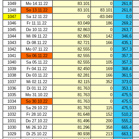
1049
Mo 14.11.22
83.101
0
261,8
1048
So 13.11.22
83.101
83.101
261,8
1047
Sa 12.11.22
0
-83.049
0,0
1046
Fr 11.11.22
83.049
186
269,2
1045
Do 10.11.22
82.863
0
263,7
1044
Mi 09.11.22
82.863
142
346,6
1043
Di 08.11.22
82.721
166
435,1
1042
Mo 07.11.22
82.555
0
357,3
1041
So 06.11.22
82.555
0
357,3
1040
Sa 05.11.22
82.555
105
357,3
1039
Fr 04.11.22
82.450
169
368,4
1038
Do 03.11.22
82.281
166
361,5
1037
Mi 02.11.22
82.115
352
373,0
1036
Di 01.11.22
81.763
0
353,1
1035
Mo 31.10.22
81.763
0
475,5
1034
So 30.10.22
81.763
0
475,5
1033
Sa 29.10.22
81.763
115
475,5
1032
Fr 28.10.22
81.648
152
510,2
1031
Do 27.10.22
81.496
200
555,2
1030
Mi 26.10.22
81.296
358
665,4
1029
Di 25.10.22
80.938
213
663,1