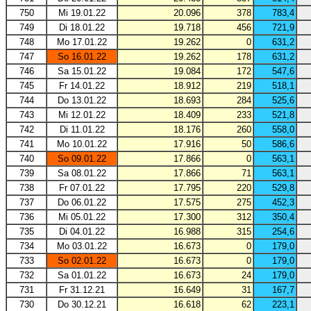
750
Mi 19.01.22
20.096
378
783,4
749
Di 18.01.22
19.718
456
721,9
748
Mo 17.01.22
19.262
0
631,2
747
So 16.01.22
19.262
178
631,2
746
Sa 15.01.22
19.084
172
547,6
745
Fr 14.01.22
18.912
219
518,1
744
Do 13.01.22
18.693
284
525,6
743
Mi 12.01.22
18.409
233
521,8
742
Di 11.01.22
18.176
260
558,0
741
Mo 10.01.22
17.916
50
586,6
740
So 09.01.22
17.866
0
563,1
739
Sa 08.01.22
17.866
71
563,1
738
Fr 07.01.22
17.795
220
529,8
737
Do 06.01.22
17.575
275
452,3
736
Mi 05.01.22
17.300
312
350,4
735
Di 04.01.22
16.988
315
254,6
734
Mo 03.01.22
16.673
0
179,0
733
So 02.01.22
16.673
0
179,0
732
Sa 01.01.22
16.673
24
179,0
731
Fr 31.12.21
16.649
31
167,7
730
Do 30.12.21
16.618
62
223,1