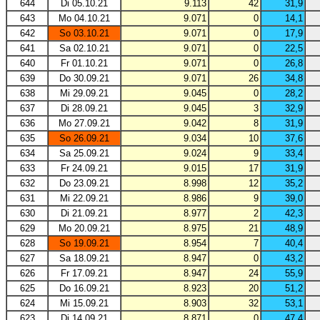
644
Di 05.10.21
9.113
42
31,9
643
Mo 04.10.21
9.071
0
14,1
642
So 03.10.21
9.071
0
17,9
641
Sa 02.10.21
9.071
0
22,5
640
Fr 01.10.21
9.071
0
26,8
639
Do 30.09.21
9.071
26
34,8
638
Mi 29.09.21
9.045
0
28,2
637
Di 28.09.21
9.045
3
32,9
636
Mo 27.09.21
9.042
8
31,9
635
So 26.09.21
9.034
10
37,6
634
Sa 25.09.21
9.024
9
33,4
633
Fr 24.09.21
9.015
17
31,9
632
Do 23.09.21
8.998
12
35,2
631
Mi 22.09.21
8.986
9
39,0
630
Di 21.09.21
8.977
2
42,3
629
Mo 20.09.21
8.975
21
48,9
628
So 19.09.21
8.954
7
40,4
627
Sa 18.09.21
8.947
0
43,2
626
Fr 17.09.21
8.947
24
55,9
625
Do 16.09.21
8.923
20
51,2
624
Mi 15.09.21
8.903
32
53,1
623
Di 14.09.21
8.871
0
47,4