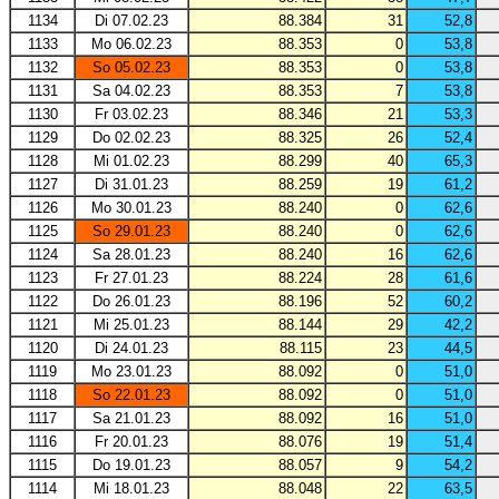
1134
Di 07.02.23
88.384
31
52,8
1133
Mo 06.02.23
88.353
0
53,8
1132
So 05.02.23
88.353
0
53,8
1131
Sa 04.02.23
88.353
7
53,8
1130
Fr 03.02.23
88.346
21
53,3
1129
Do 02.02.23
88.325
26
52,4
1128
Mi 01.02.23
88.299
40
65,3
1127
Di 31.01.23
88.259
19
61,2
1126
Mo 30.01.23
88.240
0
62,6
1125
So 29.01.23
88.240
0
62,6
1124
Sa 28.01.23
88.240
16
62,6
1123
Fr 27.01.23
88.224
28
61,6
1122
Do 26.01.23
88.196
52
60,2
1121
Mi 25.01.23
88.144
29
42,2
1120
Di 24.01.23
88.115
23
44,5
1119
Mo 23.01.23
88.092
0
51,0
1118
So 22.01.23
88.092
0
51,0
1117
Sa 21.01.23
88.092
16
51,0
1116
Fr 20.01.23
88.076
19
51,4
1115
Do 19.01.23
88.057
9
54,2
1114
Mi 18.01.23
88.048
22
63,5