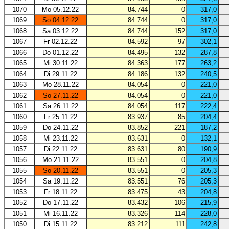
1070
Mo 05.12.22
84.744
0
317,0
1069
So 04.12.22
84.744
0
317,0
1068
Sa 03.12.22
84.744
152
317,0
1067
Fr 02.12.22
84.592
97
302,1
1066
Do 01.12.22
84.495
132
287,8
1065
Mi 30.11.22
84.363
177
263,2
1064
Di 29.11.22
84.186
132
240,5
1063
Mo 28.11.22
84.054
0
221,0
1062
So 27.11.22
84.054
0
221,0
1061
Sa 26.11.22
84.054
117
222,4
1060
Fr 25.11.22
83.937
85
204,4
1059
Do 24.11.22
83.852
221
187,2
1058
Mi 23.11.22
83.631
0
132,1
1057
Di 22.11.22
83.631
80
190,9
1056
Mo 21.11.22
83.551
0
204,8
1055
So 20.11.22
83.551
0
205,3
1054
Sa 19.11.22
83.551
76
205,3
1053
Fr 18.11.22
83.475
43
204,8
1052
Do 17.11.22
83.432
106
215,9
1051
Mi 16.11.22
83.326
114
228,0
1050
Di 15.11.22
83.212
111
242,8