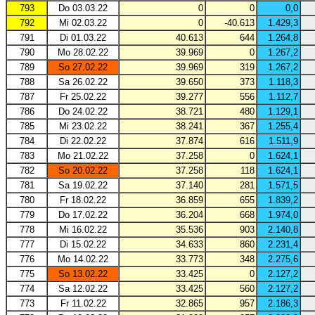
793
Do 03.03.22
0
0
0,0
792
Mi 02.03.22
0
-40.613
1.429,3
791
Di 01.03.22
40.613
644
1.264,8
790
Mo 28.02.22
39.969
0
1.267,2
789
So 27.02.22
39.969
319
1.267,2
788
Sa 26.02.22
39.650
373
1.118,3
787
Fr 25.02.22
39.277
556
1.112,7
786
Do 24.02.22
38.721
480
1.129,1
785
Mi 23.02.22
38.241
367
1.255,4
784
Di 22.02.22
37.874
616
1.511,9
783
Mo 21.02.22
37.258
0
1.624,1
782
So 20.02.22
37.258
118
1.624,1
781
Sa 19.02.22
37.140
281
1.571,5
780
Fr 18.02.22
36.859
655
1.839,2
779
Do 17.02.22
36.204
668
1.974,0
778
Mi 16.02.22
35.536
903
2.140,8
777
Di 15.02.22
34.633
860
2.231,4
776
Mo 14.02.22
33.773
348
2.275,6
775
So 13.02.22
33.425
0
2.127,2
774
Sa 12.02.22
33.425
560
2.127,2
773
Fr 11.02.22
32.865
957
2.186,3