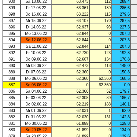
900
Sa 18.06.22
63.473
112
289,4
899
Fr 17.06.22
63.361
139
286,6
898
Do 16.06.22
63.222
115
279,6
897
Mi 15.06.22
63.107
170
287,5
896
Di 14.06.22
62.937
93
227,3
895
Mo 13.06.22
62.844
0
207,3
894
So 12.06.22
62.844
0
207,3
893
Sa 11.06.22
62.844
114
207,3
892
Fr 10.06.22
62.730
123
192,8
891
Do 09.06.22
62.607
134
170,8
890
Mi 08.06.22
62.473
113
148,0
889
Di 07.06.22
62.360
0
150,8
888
Mo 06.06.22
62.360
62.360
168,5
887
So 05.06.22
0
-62.360
0,0
886
Sa 04.06.22
62.360
52
179,7
885
Fr 03.06.22
62.308
89
186,7
884
Do 02.06.22
62.219
188
146,1
883
Mi 01.06.22
62.031
1
92,0
882
Di 31.05.22
62.030
131
142,8
881
Mo 30.05.22
61.899
0
129,8
880
So 29.05.22
61.899
0
134,0
879
Sa 28.05.22
61.899
0
139,6