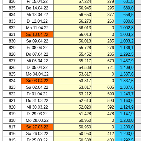
836
Fr 15.04.22
57.224
279
681,5
835
Do 14.04.22
56.945
295
689,0
834
Mi 13.04.22
56.650
377
658,5
833
Di 12.04.22
56.273
260
800,8
832
Mo 11.04.22
56.013
0
1.002,8
831
So 10.04.22
56.013
0
1.003,2
830
Sa 09.04.22
56.013
285
1.003,2
829
Fr 08.04.22
55.728
276
1.136,1
828
Do 07.04.22
55.452
235
1.292,5
827
Mi 06.04.22
55.217
679
1.457,9
826
Di 05.04.22
54.538
721
1.409,0
825
Mo 04.04.22
53.817
0
1.337,6
824
So 03.04.22
53.817
0
1.337,6
823
Sa 02.04.22
53.817
605
1.337,6
822
Fr 01.04.22
53.212
599
1.243,7
821
Do 31.03.22
52.613
593
1.160,6
820
Mi 30.03.22
52.020
592
1.124,9
819
Di 29.03.22
51.428
478
1.147,9
818
Mo 28.03.22
50.950
0
1.200,0
817
So 27.03.22
50.950
0
1.200,0
816
Sa 26.03.22
50.950
412
1.200,0
815
Fr 25.03.22
50.538
400
1.292,5