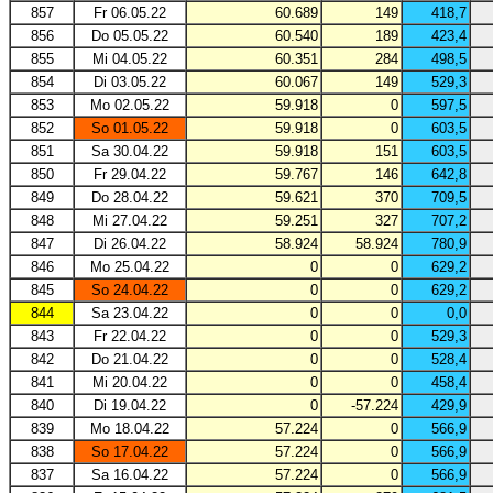
857
Fr 06.05.22
60.689
149
418,7
856
Do 05.05.22
60.540
189
423,4
855
Mi 04.05.22
60.351
284
498,5
854
Di 03.05.22
60.067
149
529,3
853
Mo 02.05.22
59.918
0
597,5
852
So 01.05.22
59.918
0
603,5
851
Sa 30.04.22
59.918
151
603,5
850
Fr 29.04.22
59.767
146
642,8
849
Do 28.04.22
59.621
370
709,5
848
Mi 27.04.22
59.251
327
707,2
847
Di 26.04.22
58.924
58.924
780,9
846
Mo 25.04.22
0
0
629,2
845
So 24.04.22
0
0
629,2
844
Sa 23.04.22
0
0
0,0
843
Fr 22.04.22
0
0
529,3
842
Do 21.04.22
0
0
528,4
841
Mi 20.04.22
0
0
458,4
840
Di 19.04.22
0
-57.224
429,9
839
Mo 18.04.22
57.224
0
566,9
838
So 17.04.22
57.224
0
566,9
837
Sa 16.04.22
57.224
0
566,9