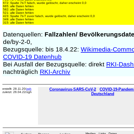
672: Spalte 7ti-T falsch, wurde gelöscht, daher erscheint 0,0
665: alle Daten fehlen
582: alle Daten fehlen
521: alle Daten fehlen
423: Spalte 7ti-T zuvor falsch, wurde gelöscht, daher erscheint 0,0
349: alle Daten fehlen
315: alle Daten fehlen
Datenquellen:
Fallzahlen/
Bevölkerungsdat
de/by-2-0,
Bezugsquelle: bis 18.4.22:
Wikimedia-Comm
COVID-19 Datenhub
Bei Ausfall der Bezugsquelle: direkt
RKI-Dash
nachträglich
RKI-Archiv
erstellt: 28.11.20/
zgh
Coronavirus-SARS-CoV-2
COVID-19-Pandemie
zuletzt: 26.04.22/zgh
Deutschland
Medien
Links
Daten