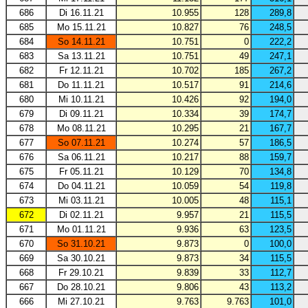
686
Di 16.11.21
10.955
128
289,8
685
Mo 15.11.21
10.827
76
248,5
684
So 14.11.21
10.751
0
222,2
683
Sa 13.11.21
10.751
49
247,1
682
Fr 12.11.21
10.702
185
267,2
681
Do 11.11.21
10.517
91
214,6
680
Mi 10.11.21
10.426
92
194,0
679
Di 09.11.21
10.334
39
174,7
678
Mo 08.11.21
10.295
21
167,7
677
So 07.11.21
10.274
57
186,5
676
Sa 06.11.21
10.217
88
159,7
675
Fr 05.11.21
10.129
70
134,8
674
Do 04.11.21
10.059
54
119,8
673
Mi 03.11.21
10.005
48
115,1
672
Di 02.11.21
9.957
21
115,5
671
Mo 01.11.21
9.936
63
123,5
670
So 31.10.21
9.873
0
100,0
669
Sa 30.10.21
9.873
34
115,5
668
Fr 29.10.21
9.839
33
112,7
667
Do 28.10.21
9.806
43
113,2
666
Mi 27.10.21
9.763
9.763
101,0