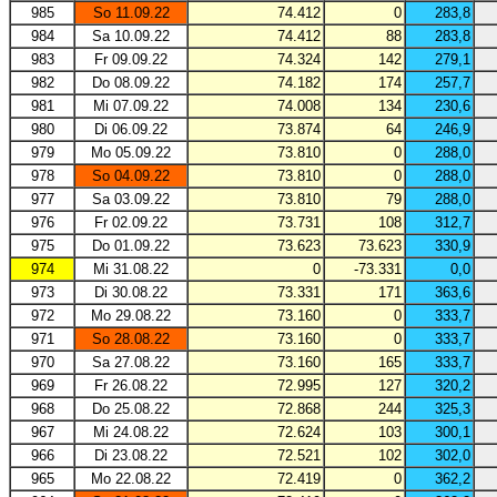
985
So 11.09.22
74.412
0
283,8
984
Sa 10.09.22
74.412
88
283,8
983
Fr 09.09.22
74.324
142
279,1
982
Do 08.09.22
74.182
174
257,7
981
Mi 07.09.22
74.008
134
230,6
980
Di 06.09.22
73.874
64
246,9
979
Mo 05.09.22
73.810
0
288,0
978
So 04.09.22
73.810
0
288,0
977
Sa 03.09.22
73.810
79
288,0
976
Fr 02.09.22
73.731
108
312,7
975
Do 01.09.22
73.623
73.623
330,9
974
Mi 31.08.22
0
-73.331
0,0
973
Di 30.08.22
73.331
171
363,6
972
Mo 29.08.22
73.160
0
333,7
971
So 28.08.22
73.160
0
333,7
970
Sa 27.08.22
73.160
165
333,7
969
Fr 26.08.22
72.995
127
320,2
968
Do 25.08.22
72.868
244
325,3
967
Mi 24.08.22
72.624
103
300,1
966
Di 23.08.22
72.521
102
302,0
965
Mo 22.08.22
72.419
0
362,2