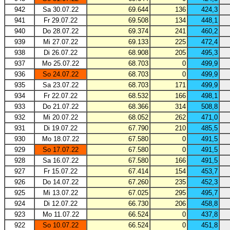
942
Sa 30.07.22
69.644
136
424,3
941
Fr 29.07.22
69.508
134
448,1
940
Do 28.07.22
69.374
241
460,2
939
Mi 27.07.22
69.133
225
472,4
938
Di 26.07.22
68.908
205
495,3
937
Mo 25.07.22
68.703
0
499,9
936
So 24.07.22
68.703
0
499,9
935
Sa 23.07.22
68.703
171
499,9
934
Fr 22.07.22
68.532
166
498,1
933
Do 21.07.22
68.366
314
508,8
932
Mi 20.07.22
68.052
262
471,0
931
Di 19.07.22
67.790
210
485,5
930
Mo 18.07.22
67.580
0
491,5
929
So 17.07.22
67.580
0
491,5
928
Sa 16.07.22
67.580
166
491,5
927
Fr 15.07.22
67.414
154
453,7
926
Do 14.07.22
67.260
235
452,3
925
Mi 13.07.22
67.025
295
495,7
924
Di 12.07.22
66.730
206
458,8
923
Mo 11.07.22
66.524
0
437,8
922
So 10.07.22
66.524
0
451,8