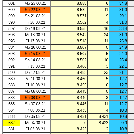
601
Mo 23.08.21
8.588
6
34,8
600
So 22.08.21
8.582
11
31,9
599
Sa 21.08.21
8.571
9
29,1
598
Fr 20.08.21
8.562
4
31,0
597
Do 19.08.21
8.558
16
33,4
596
Mi 18.08.21
8.542
24
31,9
595
Di 17.08.21
8.518
11
25,8
594
Mo 16.08.21
8.507
0
24,9
593
So 15.08.21
8.507
5
24,9
592
Sa 14.08.21
8.502
16
25,4
591
Fr 13.08.21
8.486
3
22,1
590
Do 12.08.21
8.483
23
21,1
589
Mi 11.08.21
8.460
5
12,7
588
Di 10.08.21
8.455
6
12,7
587
Mo 09.08.21
8.449
0
12,7
586
So 08.08.21
8.449
3
12,7
585
Sa 07.08.21
8.446
11
12,7
584
Fr 06.08.21
8.435
4
10,3
583
Do 05.08.21
8.431
8.431
10,8
582
Mi 04.08.21
0
-8.423
9,9
581
Di 03.08.21
8.423
2
10,8