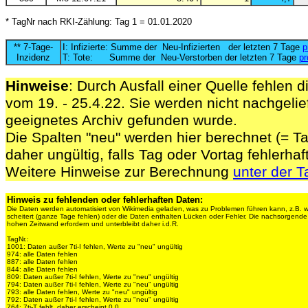
* TagNr nach RKI-Zählung: Tag 1 = 01.01.2020
** 7-Tage-
I: Infizierte: Summe der Neu-Infizierten der letzten 7 Tage
p
Inzidenz
T: Tote: Summe der Neu-Verstorben der letzten 7 Tage
pr
Hinweise
: Durch Ausfall einer Quelle fehlen d
vom 19. - 25.4.22. Sie werden nicht nachgelief
geeignetes Archiv gefunden wurde.
Die Spalten "neu" werden hier berechnet (= Ta
daher ungültig, falls Tag oder Vortag fehlerhaf
Weitere Hinweise zur Berechnung
unter der T
Hinweis zu fehlenden oder fehlerhaften Daten:
Die Daten werden automatisiert von Wikimedia geladen, was zu Problemen führen kann, z.B. 
scheitert (ganze Tage fehlen) oder die Daten enthalten Lücken oder Fehler. Die nachsorgen
hohen Zeitwand erfordern und unterbleibt daher i.d.R.
TagNr.:
1001: Daten außer 7ti-I fehlen, Werte zu "neu" ungültig
974: alle Daten fehlen
887: alle Daten fehlen
844: alle Daten fehlen
809: Daten außer 7ti-I fehlen, Werte zu "neu" ungültig
794: Daten außer 7ti-I fehlen, Werte zu "neu" ungültig
793: alle Daten fehlen, Werte zu "neu" ungültig
792: Daten außer 7ti-I fehlen, Werte zu "neu" ungültig
764: 7ti-T fehlt, daher erscheint 0,0