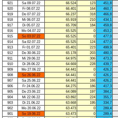
921
Sa 09.07.22
66.524
123
451,8
920
Fr 08.07.22
66.401
164
460,7
919
Do 07.07.22
66.237
318
466,8
918
Mi 06.07.22
65.919
210
434,1
917
Di 05.07.22
65.709
184
459,8
916
Mo 04.07.22
65.525
0
453,2
915
So 03.07.22
65.525
0
477,0
914
Sa 02.07.22
65.525
124
477,0
913
Fr 01.07.22
65.401
223
499,9
912
Do 30.06.22
65.178
203
480,3
911
Mi 29.06.22
64.975
306
473,3
910
Di 28.06.22
64.669
228
439,7
909
Mo 27.06.22
64.441
0
426,2
908
So 26.06.22
64.441
0
426,2
907
Sa 25.06.22
64.441
166
426,2
906
Fr 24.06.22
64.275
186
417,3
905
Do 23.06.22
64.089
197
384,2
904
Mi 22.06.22
63.892
224
355,7
903
Di 21.06.22
63.668
195
334,7
902
Mo 20.06.22
63.473
0
289,4
901
So 19.06.22
63.473
0
289,4