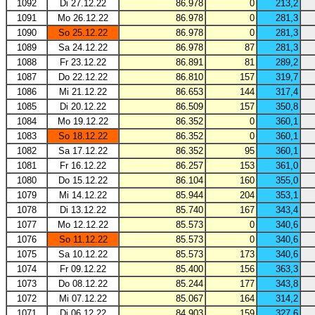
1092
Di 27.12.22
86.978
0
213,2
1091
Mo 26.12.22
86.978
0
281,3
1090
So 25.12.22
86.978
0
281,3
1089
Sa 24.12.22
86.978
87
281,3
1088
Fr 23.12.22
86.891
81
289,2
1087
Do 22.12.22
86.810
157
319,7
1086
Mi 21.12.22
86.653
144
317,4
1085
Di 20.12.22
86.509
157
350,8
1084
Mo 19.12.22
86.352
0
360,1
1083
So 18.12.22
86.352
0
360,1
1082
Sa 17.12.22
86.352
95
360,1
1081
Fr 16.12.22
86.257
153
361,0
1080
Do 15.12.22
86.104
160
355,0
1079
Mi 14.12.22
85.944
204
353,1
1078
Di 13.12.22
85.740
167
343,4
1077
Mo 12.12.22
85.573
0
340,6
1076
So 11.12.22
85.573
0
340,6
1075
Sa 10.12.22
85.573
173
340,6
1074
Fr 09.12.22
85.400
156
363,3
1073
Do 08.12.22
85.244
177
343,8
1072
Mi 07.12.22
85.067
164
314,2
1071
Di 06.12.22
84.903
159
327,6