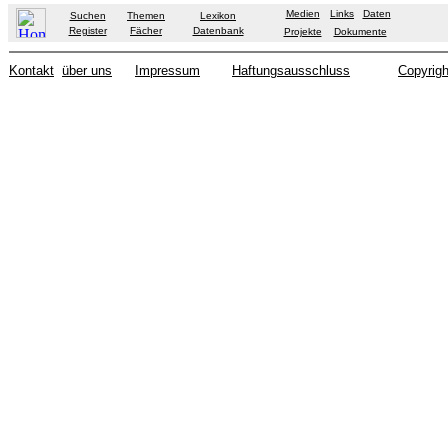
Medien
Links
Daten
Suchen
Themen
Lexikon
Register
Fächer
Datenbank
Projekte
Dokumente
Kontakt
über uns
Impressum
Haftungsausschluss
Copyrigh