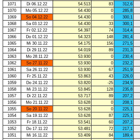
1071
Di 06.12.22
54.513
83
312,6
1070
Mo 05.12.22
54.430
0
285,8
1069
So 04.12.22
54.430
0
300,1
1068
Sa 03.12.22
54.430
33
300,1
1067
Fr 02.12.22
54.397
74
314,4
1066
Do 01.12.22
54.323
148
281,4
1065
Mi 30.11.22
54.175
156
271,5
1064
Di 29.11.22
54.019
89
231,3
1063
Mo 28.11.22
53.930
0
230,4
1062
So 27.11.22
53.930
0
232,2
1061
Sa 26.11.22
53.930
67
251,9
1060
Fr 25.11.22
53.863
43
226,0
1059
Do 24.11.22
53.820
-25
234,9
1058
Mi 23.11.22
53.845
128
235,8
1057
Di 22.11.22
53.717
89
207,2
1056
Mo 21.11.22
53.628
0
208,1
1055
So 20.11.22
53.628
0
225,1
1054
Sa 19.11.22
53.628
87
225,1
1053
Fr 18.11.22
53.541
60
207,2
1052
Do 17.11.22
53.481
72
217,1
1051
Mi 16.11.22
53.409
84
189,4