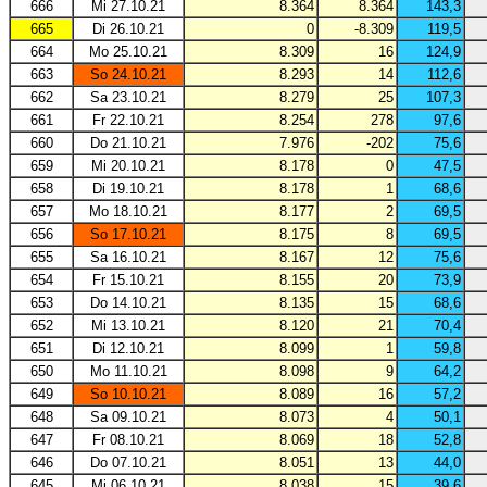
666
Mi 27.10.21
8.364
8.364
143,3
665
Di 26.10.21
0
-8.309
119,5
664
Mo 25.10.21
8.309
16
124,9
663
So 24.10.21
8.293
14
112,6
662
Sa 23.10.21
8.279
25
107,3
661
Fr 22.10.21
8.254
278
97,6
660
Do 21.10.21
7.976
-202
75,6
659
Mi 20.10.21
8.178
0
47,5
658
Di 19.10.21
8.178
1
68,6
657
Mo 18.10.21
8.177
2
69,5
656
So 17.10.21
8.175
8
69,5
655
Sa 16.10.21
8.167
12
75,6
654
Fr 15.10.21
8.155
20
73,9
653
Do 14.10.21
8.135
15
68,6
652
Mi 13.10.21
8.120
21
70,4
651
Di 12.10.21
8.099
1
59,8
650
Mo 11.10.21
8.098
9
64,2
649
So 10.10.21
8.089
16
57,2
648
Sa 09.10.21
8.073
4
50,1
647
Fr 08.10.21
8.069
18
52,8
646
Do 07.10.21
8.051
13
44,0
645
Mi 06.10.21
8.038
15
39,6