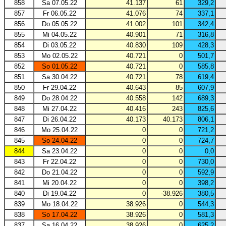
858
Sa 07.05.22
41.137
61
329,2
857
Fr 06.05.22
41.076
74
337,1
856
Do 05.05.22
41.002
101
342,4
855
Mi 04.05.22
40.901
71
316,8
854
Di 03.05.22
40.830
109
428,3
853
Mo 02.05.22
40.721
0
501,7
852
So 01.05.22
40.721
0
585,8
851
Sa 30.04.22
40.721
78
619,4
850
Fr 29.04.22
40.643
85
607,9
849
Do 28.04.22
40.558
142
689,3
848
Mi 27.04.22
40.416
243
825,6
847
Di 26.04.22
40.173
40.173
806,1
846
Mo 25.04.22
0
0
721,2
845
So 24.04.22
0
0
724,7
844
Sa 23.04.22
0
0
0,0
843
Fr 22.04.22
0
0
730,0
842
Do 21.04.22
0
0
592,9
841
Mi 20.04.22
0
0
398,2
840
Di 19.04.22
0
-38.926
380,5
839
Mo 18.04.22
38.926
0
544,3
838
So 17.04.22
38.926
0
581,3
837
Sa 16.04.22
38.926
0
625,2