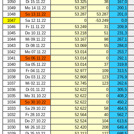
1050
Di 15.11.22
53.325
38
167,0
1049
Mo 14.11.22
53.287
0
200,1
1048
So 13.11.22
53.287
53.287
201,0
1047
Sa 12.11.22
0
-53.249
0,0
1046
Fr 11.11.22
53.249
31
209,9
1045
Do 10.11.22
53.218
51
231,3
1044
Mi 09.11.22
53.167
98
267,1
1043
Di 08.11.22
53.069
55
284,0
1042
Mo 07.11.22
53.014
0
253,7
1041
So 06.11.22
53.014
0
292,1
1040
Sa 05.11.22
53.014
37
319,8
1039
Fr 04.11.22
52.977
109
313,5
1038
Do 03.11.22
52.868
123
276,9
1037
Mi 02.11.22
52.745
123
262,6
1036
Di 01.11.22
52.622
0
305,5
1035
Mo 31.10.22
52.622
0
408,2
1034
So 30.10.22
52.622
0
450,2
1033
Sa 29.10.22
52.622
58
464,5
1032
Fr 28.10.22
52.564
40
562,7
1031
Do 27.10.22
52.524
104
613,6
1030
Mi 26.10.22
52.420
208
649,4
1029
Di 25.10.22
52.212
127
698,5