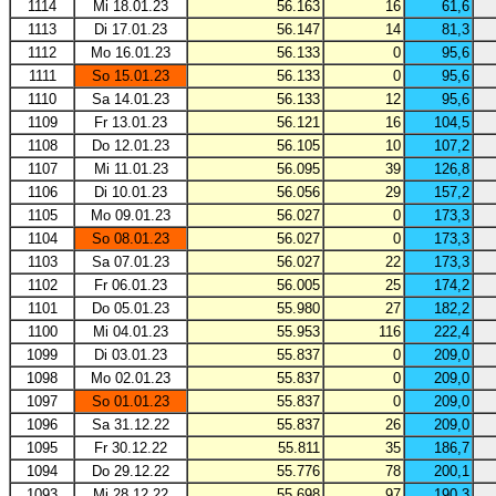
1114
Mi 18.01.23
56.163
16
61,6
1113
Di 17.01.23
56.147
14
81,3
1112
Mo 16.01.23
56.133
0
95,6
1111
So 15.01.23
56.133
0
95,6
1110
Sa 14.01.23
56.133
12
95,6
1109
Fr 13.01.23
56.121
16
104,5
1108
Do 12.01.23
56.105
10
107,2
1107
Mi 11.01.23
56.095
39
126,8
1106
Di 10.01.23
56.056
29
157,2
1105
Mo 09.01.23
56.027
0
173,3
1104
So 08.01.23
56.027
0
173,3
1103
Sa 07.01.23
56.027
22
173,3
1102
Fr 06.01.23
56.005
25
174,2
1101
Do 05.01.23
55.980
27
182,2
1100
Mi 04.01.23
55.953
116
222,4
1099
Di 03.01.23
55.837
0
209,0
1098
Mo 02.01.23
55.837
0
209,0
1097
So 01.01.23
55.837
0
209,0
1096
Sa 31.12.22
55.837
26
209,0
1095
Fr 30.12.22
55.811
35
186,7
1094
Do 29.12.22
55.776
78
200,1
1093
Mi 28.12.22
55.698
97
190,3