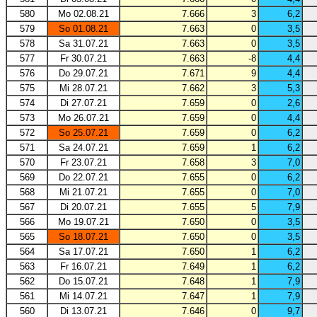
580
Mo 02.08.21
7.666
3
6,2
579
So 01.08.21
7.663
0
3,5
578
Sa 31.07.21
7.663
0
3,5
577
Fr 30.07.21
7.663
-8
4,4
576
Do 29.07.21
7.671
9
4,4
575
Mi 28.07.21
7.662
3
5,3
574
Di 27.07.21
7.659
0
2,6
573
Mo 26.07.21
7.659
0
4,4
572
So 25.07.21
7.659
0
6,2
571
Sa 24.07.21
7.659
1
6,2
570
Fr 23.07.21
7.658
3
7,0
569
Do 22.07.21
7.655
0
6,2
568
Mi 21.07.21
7.655
0
7,0
567
Di 20.07.21
7.655
5
7,9
566
Mo 19.07.21
7.650
0
3,5
565
So 18.07.21
7.650
0
3,5
564
Sa 17.07.21
7.650
1
6,2
563
Fr 16.07.21
7.649
1
6,2
562
Do 15.07.21
7.648
1
7,9
561
Mi 14.07.21
7.647
1
7,9
560
Di 13.07.21
7.646
0
9,7