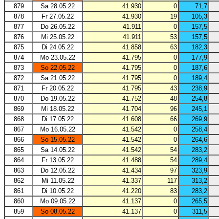
879
Sa 28.05.22
41.930
0
71,7
878
Fr 27.05.22
41.930
19
105,3
877
Do 26.05.22
41.911
0
157,5
876
Mi 25.05.22
41.911
53
157,5
875
Di 24.05.22
41.858
63
182,3
874
Mo 23.05.22
41.795
0
177,9
873
So 22.05.22
41.795
0
187,6
872
Sa 21.05.22
41.795
0
189,4
871
Fr 20.05.22
41.795
43
238,9
870
Do 19.05.22
41.752
48
254,8
869
Mi 18.05.22
41.704
96
245,1
868
Di 17.05.22
41.608
66
269,9
867
Mo 16.05.22
41.542
0
258,4
866
So 15.05.22
41.542
0
264,6
865
Sa 14.05.22
41.542
54
283,2
864
Fr 13.05.22
41.488
54
289,4
863
Do 12.05.22
41.434
97
323,9
862
Mi 11.05.22
41.337
117
313,2
861
Di 10.05.22
41.220
83
283,2
860
Mo 09.05.22
41.137
0
265,5
859
So 08.05.22
41.137
0
311,5