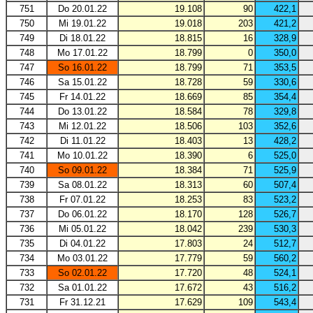
751
Do 20.01.22
19.108
90
422,1
750
Mi 19.01.22
19.018
203
421,2
749
Di 18.01.22
18.815
16
328,9
748
Mo 17.01.22
18.799
0
350,0
747
So 16.01.22
18.799
71
353,5
746
Sa 15.01.22
18.728
59
330,6
745
Fr 14.01.22
18.669
85
354,4
744
Do 13.01.22
18.584
78
329,8
743
Mi 12.01.22
18.506
103
352,6
742
Di 11.01.22
18.403
13
428,2
741
Mo 10.01.22
18.390
6
525,0
740
So 09.01.22
18.384
71
525,9
739
Sa 08.01.22
18.313
60
507,4
738
Fr 07.01.22
18.253
83
523,2
737
Do 06.01.22
18.170
128
526,7
736
Mi 05.01.22
18.042
239
530,3
735
Di 04.01.22
17.803
24
512,7
734
Mo 03.01.22
17.779
59
560,2
733
So 02.01.22
17.720
48
524,1
732
Sa 01.01.22
17.672
43
516,2
731
Fr 31.12.21
17.629
109
543,4