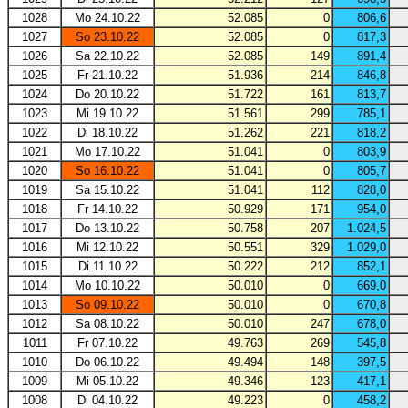
1028
Mo 24.10.22
52.085
0
806,6
1027
So 23.10.22
52.085
0
817,3
1026
Sa 22.10.22
52.085
149
891,4
1025
Fr 21.10.22
51.936
214
846,8
1024
Do 20.10.22
51.722
161
813,7
1023
Mi 19.10.22
51.561
299
785,1
1022
Di 18.10.22
51.262
221
818,2
1021
Mo 17.10.22
51.041
0
803,9
1020
So 16.10.22
51.041
0
805,7
1019
Sa 15.10.22
51.041
112
828,0
1018
Fr 14.10.22
50.929
171
954,0
1017
Do 13.10.22
50.758
207
1.024,5
1016
Mi 12.10.22
50.551
329
1.029,0
1015
Di 11.10.22
50.222
212
852,1
1014
Mo 10.10.22
50.010
0
669,0
1013
So 09.10.22
50.010
0
670,8
1012
Sa 08.10.22
50.010
247
678,0
1011
Fr 07.10.22
49.763
269
545,8
1010
Do 06.10.22
49.494
148
397,5
1009
Mi 05.10.22
49.346
123
417,1
1008
Di 04.10.22
49.223
0
458,2