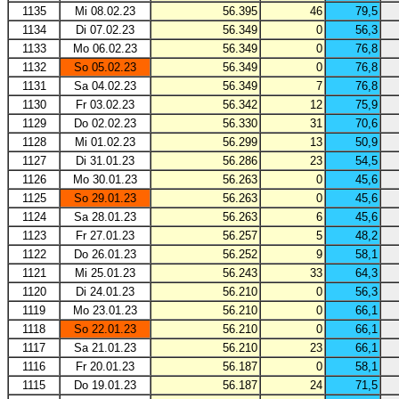
1135
Mi 08.02.23
56.395
46
79,5
1134
Di 07.02.23
56.349
0
56,3
1133
Mo 06.02.23
56.349
0
76,8
1132
So 05.02.23
56.349
0
76,8
1131
Sa 04.02.23
56.349
7
76,8
1130
Fr 03.02.23
56.342
12
75,9
1129
Do 02.02.23
56.330
31
70,6
1128
Mi 01.02.23
56.299
13
50,9
1127
Di 31.01.23
56.286
23
54,5
1126
Mo 30.01.23
56.263
0
45,6
1125
So 29.01.23
56.263
0
45,6
1124
Sa 28.01.23
56.263
6
45,6
1123
Fr 27.01.23
56.257
5
48,2
1122
Do 26.01.23
56.252
9
58,1
1121
Mi 25.01.23
56.243
33
64,3
1120
Di 24.01.23
56.210
0
56,3
1119
Mo 23.01.23
56.210
0
66,1
1118
So 22.01.23
56.210
0
66,1
1117
Sa 21.01.23
56.210
23
66,1
1116
Fr 20.01.23
56.187
0
58,1
1115
Do 19.01.23
56.187
24
71,5