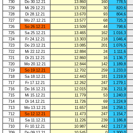
730
Do 30.12.21
13.860
160
778,5
729
Mi 29.12.21
13.700
30
820,6
728
Di 28.12.21
13.670
93
804,6
727
Mo 27.12.21
13.577
68
725,3
726
So 26.12.21
13.509
44
798,6
725
Sa 25.12.21
13.465
162
1.016,3
724
Fr 24.12.21
13.303
218
1.046,4
723
Do 23.12.21
13.085
201
1.076,5
722
Mi 22.12.21
12.884
24
1.111,6
721
Di 21.12.21
12.860
16
1.136,7
720
Mo 20.12.21
12.844
142
1.189,8
719
So 19.12.21
12.702
259
1.233,0
718
Sa 18.12.21
12.443
181
1.219,9
717
Fr 17.12.21
12.262
247
1.279,1
716
Do 16.12.21
12.015
236
1.211,9
715
Mi 15.12.21
11.779
53
1.240,0
714
Di 14.12.21
11.726
69
1.224,9
713
Mo 13.12.21
11.657
184
1.258,1
712
So 12.12.21
11.473
247
1.154,7
711
Sa 11.12.21
11.226
239
1.186,8
710
Fr 10.12.21
10.987
442
1.217,9
709
Do 09.12.21
10.545
0
1.300,0