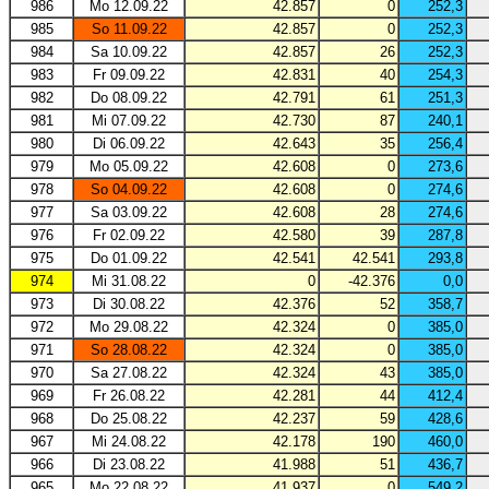
986
Mo 12.09.22
42.857
0
252,3
985
So 11.09.22
42.857
0
252,3
984
Sa 10.09.22
42.857
26
252,3
983
Fr 09.09.22
42.831
40
254,3
982
Do 08.09.22
42.791
61
251,3
981
Mi 07.09.22
42.730
87
240,1
980
Di 06.09.22
42.643
35
256,4
979
Mo 05.09.22
42.608
0
273,6
978
So 04.09.22
42.608
0
274,6
977
Sa 03.09.22
42.608
28
274,6
976
Fr 02.09.22
42.580
39
287,8
975
Do 01.09.22
42.541
42.541
293,8
974
Mi 31.08.22
0
-42.376
0,0
973
Di 30.08.22
42.376
52
358,7
972
Mo 29.08.22
42.324
0
385,0
971
So 28.08.22
42.324
0
385,0
970
Sa 27.08.22
42.324
43
385,0
969
Fr 26.08.22
42.281
44
412,4
968
Do 25.08.22
42.237
59
428,6
967
Mi 24.08.22
42.178
190
460,0
966
Di 23.08.22
41.988
51
436,7
965
Mo 22.08.22
41.937
0
549,2