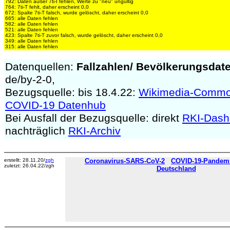
792: Daten außer 7ti-I fehlen, Werte zu "neu" ungültig
764: 7ti-T fehlt, daher erscheint 0,0
672: Spalte 7ti-T falsch, wurde gelöscht, daher erscheint 0,0
665: alle Daten fehlen
582: alle Daten fehlen
521: alle Daten fehlen
423: Spalte 7ti-T zuvor falsch, wurde gelöscht, daher erscheint 0,0
349: alle Daten fehlen
315: alle Daten fehlen
Datenquellen:
Fallzahlen/
Bevölkerungsdat
de/by-2-0,
Bezugsquelle: bis 18.4.22:
Wikimedia-Comm
COVID-19 Datenhub
Bei Ausfall der Bezugsquelle: direkt
RKI-Dash
nachträglich
RKI-Archiv
erstellt: 28.11.20/
zgh
Coronavirus-SARS-CoV-2
COVID-19-Pandemie
zuletzt: 26.04.22/zgh
Deutschland