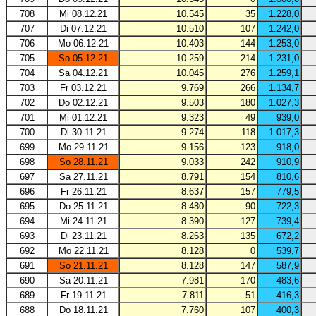
708
Mi 08.12.21
10.545
35
1.228,0
707
Di 07.12.21
10.510
107
1.242,0
706
Mo 06.12.21
10.403
144
1.253,0
705
So 05.12.21
10.259
214
1.231,0
704
Sa 04.12.21
10.045
276
1.259,1
703
Fr 03.12.21
9.769
266
1.134,7
702
Do 02.12.21
9.503
180
1.027,3
701
Mi 01.12.21
9.323
49
939,0
700
Di 30.11.21
9.274
118
1.017,3
699
Mo 29.11.21
9.156
123
918,0
698
So 28.11.21
9.033
242
910,9
697
Sa 27.11.21
8.791
154
810,6
696
Fr 26.11.21
8.637
157
779,5
695
Do 25.11.21
8.480
90
722,3
694
Mi 24.11.21
8.390
127
739,4
693
Di 23.11.21
8.263
135
672,2
692
Mo 22.11.21
8.128
0
539,7
691
So 21.11.21
8.128
147
587,9
690
Sa 20.11.21
7.981
170
483,6
689
Fr 19.11.21
7.811
51
416,3
688
Do 18.11.21
7.760
107
400,3