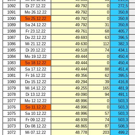
1092
Di 27.12.22
49.792
0
272,5
1091
Mo 26.12.22
49.792
0
350,8
1090
So 25.12.22
49.792
0
350,8
1089
Sa 24.12.22
49.792
31
350,8
1088
Fr 23.12.22
49.761
68
405,7
1087
Do 22.12.22
49.693
63
396,5
1086
Mi 21.12.22
49.630
112
382,3
1085
Di 20.12.22
49.518
74
434,1
1084
Mo 19.12.22
49.444
0
450,4
1083
So 18.12.22
49.444
0
450,4
1082
Sa 17.12.22
49.444
88
451,4
1081
Fr 16.12.22
49.356
62
395,5
1080
Do 15.12.22
49.294
39
416,8
1079
Mi 14.12.22
49.255
165
481,9
1078
Di 13.12.22
49.090
94
491,1
1077
Mo 12.12.22
48.996
0
503,3
1076
So 11.12.22
48.996
0
503,3
1075
Sa 10.12.22
48.996
57
503,3
1074
Fr 09.12.22
48.939
74
503,3
1073
Do 08.12.22
48.865
87
508,3
1072
Mi 07.12.22
48.778
203
499,2