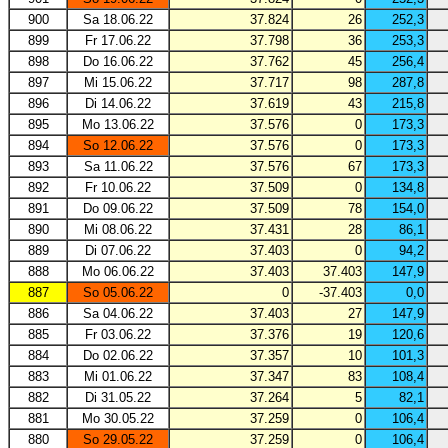
900
Sa 18.06.22
37.824
26
252,3
899
Fr 17.06.22
37.798
36
253,3
898
Do 16.06.22
37.762
45
256,4
897
Mi 15.06.22
37.717
98
287,8
896
Di 14.06.22
37.619
43
215,8
895
Mo 13.06.22
37.576
0
173,3
894
So 12.06.22
37.576
0
173,3
893
Sa 11.06.22
37.576
67
173,3
892
Fr 10.06.22
37.509
0
134,8
891
Do 09.06.22
37.509
78
154,0
890
Mi 08.06.22
37.431
28
86,1
889
Di 07.06.22
37.403
0
94,2
888
Mo 06.06.22
37.403
37.403
147,9
887
So 05.06.22
0
-37.403
0,0
886
Sa 04.06.22
37.403
27
147,9
885
Fr 03.06.22
37.376
19
120,6
884
Do 02.06.22
37.357
10
101,3
883
Mi 01.06.22
37.347
83
108,4
882
Di 31.05.22
37.264
5
82,1
881
Mo 30.05.22
37.259
0
106,4
880
So 29.05.22
37.259
0
106,4