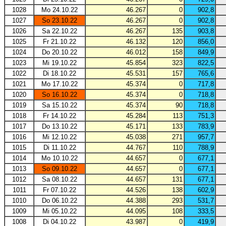
1028
Mo 24.10.22
46.267
0
902,8
1027
So 23.10.22
46.267
0
902,8
1026
Sa 22.10.22
46.267
135
903,8
1025
Fr 21.10.22
46.132
120
856,0
1024
Do 20.10.22
46.012
158
849,9
1023
Mi 19.10.22
45.854
323
822,5
1022
Di 18.10.22
45.531
157
765,6
1021
Mo 17.10.22
45.374
0
717,8
1020
So 16.10.22
45.374
0
718,8
1019
Sa 15.10.22
45.374
90
718,8
1018
Fr 14.10.22
45.284
113
751,3
1017
Do 13.10.22
45.171
133
783,9
1016
Mi 12.10.22
45.038
271
957,7
1015
Di 11.10.22
44.767
110
788,9
1014
Mo 10.10.22
44.657
0
677,1
1013
So 09.10.22
44.657
0
677,1
1012
Sa 08.10.22
44.657
131
677,1
1011
Fr 07.10.22
44.526
138
602,9
1010
Do 06.10.22
44.388
293
531,7
1009
Mi 05.10.22
44.095
108
333,5
1008
Di 04.10.22
43.987
0
419,9