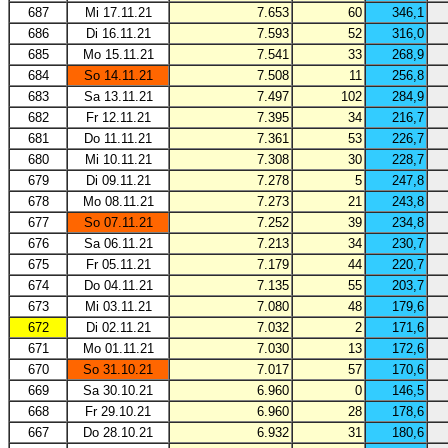
687
Mi 17.11.21
7.653
60
346,1
686
Di 16.11.21
7.593
52
316,0
685
Mo 15.11.21
7.541
33
268,9
684
So 14.11.21
7.508
11
256,8
683
Sa 13.11.21
7.497
102
284,9
682
Fr 12.11.21
7.395
34
216,7
681
Do 11.11.21
7.361
53
226,7
680
Mi 10.11.21
7.308
30
228,7
679
Di 09.11.21
7.278
5
247,8
678
Mo 08.11.21
7.273
21
243,8
677
So 07.11.21
7.252
39
234,8
676
Sa 06.11.21
7.213
34
230,7
675
Fr 05.11.21
7.179
44
220,7
674
Do 04.11.21
7.135
55
203,7
673
Mi 03.11.21
7.080
48
179,6
672
Di 02.11.21
7.032
2
171,6
671
Mo 01.11.21
7.030
13
172,6
670
So 31.10.21
7.017
57
170,6
669
Sa 30.10.21
6.960
0
146,5
668
Fr 29.10.21
6.960
28
178,6
667
Do 28.10.21
6.932
31
180,6