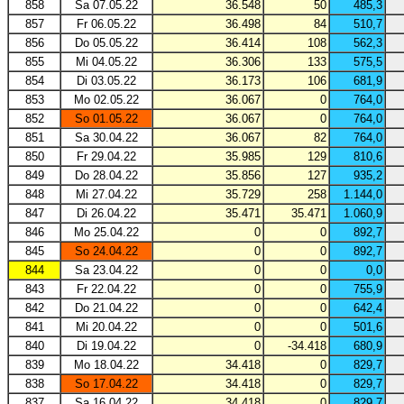
858
Sa 07.05.22
36.548
50
485,3
857
Fr 06.05.22
36.498
84
510,7
856
Do 05.05.22
36.414
108
562,3
855
Mi 04.05.22
36.306
133
575,5
854
Di 03.05.22
36.173
106
681,9
853
Mo 02.05.22
36.067
0
764,0
852
So 01.05.22
36.067
0
764,0
851
Sa 30.04.22
36.067
82
764,0
850
Fr 29.04.22
35.985
129
810,6
849
Do 28.04.22
35.856
127
935,2
848
Mi 27.04.22
35.729
258
1.144,0
847
Di 26.04.22
35.471
35.471
1.060,9
846
Mo 25.04.22
0
0
892,7
845
So 24.04.22
0
0
892,7
844
Sa 23.04.22
0
0
0,0
843
Fr 22.04.22
0
0
755,9
842
Do 21.04.22
0
0
642,4
841
Mi 20.04.22
0
0
501,6
840
Di 19.04.22
0
-34.418
680,9
839
Mo 18.04.22
34.418
0
829,7
838
So 17.04.22
34.418
0
829,7
837
Sa 16.04.22
34.418
0
829,7