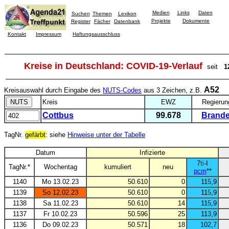
Medien
Links
Daten
Suchen
Themen
Lexikon
Projekte
Dokumente
Register
Fächer
Datenbank
Kontakt
Impressum
Haftungsausschluss
Kreise in Deutschland: COVID-19-Verlauf
seit
1
A52
Kreisauswahl durch Eingabe des
NUTS-Codes
aus 3 Zeichen, z.B.
Kreis
EWZ
Regierun
Cottbus
99.678
Brand
TagNr.
gefärbt
: siehe
Hinweise unter der Tabelle
Datum
Infizierte
7ti-I
TagNr.*
Wochentag
kumuliert
neu
pcm
**
1140
Mo 13.02.23
50.610
0
115,9
1139
So 12.02.23
50.610
0
115,9
1138
Sa 11.02.23
50.610
14
115,9
1137
Fr 10.02.23
50.596
25
113,9
1136
Do 09.02.23
50.571
18
102,7