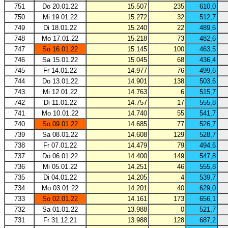
751
Do 20.01.22
15.507
235
610,0
750
Mi 19.01.22
15.272
32
512,7
749
Di 18.01.22
15.240
22
489,6
748
Mo 17.01.22
15.218
73
482,6
747
So 16.01.22
15.145
100
463,5
746
Sa 15.01.22
15.045
68
436,4
745
Fr 14.01.22
14.977
76
499,6
744
Do 13.01.22
14.901
138
503,6
743
Mi 12.01.22
14.763
6
515,7
742
Di 11.01.22
14.757
17
555,8
741
Mo 10.01.22
14.740
55
541,7
740
So 09.01.22
14.685
77
526,7
739
Sa 08.01.22
14.608
129
528,7
738
Fr 07.01.22
14.479
79
494,6
737
Do 06.01.22
14.400
149
547,8
736
Mi 05.01.22
14.251
46
555,8
735
Di 04.01.22
14.205
4
539,7
734
Mo 03.01.22
14.201
40
629,0
733
So 02.01.22
14.161
173
656,1
732
Sa 01.01.22
13.988
0
521,7
731
Fr 31.12.21
13.988
128
687,2