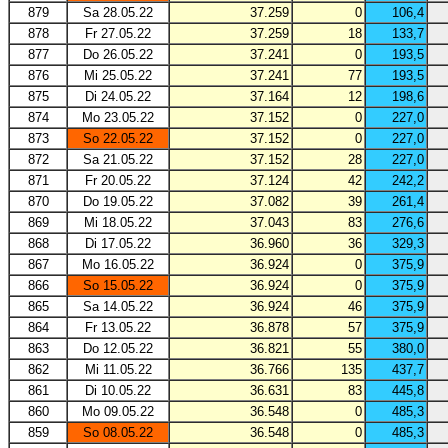
879
Sa 28.05.22
37.259
0
106,4
878
Fr 27.05.22
37.259
18
133,7
877
Do 26.05.22
37.241
0
193,5
876
Mi 25.05.22
37.241
77
193,5
875
Di 24.05.22
37.164
12
198,6
874
Mo 23.05.22
37.152
0
227,0
873
So 22.05.22
37.152
0
227,0
872
Sa 21.05.22
37.152
28
227,0
871
Fr 20.05.22
37.124
42
242,2
870
Do 19.05.22
37.082
39
261,4
869
Mi 18.05.22
37.043
83
276,6
868
Di 17.05.22
36.960
36
329,3
867
Mo 16.05.22
36.924
0
375,9
866
So 15.05.22
36.924
0
375,9
865
Sa 14.05.22
36.924
46
375,9
864
Fr 13.05.22
36.878
57
375,9
863
Do 12.05.22
36.821
55
380,0
862
Mi 11.05.22
36.766
135
437,7
861
Di 10.05.22
36.631
83
445,8
860
Mo 09.05.22
36.548
0
485,3
859
So 08.05.22
36.548
0
485,3