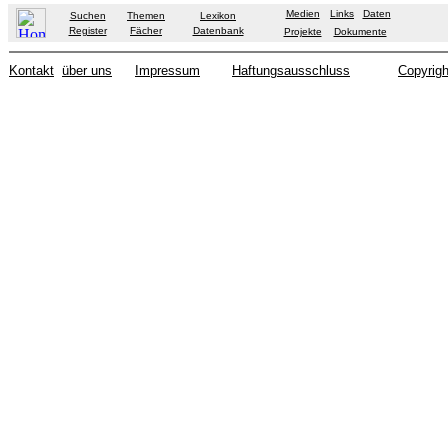
Medien
Links
Daten
Suchen
Themen
Lexikon
Register
Fächer
Datenbank
Projekte
Dokumente
Kontakt
über uns
Impressum
Haftungsausschluss
Copyrigh