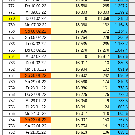
772
Do 10.02.22
18.568
265
1.297,2
771
Mi 09.02.22
18.303
18.303
1.299,2
770
Di 08.02.22
0
-18.068
1.245,3
769
Mo 07.02.22
18.068
132
1.164,8
768
So 06.02.22
17.936
172
1.134,7
767
Sa 05.02.22
17.764
229
1.206,9
766
Fr 04.02.22
17.535
265
1.153,7
765
Do 03.02.22
17.270
17.270
1.047,4
764
Mi 02.02.22
0
-16.917
967,6
763
Di 01.02.22
16.917
13
880,8
762
Mo 31.01.22
16.904
102
891,9
761
So 30.01.22
16.802
242
896,9
760
Sa 29.01.22
16.560
174
810,6
759
Fr 28.01.22
16.386
161
778,5
758
Do 27.01.22
16.225
175
722,3
757
Mi 26.01.22
16.050
9
783,5
756
Di 25.01.22
16.041
24
803,6
755
Mo 24.01.22
16.017
110
803,6
754
So 23.01.22
15.907
153
767,5
753
Sa 22.01.22
15.754
141
712,3
752
Fr 21.01.22
15.613
106
639,1