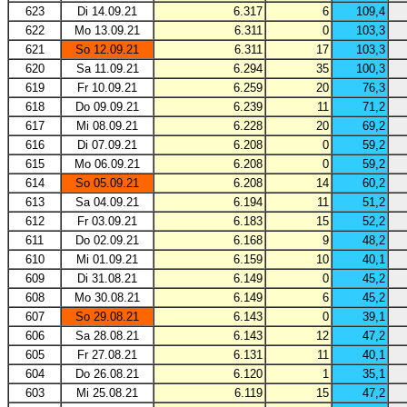
623
Di 14.09.21
6.317
6
109,4
622
Mo 13.09.21
6.311
0
103,3
621
So 12.09.21
6.311
17
103,3
620
Sa 11.09.21
6.294
35
100,3
619
Fr 10.09.21
6.259
20
76,3
618
Do 09.09.21
6.239
11
71,2
617
Mi 08.09.21
6.228
20
69,2
616
Di 07.09.21
6.208
0
59,2
615
Mo 06.09.21
6.208
0
59,2
614
So 05.09.21
6.208
14
60,2
613
Sa 04.09.21
6.194
11
51,2
612
Fr 03.09.21
6.183
15
52,2
611
Do 02.09.21
6.168
9
48,2
610
Mi 01.09.21
6.159
10
40,1
609
Di 31.08.21
6.149
0
45,2
608
Mo 30.08.21
6.149
6
45,2
607
So 29.08.21
6.143
0
39,1
606
Sa 28.08.21
6.143
12
47,2
605
Fr 27.08.21
6.131
11
40,1
604
Do 26.08.21
6.120
1
35,1
603
Mi 25.08.21
6.119
15
47,2