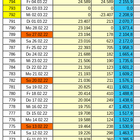
794
Fr 04.03.22
24.589
24.589
2.155,9
793
Do 03.03.22
0
0
0,0
792
Mi 02.03.22
0
-23.407
2.208,9
791
Di 01.03.22
23.407
213
2.070,7
790
Mo 28.02.22
23.194
0
1.973,4
789
So 27.02.22
23.194
178
2.104,8
788
Sa 26.02.22
23.016
623
2.172,0
787
Fr 25.02.22
22.393
705
1.958,3
786
Do 24.02.22
21.688
182
1.665,4
785
Mi 23.02.22
21.506
190
1.735,6
784
Di 22.02.22
21.316
123
1.601,2
783
Mo 21.02.22
21.193
157
1.609,2
782
So 20.02.22
21.036
211
1.576,1
781
Sa 19.02.22
20.825
411
1.601,2
780
Fr 18.02.22
20.414
410
1.488,8
779
Do 17.02.22
20.004
249
1.438,6
778
Mi 16.02.22
19.755
47
1.453,7
777
Di 15.02.22
19.708
120
1.517,9
776
Mo 14.02.22
19.588
124
1.522,9
775
So 13.02.22
19.464
238
1.530,9
774
Sa 12.02.22
19.226
298
1.463,7
773
Fr 11.02.22
18.928
360
1.385,5