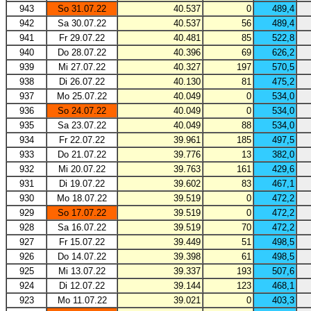
943
So 31.07.22
40.537
0
489,4
942
Sa 30.07.22
40.537
56
489,4
941
Fr 29.07.22
40.481
85
522,8
940
Do 28.07.22
40.396
69
626,2
939
Mi 27.07.22
40.327
197
570,5
938
Di 26.07.22
40.130
81
475,2
937
Mo 25.07.22
40.049
0
534,0
936
So 24.07.22
40.049
0
534,0
935
Sa 23.07.22
40.049
88
534,0
934
Fr 22.07.22
39.961
185
497,5
933
Do 21.07.22
39.776
13
382,0
932
Mi 20.07.22
39.763
161
429,6
931
Di 19.07.22
39.602
83
467,1
930
Mo 18.07.22
39.519
0
472,2
929
So 17.07.22
39.519
0
472,2
928
Sa 16.07.22
39.519
70
472,2
927
Fr 15.07.22
39.449
51
498,5
926
Do 14.07.22
39.398
61
498,5
925
Mi 13.07.22
39.337
193
507,6
924
Di 12.07.22
39.144
123
468,1
923
Mo 11.07.22
39.021
0
403,3