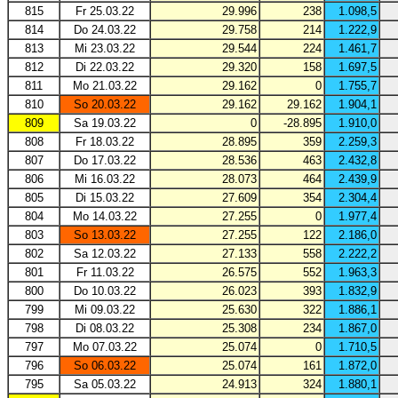
815
Fr 25.03.22
29.996
238
1.098,5
814
Do 24.03.22
29.758
214
1.222,9
813
Mi 23.03.22
29.544
224
1.461,7
812
Di 22.03.22
29.320
158
1.697,5
811
Mo 21.03.22
29.162
0
1.755,7
810
So 20.03.22
29.162
29.162
1.904,1
809
Sa 19.03.22
0
-28.895
1.910,0
808
Fr 18.03.22
28.895
359
2.259,3
807
Do 17.03.22
28.536
463
2.432,8
806
Mi 16.03.22
28.073
464
2.439,9
805
Di 15.03.22
27.609
354
2.304,4
804
Mo 14.03.22
27.255
0
1.977,4
803
So 13.03.22
27.255
122
2.186,0
802
Sa 12.03.22
27.133
558
2.222,2
801
Fr 11.03.22
26.575
552
1.963,3
800
Do 10.03.22
26.023
393
1.832,9
799
Mi 09.03.22
25.630
322
1.886,1
798
Di 08.03.22
25.308
234
1.867,0
797
Mo 07.03.22
25.074
0
1.710,5
796
So 06.03.22
25.074
161
1.872,0
795
Sa 05.03.22
24.913
324
1.880,1