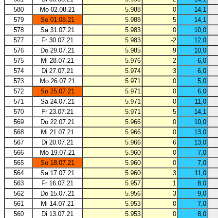
580
Mo 02.08.21
5.988
0
14,1
579
So 01.08.21
5.988
5
14,1
578
Sa 31.07.21
5.983
0
10,0
577
Fr 30.07.21
5.983
-2
12,0
576
Do 29.07.21
5.985
9
10,0
575
Mi 28.07.21
5.976
2
6,0
574
Di 27.07.21
5.974
3
6,0
573
Mo 26.07.21
5.971
0
5,0
572
So 25.07.21
5.971
0
6,0
571
Sa 24.07.21
5.971
0
11,0
570
Fr 23.07.21
5.971
5
14,1
569
Do 22.07.21
5.966
0
10,0
568
Mi 21.07.21
5.966
0
13,0
567
Di 20.07.21
5.966
6
13,0
566
Mo 19.07.21
5.960
0
7,0
565
So 18.07.21
5.960
0
7,0
564
Sa 17.07.21
5.960
3
11,0
563
Fr 16.07.21
5.957
1
8,0
562
Do 15.07.21
5.956
3
9,0
561
Mi 14.07.21
5.953
0
7,0
560
Di 13.07.21
5.953
0
8,0