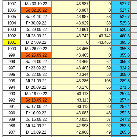
1007
Mo 03.10.22
43.987
0
527,7
1006
So 02.10.22
43.987
0
527,7
1005
Sa 01.10.22
43.987
58
527,7
1004
Fr 30.09.22
43.929
68
525,6
1003
Do 29.09.22
43.861
119
520,5
1002
Mi 28.09.22
43.742
43.742
460,6
1001
Di 27.09.22
0
-43.465
395,5
1000
Mo 26.09.22
43.465
0
355,8
999
So 25.09.22
43.465
0
355,8
998
Sa 24.09.22
43.465
62
355,8
997
Fr 23.09.22
43.403
59
324,2
996
Do 22.09.22
43.344
58
309,0
995
Mi 21.09.22
43.286
108
289,8
994
Di 20.09.22
43.178
65
271,5
993
Mo 19.09.22
43.113
0
257,4
992
So 18.09.22
43.113
0
257,4
991
Sa 17.09.22
43.113
30
257,4
990
Fr 16.09.22
43.083
48
252,3
989
Do 15.09.22
43.035
37
247,2
988
Mi 14.09.22
42.998
92
253,3
987
Di 13.09.22
42.906
49
265,5