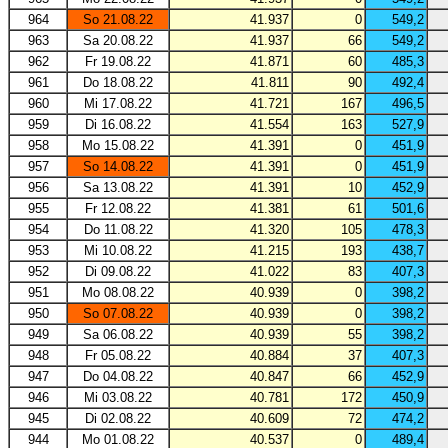
964
So 21.08.22
41.937
0
549,2
963
Sa 20.08.22
41.937
66
549,2
962
Fr 19.08.22
41.871
60
485,3
961
Do 18.08.22
41.811
90
492,4
960
Mi 17.08.22
41.721
167
496,5
959
Di 16.08.22
41.554
163
527,9
958
Mo 15.08.22
41.391
0
451,9
957
So 14.08.22
41.391
0
451,9
956
Sa 13.08.22
41.391
10
452,9
955
Fr 12.08.22
41.381
61
501,6
954
Do 11.08.22
41.320
105
478,3
953
Mi 10.08.22
41.215
193
438,7
952
Di 09.08.22
41.022
83
407,3
951
Mo 08.08.22
40.939
0
398,2
950
So 07.08.22
40.939
0
398,2
949
Sa 06.08.22
40.939
55
398,2
948
Fr 05.08.22
40.884
37
407,3
947
Do 04.08.22
40.847
66
452,9
946
Mi 03.08.22
40.781
172
450,9
945
Di 02.08.22
40.609
72
474,2
944
Mo 01.08.22
40.537
0
489,4