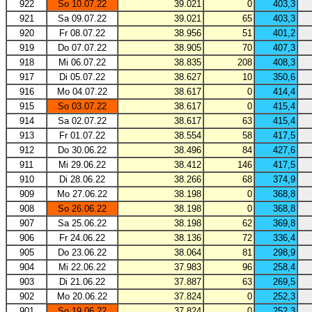
922
So 10.07.22
39.021
0
403,3
921
Sa 09.07.22
39.021
65
403,3
920
Fr 08.07.22
38.956
51
401,2
919
Do 07.07.22
38.905
70
407,3
918
Mi 06.07.22
38.835
208
408,3
917
Di 05.07.22
38.627
10
350,6
916
Mo 04.07.22
38.617
0
414,4
915
So 03.07.22
38.617
0
415,4
914
Sa 02.07.22
38.617
63
415,4
913
Fr 01.07.22
38.554
58
417,5
912
Do 30.06.22
38.496
84
427,6
911
Mi 29.06.22
38.412
146
417,5
910
Di 28.06.22
38.266
68
374,9
909
Mo 27.06.22
38.198
0
368,8
908
So 26.06.22
38.198
0
368,8
907
Sa 25.06.22
38.198
62
369,8
906
Fr 24.06.22
38.136
72
336,4
905
Do 23.06.22
38.064
81
298,9
904
Mi 22.06.22
37.983
96
258,4
903
Di 21.06.22
37.887
63
269,5
902
Mo 20.06.22
37.824
0
252,3
901
So 19.06.22
37.824
0
252,3