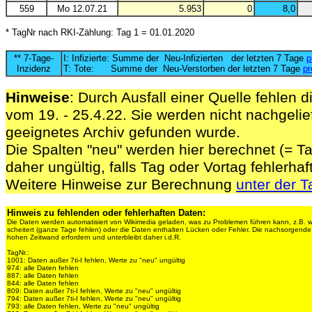
559
Mo 12.07.21
5.953
0
8,0
* TagNr nach RKI-Zählung: Tag 1 = 01.01.2020
** 7-Tage-
I: Infizierte: Summe der Neu-Infizierten der letzten 7 Tage
p
Inzidenz
T: Tote: Summe der Neu-Verstorben der letzten 7 Tage
pr
Hinweise
: Durch Ausfall einer Quelle fehlen d
vom 19. - 25.4.22. Sie werden nicht nachgelief
geeignetes Archiv gefunden wurde.
Die Spalten "neu" werden hier berechnet (= Ta
daher ungültig, falls Tag oder Vortag fehlerhaf
Weitere Hinweise zur Berechnung
unter der T
Hinweis zu fehlenden oder fehlerhaften Daten:
Die Daten werden automatisiert von Wikimedia geladen, was zu Problemen führen kann, z.B. 
scheitert (ganze Tage fehlen) oder die Daten enthalten Lücken oder Fehler. Die nachsorgen
hohen Zeitwand erfordern und unterbleibt daher i.d.R.
TagNr.:
1001: Daten außer 7ti-I fehlen, Werte zu "neu" ungültig
974: alle Daten fehlen
887: alle Daten fehlen
844: alle Daten fehlen
809: Daten außer 7ti-I fehlen, Werte zu "neu" ungültig
794: Daten außer 7ti-I fehlen, Werte zu "neu" ungültig
793: alle Daten fehlen, Werte zu "neu" ungültig