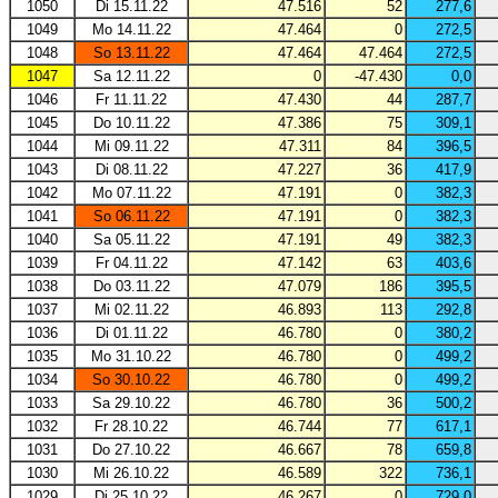
1050
Di 15.11.22
47.516
52
277,6
1049
Mo 14.11.22
47.464
0
272,5
1048
So 13.11.22
47.464
47.464
272,5
1047
Sa 12.11.22
0
-47.430
0,0
1046
Fr 11.11.22
47.430
44
287,7
1045
Do 10.11.22
47.386
75
309,1
1044
Mi 09.11.22
47.311
84
396,5
1043
Di 08.11.22
47.227
36
417,9
1042
Mo 07.11.22
47.191
0
382,3
1041
So 06.11.22
47.191
0
382,3
1040
Sa 05.11.22
47.191
49
382,3
1039
Fr 04.11.22
47.142
63
403,6
1038
Do 03.11.22
47.079
186
395,5
1037
Mi 02.11.22
46.893
113
292,8
1036
Di 01.11.22
46.780
0
380,2
1035
Mo 31.10.22
46.780
0
499,2
1034
So 30.10.22
46.780
0
499,2
1033
Sa 29.10.22
46.780
36
500,2
1032
Fr 28.10.22
46.744
77
617,1
1031
Do 27.10.22
46.667
78
659,8
1030
Mi 26.10.22
46.589
322
736,1
1029
Di 25.10.22
46.267
0
729,0