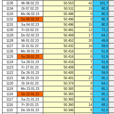
1135
Mi 08.02.23
50.553
42
101,7
1134
Di 07.02.23
50.511
15
80,3
1133
Mo 06.02.23
50.496
0
80,3
1132
So 05.02.23
50.496
0
80,3
1131
Sa 04.02.23
50.496
15
80,3
1130
Fr 03.02.23
50.481
12
72,2
1129
Do 02.02.23
50.469
17
64,1
1128
Mi 01.02.23
50.452
20
49,8
1127
Di 31.01.23
50.432
16
59,0
1126
Mo 30.01.23
50.416
0
51,9
1125
So 29.01.23
50.416
0
51,9
1124
Sa 28.01.23
50.416
7
51,9
1123
Fr 27.01.23
50.409
4
49,8
1122
Do 26.01.23
50.405
4
59,0
1121
Mi 25.01.23
50.401
27
65,1
1120
Di 24.01.23
50.374
9
64,1
1119
Mo 23.01.23
50.365
0
65,1
1118
So 22.01.23
50.365
0
65,1
1117
Sa 21.01.23
50.365
5
65,1
1116
Fr 20.01.23
50.360
14
69,1
1115
Do 19.01.23
50.346
9
61,0