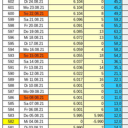
602
Di 24.08.21
6.104
0
45,2
601
Mo 23.08.21
6.104
0
45,2
600
So 22.08.21
6.104
8
49,2
599
Sa 21.08.21
6.096
5
59,2
598
Fr 20.08.21
6.091
6
55,2
597
Do 19.08.21
6.085
13
63,2
596
Mi 18.08.21
6.072
13
55,2
595
Di 17.08.21
6.059
0
58,2
594
Mo 16.08.21
6.059
4
58,2
593
So 15.08.21
6.055
18
54,2
592
Sa 14.08.21
6.037
1
36,1
591
Fr 13.08.21
6.036
14
35,1
590
Do 12.08.21
6.022
5
21,1
589
Mi 11.08.21
6.017
16
22,1
588
Di 10.08.21
6.001
0
8,0
587
Mo 09.08.21
6.001
0
11,0
586
So 08.08.21
6.001
0
11,0
585
Sa 07.08.21
6.001
0
13,0
584
Fr 06.08.21
6.001
6
18,1
583
Do 05.08.21
5.995
5.995
12,0
582
Mi 04.08.21
0
-5.990
12,0
581
Di 03.08.21
5.990
2
14,1