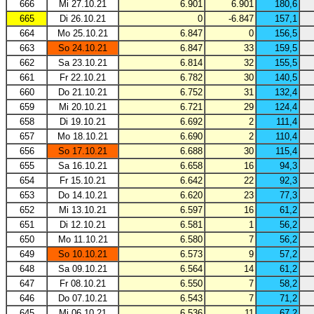
666
Mi 27.10.21
6.901
6.901
180,6
665
Di 26.10.21
0
-6.847
157,1
664
Mo 25.10.21
6.847
0
156,5
663
So 24.10.21
6.847
33
159,5
662
Sa 23.10.21
6.814
32
155,5
661
Fr 22.10.21
6.782
30
140,5
660
Do 21.10.21
6.752
31
132,4
659
Mi 20.10.21
6.721
29
124,4
658
Di 19.10.21
6.692
2
111,4
657
Mo 18.10.21
6.690
2
110,4
656
So 17.10.21
6.688
30
115,4
655
Sa 16.10.21
6.658
16
94,3
654
Fr 15.10.21
6.642
22
92,3
653
Do 14.10.21
6.620
23
77,3
652
Mi 13.10.21
6.597
16
61,2
651
Di 12.10.21
6.581
1
56,2
650
Mo 11.10.21
6.580
7
56,2
649
So 10.10.21
6.573
9
57,2
648
Sa 09.10.21
6.564
14
61,2
647
Fr 08.10.21
6.550
7
58,2
646
Do 07.10.21
6.543
7
71,2
645
Mi 06.10.21
6.536
11
67,2