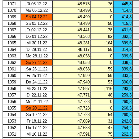
1071
Di 06.12.22
48.575
76
445,3
1070
Mo 05.12.22
48.499
0
414,8
1069
So 04.12.22
48.499
0
414,8
1068
Sa 03.12.22
48.499
58
415,8
1067
Fr 02.12.22
48.441
78
401,6
1066
Do 01.12.22
48.363
82
382,3
1065
Mi 30.11.22
48.281
164
399,6
1064
Di 29.11.22
48.117
59
314,2
1063
Mo 28.11.22
48.058
0
339,6
1062
So 27.11.22
48.058
0
339,6
1061
Sa 26.11.22
48.058
59
339,6
1060
Fr 25.11.22
47.999
59
333,5
1059
Do 24.11.22
47.940
53
306,0
1058
Mi 23.11.22
47.887
116
293,8
1057
Di 22.11.22
47.771
48
259,3
1056
Mo 21.11.22
47.723
0
260,3
1055
So 20.11.22
47.723
0
260,3
1054
Sa 19.11.22
47.723
54
260,3
1053
Fr 18.11.22
47.669
31
242,0
1052
Do 17.11.22
47.638
47
254,2
1051
Mi 16.11.22
47.591
75
262,3