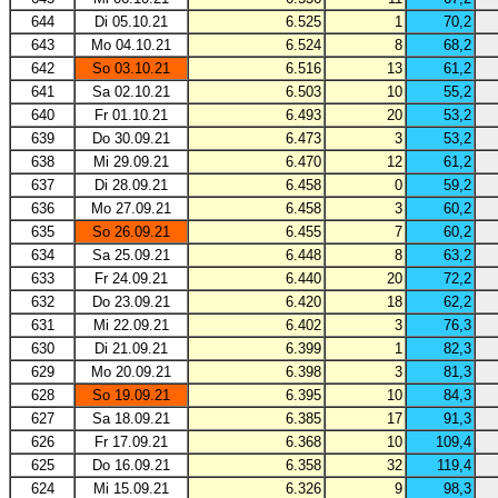
644
Di 05.10.21
6.525
1
70,2
643
Mo 04.10.21
6.524
8
68,2
642
So 03.10.21
6.516
13
61,2
641
Sa 02.10.21
6.503
10
55,2
640
Fr 01.10.21
6.493
20
53,2
639
Do 30.09.21
6.473
3
53,2
638
Mi 29.09.21
6.470
12
61,2
637
Di 28.09.21
6.458
0
59,2
636
Mo 27.09.21
6.458
3
60,2
635
So 26.09.21
6.455
7
60,2
634
Sa 25.09.21
6.448
8
63,2
633
Fr 24.09.21
6.440
20
72,2
632
Do 23.09.21
6.420
18
62,2
631
Mi 22.09.21
6.402
3
76,3
630
Di 21.09.21
6.399
1
82,3
629
Mo 20.09.21
6.398
3
81,3
628
So 19.09.21
6.395
10
84,3
627
Sa 18.09.21
6.385
17
91,3
626
Fr 17.09.21
6.368
10
109,4
625
Do 16.09.21
6.358
32
119,4
624
Mi 15.09.21
6.326
9
98,3