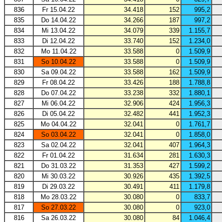
836
Fr 15.04.22
34.418
152
995,2
835
Do 14.04.22
34.266
187
997,2
834
Mi 13.04.22
34.079
339
1.155,7
833
Di 12.04.22
33.740
152
1.234,0
832
Mo 11.04.22
33.588
0
1.509,9
831
So 10.04.22
33.588
0
1.509,9
830
Sa 09.04.22
33.588
162
1.509,9
829
Fr 08.04.22
33.426
188
1.788,8
828
Do 07.04.22
33.238
332
1.880,1
827
Mi 06.04.22
32.906
424
1.956,3
826
Di 05.04.22
32.482
441
1.952,3
825
Mo 04.04.22
32.041
0
1.761,7
824
So 03.04.22
32.041
0
1.858,0
823
Sa 02.04.22
32.041
407
1.964,3
822
Fr 01.04.22
31.634
281
1.630,3
821
Do 31.03.22
31.353
427
1.599,2
820
Mi 30.03.22
30.926
435
1.392,5
819
Di 29.03.22
30.491
411
1.179,8
818
Mo 28.03.22
30.080
0
833,7
817
So 27.03.22
30.080
0
923,0
816
Sa 26.03.22
30.080
84
1.046,4