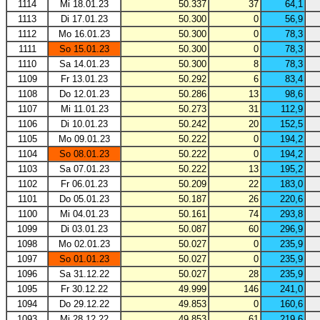
1114
Mi 18.01.23
50.337
37
64,1
1113
Di 17.01.23
50.300
0
56,9
1112
Mo 16.01.23
50.300
0
78,3
1111
So 15.01.23
50.300
0
78,3
1110
Sa 14.01.23
50.300
8
78,3
1109
Fr 13.01.23
50.292
6
83,4
1108
Do 12.01.23
50.286
13
98,6
1107
Mi 11.01.23
50.273
31
112,9
1106
Di 10.01.23
50.242
20
152,5
1105
Mo 09.01.23
50.222
0
194,2
1104
So 08.01.23
50.222
0
194,2
1103
Sa 07.01.23
50.222
13
195,2
1102
Fr 06.01.23
50.209
22
183,0
1101
Do 05.01.23
50.187
26
220,6
1100
Mi 04.01.23
50.161
74
293,8
1099
Di 03.01.23
50.087
60
296,9
1098
Mo 02.01.23
50.027
0
235,9
1097
So 01.01.23
50.027
0
235,9
1096
Sa 31.12.22
50.027
28
235,9
1095
Fr 30.12.22
49.999
146
241,0
1094
Do 29.12.22
49.853
0
160,6
1093
Mi 28.12.22
49.853
61
219,6