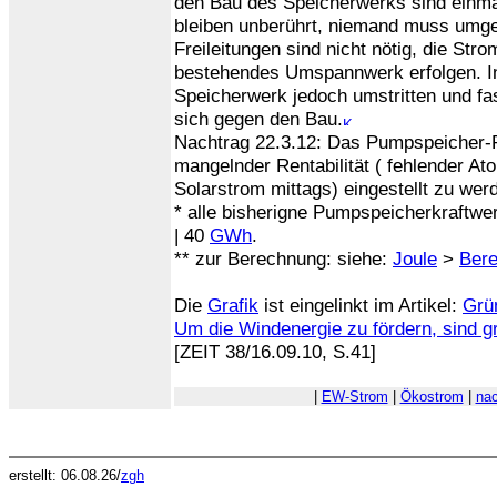
den Bau des Speicherwerks sind einmal
bleiben unberührt, niemand muss umge
Freileitungen sind nicht nötig, die St
bestehendes Umspannwerk erfolgen. In
Speicherwerk jedoch umstritten und f
sich gegen den Bau.
Nachtrag 22.3.12: Das Pumpspeicher-P
mangelnder Rentabilität ( fehlender At
Solarstrom mittags) eingestellt zu we
* alle bisherigne Pumpspeicherkraftw
| 40
GWh
.
** zur Berechnung: siehe:
Joule
>
Bere
Die
Grafik
ist eingelinkt im Artikel:
Grü
Um die Windenergie zu fördern, sind g
[ZEIT 38/16.09.10, S.41]
|
EW-Strom
|
Ökostrom
|
nac
erstellt: 06.08.26/
zgh