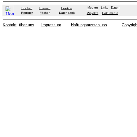
Medien
Links
Daten
Suchen
Themen
Lexikon
Register
Fächer
Datenbank
Projekte
Dokumente
Kontakt
über uns
Impressum
Haftungsausschluss
Copyrigh