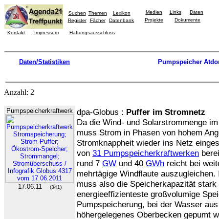
Medien
Links
Daten
Suchen
Themen
Lexikon
Projekte
Dokumente
Register
Fächer
Datenbank
Kontakt
Impressum
Haftungsausschluss
Daten/Statistiken
Pumpspeicher Atdo
Anzahl: 2
Pumpspeicherkraftwerk
dpa-Globus :
Puffer im Stromnetz
Da die Wind- und Solarstrommenge im 
muss Strom in Phasen von hohem Ange
Stromknappheit wieder ins Netz einges
von
31 Pumpspeicherkraftwerken
berei
rund 7
GW
und 40
GWh
reicht bei wei
mehrtägige Windflaute auszugleichen.
muss also die Speicherkapazität stark
17.06.11
(341)
energieeffizienteste großvolumige Spei
Pumpspeicherung, bei der Wasser aus 
höhergelegenes Oberbecken gepumt wir