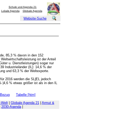
Schule und Agenda 21
Lokale Agenda
Globale Agenda
Website-Suche
rde, 85,3 % davon in den 152
eltwirtschaftsleistung ist der Anteil
üter u. Dienstleistungen) sogar nur
39 Industrieländer (IL): 14,6 % der
tung und 63,3 % der Weltexporte.
für 2016 werden die SL|EL jedoch
 |4,6 % etwas größer ist als in den IL
k-Bezug
Tabelle [htm]
-Welt
|
Globale Agenda 21
|
Armut &
|
2030-Agenda
|