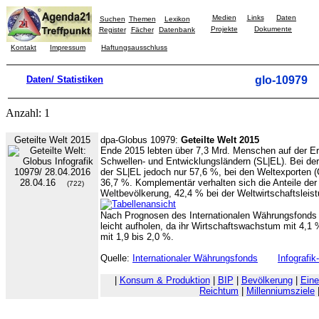
Medien
Links
Daten
Suchen
Themen
Lexikon
Projekte
Dokumente
Register
Fächer
Datenbank
Kontakt
Impressum
Haftungsausschluss
Daten/ Statistiken
glo-10979
Anzahl: 1
Geteilte Welt 2015
dpa-Globus 10979:
Geteilte Welt 2015
Ende 2015 lebten über 7,3 Mrd. Menschen auf der E
Schwellen- und Entwicklungsländern (SL|EL). Bei der W
der SL|EL jedoch nur 57,6 %, bei den Weltexporten (G
28.04.16
36,7 %. Komplementär verhalten sich die Anteile der 
(722)
Weltbevölkerung, 42,4 % bei der Weltwirtschaftsleis
Nach Prognosen des Internationalen Währungsfonds 
leicht aufholen, da ihr Wirtschaftswachstum mit 4,1 %
mit 1,9 bis 2,0 %.
Quelle:
Internationaler Währungsfonds
Infografi
|
Konsum & Produktion
|
BIP
|
Bevölkerung
|
Eine
Reichtum
|
Millenniumsziele