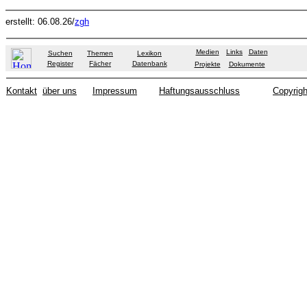
erstellt: 06.08.26/
zgh
Medien
Links
Daten
Suchen
Themen
Lexikon
Register
Fächer
Datenbank
Projekte
Dokumente
Kontakt
über uns
Impressum
Haftungsausschluss
Copyrigh