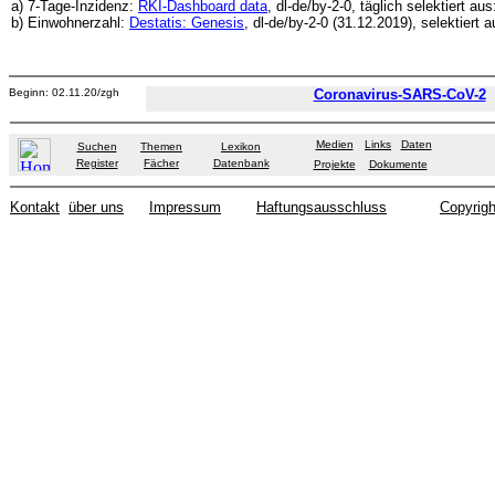
a) 7-Tage-Inzidenz:
RKI-Dashboard data
, dl-de/by-2-0, täglich selektiert au
b) Einwohnerzahl:
Destatis: Genesis
, dl-de/by-2-0 (31.12.2019), selektiert 
Beginn: 02.11.20/zgh
Coronavirus-SARS-CoV-2
Medien
Links
Daten
Suchen
Themen
Lexikon
Register
Fächer
Datenbank
Projekte
Dokumente
Kontakt
über uns
Impressum
Haftungsausschluss
Copyrigh