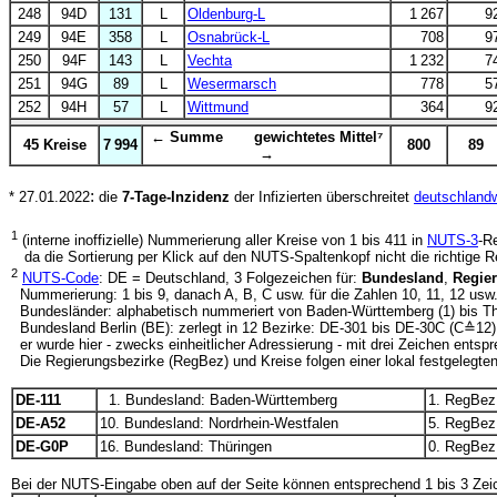
248
94D
131
L
Oldenburg-L
1 267
9
249
94E
358
L
Osnabrück-L
708
9
250
94F
143
L
Vechta
1 232
7
251
94G
89
L
Wesermarsch
778
5
252
94H
57
L
Wittmund
364
9
← Summe gewichtetes Mittel⁷
45 Kreise
7 994
800
89
→
:
* 27.01.2022
die
7-Tage-Inzidenz
der Infizierten überschreitet
deutschlandw
1
(interne inoffizielle) Nummerierung aller Kreise von 1 bis 411 in
NUTS-3
-R
da die Sortierung per Klick auf den NUTS-Spaltenkopf nicht die richtige Rei
2
NUTS-Code
: DE = Deutschland, 3 Folgezeichen für:
Bundesland
,
Regie
Nummerierung: 1 bis 9, danach A, B, C usw. für die Zahlen 10, 11, 12 usw
Bundesländer: alphabetisch nummeriert von Baden-Württemberg (1) bis T
Bundesland Berlin (BE): zerlegt in 12 Bezirke: DE-301 bis DE-30C (C≙12):
er wurde hier - zwecks einheitlicher Adressierung - mit drei Zeichen entsp
Die Regierungsbezirke (RegBez) und Kreise folgen einer lokal festgelegten
DE-111
1. Bundesland: Baden-Württemberg
1. RegBez:
DE-A52
10. Bundesland: Nordrhein-Westfalen
5. RegBez
DE-G0P
16. Bundesland: Thüringen
0. RegBez: -
Bei der NUTS-Eingabe oben auf der Seite können entsprechend 1 bis 3 Ze