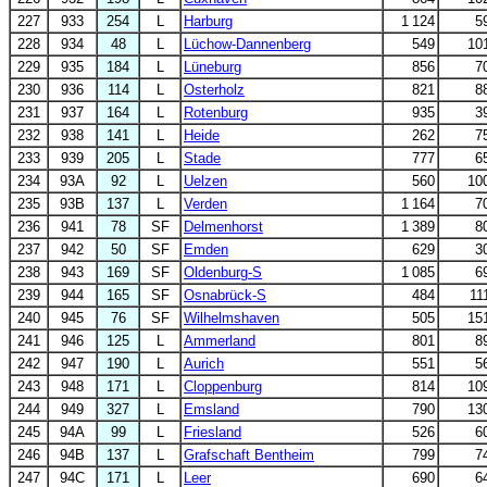
227
933
254
L
Harburg
1 124
5
228
934
48
L
Lüchow-Dannenberg
549
10
229
935
184
L
Lüneburg
856
7
230
936
114
L
Osterholz
821
8
231
937
164
L
Rotenburg
935
3
232
938
141
L
Heide
262
7
233
939
205
L
Stade
777
6
234
93A
92
L
Uelzen
560
10
235
93B
137
L
Verden
1 164
7
236
941
78
SF
Delmenhorst
1 389
8
237
942
50
SF
Emden
629
3
238
943
169
SF
Oldenburg-S
1 085
6
239
944
165
SF
Osnabrück-S
484
11
240
945
76
SF
Wilhelmshaven
505
15
241
946
125
L
Ammerland
801
8
242
947
190
L
Aurich
551
5
243
948
171
L
Cloppenburg
814
10
244
949
327
L
Emsland
790
13
245
94A
99
L
Friesland
526
6
246
94B
137
L
Grafschaft Bentheim
799
7
247
94C
171
L
Leer
690
6