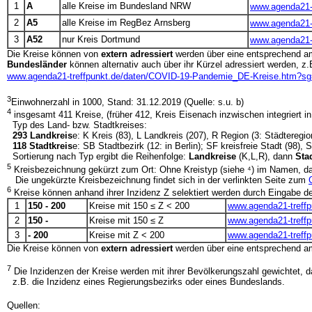
1
A
alle Kreise im Bundesland NRW
www.agenda21-
2
A5
alle Kreise im RegBez Arnsberg
www.agenda21-
3
A52
nur Kreis Dortmund
www.agenda21-
Die Kreise können von
extern adressiert
werden über eine entsprechend 
Bundesländer
können alternativ auch über ihr Kürzel adressiert werden, z.
www.agenda21-treffpunkt.de/daten/COVID-19-Pandemie_DE-Kreise.htm?s
3
Einwohnerzahl in 1000, Stand: 31.12.2019 (Quelle: s.u. b)
4
insgesamt 411 Kreise, (früher 412, Kreis Eisenach inzwischen integriert i
Typ des Land- bzw. Stadtkreises:
293 Landkreis
e: K Kreis (83), L Landkreis (207), R Region (3: Städtere
118 Stadtkreis
e: SB Stadtbezirk (12: in Berlin); SF kreisfreie Stadt (98), 
Sortierung nach Typ ergibt die Reihenfolge:
Landkreise
(K,L,R), dann
Sta
5
Kreisbezeichnung gekürzt zum Ort: Ohne Kreistyp (siehe ⁴) im Namen, dam
Die ungekürzte Kreisbezeichnung findet sich in der verlinkten Seite zum
6
Kreise können anhand ihrer Inzidenz Z selektiert werden durch Eingabe der
1
150 - 200
Kreise mit 150 ≤ Z < 200
www.agenda21-treff
2
150 -
Kreise mit 150 ≤ Z
www.agenda21-treff
3
- 200
Kreise mit Z < 200
www.agenda21-treff
Die Kreise können von
extern adressiert
werden über eine entsprechend 
7
Die Inzidenzen der Kreise werden mit ihrer Bevölkerungszahl gewichtet, das
z.B. die Inzidenz eines Regierungsbezirks oder eines Bundeslands.
Quellen: