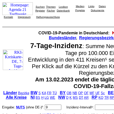
Medien
Links
Daten
Suchen
Themen
Lexikon
Projekte
Dokumente
Register
Fächer
Datenbank
Kontakt
Impressum
Haftungsausschluss
COVID-19-Pandemie in Deutschland:
Bundesländer
,
Regierungsbezirk
7-Tage-Inzidenz
: Summe Neui
Tage pro 100.000 E
Entwicklung in den 411 Kreisen⁵ se
Per Klick auf die Kürzel zu den 
Regierungsbez
Am 13.02.2023 endet die tägli
COVID-19-Fallz
Länder
BW
BY
BE
Bezirke
S
KA
FR
TÜ
OB
NB
OP
OF
MF
UF
Sc
Alle Kreise
NI
NW
RP
BS
H
LG
WE
D
K
MS
DT
AR
KO
TR
R
Eingabe:
NUTS
(ohne DE-)²:
Inzidenz-Intervall⁶: