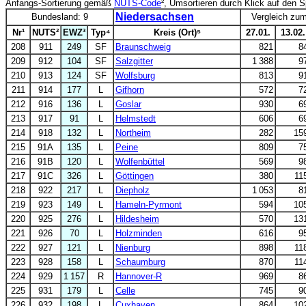
Anfangs-Sortierung gemäß
NUTS-Code
², Umsortieren durch Klick auf den 
Niedersachsen
Bundesland: 9
Vergleich zu
Nr¹
NUTS²
EWZ³
Typ⁴
Kreis (Ort)⁵
27.01.
13.02.
208
911
249
SF
Braunschweig
821
8
209
912
104
SF
Salzgitter
1 388
9
210
913
124
SF
Wolfsburg
813
9
211
914
177
L
Gifhorn
572
7
212
916
136
L
Goslar
930
6
213
917
91
L
Helmstedt
606
6
214
918
132
L
Northeim
282
15
215
91A
135
L
Peine
809
7
216
91B
120
L
Wolfenbüttel
569
9
217
91C
326
L
Göttingen
380
11
218
922
217
L
Diepholz
1 053
8
219
923
149
L
Hameln-Pyrmont
594
10
220
925
276
L
Hildesheim
570
13
221
926
70
L
Holzminden
616
9
222
927
121
L
Nienburg
898
11
223
928
158
L
Schaumburg
870
11
224
929
1 157
R
Hannover-R
969
8
225
931
179
L
Celle
745
9
226
932
198
L
Cuxhaven
864
10