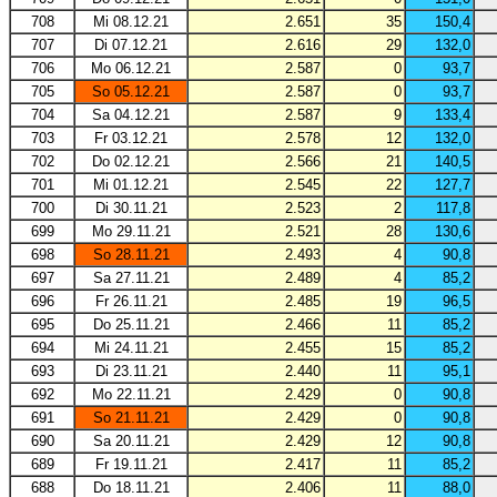
708
Mi 08.12.21
2.651
35
150,4
707
Di 07.12.21
2.616
29
132,0
706
Mo 06.12.21
2.587
0
93,7
705
So 05.12.21
2.587
0
93,7
704
Sa 04.12.21
2.587
9
133,4
703
Fr 03.12.21
2.578
12
132,0
702
Do 02.12.21
2.566
21
140,5
701
Mi 01.12.21
2.545
22
127,7
700
Di 30.11.21
2.523
2
117,8
699
Mo 29.11.21
2.521
28
130,6
698
So 28.11.21
2.493
4
90,8
697
Sa 27.11.21
2.489
4
85,2
696
Fr 26.11.21
2.485
19
96,5
695
Do 25.11.21
2.466
11
85,2
694
Mi 24.11.21
2.455
15
85,2
693
Di 23.11.21
2.440
11
95,1
692
Mo 22.11.21
2.429
0
90,8
691
So 21.11.21
2.429
0
90,8
690
Sa 20.11.21
2.429
12
90,8
689
Fr 19.11.21
2.417
11
85,2
688
Do 18.11.21
2.406
11
88,0