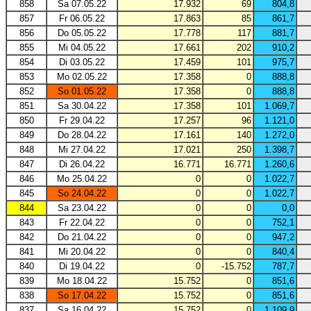
858
Sa 07.05.22
17.932
69
804,8
857
Fr 06.05.22
17.863
85
861,7
856
Do 05.05.22
17.778
117
881,7
855
Mi 04.05.22
17.661
202
910,2
854
Di 03.05.22
17.459
101
975,7
853
Mo 02.05.22
17.358
0
888,8
852
So 01.05.22
17.358
0
888,8
851
Sa 30.04.22
17.358
101
1.069,7
850
Fr 29.04.22
17.257
96
1.121,0
849
Do 28.04.22
17.161
140
1.272,0
848
Mi 27.04.22
17.021
250
1.398,7
847
Di 26.04.22
16.771
16.771
1.260,6
846
Mo 25.04.22
0
0
1.022,7
845
So 24.04.22
0
0
1.022,7
844
Sa 23.04.22
0
0
0,0
843
Fr 22.04.22
0
0
752,1
842
Do 21.04.22
0
0
947,2
841
Mi 20.04.22
0
0
840,4
840
Di 19.04.22
0
-15.752
787,7
839
Mo 18.04.22
15.752
0
851,6
838
So 17.04.22
15.752
0
851,6
837
Sa 16.04.22
15.752
0
1.109,9