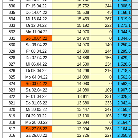
836
Fr 15.04.22
15.752
244
1.308,6
835
Do 14.04.22
15.508
49
1.168,1
834
Mi 13.04.22
15.459
267
1.319,9
833
Di 12.04.22
15.192
222
1.273,1
832
Mo 11.04.22
14.970
0
1.044,6
831
So 10.04.22
14.970
0
1.044,6
830
Sa 09.04.22
14.970
140
1.250,4
829
Fr 08.04.22
14.830
144
1.295,8
828
Do 07.04.22
14.686
156
1.429,2
827
Mi 06.04.22
14.530
234
1.528,6
826
Di 05.04.22
14.296
216
1.718,8
825
Mo 04.04.22
14.080
0
1.562,6
824
So 03.04.22
14.080
0
1.562,6
823
Sa 02.04.22
14.080
169
1.907,5
822
Fr 01.04.22
13.911
231
2.025,3
821
Do 31.03.22
13.680
233
2.042,4
820
Mi 30.03.22
13.447
347
2.150,2
819
Di 29.03.22
13.100
106
2.158,7
818
Mo 28.03.22
12.994
0
2.164,4
817
So 27.03.22
12.994
268
2.164,4
816
Sa 26.03.22
12.726
227
2.050,9