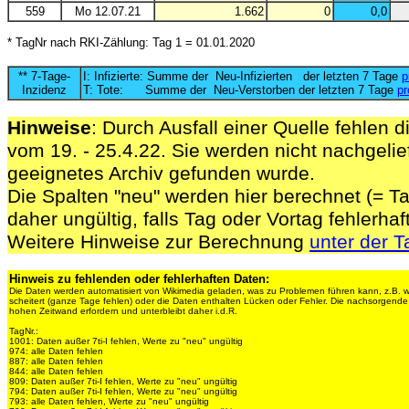
559
Mo 12.07.21
1.662
0
0,0
* TagNr nach RKI-Zählung: Tag 1 = 01.01.2020
** 7-Tage-
I: Infizierte: Summe der Neu-Infizierten der letzten 7 Tage
p
Inzidenz
T: Tote: Summe der Neu-Verstorben der letzten 7 Tage
pr
Hinweise
: Durch Ausfall einer Quelle fehlen d
vom 19. - 25.4.22. Sie werden nicht nachgelief
geeignetes Archiv gefunden wurde.
Die Spalten "neu" werden hier berechnet (= Ta
daher ungültig, falls Tag oder Vortag fehlerhaf
Weitere Hinweise zur Berechnung
unter der T
Hinweis zu fehlenden oder fehlerhaften Daten:
Die Daten werden automatisiert von Wikimedia geladen, was zu Problemen führen kann, z.B. 
scheitert (ganze Tage fehlen) oder die Daten enthalten Lücken oder Fehler. Die nachsorgen
hohen Zeitwand erfordern und unterbleibt daher i.d.R.
TagNr.:
1001: Daten außer 7ti-I fehlen, Werte zu "neu" ungültig
974: alle Daten fehlen
887: alle Daten fehlen
844: alle Daten fehlen
809: Daten außer 7ti-I fehlen, Werte zu "neu" ungültig
794: Daten außer 7ti-I fehlen, Werte zu "neu" ungültig
793: alle Daten fehlen, Werte zu "neu" ungültig