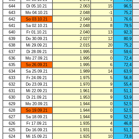
644
Di 05.10.21
2.063
15
96,5
643
Mo 04.10.21
2.048
-1
75,2
642
So 03.10.21
2.049
1
76,6
641
Sa 02.10.21
2.048
8
79,5
640
Fr 01.10.21
2.040
13
92,3
639
Do 30.09.21
2.027
12
80,9
638
Mi 29.09.21
2.015
20
75,2
637
Di 28.09.21
1.995
0
59,6
636
Mo 27.09.21
1.995
0
72,4
635
So 26.09.21
1.995
6
72,4
634
Sa 25.09.21
1.989
14
63,9
633
Fr 24.09.21
1.975
5
56,8
632
Do 23.09.21
1.970
9
55,4
631
Mi 22.09.21
1.961
8
51,1
630
Di 21.09.21
1.953
9
53,9
629
Mo 20.09.21
1.944
0
52,5
628
So 19.09.21
1.944
0
52,5
627
Sa 18.09.21
1.944
9
52,5
626
Fr 17.09.21
1.935
4
46,8
625
Do 16.09.21
1.931
6
51,1
624
Mi 15.09.21
1.925
10
73,8