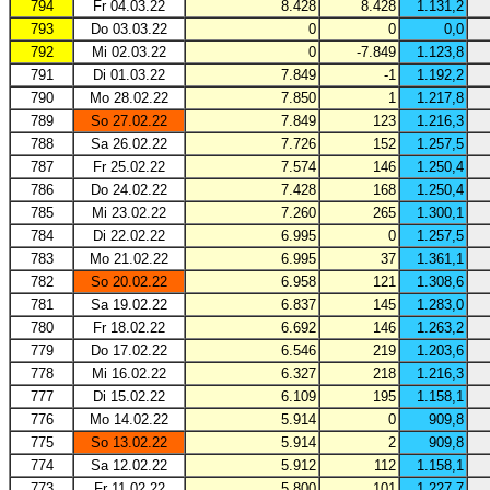
794
Fr 04.03.22
8.428
8.428
1.131,2
793
Do 03.03.22
0
0
0,0
792
Mi 02.03.22
0
-7.849
1.123,8
791
Di 01.03.22
7.849
-1
1.192,2
790
Mo 28.02.22
7.850
1
1.217,8
789
So 27.02.22
7.849
123
1.216,3
788
Sa 26.02.22
7.726
152
1.257,5
787
Fr 25.02.22
7.574
146
1.250,4
786
Do 24.02.22
7.428
168
1.250,4
785
Mi 23.02.22
7.260
265
1.300,1
784
Di 22.02.22
6.995
0
1.257,5
783
Mo 21.02.22
6.995
37
1.361,1
782
So 20.02.22
6.958
121
1.308,6
781
Sa 19.02.22
6.837
145
1.283,0
780
Fr 18.02.22
6.692
146
1.263,2
779
Do 17.02.22
6.546
219
1.203,6
778
Mi 16.02.22
6.327
218
1.216,3
777
Di 15.02.22
6.109
195
1.158,1
776
Mo 14.02.22
5.914
0
909,8
775
So 13.02.22
5.914
2
909,8
774
Sa 12.02.22
5.912
112
1.158,1
773
Fr 11.02.22
5.800
101
1.227,7