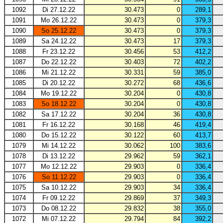
1092
Di 27.12.22
30.473
0
289,1
1091
Mo 26.12.22
30.473
0
379,3
1090
So 25.12.22
30.473
0
379,3
1089
Sa 24.12.22
30.473
17
379,3
1088
Fr 23.12.22
30.456
53
412,2
1087
Do 22.12.22
30.403
72
402,2
1086
Mi 21.12.22
30.331
59
385,0
1085
Di 20.12.22
30.272
68
436,6
1084
Mo 19.12.22
30.204
0
430,8
1083
So 18.12.22
30.204
0
430,8
1082
Sa 17.12.22
30.204
36
430,8
1081
Fr 16.12.22
30.168
46
419,4
1080
Do 15.12.22
30.122
60
413,7
1079
Mi 14.12.22
30.062
100
383,6
1078
Di 13.12.22
29.962
59
362,1
1077
Mo 12.12.22
29.903
0
336,4
1076
So 11.12.22
29.903
0
336,4
1075
Sa 10.12.22
29.903
34
336,4
1074
Fr 09.12.22
29.869
37
349,3
1073
Do 08.12.22
29.832
38
355,0
1072
Mi 07.12.22
29.794
84
392,2