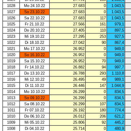
1028
Mo 24.10.22
27.683
0
1.043,5
1027
So 23.10.22
27.683
0
1.043,5
1026
Sa 22.10.22
27.683
117
1.043,5
1025
Fr 21.10.22
27.566
161
979,1
1024
Do 20.10.22
27.405
110
897,5
1023
Mi 19.10.22
27.295
253
927,5
1022
Di 18.10.22
27.042
90
867,4
1021
Mo 17.10.22
26.952
0
949,0
1020
So 16.10.22
26.952
0
949,0
1019
Sa 15.10.22
26.952
70
949,0
1018
Fr 14.10.22
26.882
94
997,7
1017
Do 13.10.22
26.788
293
1.110,8
1016
Mi 12.10.22
26.495
49
989,1
1015
Di 11.10.22
26.446
147
1.044,9
1014
Mo 10.10.22
26.299
0
834,5
1013
So 09.10.22
26.299
0
834,5
1012
Sa 08.10.22
26.299
107
834,5
1011
Fr 07.10.22
26.192
180
774,4
1010
Do 06.10.22
26.012
206
621,2
1009
Mi 05.10.22
25.806
92
445,2
1008
Di 04.10.22
25.714
0
480,9