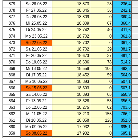
879
Sa 28.05.22
18.873
28
236,4
878
Fr 27.05.22
18.845
36
242,1
877
Do 26.05.22
18.809
0
360,4
876
Mi 25.05.22
18.809
67
360,4
875
Di 24.05.22
18.742
40
411,6
874
Mo 23.05.22
18.702
0
361,8
873
So 22.05.22
18.702
0
361,8
872
Sa 21.05.22
18.702
29
381,7
871
Fr 20.05.22
18.673
37
491,4
870
Do 19.05.22
18.636
78
514,2
869
Mi 18.05.22
18.558
106
492,8
868
Di 17.05.22
18.452
59
564,0
867
Mo 16.05.22
18.393
0
507,1
866
So 15.05.22
18.393
0
507,1
865
Sa 14.05.22
18.393
65
650,9
864
Fr 13.05.22
18.328
53
656,6
863
Do 12.05.22
18.275
62
703,6
862
Mi 11.05.22
18.213
155
786,2
861
Di 10.05.22
18.058
126
851,8
860
Mo 09.05.22
17.932
0
695,1
859
So 08.05.22
17.932
0
695,1