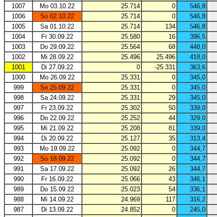
1007
Mo 03.10.22
25.714
0
546,8
1006
So 02.10.22
25.714
0
546,8
1005
Sa 01.10.22
25.714
134
546,8
1004
Fr 30.09.22
25.580
16
396,5
1003
Do 29.09.22
25.564
68
448,0
1002
Mi 28.09.22
25.496
25.496
418,0
1001
Di 27.09.22
0
-25.331
363,6
1000
Mo 26.09.22
25.331
0
345,0
999
So 25.09.22
25.331
0
345,0
998
Sa 24.09.22
25.331
29
345,0
997
Fr 23.09.22
25.302
50
339,0
996
Do 22.09.22
25.252
44
329,0
995
Mi 21.09.22
25.208
81
339,0
994
Di 20.09.22
25.127
35
313,4
993
Mo 19.09.22
25.092
0
344,7
992
So 18.09.22
25.092
0
344,7
991
Sa 17.09.22
25.092
26
344,7
990
Fr 16.09.22
25.066
43
346,1
989
Do 15.09.22
25.023
54
336,1
988
Mi 14.09.22
24.969
117
316,2
987
Di 13.09.22
24.852
0
245,0