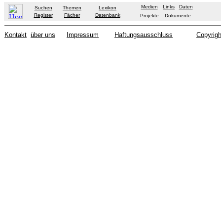
Medien
Links
Daten
Suchen
Themen
Lexikon
Register
Fächer
Datenbank
Projekte
Dokumente
Kontakt
über uns
Impressum
Haftungsausschluss
Copyrigh