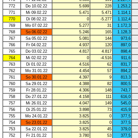
772
Do 10.02.22
5.699
228
1.253,2
771
Mi 09.02.22
5.471
5.471
1.114,1
770
Di 08.02.22
0
-5.277
1.112,4
769
Mo 07.02.22
5.277
31
1.172,3
768
So 06.02.22
5.246
165
1.128,3
767
Sa 05.02.22
5.081
144
973,6
766
Fr 04.02.22
4.937
120
897,0
765
Do 03.02.22
4.817
4.817
898,4
764
Mi 02.02.22
0
-4.516
911,6
763
Di 01.02.22
4.516
62
831,7
762
Mo 31.01.22
4.454
57
894,2
761
So 30.01.22
4.397
9
813,3
760
Sa 29.01.22
4.388
82
800,5
759
Fr 28.01.22
4.306
148
743,7
758
Do 27.01.22
4.158
111
616,0
757
Mi 26.01.22
4.047
149
545,0
756
Di 25.01.22
3.898
73
415,9
755
Mo 24.01.22
3.825
0
377,5
754
So 23.01.22
3.825
0
377,5
753
Sa 22.01.22
3.825
45
379,0
752
Fr 21.01.22
3.780
53
377,5