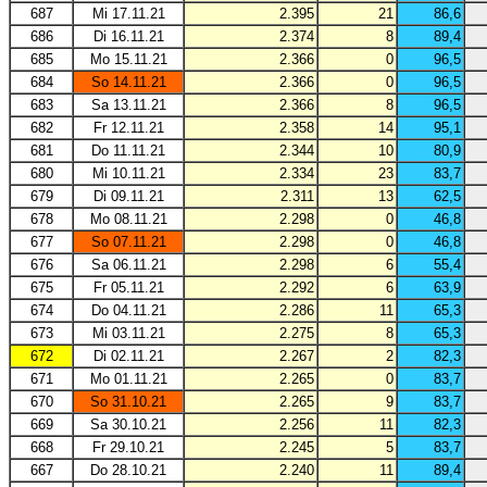
687
Mi 17.11.21
2.395
21
86,6
686
Di 16.11.21
2.374
8
89,4
685
Mo 15.11.21
2.366
0
96,5
684
So 14.11.21
2.366
0
96,5
683
Sa 13.11.21
2.366
8
96,5
682
Fr 12.11.21
2.358
14
95,1
681
Do 11.11.21
2.344
10
80,9
680
Mi 10.11.21
2.334
23
83,7
679
Di 09.11.21
2.311
13
62,5
678
Mo 08.11.21
2.298
0
46,8
677
So 07.11.21
2.298
0
46,8
676
Sa 06.11.21
2.298
6
55,4
675
Fr 05.11.21
2.292
6
63,9
674
Do 04.11.21
2.286
11
65,3
673
Mi 03.11.21
2.275
8
65,3
672
Di 02.11.21
2.267
2
82,3
671
Mo 01.11.21
2.265
0
83,7
670
So 31.10.21
2.265
9
83,7
669
Sa 30.10.21
2.256
11
82,3
668
Fr 29.10.21
2.245
5
83,7
667
Do 28.10.21
2.240
11
89,4