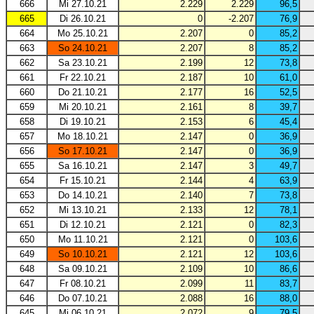
666
Mi 27.10.21
2.229
2.229
96,5
665
Di 26.10.21
0
-2.207
76,9
664
Mo 25.10.21
2.207
0
85,2
663
So 24.10.21
2.207
8
85,2
662
Sa 23.10.21
2.199
12
73,8
661
Fr 22.10.21
2.187
10
61,0
660
Do 21.10.21
2.177
16
52,5
659
Mi 20.10.21
2.161
8
39,7
658
Di 19.10.21
2.153
6
45,4
657
Mo 18.10.21
2.147
0
36,9
656
So 17.10.21
2.147
0
36,9
655
Sa 16.10.21
2.147
3
49,7
654
Fr 15.10.21
2.144
4
63,9
653
Do 14.10.21
2.140
7
73,8
652
Mi 13.10.21
2.133
12
78,1
651
Di 12.10.21
2.121
0
82,3
650
Mo 11.10.21
2.121
0
103,6
649
So 10.10.21
2.121
12
103,6
648
Sa 09.10.21
2.109
10
86,6
647
Fr 08.10.21
2.099
11
83,7
646
Do 07.10.21
2.088
16
88,0
645
Mi 06.10.21
2.072
9
79,5