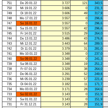
751
Do 20.01.22
3.727
121
343,5
750
Mi 19.01.22
3.606
0
231,3
749
Di 18.01.22
3.606
49
317,9
748
Mo 17.01.22
3.557
0
296,6
747
So 16.01.22
3.557
0
296,6
746
Sa 15.01.22
3.557
42
296,6
745
Fr 14.01.22
3.515
29
264,0
744
Do 13.01.22
3.486
43
276,8
743
Mi 12.01.22
3.443
64
289,5
742
Di 11.01.22
3.379
31
281,0
741
Mo 10.01.22
3.348
0
237,0
740
So 09.01.22
3.348
0
241,3
739
Sa 08.01.22
3.348
19
251,2
738
Fr 07.01.22
3.329
38
264,0
737
Do 06.01.22
3.291
52
249,8
736
Mi 05.01.22
3.239
57
221,4
735
Di 04.01.22
3.182
11
171,7
734
Mo 03.01.22
3.171
28
164,6
733
So 02.01.22
3.143
0
151,9
732
Sa 01.01.22
3.143
0
151,9
731
Fr 31.12.21
3.143
28
151,9