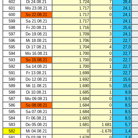
602
Di 24.08.21
1.724
7
28,4
601
Mo 23.08.21
1.717
0
24,1
600
So 22.08.21
1.717
0
24,1
599
Sa 21.08.21
1.717
1
24,1
598
Fr 20.08.21
1.716
7
25,6
597
Do 19.08.21
1.709
3
24,1
596
Mi 18.08.21
1.706
2
22,7
595
Di 17.08.21
1.704
4
27,0
594
Mo 16.08.21
1.700
0
22,7
593
So 15.08.21
1.700
0
22,7
592
Sa 14.08.21
1.700
1
22,7
591
Fr 13.08.21
1.699
7
22,7
590
Do 12.08.21
1.692
2
15,6
589
Mi 11.08.21
1.690
5
15,6
588
Di 10.08.21
1.685
1
9,9
587
Mo 09.08.21
1.684
0
8,5
586
So 08.08.21
1.684
0
8,5
585
Sa 07.08.21
1.684
1
8,5
584
Fr 06.08.21
1.683
2
8,5
583
Do 05.08.21
1.681
1.681
5,7
582
Mi 04.08.21
0
-1.678
1,4
581
Di 03.08.21
1.678
0
1,4