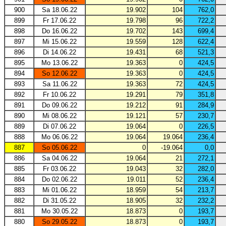
900
Sa 18.06.22
19.902
104
762,0
899
Fr 17.06.22
19.798
96
722,2
898
Do 16.06.22
19.702
143
699,4
897
Mi 15.06.22
19.559
128
622,4
896
Di 14.06.22
19.431
68
521,3
895
Mo 13.06.22
19.363
0
424,5
894
So 12.06.22
19.363
0
424,5
893
Sa 11.06.22
19.363
72
424,5
892
Fr 10.06.22
19.291
79
351,8
891
Do 09.06.22
19.212
91
284,9
890
Mi 08.06.22
19.121
57
230,7
889
Di 07.06.22
19.064
0
226,5
888
Mo 06.06.22
19.064
19.064
236,4
887
So 05.06.22
0
-19.064
0,0
886
Sa 04.06.22
19.064
21
272,1
885
Fr 03.06.22
19.043
32
282,0
884
Do 02.06.22
19.011
52
236,4
883
Mi 01.06.22
18.959
54
213,7
882
Di 31.05.22
18.905
32
232,2
881
Mo 30.05.22
18.873
0
193,7
880
So 29.05.22
18.873
0
193,7