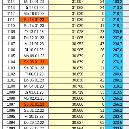
1114
Mi 18.01.23
31.097
34
193,2
1113
Di 17.01.23
31.063
24
213,3
1112
Mo 16.01.23
31.039
0
216,1
1111
So 15.01.23
31.039
0
216,1
1110
Sa 14.01.23
31.039
11
216,1
1109
Fr 13.01.23
31.028
23
230,5
1108
Do 12.01.23
31.005
53
237,6
1107
Mi 11.01.23
30.952
47
234,7
1106
Di 10.01.23
30.905
26
247,6
1105
Mo 09.01.23
30.879
0
276,3
1104
So 08.01.23
30.879
0
276,3
1103
Sa 07.01.23
30.879
21
276,3
1102
Fr 06.01.23
30.858
28
290,6
1101
Do 05.01.23
30.830
42
289,1
1100
Mi 04.01.23
30.788
69
319,2
1099
Di 03.01.23
30.719
33
313,5
1098
Mo 02.01.23
30.686
0
266,2
1097
So 01.01.23
30.686
0
266,2
1096
Sa 31.12.22
30.686
31
266,2
1095
Fr 30.12.22
30.655
28
283,4
1094
Do 29.12.22
30.627
63
320,6
1093
Mi 28.12.22
30.564
91
333,5