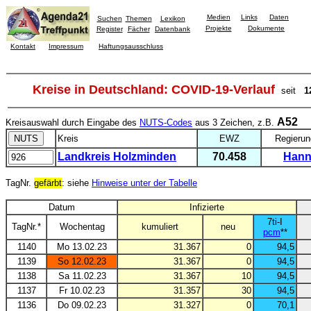
Medien
Links
Daten
Suchen
Themen
Lexikon
Projekte
Dokumente
Register
Fächer
Datenbank
Kontakt
Impressum
Haftungsausschluss
Kreise in Deutschland: COVID-19-Verlauf
seit
1
A52
Kreisauswahl durch Eingabe des
NUTS-Codes
aus 3 Zeichen, z.B.
Kreis
EWZ
Regierun
Landkreis Holzminden
70.458
Hann
TagNr.
gefärbt
: siehe
Hinweise unter der Tabelle
Datum
Infizierte
7ti-I
TagNr.*
Wochentag
kumuliert
neu
pcm
**
1140
Mo 13.02.23
31.367
0
94,5
1139
So 12.02.23
31.367
0
94,5
1138
Sa 11.02.23
31.367
10
94,5
1137
Fr 10.02.23
31.357
30
94,5
1136
Do 09.02.23
31.327
0
70,1