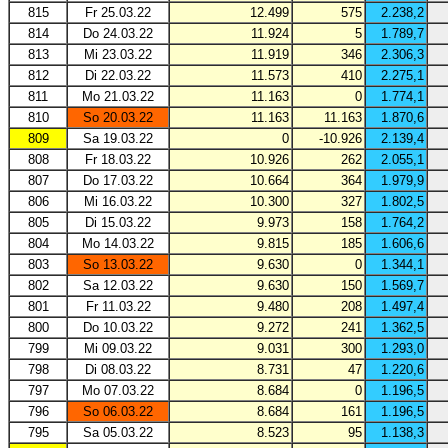
815
Fr 25.03.22
12.499
575
2.238,2
814
Do 24.03.22
11.924
5
1.789,7
813
Mi 23.03.22
11.919
346
2.306,3
812
Di 22.03.22
11.573
410
2.275,1
811
Mo 21.03.22
11.163
0
1.774,1
810
So 20.03.22
11.163
11.163
1.870,6
809
Sa 19.03.22
0
-10.926
2.139,4
808
Fr 18.03.22
10.926
262
2.055,1
807
Do 17.03.22
10.664
364
1.979,9
806
Mi 16.03.22
10.300
327
1.802,5
805
Di 15.03.22
9.973
158
1.764,2
804
Mo 14.03.22
9.815
185
1.606,6
803
So 13.03.22
9.630
0
1.344,1
802
Sa 12.03.22
9.630
150
1.569,7
801
Fr 11.03.22
9.480
208
1.497,4
800
Do 10.03.22
9.272
241
1.362,5
799
Mi 09.03.22
9.031
300
1.293,0
798
Di 08.03.22
8.731
47
1.220,6
797
Mo 07.03.22
8.684
0
1.196,5
796
So 06.03.22
8.684
161
1.196,5
795
Sa 05.03.22
8.523
95
1.138,3