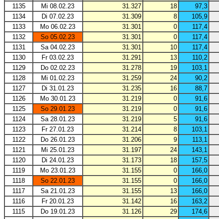
1135
Mi 08.02.23
31.327
18
97,3
1134
Di 07.02.23
31.309
8
105,9
1133
Mo 06.02.23
31.301
0
117,4
1132
So 05.02.23
31.301
0
117,4
1131
Sa 04.02.23
31.301
10
117,4
1130
Fr 03.02.23
31.291
13
110,2
1129
Do 02.02.23
31.278
19
103,1
1128
Mi 01.02.23
31.259
24
90,2
1127
Di 31.01.23
31.235
16
88,7
1126
Mo 30.01.23
31.219
0
91,6
1125
So 29.01.23
31.219
0
91,6
1124
Sa 28.01.23
31.219
5
91,6
1123
Fr 27.01.23
31.214
8
103,1
1122
Do 26.01.23
31.206
9
113,1
1121
Mi 25.01.23
31.197
24
143,1
1120
Di 24.01.23
31.173
18
157,5
1119
Mo 23.01.23
31.155
0
166,0
1118
So 22.01.23
31.155
0
166,0
1117
Sa 21.01.23
31.155
13
166,0
1116
Fr 20.01.23
31.142
16
163,2
1115
Do 19.01.23
31.126
29
174,6