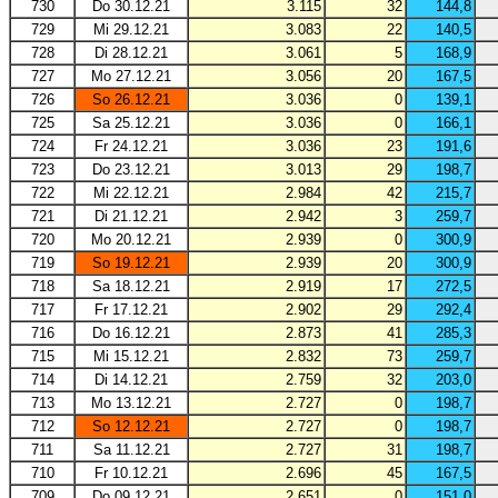
730
Do 30.12.21
3.115
32
144,8
729
Mi 29.12.21
3.083
22
140,5
728
Di 28.12.21
3.061
5
168,9
727
Mo 27.12.21
3.056
20
167,5
726
So 26.12.21
3.036
0
139,1
725
Sa 25.12.21
3.036
0
166,1
724
Fr 24.12.21
3.036
23
191,6
723
Do 23.12.21
3.013
29
198,7
722
Mi 22.12.21
2.984
42
215,7
721
Di 21.12.21
2.942
3
259,7
720
Mo 20.12.21
2.939
0
300,9
719
So 19.12.21
2.939
20
300,9
718
Sa 18.12.21
2.919
17
272,5
717
Fr 17.12.21
2.902
29
292,4
716
Do 16.12.21
2.873
41
285,3
715
Mi 15.12.21
2.832
73
259,7
714
Di 14.12.21
2.759
32
203,0
713
Mo 13.12.21
2.727
0
198,7
712
So 12.12.21
2.727
0
198,7
711
Sa 11.12.21
2.727
31
198,7
710
Fr 10.12.21
2.696
45
167,5
709
Do 09.12.21
2.651
0
151,0