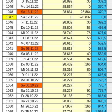
1050
Di 15.11.22
28.899
35
339,2
1049
Mo 14.11.22
28.864
0
370,7
1048
So 13.11.22
28.864
28.864
370,7
1047
Sa 12.11.22
0
-28.832
0,0
1046
Fr 11.11.22
28.832
30
392,2
1045
Do 10.11.22
28.802
53
466,6
1044
Mi 09.11.22
28.749
78
627,0
1043
Di 08.11.22
28.671
58
635,5
1042
Mo 07.11.22
28.613
0
552,5
1041
So 06.11.22
28.613
0
552,5
1040
Sa 05.11.22
28.613
49
552,5
1039
Fr 04.11.22
28.564
82
612,6
1038
Do 03.11.22
28.482
166
604,0
1037
Mi 02.11.22
28.316
89
506,7
1036
Di 01.11.22
28.227
0
616,9
1035
Mo 31.10.22
28.227
0
778,7
1034
So 30.10.22
28.227
0
778,7
1033
Sa 29.10.22
28.227
92
778,7
1032
Fr 28.10.22
28.135
79
813,0
1031
Do 27.10.22
28.056
99
896,1
1030
Mi 26.10.22
27.957
166
944,7
1029
Di 25.10.22
27.791
108
1.066,4