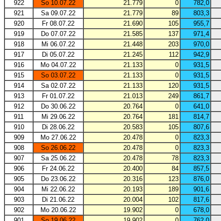
922
So 10.07.22
21.779
0
782,0
921
Sa 09.07.22
21.779
89
803,3
920
Fr 08.07.22
21.690
105
955,7
919
Do 07.07.22
21.585
137
971,4
918
Mi 06.07.22
21.448
203
970,0
917
Di 05.07.22
21.245
112
942,9
916
Mo 04.07.22
21.133
0
931,5
915
So 03.07.22
21.133
0
931,5
914
Sa 02.07.22
21.133
120
931,5
913
Fr 01.07.22
21.013
249
861,7
912
Do 30.06.22
20.764
0
641,0
911
Mi 29.06.22
20.764
181
814,7
910
Di 28.06.22
20.583
105
807,6
909
Mo 27.06.22
20.478
0
823,3
908
So 26.06.22
20.478
0
823,3
907
Sa 25.06.22
20.478
78
823,3
906
Fr 24.06.22
20.400
84
857,5
905
Do 23.06.22
20.316
123
876,0
904
Mi 22.06.22
20.193
189
901,6
903
Di 21.06.22
20.004
102
817,6
902
Mo 20.06.22
19.902
0
678,0
901
So 19.06.22
19.902
0
762,0