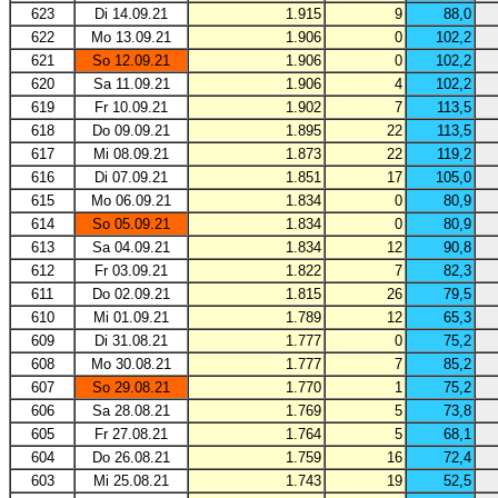
623
Di 14.09.21
1.915
9
88,0
622
Mo 13.09.21
1.906
0
102,2
621
So 12.09.21
1.906
0
102,2
620
Sa 11.09.21
1.906
4
102,2
619
Fr 10.09.21
1.902
7
113,5
618
Do 09.09.21
1.895
22
113,5
617
Mi 08.09.21
1.873
22
119,2
616
Di 07.09.21
1.851
17
105,0
615
Mo 06.09.21
1.834
0
80,9
614
So 05.09.21
1.834
0
80,9
613
Sa 04.09.21
1.834
12
90,8
612
Fr 03.09.21
1.822
7
82,3
611
Do 02.09.21
1.815
26
79,5
610
Mi 01.09.21
1.789
12
65,3
609
Di 31.08.21
1.777
0
75,2
608
Mo 30.08.21
1.777
7
85,2
607
So 29.08.21
1.770
1
75,2
606
Sa 28.08.21
1.769
5
73,8
605
Fr 27.08.21
1.764
5
68,1
604
Do 26.08.21
1.759
16
72,4
603
Mi 25.08.21
1.743
19
52,5