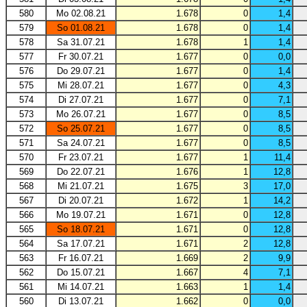
580
Mo 02.08.21
1.678
0
1,4
579
So 01.08.21
1.678
0
1,4
578
Sa 31.07.21
1.678
1
1,4
577
Fr 30.07.21
1.677
0
0,0
576
Do 29.07.21
1.677
0
1,4
575
Mi 28.07.21
1.677
0
4,3
574
Di 27.07.21
1.677
0
7,1
573
Mo 26.07.21
1.677
0
8,5
572
So 25.07.21
1.677
0
8,5
571
Sa 24.07.21
1.677
0
8,5
570
Fr 23.07.21
1.677
1
11,4
569
Do 22.07.21
1.676
1
12,8
568
Mi 21.07.21
1.675
3
17,0
567
Di 20.07.21
1.672
1
14,2
566
Mo 19.07.21
1.671
0
12,8
565
So 18.07.21
1.671
0
12,8
564
Sa 17.07.21
1.671
2
12,8
563
Fr 16.07.21
1.669
2
9,9
562
Do 15.07.21
1.667
4
7,1
561
Mi 14.07.21
1.663
1
1,4
560
Di 13.07.21
1.662
0
0,0