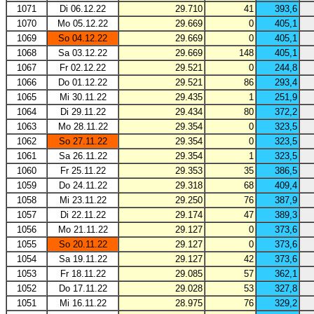
1071
Di 06.12.22
29.710
41
393,6
1070
Mo 05.12.22
29.669
0
405,1
1069
So 04.12.22
29.669
0
405,1
1068
Sa 03.12.22
29.669
148
405,1
1067
Fr 02.12.22
29.521
0
244,8
1066
Do 01.12.22
29.521
86
293,4
1065
Mi 30.11.22
29.435
1
251,9
1064
Di 29.11.22
29.434
80
372,2
1063
Mo 28.11.22
29.354
0
323,5
1062
So 27.11.22
29.354
0
323,5
1061
Sa 26.11.22
29.354
1
323,5
1060
Fr 25.11.22
29.353
35
386,5
1059
Do 24.11.22
29.318
68
409,4
1058
Mi 23.11.22
29.250
76
387,9
1057
Di 22.11.22
29.174
47
389,3
1056
Mo 21.11.22
29.127
0
373,6
1055
So 20.11.22
29.127
0
373,6
1054
Sa 19.11.22
29.127
42
373,6
1053
Fr 18.11.22
29.085
57
362,1
1052
Do 17.11.22
29.028
53
327,8
1051
Mi 16.11.22
28.975
76
329,2