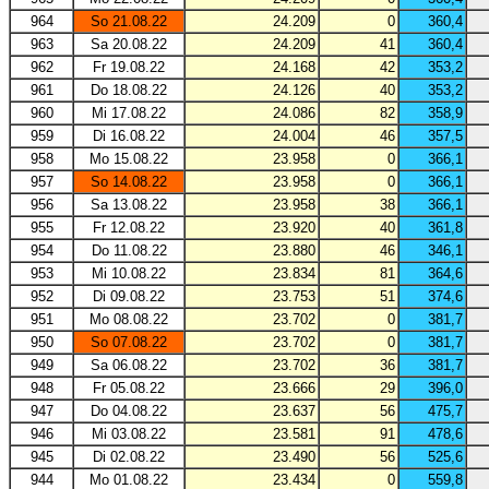
964
So 21.08.22
24.209
0
360,4
963
Sa 20.08.22
24.209
41
360,4
962
Fr 19.08.22
24.168
42
353,2
961
Do 18.08.22
24.126
40
353,2
960
Mi 17.08.22
24.086
82
358,9
959
Di 16.08.22
24.004
46
357,5
958
Mo 15.08.22
23.958
0
366,1
957
So 14.08.22
23.958
0
366,1
956
Sa 13.08.22
23.958
38
366,1
955
Fr 12.08.22
23.920
40
361,8
954
Do 11.08.22
23.880
46
346,1
953
Mi 10.08.22
23.834
81
364,6
952
Di 09.08.22
23.753
51
374,6
951
Mo 08.08.22
23.702
0
381,7
950
So 07.08.22
23.702
0
381,7
949
Sa 06.08.22
23.702
36
381,7
948
Fr 05.08.22
23.666
29
396,0
947
Do 04.08.22
23.637
56
475,7
946
Mi 03.08.22
23.581
91
478,6
945
Di 02.08.22
23.490
56
525,6
944
Mo 01.08.22
23.434
0
559,8