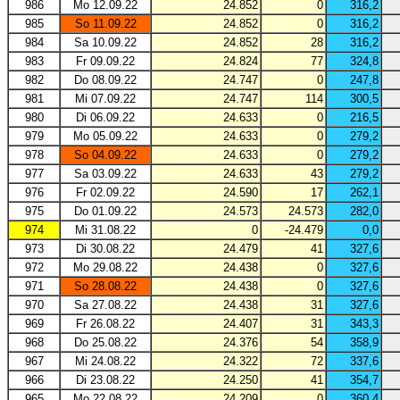
986
Mo 12.09.22
24.852
0
316,2
985
So 11.09.22
24.852
0
316,2
984
Sa 10.09.22
24.852
28
316,2
983
Fr 09.09.22
24.824
77
324,8
982
Do 08.09.22
24.747
0
247,8
981
Mi 07.09.22
24.747
114
300,5
980
Di 06.09.22
24.633
0
216,5
979
Mo 05.09.22
24.633
0
279,2
978
So 04.09.22
24.633
0
279,2
977
Sa 03.09.22
24.633
43
279,2
976
Fr 02.09.22
24.590
17
262,1
975
Do 01.09.22
24.573
24.573
282,0
974
Mi 31.08.22
0
-24.479
0,0
973
Di 30.08.22
24.479
41
327,6
972
Mo 29.08.22
24.438
0
327,6
971
So 28.08.22
24.438
0
327,6
970
Sa 27.08.22
24.438
31
327,6
969
Fr 26.08.22
24.407
31
343,3
968
Do 25.08.22
24.376
54
358,9
967
Mi 24.08.22
24.322
72
337,6
966
Di 23.08.22
24.250
41
354,7
965
Mo 22.08.22
24.209
0
360,4