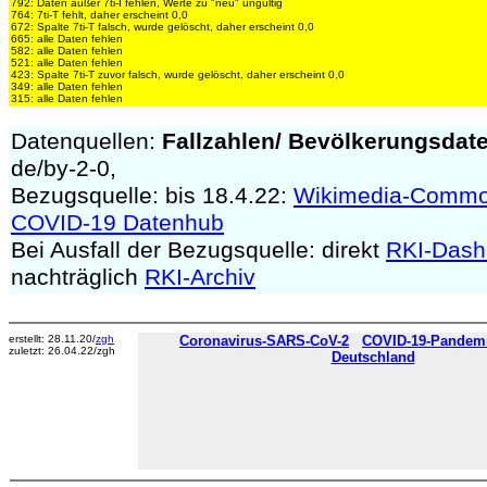
792: Daten außer 7ti-I fehlen, Werte zu "neu" ungültig
764: 7ti-T fehlt, daher erscheint 0,0
672: Spalte 7ti-T falsch, wurde gelöscht, daher erscheint 0,0
665: alle Daten fehlen
582: alle Daten fehlen
521: alle Daten fehlen
423: Spalte 7ti-T zuvor falsch, wurde gelöscht, daher erscheint 0,0
349: alle Daten fehlen
315: alle Daten fehlen
Datenquellen:
Fallzahlen/
Bevölkerungsdat
de/by-2-0,
Bezugsquelle: bis 18.4.22:
Wikimedia-Comm
COVID-19 Datenhub
Bei Ausfall der Bezugsquelle: direkt
RKI-Dash
nachträglich
RKI-Archiv
erstellt: 28.11.20/
zgh
Coronavirus-SARS-CoV-2
COVID-19-Pandemie
zuletzt: 26.04.22/zgh
Deutschland