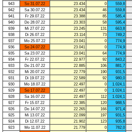
943
So 31.07.22
23.434
0
559,8
942
Sa 30.07.22
23.434
46
559,8
941
Fr 29.07.22
23.388
85
585,4
940
Do 28.07.22
23.303
58
595,4
939
Mi 27.07.22
23.245
131
663,8
938
Di 26.07.22
23.114
73
749,2
937
Mo 25.07.22
23.041
0
774,9
936
So 24.07.22
23.041
0
774,9
935
Sa 23.07.22
23.041
64
774,9
934
Fr 22.07.22
22.977
92
843,2
933
Do 21.07.22
22.885
106
881,7
932
Mi 20.07.22
22.779
190
931,5
931
Di 19.07.22
22.589
92
980,0
930
Mo 18.07.22
22.497
0
1.024,1
929
So 17.07.22
22.497
0
1.024,1
928
Sa 16.07.22
22.497
112
1.024,1
927
Fr 15.07.22
22.385
120
988,5
926
Do 14.07.22
22.265
166
971,4
925
Mi 13.07.22
22.099
197
931,5
924
Di 12.07.22
21.902
123
935,8
923
Mo 11.07.22
21.779
0
782,0