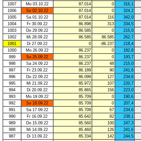
1007
Mo 03.10.22
87.014
0
316,1
1006
So 02.10.22
87.014
0
324,2
1005
Sa 01.10.22
87.014
116
342,0
1004
Fr 30.09.22
86.898
313
334,5
1003
Do 29.09.22
86.585
0
215,0
1002
Mi 28.09.22
86.585
86.585
262,7
1001
Di 27.09.22
0
-86.237
218,4
1000
Mo 26.09.22
86.237
0
182,8
999
So 25.09.22
86.237
0
193,7
998
Sa 24.09.22
86.237
48
215,0
997
Fr 23.09.22
86.189
90
241,6
996
Do 22.09.22
86.099
127
234,6
995
Mi 21.09.22
85.972
107
220,7
994
Di 20.09.22
85.865
156
223,0
993
Mo 19.09.22
85.709
0
190,6
992
So 18.09.22
85.709
0
207,4
991
Sa 17.09.22
85.709
67
234,6
990
Fr 16.09.22
85.642
82
238,1
989
Do 15.09.22
85.560
100
247,3
988
Mi 14.09.22
85.460
126
241,6
987
Di 13.09.22
85.334
142
244,5