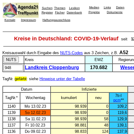
Medien
Links
Daten
Suchen
Themen
Lexikon
Projekte
Dokumente
Register
Fächer
Datenbank
Kontakt
Impressum
Haftungsausschluss
Kreise in Deutschland: COVID-19-Verlauf
seit
1
A52
Kreisauswahl durch Eingabe des
NUTS-Codes
aus 3 Zeichen, z.B.
Kreis
EWZ
Regierun
Landkreis Cloppenburg
170.682
Wese
TagNr.
gefärbt
: siehe
Hinweise unter der Tabelle
Datum
Infizierte
7ti-I
TagNr.*
Wochentag
kumuliert
neu
pcm
**
1140
Mo 13.02.23
98.939
0
109,2
1139
So 12.02.23
98.939
0
119,6
1138
Sa 11.02.23
98.939
58
129,9
1137
Fr 10.02.23
98.881
48
139,1
1136
Do 09.02.23
98.833
124
137,9