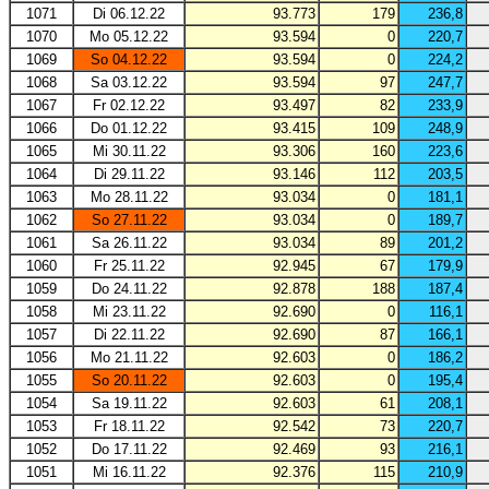
1071
Di 06.12.22
93.773
179
236,8
1070
Mo 05.12.22
93.594
0
220,7
1069
So 04.12.22
93.594
0
224,2
1068
Sa 03.12.22
93.594
97
247,7
1067
Fr 02.12.22
93.497
82
233,9
1066
Do 01.12.22
93.415
109
248,9
1065
Mi 30.11.22
93.306
160
223,6
1064
Di 29.11.22
93.146
112
203,5
1063
Mo 28.11.22
93.034
0
181,1
1062
So 27.11.22
93.034
0
189,7
1061
Sa 26.11.22
93.034
89
201,2
1060
Fr 25.11.22
92.945
67
179,9
1059
Do 24.11.22
92.878
188
187,4
1058
Mi 23.11.22
92.690
0
116,1
1057
Di 22.11.22
92.690
87
166,1
1056
Mo 21.11.22
92.603
0
186,2
1055
So 20.11.22
92.603
0
195,4
1054
Sa 19.11.22
92.603
61
208,1
1053
Fr 18.11.22
92.542
73
220,7
1052
Do 17.11.22
92.469
93
216,1
1051
Mi 16.11.22
92.376
115
210,9