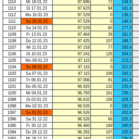
1114
Mi 18.01.23
97.695
72
134,5
1113
Di 17.01.23
97.623
94
141,4
1112
Mo 16.01.23
97.529
0
139,1
1111
So 15.01.23
97.529
0
149,4
1110
Sa 14.01.23
97.529
65
177,0
1109
Fr 13.01.23
97.464
39
161,5
1108
Do 12.01.23
97.425
107
189,7
1107
Mi 11.01.23
97.318
77
183,4
1106
Di 10.01.23
97.241
126
204,0
1105
Mo 09.01.23
97.115
0
213,2
1104
So 08.01.23
97.115
0
221,9
1103
Sa 07.01.23
97.115
109
243,1
1102
Fr 06.01.23
97.006
81
241,4
1101
Do 05.01.23
96.925
132
233,4
1100
Mi 04.01.23
96.793
161
239,1
1099
Di 03.01.23
96.632
106
229,3
1098
Mo 02.01.23
96.526
0
192,0
1097
So 01.01.23
96.526
0
202,9
1096
Sa 31.12.22
96.526
66
225,3
1095
Fr 30.12.22
96.460
169
240,8
1094
Do 29.12.22
96.291
107
225,9
1093
Mi 28.12.22
96.184
237
236,8