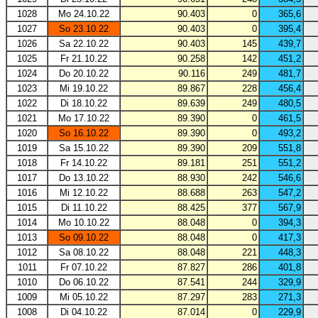
1028
Mo 24.10.22
90.403
0
365,6
1027
So 23.10.22
90.403
0
395,4
1026
Sa 22.10.22
90.403
145
439,7
1025
Fr 21.10.22
90.258
142
451,2
1024
Do 20.10.22
90.116
249
481,7
1023
Mi 19.10.22
89.867
228
456,4
1022
Di 18.10.22
89.639
249
480,5
1021
Mo 17.10.22
89.390
0
461,5
1020
So 16.10.22
89.390
0
493,2
1019
Sa 15.10.22
89.390
209
551,8
1018
Fr 14.10.22
89.181
251
551,2
1017
Do 13.10.22
88.930
242
546,6
1016
Mi 12.10.22
88.688
263
547,2
1015
Di 11.10.22
88.425
377
567,9
1014
Mo 10.10.22
88.048
0
394,3
1013
So 09.10.22
88.048
0
417,3
1012
Sa 08.10.22
88.048
221
448,3
1011
Fr 07.10.22
87.827
286
401,8
1010
Do 06.10.22
87.541
244
329,9
1009
Mi 05.10.22
87.297
283
271,3
1008
Di 04.10.22
87.014
0
229,9