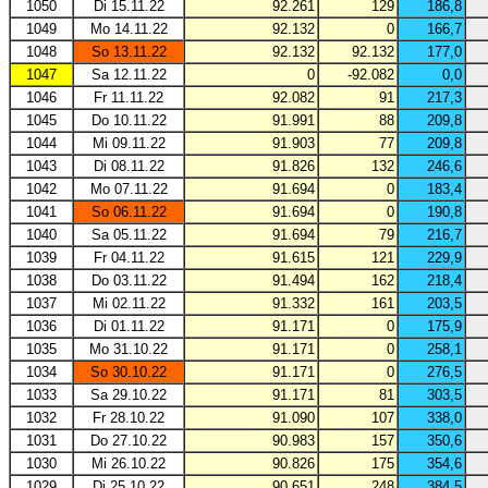
1050
Di 15.11.22
92.261
129
186,8
1049
Mo 14.11.22
92.132
0
166,7
1048
So 13.11.22
92.132
92.132
177,0
1047
Sa 12.11.22
0
-92.082
0,0
1046
Fr 11.11.22
92.082
91
217,3
1045
Do 10.11.22
91.991
88
209,8
1044
Mi 09.11.22
91.903
77
209,8
1043
Di 08.11.22
91.826
132
246,6
1042
Mo 07.11.22
91.694
0
183,4
1041
So 06.11.22
91.694
0
190,8
1040
Sa 05.11.22
91.694
79
216,7
1039
Fr 04.11.22
91.615
121
229,9
1038
Do 03.11.22
91.494
162
218,4
1037
Mi 02.11.22
91.332
161
203,5
1036
Di 01.11.22
91.171
0
175,9
1035
Mo 31.10.22
91.171
0
258,1
1034
So 30.10.22
91.171
0
276,5
1033
Sa 29.10.22
91.171
81
303,5
1032
Fr 28.10.22
91.090
107
338,0
1031
Do 27.10.22
90.983
157
350,6
1030
Mi 26.10.22
90.826
175
354,6
1029
Di 25.10.22
90.651
248
384,5