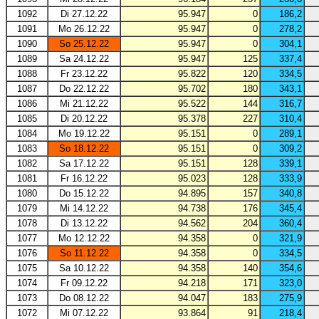
1092
Di 27.12.22
95.947
0
186,2
1091
Mo 26.12.22
95.947
0
278,2
1090
So 25.12.22
95.947
0
304,1
1089
Sa 24.12.22
95.947
125
337,4
1088
Fr 23.12.22
95.822
120
334,5
1087
Do 22.12.22
95.702
180
343,1
1086
Mi 21.12.22
95.522
144
316,7
1085
Di 20.12.22
95.378
227
310,4
1084
Mo 19.12.22
95.151
0
289,1
1083
So 18.12.22
95.151
0
309,2
1082
Sa 17.12.22
95.151
128
339,1
1081
Fr 16.12.22
95.023
128
333,9
1080
Do 15.12.22
94.895
157
340,8
1079
Mi 14.12.22
94.738
176
345,4
1078
Di 13.12.22
94.562
204
360,4
1077
Mo 12.12.22
94.358
0
321,9
1076
So 11.12.22
94.358
0
334,5
1075
Sa 10.12.22
94.358
140
354,6
1074
Fr 09.12.22
94.218
171
323,0
1073
Do 08.12.22
94.047
183
275,9
1072
Mi 07.12.22
93.864
91
218,4