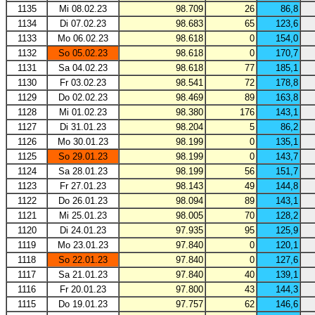
1135
Mi 08.02.23
98.709
26
86,8
1134
Di 07.02.23
98.683
65
123,6
1133
Mo 06.02.23
98.618
0
154,0
1132
So 05.02.23
98.618
0
170,7
1131
Sa 04.02.23
98.618
77
185,1
1130
Fr 03.02.23
98.541
72
178,8
1129
Do 02.02.23
98.469
89
163,8
1128
Mi 01.02.23
98.380
176
143,1
1127
Di 31.01.23
98.204
5
86,2
1126
Mo 30.01.23
98.199
0
135,1
1125
So 29.01.23
98.199
0
143,7
1124
Sa 28.01.23
98.199
56
151,7
1123
Fr 27.01.23
98.143
49
144,8
1122
Do 26.01.23
98.094
89
143,1
1121
Mi 25.01.23
98.005
70
128,2
1120
Di 24.01.23
97.935
95
125,9
1119
Mo 23.01.23
97.840
0
120,1
1118
So 22.01.23
97.840
0
127,6
1117
Sa 21.01.23
97.840
40
139,1
1116
Fr 20.01.23
97.800
43
144,3
1115
Do 19.01.23
97.757
62
146,6