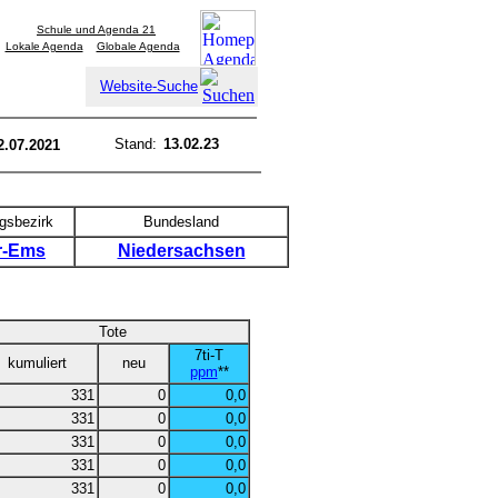
Schule und Agenda 21
Lokale Agenda
Globale Agenda
Website-Suche
Stand:
13.02.23
2.07.2021
gsbezirk
Bundesland
r-Ems
Niedersachsen
Tote
7ti-T
kumuliert
neu
ppm
**
331
0
0,0
331
0
0,0
331
0
0,0
331
0
0,0
331
0
0,0