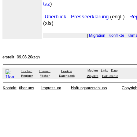
taz
)
Überblick
Presseerklärung
(engl.)
Rep
(xls)
|
Migration
|
Konflikte
|
Klim
erstellt: 09.08.26/zgh
Medien
Links
Daten
Suchen
Themen
Lexikon
Register
Fächer
Datenbank
Projekte
Dokumente
Kontakt
über uns
Impressum
Haftungsausschluss
Copyrigh