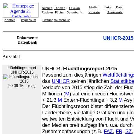
Medien
Links
Daten
Suchen
Themen
Lexikon
Projekte
Dokumente
Register
Fächer
Datenbank
Kontakt
Impressum
Haftungsausschluss
Dokumente
UNHCR-2015
Datenbank
Anzahl: 1
Flüchtlingsreport
UNHCR:
Flüchtlingsreport-2015
UNHCR-2015
Passend zum diesjährigen
Weltflüchtling
das
UNHCR
seinen jährlichen
Statistikb
20.06.16
(125)
Verlaufe von 2015 stieg die Zahl der Flüc
Millionen (
M
) auf einen neuen Höchstwer
+ 21,3
M
Extern-Flüchtlinge + 3,2
M
Asyl
Der Flüchtlingsreport bietet differenziert
Länderebene, vielfältige Grafiken und u
weltweiten Entwicklung von Flucht und Ve
den Medien breit aufgegriffen, u.a. durch
Zusammenfassungen (z.B.
FAZ
,
FR
,
SZ