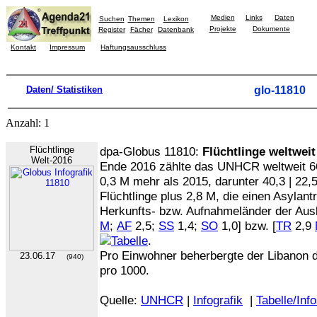
Medien
Links
Daten
Suchen
Themen
Lexikon
Projekte
Dokumente
Register
Fächer
Datenbank
Kontakt
Impressum
Haftungsausschluss
Daten/ Statistiken
glo-11810
Anzahl: 1
Flüchtlinge
dpa-Globus 11810:
Flüchtlinge weltweit
Welt-2016
Ende 2016 zählte das UNHCR weltweit 66
0,3 M mehr als 2015, darunter 40,3 | 22,
Flüchtlinge plus 2,8 M, die einen Asylantr
Herkunfts- bzw. Aufnahmeländer der Ausl
M
;
AF
2,5;
SS
1,4;
SO
1,0] bzw. [
TR
2,9
.
Pro Einwohner beherbergte der Libanon d
23.06.17
(940)
pro 1000.
Quelle:
UNHCR
|
Infografik
|
Tabelle/Inf