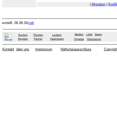
|
Migration
|
Konfl
erstellt: 06.08.26/
zgh
Medien
Links
Daten
Suchen
Themen
Lexikon
Register
Fächer
Datenbank
Projekte
Dokumente
Kontakt
über uns
Impressum
Haftungsausschluss
Copyrigh