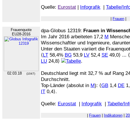
Quelle:
Eurostat
|
Infografik
|
Tabelle/Inf
|
Frauen
|
Frauenquote
dpa-Globus 12319:
Frauen in Wissensch
EU28-2016
Im Jahr 2016 arbeiteten 17,2
M
Menschen
Wissenschaftler und Ingenieure, darunte
Unter den Staaten variiert die Frauenquo
⟨
LT
58,4%
BG
53,9
LV
52,4
SE
49,0⟩ ... ⟨
LU
24,8⟩
.
Deutschland liegt mit 32,7 % auf Rang 2
02.03.18
(1047)
Durchschnitt.
Top-Länder (absolut in
M
): ⟨
GB
1,4
DE
1
IT
0,4⟩.
Quelle:
Eurostat
|
Infografik
|
Tabelle/In
|
Frauen
|
Indikatoren
|
20