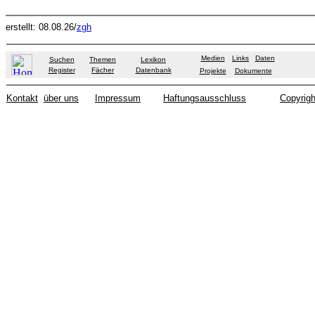
erstellt: 08.08.26/
zgh
Medien
Links
Daten
Suchen
Themen
Lexikon
Register
Fächer
Datenbank
Projekte
Dokumente
Kontakt
über uns
Impressum
Haftungsausschluss
Copyrigh