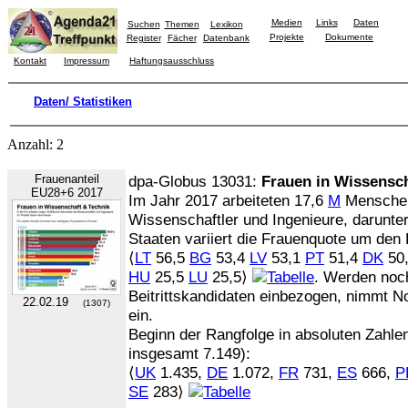
Medien
Links
Daten
Suchen
Themen
Lexikon
Projekte
Dokumente
Register
Fächer
Datenbank
Kontakt
Impressum
Haftungsausschluss
Daten/ Statistiken
Anzahl: 2
Frauenanteil
dpa-Globus 13031:
Frauen in Wissensch
EU28+6 2017
Im Jahr 2017 arbeiteten 17,6
M
Menschen
Wissenschaftler und Ingenieure, darunte
Staaten variiert die Frauenquote um den 
⟨
LT
56,5
BG
53,4
LV
53,1
PT
51,4
DK
50,
HU
25,5
LU
25,5⟩
. Werden noc
Beitrittskandidaten einbezogen, nimmt 
22.02.19
(1307)
ein.
Beginn der Rangfolge in absoluten Zahlen
insgesamt 7.149):
⟨
UK
1.435,
DE
1.072,
FR
731,
ES
666,
P
SE
283⟩