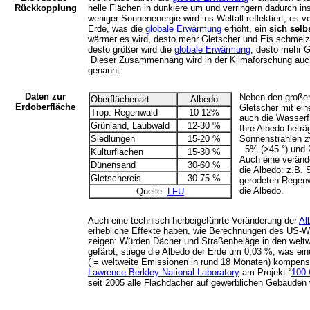
Rückkopplung
helle Flächen in dunklere um und verringern dadurch in
weniger Sonnenenergie wird ins Weltall reflektiert, es v
Erde, was die
globale Erwärmung
erhöht, ein
sich selb
wärmer es wird, desto mehr Gletscher und Eis schmelze
desto größer wird die
globale Erwärmung
, desto mehr 
Dieser Zusammenhang wird in der Klimaforschung au
genannt.
Daten zur
Neben den großen
Oberflächenart
Albedo
Erdoberfläche
Gletscher mit ein
Trop. Regenwald
10-12%
auch die Wasserf
Grünland, Laubwald
12-30 %
Ihre Albedo beträg
Siedlungen
15-20 %
Sonnenstrahlen 
5% (>45 °) und 
Kulturflächen
15-30 %
Auch eine veränd
Dünensand
30-60 %
die Albedo: z.B. S
Gletschereis
30-75 %
gerodeten Regenw
die Albedo.
Quelle:
LFU
Auch eine technisch herbeigeführte Veränderung der
Al
erhebliche Effekte haben, wie Berechnungen des US-W
zeigen: Würden Dächer und Straßenbeläge in den weltw
gefärbt, stiege die Albedo der Erde um 0,03 %, was e
( = weltweite Emissionen in rund 18 Monaten) kompens
Lawrence Berkley National Laboratory
am Projekt “
100 
seit 2005 alle Flachdächer auf gewerblichen Gebäuden 