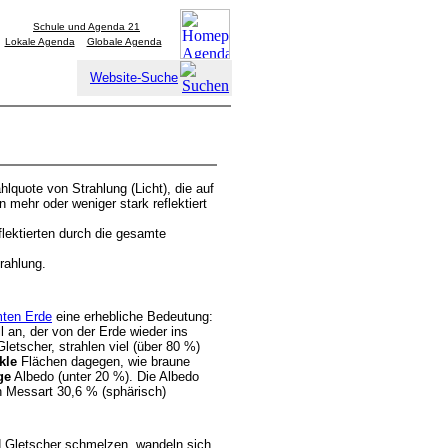
Schule und Agenda 21
Lokale Agenda
Globale Agenda
Website-Suche
hlquote von Strahlung (Licht), die auf
n mehr oder weniger stark reflektiert
flektierten durch die gesamte
trahlung.
mten Erde
eine erhebliche Bedeutung:
l an, der von der Erde wieder ins
etscher, strahlen viel (über 80 %)
kle
Flächen dagegen, wie braune
ge
Albedo (unter 20 %). Die Albedo
h Messart 30,6 % (sphärisch)
 Gletscher schmelzen, wandeln sich