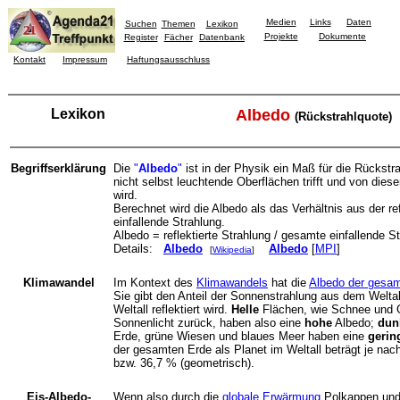
Medien
Links
Daten
Suchen
Themen
Lexikon
Projekte
Dokumente
Register
Fächer
Datenbank
Kontakt
Impressum
Haftungsausschluss
Lexikon
Albedo
(Rückstrahlquote)
Begriffserklärung
Die
"
Albedo
"
ist in der Physik ein Maß für die Rückstra
nicht selbst leuchtende Oberflächen trifft und von diese
wird.
Berechnet wird die Albedo als das Verhältnis aus der re
einfallende Strahlung.
Albedo = reflektierte Strahlung / gesamte einfallende S
Details:
Albedo
Albedo
[
MPI
]
[
Wikipedia
]
Klimawandel
Im Kontext des
Klimawandels
hat die
Albedo der gesa
Sie gibt den Anteil der Sonnenstrahlung aus dem Weltal
Weltall reflektiert wird.
Helle
Flächen, wie Schnee und Gl
Sonnenlicht zurück, haben also eine
hohe
Albedo;
dun
Erde, grüne Wiesen und blaues Meer haben eine
gerin
der gesamten Erde als Planet im Weltall beträgt je nac
bzw. 36,7 % (geometrisch).
Eis-Albedo-
Wenn also durch die
globale Erwärmung
Polkappen und