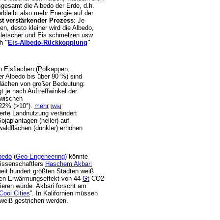
sgesamt die Albedo der Erde, d.h.
erbleibt also mehr Energie auf der
st verstärkender Prozess
: Je
n, desto kleiner wird die Albedo,
Gletscher und Eis schmelzen usw.
ch
"
Eis-Albedo-Rückkopplung
"
 Eisflächen (Polkappen,
er Albedo bis über 90 %) sind
lächen von großer Bedeutung:
t je nach Auftreffwinkel der
zwischen
22% (>10°).
mehr
[
Wik
]
erte Landnutzung verändert
ojaplantagen (heller) auf
aldflächen (dunkler) erhöhen
bedo
(
Geo-Engeneering
) könnte
issenschaftlers
Haschem Akbari
eit hundert größten Städten weiß
inen Erwärmungseffekt von 44
Gt
CO2
ieren würde. Akbari forscht am
Cool Cities
”. In Kalifornien müssen
weiß gestrichen werden.