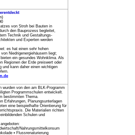
derentdeckt
n)
90
satzes von Stroh bei Bauten in
durch den Bauprozess begleitet,
utern Technik und Gestaltungs-
rchitekten und Experten werden
net: es hat einen sehr hohen
on Niedrigenergiehäusern liegt;
 bieten ein gesundes Wohnklima. Als
len Regionen der Erde preiswert oder
ng und kann daher einen wichtigen
efern.
m.de
lien wurden von den am BLK-Programm
eiligten Programmschulen entwickelt.
nem bestimmten Thema.
hen Erfahrungen, Planungsunterlagen
ten eine beispielhafte Orientierung für
richtspraxis. Die Materialien richten
meinbildenden Schulen und
 angeboten:
dwirtschaft/Nahrungsmittelkonsum
okolade
•
Flussrenaturierung