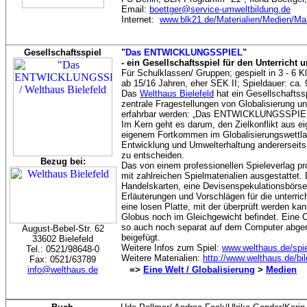
Email:
boettger@service-umweltbildung.de
Internet:
www.blk21.de/Materialien/Medien/Ma
Gesellschaftsspiel
"
Das ENTWICKLUNGSSPIEL
"
- ein Gesellschaftsspiel für den Unterricht
Für Schulklassen/ Gruppen; gespielt in 3 - 6 K
ab 15/16 Jahren, eher SEK II; Spieldauer: ca.
Das
Welthaus Bielefeld
hat ein Gesellschaftssp
zentrale Fragestellungen von Globalisierung un
erfahrbar werden: „Das ENTWICKLUNGSSPIE
Im Kern geht es darum, den Zielkonflikt aus 
eigenem Fortkommen im Globalisierungswettla
Entwicklung und Umwelterhaltung andererseits 
zu entscheiden.
Bezug bei:
Das von einem professionellen Spieleverlag
mit zahlreichen Spielmaterialien ausgestattet.
Handelskarten, eine Devisenspekulationsbörse,
Erläuterungen und Vorschlägen für die unterrich
eine losen Platte, mit der überprüft werden k
Globus noch im Gleichgewicht befindet. Eine 
so auch noch separat auf dem Computer abgeru
August-Bebel-Str. 62
beigefügt.
33602 Bielefeld
Weitere Infos zum Spiel:
www.welthaus.de/spi
Tel.: 0521/98648-0
Weitere Materialien:
http://www.welthaus.de/bi
Fax: 0521/63789
info@welthaus.de
=>
Eine Welt / Globalisierung
>
Medien