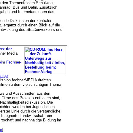
zu den Themenfeldern Schulweg,
ahrrad, Bus und Bahn. Zusätzlich
angaben und Internetadressen das
gende Diskussion der zentralen
, ergänzt durch einen Blick auf die
Entwicklung des Straßenverkehrs und
erz der
hner Media
eim Fechner-
ltige
is von fechnerMEDIA drehten
ilme zu dem vielschichtigen Thema
ews und Ausschnitten aus den
 Filme des Projekts enthalten sind,
Nachhaltigkeitsdiskussion. Die
hichten werden bei Jugendlichen
ster Linie durch die verständliche
Integrierte Landwirtschaft, ein
irtschaft und nachhaltige Bildung im
er
]