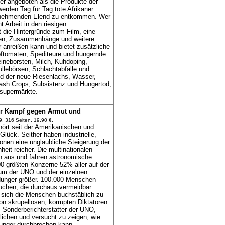
ger angeboten als die Produkte der
rden Tag für Tag tote Afrikaner
unehmenden Elend zu entkommen. Wer
t Arbeit in den riesigen
 die Hintergründe zum Film, eine
hlen, Zusammenhänge und weitere
r anreißen kann und bietet zusätzliche
tomaten, Spediteure und hungernde
ineborsten, Milch, Kuhdoping,
llebörsen, Schlachtabfälle und
d der neue Riesenlachs, Wasser,
Cash Crops, Subsistenz und Hungertod,
supermärkte.
er Kampf gegen Armut und
 316 Seiten, 19,90 €.
ört seit der Amerikanischen und
lück. Seither haben industrielle,
onen eine unglaubliche Steigerung der
eit reicher. Die multinationalen
n aus und fahren astronomische
00 größten Konzerne 52% aller auf der
aum der UNO und der einzelnen
Hunger größer. 100.000 Menschen
uchen, die durchaus vermeidbar
n sich die Menschen buchstäblich zu
n skrupellosen, korrupten Diktatoren
 Sonderberichterstatter der UNO,
lichen und versucht zu zeigen, wie
unger durchbrechen kann.