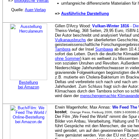
=>
Biologische Vielfalt
•
umfangreiche differenzierte Materialien fü
Quelle:
Auer-Verlag
=>
Ausführliche Darstellung
Gillen D'Arcy Wood:
Vulkan-Winter 1816
- Di
Theiss-Verlag, 368 Seiten, 29,95 Euro, ISBN-
Der Autor beschreibt und analysiert Verlauf u
Vulkanausbruchs
der überlieferten Geschichte,
geisteswissenschaftliche Forschungsergebnisse
Tambora
auf der Insel
Sumbawa
ab dem 10.4.
sofort das Leben. Durch die deutliche Klimaab
ohne Sommer
) kam es weltweit zu Missernten
von sozialen Unruhen und Revolten. Außerdem
Niederschläge Jahrhunderthochwasser in viele
gravierende Folgewirkungen begünstigten die A
z.B. mutierte ein Cholera-Bakterium im Brac
Deltas und verbreitete sich nach und nach um d
Bestellung
Jahrhundert. Zum Schluss fragt sich der Auto
bei Amazon
Klimachaos durch den Tambora schon so schli
wird dann der
menschengemachte Klimawande
Erwin Wagenhofer, Max Annas:
We Feed The 
kostet
;
Orange Press, Freiburg 2006, ISBN 3-936086-26
Der Film „We Feed the World“ nimmt die Spur u
Bilder von Anbau, Verarbeitung, Haltung und T
führt Gespräche mit den Menschen, die sie her
wird gerodet, um auf den gewonnenen Flächen
Tiere gemästet werden. Von der EU mit Export