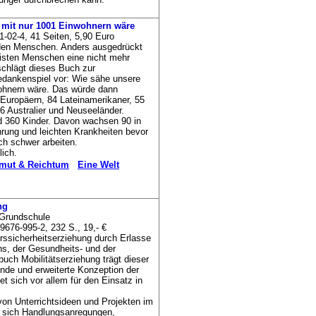
 mit nur 1001 Einwohnern wäre
02-4, 41 Seiten, 5,90 Euro
arden Menschen. Anders ausgedrückt
isten Menschen eine nicht mehr
schlägt dieses Buch zur
edankenspiel vor: Wie sähe unsere
wohnern wäre. Das würde dann
 Europäern, 84 Lateinamerikaner, 55
6 Australier und Neuseeländer.
d 360 Kinder. Davon wachsen 90 in
hrung und leichten Krankheiten bevor
ch schwer arbeiten.
ich.
mut & Reichtum
Eine Welt
ng
e Grundschule
676-995-2, 232 S., 19,- €
hrssicherheitserziehung durch Erlasse
s, der Gesundheits- und der
uch Mobilitätserziehung trägt dieser
nde und erweiterte Konzeption der
et sich vor allem für den Einsatz in
von Unterrichtsideen und Projekten im
en sich Handlungsanregungen,