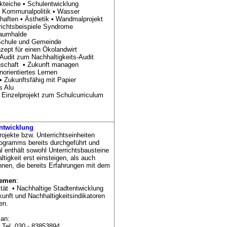
kteiche
•
Schulentwicklung
l Kommunalpolitik
•
Wasser
haften
•
Ästhetik
•
Wandmalprojekt
richtsbeispiele Syndrome
raumhalde
Schule und Gemeinde
ept für einen Ökolandwirt
udit zum Nachhaltigkeits-Audit
nschaft
•
Zukunft managen
rientiertes Lernen
•
Zukunftsfähig mit Papier
s Alu
Einzelprojekt zum Schulcurriculum
Entwicklung
rojekte bzw. Unterrichtseinheiten
ogramms bereits durchgeführt und
 enthält sowohl Unterrichtsbausteine
ltigkeit erst einsteigen, als auch
nnen, die bereits Erfahrungen mit dem
emen
:
ität
•
Nachhaltige Stadtentwicklung
unft und Nachhaltigkeitsindikatoren
en.
 an:
 Tel. 030 - 83853894