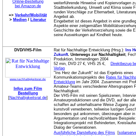
Online-Bestellung
weiterführende Hinweise und Kopiervorlagen 
bei Amazon.de
Stadtteilerkundung, Umwelt und Klima sowie F
runden Vorschläge zur Elternarbeit, Literatur
=>
Verkehr/Mobilität
Angebot ab.
>
Medien
/
Literatur
Eingebettet ist dieses Angebot in eine grundle
Aspekte einer zeitgemäßen Mobilitätserziehung
Geschichte der Verkehrserziehung sowie die 
seine Auswirkungen auf Kindheit heute.
DVD/VHS-Film
Rat für Nachhaltige Entwicklung (Hrsg.):
Ins H
Zukunft
. Unterwegs zur Nachhaltigkeit
, Fec
Produktion, Immendingen 2004
52 min, DVD 27 €, VHS 25 €,
Direktbezug b
Verlag
"Ins Herz der Zukunft" ist das Ergebnis eines
Kommunikationsprojekts des
Rates für Nachha
www.nachhaltigkeitsrat.de
Entwicklung
im Jahr 2004. Zusammen mit Prof
Amateur-Teams verschiedener Altersgruppen F
Infos zum Film
Nachhaltigkeit.
Bestellung
Der VHS-Film mit seinen Spielszenen, Intervi
[
Nachhaltigkeitsrat.de
]
Amateurproduktionen und die DVD, auf der alle
schaffen auf unterhaltsame Weise Zugang zur 
kunstvoll verwobenen, teilweise lustigen Gesc
besonders gut ankommen, überzeugen aber in er
Argumentation und nachvollziehbare Beispiele: 
Integrationsprojekt mit Behinderten, Kreislaufw
Dialog der Generationen.
Ausführliche Darstellung des Films
[
solarserv