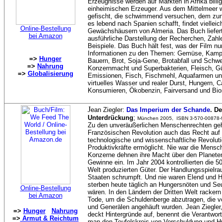
Erzeugnisse werden auf Märkten in Afrika billi
einheimischen Erzeuger. Aus dem Mittelmeer we
gefischt, die schwimmend versuchen, dem z
es lebend nach Spanien schafft, findet vielleich
Online-Bestellung
Gewächshäusern von Almeria. Das Buch liefert
bei Amazon
ausführliche Darstellung der Recherchen, Za
Beispiele. Das Buch hält fest, was der Film nu
Informationen zu den Themen: Gemüse, Kampf
=>
Hunger
Bauern, Brot, Soja-Gene, Brotabfall und Schwe
=>
Nahrung
Konzernmacht und Superbakterien, Fleisch, Gü
=>
Globalisierung
Emissionen, Fisch, Fischmehl, Aquafarmen un
virtuelles Wasser und realer Durst, Hungern, 
Konsumieren, Ökobenzin, Fairversand und Bio
J
ean Ziegler:
Das Imperium der Schande
. D
Unterdrückung
;
München 2005, ISBN 3-570-00878-9,
Zu den unveräußerlichen Menschenrechten geh
Französischen Revolution auch das Recht auf G
technologische und wissenschaftliche Revoluti
Produktivkräfte ermöglicht. Nie war die Menschh
Konzerne dehnen ihre Macht über den Planete
Gewinne ein. Im Jahr 2004 kontrollierten die 5
Welt produzierten Güter. Der Handlungsspielr
Staaten schrumpft. Und nie waren Elend und 
sterben heute täglich an Hungersnöten und Se
Online-Bestellung
wären. In den Ländern der Dritten Welt racker
bei Amazon
Tode, um die Schuldenberge abzutragen, die vo
und Generälen angehäuft wurden. Jean Ziegler,
=>
Hunger
Nahrung
deckt Hintergründe auf, benennt die Verantwort
=>
Armut & Reichtum
man den Teufelskreis von Verschuldung und H