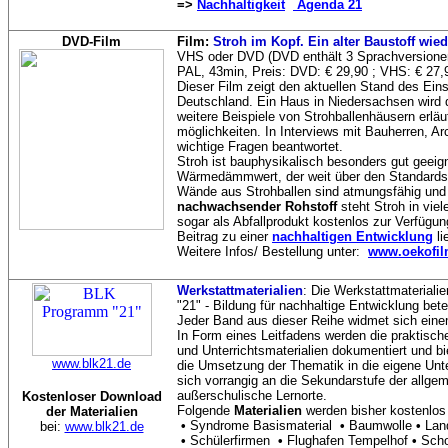
=>
Nachhaltigkeit
Agenda 21
DVD-Film
Film:
Stroh im Kopf. Ein alter Baustoff wie
VHS oder DVD (DVD enthält 3 Sprachversione
PAL, 43min, Preis: DVD: € 29,90 ; VHS: € 27,
Dieser Film zeigt den aktuellen Stand des Ein
Deutschland. Ein Haus in Niedersachsen wird 
weitere Beispiele von Strohballenhäusern erlä
möglichkeiten. In Interviews mit Bauherren, A
wichtige Fragen beantwortet.
Stroh ist bauphysikalisch besonders gut geeig
Wärmedämmwert, der weit über den Standards v
Wände aus Strohballen sind atmungsfähig und
nachwachsender Rohstoff
steht Stroh in vie
sogar als Abfallprodukt kostenlos zur Verfügu
Beitrag zu einer
nachhaltigen Entwicklung
li
Weitere Infos/ Bestellung unter:
www.oekofil
Werkstattmaterialien
: Die Werkstattmateria
"21" - Bildung für nachhaltige Entwicklung bet
Jeder Band aus dieser Reihe widmet sich ei
In Form eines Leitfadens werden die praktisc
und Unterrichtsmaterialien dokumentiert und bie
www.blk21.de
die Umsetzung der Thematik in die eigene Unter
sich vorrangig an die Sekundarstufe der allge
außerschulische Lernorte.
Kostenloser Download
Folgende
Materialien
werden bisher kostenlos
der Materialien
•
Syndrome Basismaterial
•
Baumwolle
•
Lan
bei:
www.blk21.de
•
Schülerfirmen
•
Flughafen Tempelhof
•
Sch