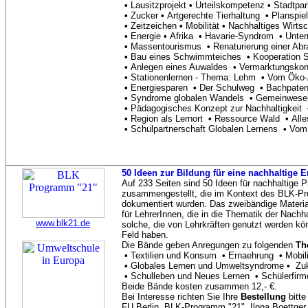
•
Lausitzprojekt
•
Urteilskompetenz
•
Stadtpar
•
Zucker
•
Artgerechte Tierhaltung
•
Planspie
•
Zeitzeichen
•
Mobilität
•
Nachhaltiges Wirtsc
•
Energie
•
Afrika
•
Havarie-Syndrom
•
Unter
•
Massentourismus
•
Renaturierung einer Ab
•
Bau eines Schwimmteiches
•
Kooperation 
•
Anlegen eines Auwaldes
•
Vermarktungskonz
•
Stationenlernen - Thema: Lehm
•
Vom Öko-A
•
Energiesparen
•
Der Schulweg
•
Bachpate
•
Syndrome globalen Wandels
•
Gemeinweseno
•
Pädagogisches Konzept zur Nachhaltigkeit
•
Region als Lernort
•
Ressource Wald
•
Alle
•
Schulpartnerschaft Globalen Lernens
•
Vom 
50 Ideen zur Bildung für eine nachhaltige 
Auf 233 Seiten sind 50 Ideen für nachhaltige P
zusammengestellt, die im Kontext des BLK-Pr
dokumentiert wurden. Das zweibändige Material
für LehrerInnen, die in die Thematik der Nachha
www.blk21.de
solche, die von Lehrkräften genutzt werden kö
Feld haben.
Die Bände geben Anregungen zu folgenden
Th
•
Textilien und Konsum
•
Ernaehrung
•
Mobil
•
Globales Lernen und Umweltsyndrome
•
Zuk
•
Schulleben und Neues Lernen
•
Schülerfirm
Beide Bände kosten zusammen 12,- €.
Bei Interesse richten Sie Ihre
Bestellung
bitte
FU Berlin, BLK-Programm "21", Ilona Boettger,