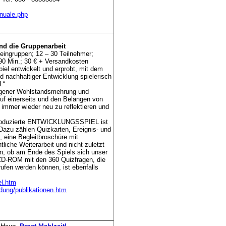
nuale.php
 und die Gruppenarbeit
leingruppen; 12 – 30 Teilnehmer;
 90 Min.; 30 € + Versandkosten
iel entwickelt und erprobt, mit dem
d nachhaltiger Entwicklung spielerisch
L“.
eigener Wohlstandsmehrung und
uf einerseits und den Belangen von
immer wieder neu zu reflektieren und
 produzierte ENTWICKLUNGSSPIEL ist
 Dazu zählen Quizkarten, Ereignis- und
 eine Begleitbroschüre mit
tliche Weiterarbeit und nicht zuletzt
ann, ob am Ende des Spiels sich unser
CD-ROM mit den 360 Quizfragen, die
fen werden können, ist ebenfalls
el.htm
ldung/publikationen.htm