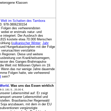
r heterogene Klassen
e Welt im Schatten des Tambora
13: 978-3806230154
nd Folgen des verheerendsten
 wobei er erstmals natur- und
 integriert. Der Ausbruch des
1815 kostete etwa 70.000 Menschen
kühlung (
vulkanischer Winter
;
Jahr
 und Hungerkatastrophen mit der Folge
 verursachten verstärkte
n Regionen. Diese und weitere
usbreitung von Krankheitserregern,
kwasser des Ganges-Brahmaputra-
ie Welt mit Millionen Opfern im 19.
r: Wenn das nur wenige Jahre dauernde
mme Folgen hatte, wie verheerend
l
sein?
World
. Was uns das Essen wirklich
-3, 191 S., 20,00 €.
nserer Lebensmittel auf: Er zeigt
ransport unserer Lebensmittel und
stellen. Brasilianischer Regenwald
 Soja anzubauen, mit dem in der EU
subventionen vergünstigte