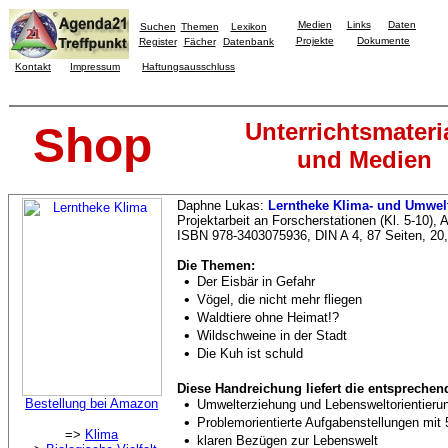
Medien
Links
Daten
Suchen
Themen
Lexikon
Projekte
Dokumente
Register
Fächer
Datenbank
Kontakt
Impressum
Haftungsausschluss
Unterrichtsmateri
Shop
und Medien
Daphne Lukas:
Lerntheke Klima- und Umwel
Projektarbeit an Forscherstationen (Kl. 5-10),
ISBN 978-3403075936, DIN A 4, 87 Seiten, 20
Die Themen:
•
Der Eisbär in Gefahr
•
Vögel, die nicht mehr fliegen
•
Waldtiere ohne Heimat!?
•
Wildschweine in der Stadt
•
Die Kuh ist schuld
Diese Handreichung liefert die entsprechend
Bestellung bei Amazon
•
Umwelterziehung und Lebensweltorientieru
•
Problemorientierte Aufgabenstellungen mit 
=>
Klima
•
klaren Bezügen zur Lebenswelt