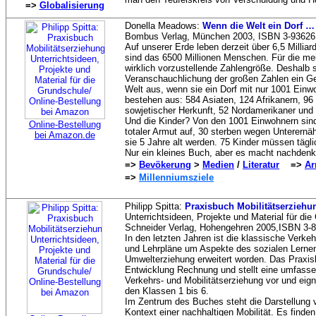
=>
Globalisierung
Donella Meadows:
Wenn die Welt ein Dorf …
Bombus Verlag, München 2003, ISBN 3-936261-
Auf unserer Erde leben derzeit über 6,5 Milli
sind das 6500 Millionen Menschen. Für die me
wirklich vorzustellende Zahlengröße. Deshalb 
Veranschauchlichung der großen Zahlen ein G
Welt aus, wenn sie ein Dorf mit nur 1001 Ein
bestehen aus: 584 Asiaten, 124 Afrikanern, 96
sowjetischer Herkunft, 52 Nordamerikaner und 
Und die Kinder? Von den 1001 Einwohnern sin
Online-Bestellung
totaler Armut auf, 30 sterben wegen Unterernä
bei Amazon.de
sie 5 Jahre alt werden. 75 Kinder müssen tägli
Nur ein kleines Buch, aber es macht nachdenkl
=>
Bevökerung
>
Medien
/
Literatur
=>
Ar
=>
Millenniumsziele
Philipp Spitta:
Praxisbuch Mobilitätserziehu
Unterrichtsideen, Projekte und Material für di
Schneider Verlag, Hohengehren 2005,ISBN 3-89
In den letzten Jahren ist die klassische Verke
und Lehrpläne um Aspekte des sozialen Lernen
Umwelterziehung erweitert worden. Das Praxisb
Entwicklung Rechnung und stellt eine umfasse
Verkehrs- und Mobilitätserziehung vor und eign
den Klassen 1 bis 6.
Im Zentrum des Buches steht die Darstellung 
Kontext einer nachhaltigen Mobilität. Es find