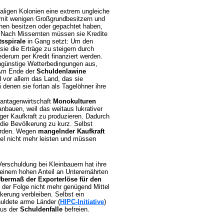
maligen Kolonien eine extrem ungleiche
 mit wenigen Großgrundbesitzern und
ächen besitzen oder gepachtet haben,
 Nach Missernten müssen sie Kredite
sspirale
in Gang setzt: Um den
ie die Erträge zu steigern durch
derum per Kredit finanziert werden.
ungünstige Wetterbedingungen aus,
 Am Ende der
Schuldenlawine
d vor allem das Land, das sie
 denen sie fortan als Tagelöhner ihre
lantagenwirtschaft
Monokulturen
anbauen, weil das weitaus lukrativer
ger Kaufkraft zu produzieren. Dadurch
die Bevölkerung zu kurz. Selbst
erden. Wegen
mangelnder Kaufkraft
el nicht mehr leisten und müssen
erschuldung bei Kleinbauern hat ihre
 einem hohen Anteil an Unterernährten
bermaß der Exporterlöse für den
der Folge nicht mehr genügend Mittel
kerung verbleiben. Selbst ein
uldete arme Länder (
HIPC-Initiative
)
aus der
Schuldenfalle
befreien.