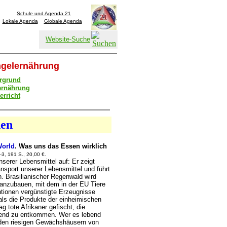
Schule und Agenda 21
Lokale Agenda
Globale Agenda
Website-Suche
gelernährung
ergrund
ernährung
erricht
nen
World
. Was uns das Essen wirklich
3, 191 S., 20,00 €.
serer Lebensmittel auf: Er zeigt
nsport unserer Lebensmittel und führt
. Brasilianischer Regenwald wird
anzubauen, mit dem in der EU Tiere
tionen vergünstigte Erzeugnisse
 als die Produkte der einheimischen
 tote Afrikaner gefischt, die
nd zu entkommen. Wer es lebend
in den riesigen Gewächshäusern von