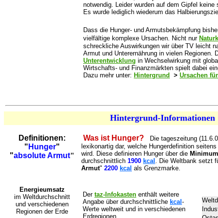
notwendig. Leider wurden auf dem Gipfel keine 
Es wurde lediglich wiederum das Halbierungsziel
Dass die Hunger- und Armutsbekämpfung bisher s
vielfältige komplexe Ursachen.
Nicht nur
Natur
schreckliche Auswirkungen wir über TV leicht n
Armut und Unterernährung in vielen Regionen. 
Unterentwicklung
in Wechselwirkung mit globali
Wirtschafts- und Finanzmärkten spielt dabei ein
Dazu mehr unter:
Hintergrund
>
Ursachen fü
Hintergrund-Informationen
Definitionen:
Was ist Hunger?
Die tageszeitung (11.6.02
"
Hunger
"
lexikonartig dar, welche Hungerdefinition seite
wird. Diese definieren Hunger über die
Minimum
"
absolute Armut
"
durchschnittlich
1900
kcal
. Die Weltbank setzt fü
Armut
"
2200
kcal
als Grenzmarke.
Energieumsatz
Der
taz-Infokasten
enthält weitere
im Weltdurchschnitt
Weltd
Angabe über durchschnittliche
kcal
-
und verschiedenen
Werte weltweit und in verschiedenen
Indus
Regionen der Erde
Erdregionen.
Ostas