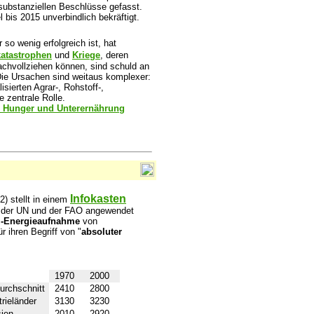
substanziellen Beschlüsse gefasst.
 bis 2015 unverbindlich bekräftigt.
o wenig erfolgreich ist, hat
katastrophen
und
Kriege
, deren
achvollziehen können, sind schuld an
Die Ursachen sind weitaus komplexer:
sierten Agrar-, Rohstoff-,
e zentrale Rolle.
r Hunger und Unterernährung
Infokasten
) stellt in einem
ns der UN und der FAO angewendet
-Energieaufnahme
von
r ihren Begriff von "
absoluter
1970
2000
urchschnitt
2410
2800
trieländer
3130
3230
ien
2010
2920