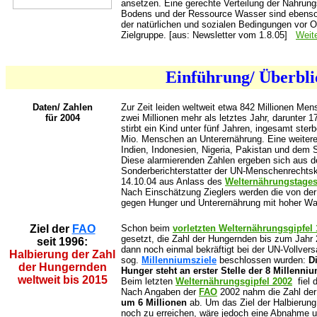
ansetzen. Eine gerechte Verteilung der Nahrung
Bodens und der Ressource Wasser sind ebenso 
der natürlichen und sozialen Bedingungen vor O
Zielgruppe.
[aus: Newsletter vom 1.8.05]
Weit
Einführung/ Überbl
Daten/ Zahlen
Zur Zeit leiden weltweit etwa 842 Millionen Me
für 2004
zwei Millionen mehr als letztes Jahr, darunter 1
stirbt ein Kind unter fünf Jahren, ingesamt ster
Mio. Menschen an Unterernährung. Eine weitere
Indien, Indonesien, Nigeria, Pakistan und dem 
Diese alarmierenden Zahlen ergeben sich aus d
Sonderberichterstatter der UN-Menschenrechts
14.10.04 aus Anlass des
Welternährungstage
Nach Einschätzung Zieglers werden die von de
gegen Hunger und Unterernährung mit hoher Wahr
Ziel der
FAO
Schon beim
vorletzten Welternährungsgipfel
gesetzt, die Zahl der Hungernden bis zum Jahr 
seit 1996:
dann noch einmal bekräftigt bei der UN-Vollver
Halbierung der Zahl
sog.
Millenniumsziele
beschlossen wurden:
D
der Hungernden
Hunger steht an erster Stelle der 8 Millenni
weltweit bis 2015
Beim letzten
Welternährungsgipfel 2002
fiel 
Nach Angaben der
FAO
2002 nahm die Zahl de
um 6 Millionen
ab. Um das Ziel der Halbierung 
noch zu erreichen, wäre jedoch eine Abnahme 