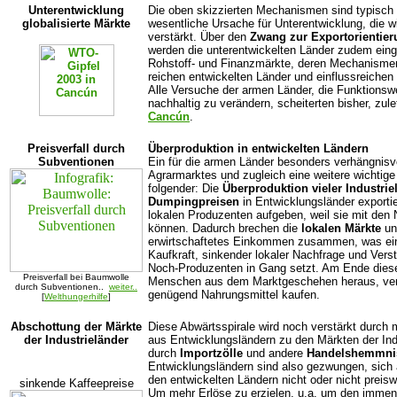
Unterentwicklung
Die oben skizzierten Mechanismen sind typisch f
globalisierte Märkte
wesentliche Ursache für Unterentwicklung, die
verstärkt. Über den
Zwang zur Exportorientie
werden die unterentwickelten Länder zudem einge
Rohstoff- und Finanzmärkte, deren Mechanismen
reichen entwickelten Länder und einflussreichen
Alle Versuche der armen Länder, die Funktionsw
nachhaltig zu verändern, scheiterten bisher, zul
Cancún
.
Preisverfall durch
Überproduktion in entwickelten Ländern
Subventionen
Ein für die armen Länder besonders verhängnisv
Agrarmarktes und zugleich eine weitere wichtige
folgender: Die
Überproduktion vieler Industrie
Dumpingpreisen
in Entwicklungsländer exportie
lokalen Produzenten aufgeben, weil sie mit den N
können. Dadurch brechen die
lokalen Märkte
und
erwirtschaftetes Einkommen zusammen, was e
Kaufkraft, sinkender lokaler Nachfrage und Verst
Noch-Produzenten in Gang setzt. Am Ende diese
Preisverfall bei Baumwolle
Menschen aus dem Marktgeschehen heraus, ver
durch Subventionen..
weiter..
genügend Nahrungsmittel kaufen.
[
Welthungerhilfe
]
Abschottung der Märkte
Diese Abwärtsspirale wird noch verstärkt durc
der Industrieländer
aus Entwicklungsländern zu den Märkten der Indu
durch
Importzölle
und andere
Handelshemmni
Entwicklungsländern sind also gezwungen, sich a
den entwickelten Ländern nicht oder nicht prei
sinkende Kaffeepreise
Um mehr Erlöse zu erzielen, u.a. um den imme