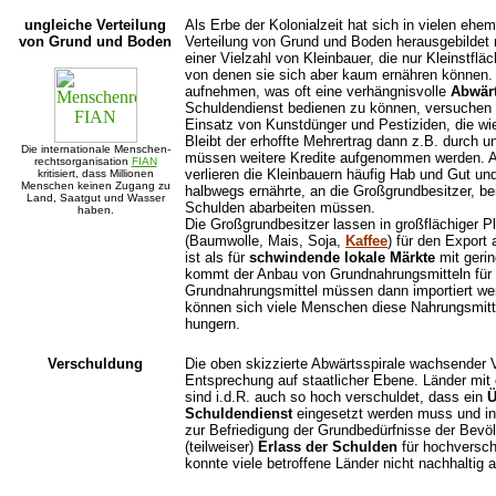
ungleiche Verteilung
Als Erbe der Kolonialzeit hat sich in vielen ehe
von Grund und Boden
Verteilung von Grund und Boden herausgebildet
einer Vielzahl von Kleinbauer, die nur Kleinstfl
von denen sie sich aber kaum ernähren können.
aufnehmen, was oft eine verhängnisvolle
Abwärt
Schuldendienst bedienen zu können, versuchen s
Einsatz von Kunstdünger und Pestiziden, die wie
Bleibt der erhoffte Mehrertrag dann z.B. durch 
Die internationale Menschen-
müssen weitere Kredite aufgenommen werden.
rechtsorganisation
FIAN
verlieren die Kleinbauern häufig Hab und Gut un
kritisiert, dass Millionen
Menschen keinen Zugang zu
halbwegs ernährte, an die Großgrundbesitzer, bei
Land, Saatgut und Wasser
Schulden abarbeiten müssen.
haben.
Die Großgrundbesitzer lassen in großflächiger P
(Baumwolle, Mais, Soja,
Kaffee
) für den Export 
ist als für
schwindende lokale Märkte
mit gerin
kommt der Anbau von Grundnahrungsmitteln für 
Grundnahrungsmittel müssen dann importiert w
können sich viele Menschen diese Nahrungsmitt
hungern.
Verschuldung
Die oben skizzierte Abwärtsspirale wachsender V
Entsprechung auf staatlicher Ebene. Länder mit
sind i.d.R. auch so hoch verschuldet, dass ein
Ü
Schuldendienst
eingesetzt werden muss und in 
zur Befriedigung der Grundbedürfnisse der Bevöl
(teilweiser)
Erlass der Schulden
für hochversch
konnte viele betroffene Länder nicht nachhaltig 