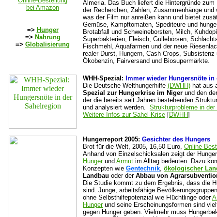
Online-Bestellung
Almeria. Das Buch liefert die Hintergründe zum 
bei Amazon
der Recherchen, Zahlen, Zusammenhänge und we
was der Film nur anreißen kann und bietet zus
Gemüse, Kampftomaten, Spediteure und hunger
=>
Hunger
Brotabfall und Schweineborsten, Milch, Kuhdo
=>
Nahrung
Superbakterien, Fleisch, Güllebörsen, Schlacht
=>
Globalisierung
Fischmehl, Aquafarmen und der neue Riesenlac
realer Durst, Hungern, Cash Crops, Subsistenz
Ökobenzin, Fairversand und Biosupermärkte.
WHH-Spezial:
Immer wieder Hungersnöte in 
Die Deutsche Welthungerhilfe
(DWHH)
hat aus a
Spezial zur Hungerkrise im Niger
und den de
der die bereits seit Jahren bestehenden Strukt
und analysiert werden.
Strukturprobleme in der
Weitere Infos zur Sahel-Krise
[
DWHH
]
Hungerreport 2005:
Gesichter des Hungers
Brot für die Welt, 2005, 16,50 Euro,
Online-Best
Anhand von Einzelschicksalen zeigt der Hungerr
Hunger
und
Armut
im Alltag bedeuten. Dazu kom
Konzepten wie
Gentechnik
,
ökologischer Lan
Landbau
oder der
Abbau von Agrarsubventio
Die Studie kommt zu dem Ergebnis, dass die 
sind. Junge, arbeitsfähige Bevölkerungsgrupp
ohne Selbsthilfepotenzial wie Flüchtlinge oder
A
Hunger
und seine Erscheinungsformen sind vielfä
gegen Hunger geben. Vielmehr muss Hungerbek