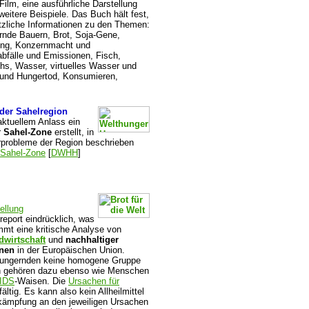
Film, eine ausführliche Darstellung
itere Beispiele. Das Buch hält fest,
ätzliche Informationen zu den Themen:
nde Bauern, Brot, Soja-Gene,
ping, Konzernmacht und
abfälle und Emissionen, Fisch,
hs, Wasser, virtuelles Wasser und
 und Hungertod, Konsumieren,
der Sahelregion
ktuellem Anlass ein
r
Sahel-Zone
erstellt, in
urprobleme der Region beschrieben
 Sahel-Zone
[
DWHH
]
ellung
eport eindrücklich, was
mt eine kritische Analyse von
dwirtschaft
und
nachhaltiger
nen
in der Europäischen Union.
Hungernden keine homogene Gruppe
en gehören dazu ebenso wie Menschen
IDS
-Waisen. Die
Ursachen für
ltig. Es kann also kein Allheilmittel
ämpfung an den jeweiligen Ursachen