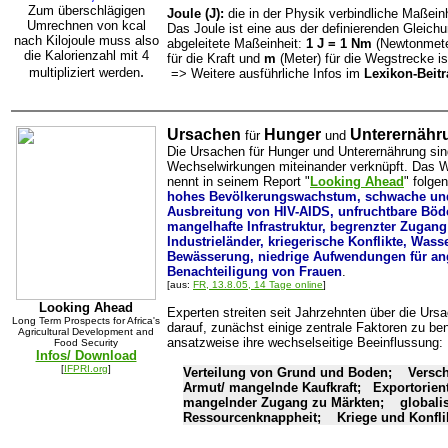
Zum überschlägigen
Joule (J):
die in der Physik verbindliche Maßeinh
Umrechnen von kcal
Das Joule ist eine aus der definierenden Gleic
nach Kilojoule muss also
abgeleitete Maßeinheit:
1 J = 1 Nm
(Newtonmete
die Kalorienzahl mit 4
für die Kraft und
m
(Meter) für die Wegstrecke i
.
multipliziert werden
=> Weitere ausführliche Infos im
Lexikon-Beit
Ursachen
Hunger
Unterernähr
für
und
Die Ursachen für Hunger und Unterernährung sind
Wechselwirkungen miteinander verknüpft. Das W
nennt in seinem Report "
Looking Ahead
" folge
hohes Bevölkerungswachstum, schwache und
Ausbreitung von HIV-AIDS, unfruchtbare Bö
mangelhafte Infrastruktur, begrenzter Zugan
Industrieländer, kriegerische Konflikte, Was
Bewässerung, niedrige Aufwendungen für an
Benachteiligung von Frauen
.
[aus:
FR, 13.8.05, 14 Tage online
]
Looking Ahead
Experten streiten seit Jahrzehnten über die Urs
Long Term Prospects for Africa's
darauf, zunächst einige zentrale Faktoren zu b
Agricultural Development and
ansatzweise ihre wechselseitige Beeinflussung:
Food Security
Infos/ Download
[
IFPRI.org
]
Verteilung von Grund und Boden; Versch
Armut/ mangelnde Kaufkraft; Exportorie
mangelnder Zugang zu Märkten; globalisi
Ressourcenknappheit; Kriege und Konflik