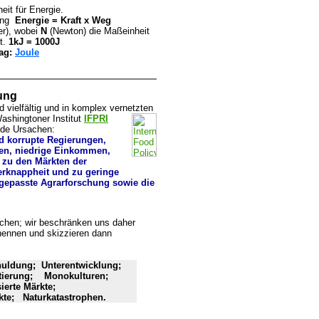
eit für Energie.
hung
Energie = Kraft x Weg
r), wobei
N
(Newton) die Maßeinheit
st.
1kJ = 1000J
rag:
Joule
ung
 vielfältig und in komplex vernetzten
ashingtoner Institut
IFPRI
nde Ursachen:
 korrupte Regierungen,
den, niedrige Einkommen,
g zu den Märkten der
serknappheit und zu geringe
gepasste Agrarforschung sowie die
achen; wir beschränken uns daher
enennen und skizzieren dann
uldung; Unterentwicklung;
ntierung; Monokulturen;
erte Märkte;
te; Naturkatastrophen.