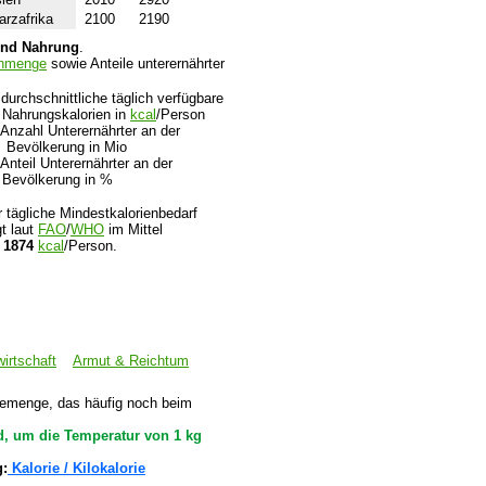
rzafrika
2100
2190
 und Nahrung
.
enmenge
sowie Anteile unterernährter
 durchschnittliche täglich verfügbare
hrungskalorien in
kcal
/Person
 Anzahl Unterernährter an der
völkerung in Mio
 Anteil Unterernährter an der
völkerung in %
 tägliche Mindestkalorienbedarf
gt laut
FAO
/
WHO
im Mittel
i
1874
kcal
/Person.
irtschaft
Armut & Reichtum
giemenge, das häufig noch beim
rd, um die Temperatur von 1 kg
g:
Kalorie / Kilokalorie