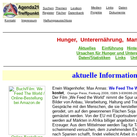
Medien
Links
Daten
Suchen
Themen
Lexikon
Projekte
Dokumente
Register
Fächer
Datenbank
Kontakt
Impressum
Haftungsausschluss
Hunger, Unterernährung, Man
Aktuelles
Einführung
Hint
Ursachen für Hunger und Unter
Daten/Statistiken
Links
Unt
aktuelle
Informatio
Erwin Wagenhofer, Max Annas:
We Feed The 
kostet
;
Orange Press, Freiburg 2006, ISBN 3-936086-26-
Der Film „We Feed the World“ nimmt die Spur un
Bilder von Anbau, Verarbeitung, Haltung und Tra
Gespräche mit den Menschen, die sie herstellen
gerodet, um auf den gewonnenen Flächen Soja 
gemästet werden. Von der EU mit Exportsubven
werden auf Märkten in Afrika billiger angeboten
Erzeuger. Aus dem Mittelmeer werden Tag für Tag
schwimmend versuchen, dem zunehmenden Ele
nach Spanien schafft, findet vielleicht Arbeit 