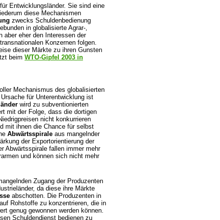
ür Entwicklungsländer. Sie sind eine
 wiederum diese Mechanismen
rung
zwecks Schuldenbedienung
bunden in globalisierte Agrar-,
 aber eher den Interessen der
 transnationalen Konzernen folgen.
eise dieser Märkte zu ihren Gunsten
etzt beim
WTO-Gipfel 2003 in
oller Mechanismus des globalisierten
 Ursache für Unterentwicklung ist
länder
wird zu subventionierten
rt mit der Folge, dass die dortigen
iedrigpreisen nicht konkurrieren
 mit ihnen die Chance für selbst
ine
Abwärtsspirale
aus mangelnder
ärkung der Exportorientierung der
r Abwärtsspirale fallen immer mehr
armen und können sich nicht mehr
h mangelnden Zugang der Produzenten
strieländer, da diese ihre Märkte
sse
abschotten. Die Produzenten in
uf Rohstoffe zu konzentrieren, die in
swert genug gewonnen werden können.
nsen Schuldendienst bedienen zu