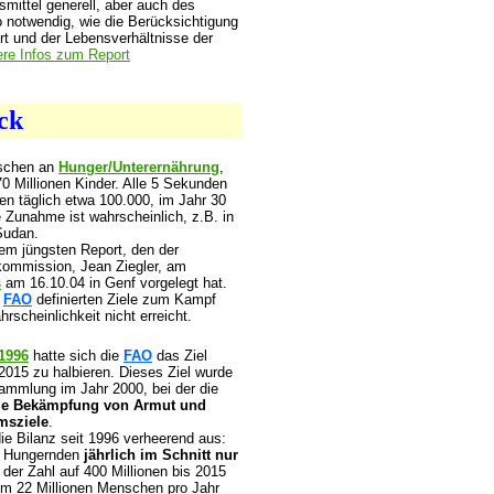
smittel generell, aber auch des
notwendig, wie die Berücksichtigung
rt und der Lebensverhältnisse der
ere Infos zum Report
ick
nschen an
Hunger/Unterernährung
,
70 Millionen Kinder. Alle 5 Sekunden
ben täglich etwa 100.000, im Jahr 30
 Zunahme ist wahrscheinlich, z.B. in
Sudan.
em jüngsten Report, den der
kommission, Jean Ziegler, am
s
am 16.10.04 in Genf vorgelegt hat.
r
FAO
definierten Ziele zum Kampf
scheinlichkeit nicht erreicht.
 1996
hatte sich die
FAO
das Ziel
2015 zu halbieren. Dieses Ziel wurde
sammlung im Jahr 2000, bei der die
ie Bekämpfung von Armut und
umsziele
.
die Bilanz seit 1996 verheerend aus:
r Hungernden
jährlich im Schnitt nur
der Zahl auf 400 Millionen bis 2015
um 22 Millionen Menschen pro Jahr