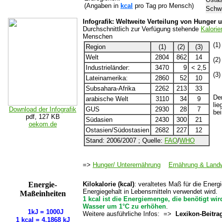
(Angaben in
kcal
pro Tag pro Mensch)
Schwa
Infografik: Weltweite Verteilung von Hunger
Durchschnittlich zur Verfügung stehende
Kalori
Menschen
(1)
Region
(1)
(2)
(3)
Na
Welt
2804
862
14
(2)
Be
Industrieländer:
3470
9
< 2,5
(3)
Lateinamerika:
2860
52
10
Be
Subsahara-Afrika
2262
213
33
Der
arabische Welt
3110
34
9
lie
Download der Infografik
GUS
2930
28
7
be
pdf, 127 KB
Südasien
2430
300
21
oekom.de
Ostasien/Südostasien
2682
227
12
Stand: 2006/2007 ; Quelle:
FAO
/
WHO
=>
Hunger/ Unterernährung
Ernährung & Landw
Energie-
Kilokalorie (kcal)
: veraltetes Maß für die Ener
Energiegehalt in Lebensmitteln verwendet wird.
Maßeinheiten
1 kcal ist die Energiemenge, die benötigt wi
Wasser um 1°C zu erhöhen
.
1kJ = 1000J
Weitere ausführliche Infos: =>
Lexikon-Beitra
1 kcal = 4,1868 kJ