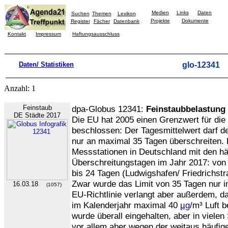
Medien
Links
Daten
Suchen
Themen
Lexikon
Projekte
Dokumente
Register
Fächer
Datenbank
Kontakt
Impressum
Haftungsausschluss
Daten/ Statistiken
glo-12341
Anzahl: 1
Feinstaub
dpa-Globus 12341:
Feinstaubbelastung 
DE Städte 2017
Die EU hat 2005 einen Grenzwert für die
beschlossen: Der Tagesmittelwert darf 
nur an maximal 35 Tagen überschreiten. D
Messstationen in Deutschland mit den hä
Überschreitungstagen im Jahr 2017: von 
bis 24 Tagen (Ludwigshafen/ Friedrichst
Zwar wurde das Limit von 35 Tagen nur in
16.03.18
(1057)
EU-Richtlinie verlangt aber außerdem, da
im Kalenderjahr maximal 40
µg
/m³ Luft b
wurde überall eingehalten, aber in viele
vor allem aber wegen der weitaus häufig