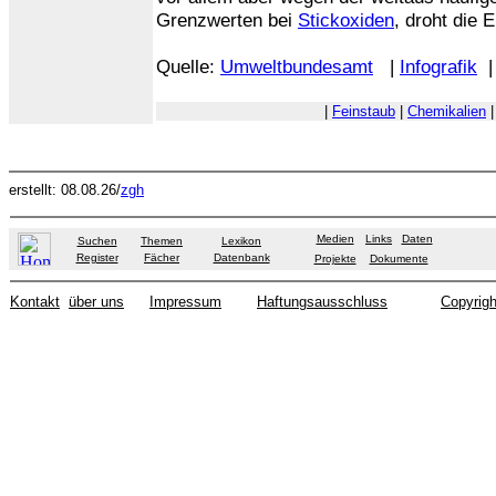
Grenzwerten bei
Stickoxiden
, droht die 
Quelle:
Umweltbundesamt
|
Infografik
|
Feinstaub
|
Chemikalien
erstellt: 08.08.26/
zgh
Medien
Links
Daten
Suchen
Themen
Lexikon
Register
Fächer
Datenbank
Projekte
Dokumente
Kontakt
über uns
Impressum
Haftungsausschluss
Copyrigh