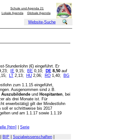
Schule und Agenda 21
Lokale Agenda
Globale Agenda
Website-Suche
t-Stundenlohn (€) eingeführt. Er
9,23;
IE
9,15;
BE
0,10;
DE
8,50
auf
,15;
LT
2,13;
HU
2,06;
RO
1,40;
BG
stlohn zum 1.1.15 eingeführt,
lungen. Ausgenommen sind z.B.
;
Auszubildende
und
Hospitanten
, bei
r als drei Monate ist. Für
t erwerbstätig) gilt der Mindestlohn
n
soll er schrittweise bis 2017
gelten und am 1.1.17 sowie 1.1.19
elle [htm]
|
Serie
|
BIP
|
Sozialwissenschaften
|