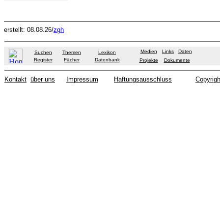
erstellt: 08.08.26/
zgh
Medien
Links
Daten
Suchen
Themen
Lexikon
Register
Fächer
Datenbank
Projekte
Dokumente
Kontakt
über uns
Impressum
Haftungsausschluss
Copyrigh