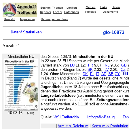
Medien
Links
Daten
Suchen
Themen
Lexikon
Projekte
Dokumente
Register
Fächer
Datenbank
Kontakt
Impressum
Haftungsausschluss
Daten/ Statistiken
glo-10873
Anzahl: 1
Mindestlohn-EU
dpa-Globus 10873:
Mindestlohn in der EU
In 22 von 28 EU-Staaten wurde per Gesetz ein Mindes
varriert stark von
LU
11,12;
FR
9,67;
NL
9,36;
GB
den ersten 7 Rängen bis zu
SK
2,33;
LV
2,20;
CZ
2
1,24. Ohne Mindestlohn:
DK
FI
IT
AT
SE
CY
In Deutschland (Rang 7) wurde der gesetzliche Minde
allerdings mit Einschränkungen und Übergangsrege
Jugendliche
unter 18 Jahren ohne Berufsabschluss
denen das Praktikum zur Ausbildung gehört oder kürze
Langzeitarbeitslose
(seit mindestens einem Jahr nich
erst nach einem halben Jahr. Bei
Zeitungszusteller
eingeführt werden. Ab 1.1.18 soll er ohne Ausnahme 
angepasst werden.
10.03.16
(710)
Quelle:
WSI Tarifarchiv
Infografik-Bezug
Tab
|
Armut & Reichtum
|
Konsum & Produktion