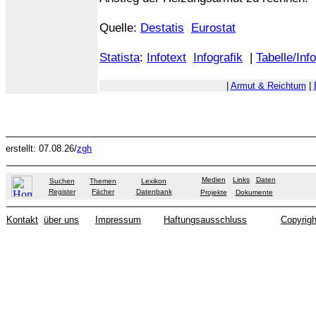
Quelle:
Destatis
Eurostat
Statista
:
Infotext
Infografik
|
Tabelle/Inf
|
Armut & Reichtum
|
erstellt: 07.08.26/
zgh
Medien
Links
Daten
Suchen
Themen
Lexikon
Register
Fächer
Datenbank
Projekte
Dokumente
Kontakt
über uns
Impressum
Haftungsausschluss
Copyrigh