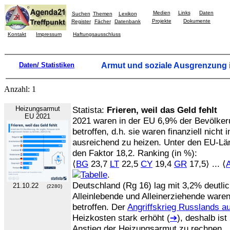
Medien
Links
Daten
Suchen
Themen
Lexikon
Projekte
Dokumente
Register
Fächer
Datenbank
Kontakt
Impressum
Haftungsausschluss
Daten/ Statistiken
Armut und soziale Ausgrenzung i
Anzahl: 1
Heizungsarmut
Statista:
Frieren, weil das Geld fehlt
EU 2021
2021 waren in der EU 6,9% der Bevölke
betroffen, d.h. sie waren finanziell nicht
ausreichend zu heizen. Unter den EU-Län
den Faktor 18,2. Ranking (in %):
⟨
BG
23,7
LT
22,5
CY
19,4
GR
17,5⟩ ... ⟨
.
Deutschland (Rg 16) lag mit 3,2% deutli
21.10.22
(2280)
Alleinlebende und Alleinerziehende waren
betroffen. Der
Angriffskrieg Russlands au
Heizkosten stark erhöht (
➔
), deshalb is
Anstieg der Heizungsarmut zu rechnen.